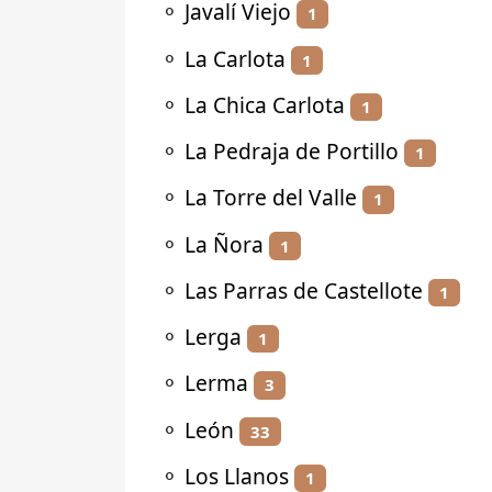
⚬
Javalí Viejo
1
⚬
La Carlota
1
⚬
La Chica Carlota
1
⚬
La Pedraja de Portillo
1
⚬
La Torre del Valle
1
⚬
La Ñora
1
⚬
Las Parras de Castellote
1
⚬
Lerga
1
⚬
Lerma
3
⚬
León
33
⚬
Los Llanos
1