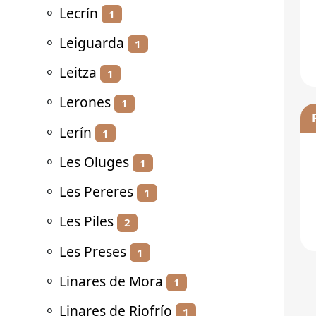
⚬
Lecrín
1
⚬
Leiguarda
1
⚬
Leitza
1
⚬
Lerones
1
⚬
Lerín
1
⚬
Les Oluges
1
⚬
Les Pereres
1
⚬
Les Piles
2
⚬
Les Preses
1
⚬
Linares de Mora
1
⚬
Linares de Riofrío
1