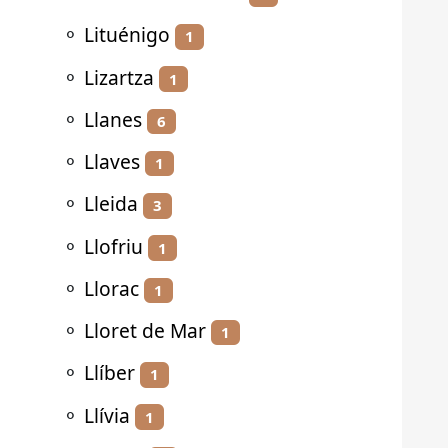
⚬
Lituénigo
1
⚬
Lizartza
1
⚬
Llanes
6
⚬
Llaves
1
⚬
Lleida
3
⚬
Llofriu
1
⚬
Llorac
1
⚬
Lloret de Mar
1
⚬
Llíber
1
⚬
Llívia
1