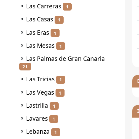
⚬
Las Carreras
1
⚬
Las Casas
1
⚬
Las Eras
1
⚬
Las Mesas
1
⚬
Las Palmas de Gran Canaria
21
⚬
Las Tricias
1
⚬
Las Vegas
1
⚬
Lastrilla
1
⚬
Lavares
1
⚬
Lebanza
1