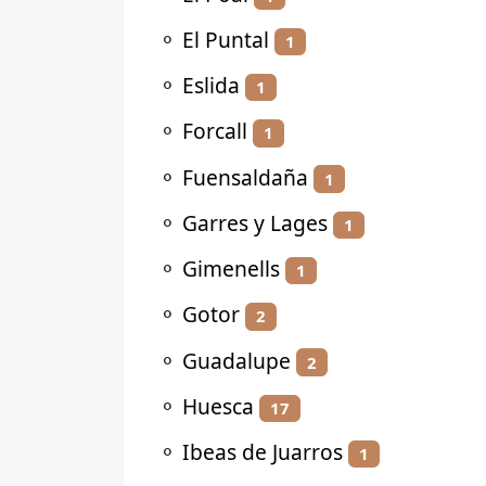
⚬
El Puntal
1
⚬
Eslida
1
⚬
Forcall
1
⚬
Fuensaldaña
1
⚬
Garres y Lages
1
⚬
Gimenells
1
⚬
Gotor
2
⚬
Guadalupe
2
⚬
Huesca
17
⚬
Ibeas de Juarros
1