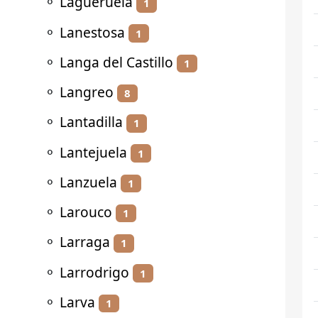
⚬
Lagueruela
1
⚬
Lanestosa
1
⚬
Langa del Castillo
1
⚬
Langreo
8
⚬
Lantadilla
1
⚬
Lantejuela
1
⚬
Lanzuela
1
⚬
Larouco
1
⚬
Larraga
1
⚬
Larrodrigo
1
⚬
Larva
1