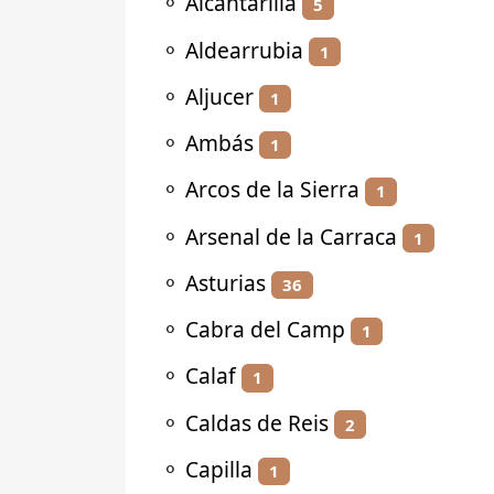
⚬
Alcantarilla
5
⚬
Aldearrubia
1
⚬
Aljucer
1
⚬
Ambás
1
⚬
Arcos de la Sierra
1
⚬
Arsenal de la Carraca
1
⚬
Asturias
36
⚬
Cabra del Camp
1
⚬
Calaf
1
⚬
Caldas de Reis
2
⚬
Capilla
1