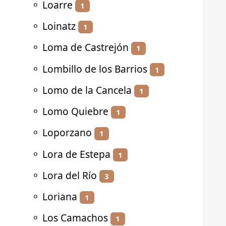
⚬
Loarre
1
⚬
Loinatz
1
⚬
Loma de Castrejón
1
⚬
Lombillo de los Barrios
1
⚬
Lomo de la Cancela
1
⚬
Lomo Quiebre
1
⚬
Loporzano
1
⚬
Lora de Estepa
1
⚬
Lora del Río
3
⚬
Loriana
1
⚬
Los Camachos
1