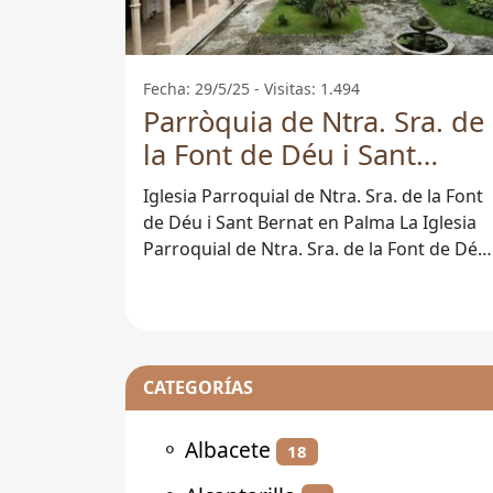
Fecha: 29/5/25 - Visitas: 1.494
Parròquia de Ntra. Sra. de
la Font de Déu i Sant
Bernat - Palma
Iglesia Parroquial de Ntra. Sra. de la Font
de Déu i Sant Bernat en Palma La Iglesia
Parroquial de Ntra. Sra. de la Font de Déu 
Sant Bernat es un lugar
CATEGORÍAS
⚬
Albacete
18