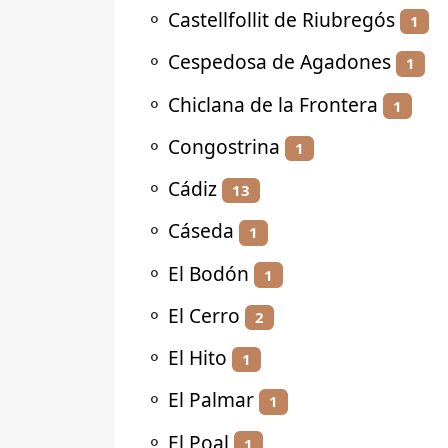
⚬
Castellfollit de Riubregós
1
⚬
Cespedosa de Agadones
1
⚬
Chiclana de la Frontera
1
⚬
Congostrina
1
⚬
Cádiz
13
⚬
Cáseda
1
⚬
El Bodón
1
⚬
El Cerro
2
⚬
El Hito
1
⚬
El Palmar
1
⚬
El Poal
1