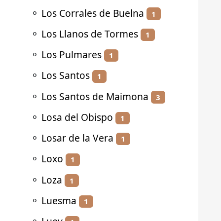
⚬
Los Corrales de Buelna
1
⚬
Los Llanos de Tormes
1
⚬
Los Pulmares
1
⚬
Los Santos
1
⚬
Los Santos de Maimona
3
⚬
Losa del Obispo
1
⚬
Losar de la Vera
1
⚬
Loxo
1
⚬
Loza
1
⚬
Luesma
1