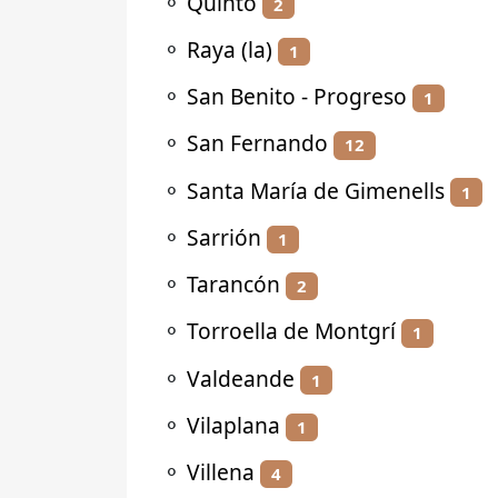
⚬
Quinto
2
⚬
Raya (la)
1
⚬
San Benito - Progreso
1
⚬
San Fernando
12
⚬
Santa María de Gimenells
1
⚬
Sarrión
1
⚬
Tarancón
2
⚬
Torroella de Montgrí
1
⚬
Valdeande
1
⚬
Vilaplana
1
⚬
Villena
4