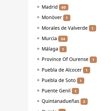
⚬
Madrid
60
⚬
Monòver
1
⚬
Morales de Valverde
1
⚬
Murcia
34
⚬
Málaga
1
⚬
Province Of Ourense
1
⚬
Puebla de Alcocer
1
⚬
Puebla de Soto
1
⚬
Puente Genil
1
⚬
Quintanadueñas
2