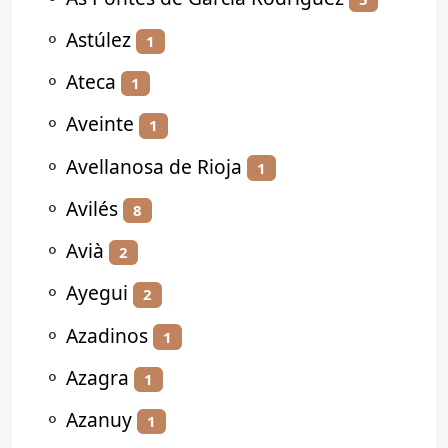
⚬
Astúlez
1
⚬
Ateca
1
⚬
Aveinte
1
⚬
Avellanosa de Rioja
1
⚬
Avilés
8
⚬
Avià
2
⚬
Ayegui
2
⚬
Azadinos
1
⚬
Azagra
1
⚬
Azanuy
1