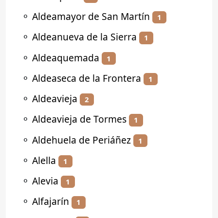
⚬
Aldeamayor de San Martín
1
⚬
Aldeanueva de la Sierra
1
⚬
Aldeaquemada
1
⚬
Aldeaseca de la Frontera
1
⚬
Aldeavieja
2
⚬
Aldeavieja de Tormes
1
⚬
Aldehuela de Periáñez
1
⚬
Alella
1
⚬
Alevia
1
⚬
Alfajarín
1