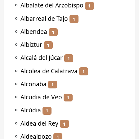
⚬
Albalate del Arzobispo
1
⚬
Albarreal de Tajo
1
⚬
Albendea
1
⚬
Albiztur
1
⚬
Alcalá del Júcar
1
⚬
Alcolea de Calatrava
1
⚬
Alconaba
1
⚬
Alcudia de Veo
1
⚬
Alcúdia
1
⚬
Aldea del Rey
1
⚬
Aldealpozo
1