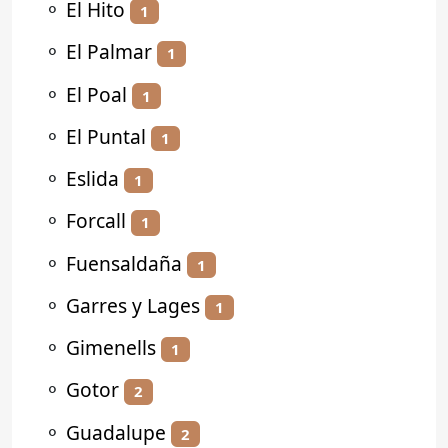
⚬
El Hito
1
⚬
El Palmar
1
⚬
El Poal
1
⚬
El Puntal
1
⚬
Eslida
1
⚬
Forcall
1
⚬
Fuensaldaña
1
⚬
Garres y Lages
1
⚬
Gimenells
1
⚬
Gotor
2
⚬
Guadalupe
2