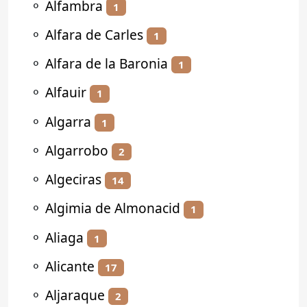
⚬
Alfambra
1
⚬
Alfara de Carles
1
⚬
Alfara de la Baronia
1
⚬
Alfauir
1
⚬
Algarra
1
⚬
Algarrobo
2
⚬
Algeciras
14
⚬
Algimia de Almonacid
1
⚬
Aliaga
1
⚬
Alicante
17
⚬
Aljaraque
2