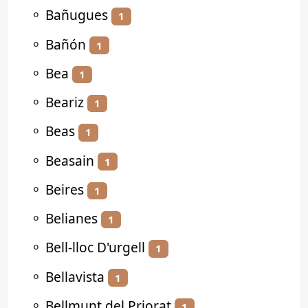
⚬
Bañugues
1
⚬
Bañón
1
⚬
Bea
1
⚬
Beariz
1
⚬
Beas
1
⚬
Beasain
1
⚬
Beires
1
⚬
Belianes
1
⚬
Bell-lloc D'urgell
1
⚬
Bellavista
1
⚬
Bellmunt del Priorat
1