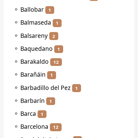
⚬
Ballobar
1
⚬
Balmaseda
1
⚬
Balsareny
2
⚬
Baquedano
1
⚬
Barakaldo
12
⚬
Barañáin
1
⚬
Barbadillo del Pez
1
⚬
Barbarín
1
⚬
Barca
1
⚬
Barcelona
12