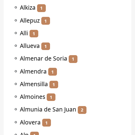
⚬
Alkiza
1
⚬
Allepuz
1
⚬
Alli
1
⚬
Allueva
1
⚬
Almenar de Soria
1
⚬
Almendra
1
⚬
Almensilla
1
⚬
Almoines
1
⚬
Almunia de San Juan
2
⚬
Alovera
1
⚬
Alp