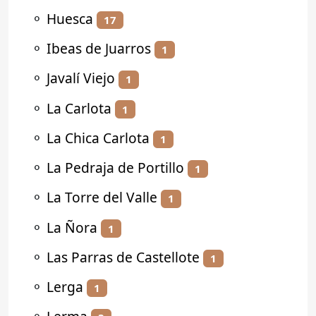
⚬
Huesca
17
⚬
Ibeas de Juarros
1
⚬
Javalí Viejo
1
⚬
La Carlota
1
⚬
La Chica Carlota
1
⚬
La Pedraja de Portillo
1
⚬
La Torre del Valle
1
⚬
La Ñora
1
⚬
Las Parras de Castellote
1
⚬
Lerga
1