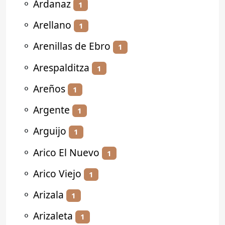
⚬
Ardanaz
1
⚬
Arellano
1
⚬
Arenillas de Ebro
1
⚬
Arespalditza
1
⚬
Areños
1
⚬
Argente
1
⚬
Arguijo
1
⚬
Arico El Nuevo
1
⚬
Arico Viejo
1
⚬
Arizala
1
⚬
Arizaleta
1