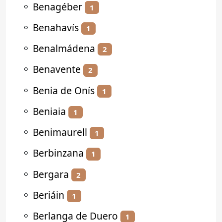
⚬
Benagéber
1
⚬
Benahavís
1
⚬
Benalmádena
2
⚬
Benavente
2
⚬
Benia de Onís
1
⚬
Beniaia
1
⚬
Benimaurell
1
⚬
Berbinzana
1
⚬
Bergara
2
⚬
Beriáin
1
⚬
Berlanga de Duero
1