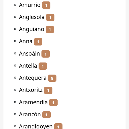
⚬
Amurrio
1
⚬
Anglesola
1
⚬
Anguiano
1
⚬
Anna
1
⚬
Ansoáin
1
⚬
Antella
1
⚬
Antequera
8
⚬
Antxoritz
1
⚬
Aramendía
1
⚬
Arancón
1
⚬
Arandigoyen
1