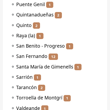
⚬
Puente Genil
1
⚬
Quintanadueñas
2
⚬
Quinto
2
⚬
Raya (la)
1
⚬
San Benito - Progreso
1
⚬
San Fernando
12
⚬
Santa María de Gimenells
1
⚬
Sarrión
1
⚬
Tarancón
2
⚬
Torroella de Montgrí
1
⚬
Valdeande
1