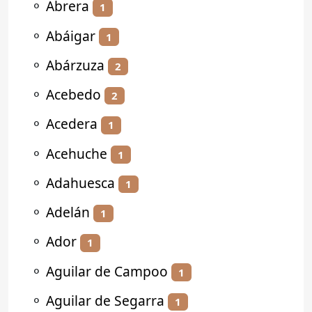
⚬
Abrera
1
⚬
Abáigar
1
⚬
Abárzuza
2
⚬
Acebedo
2
⚬
Acedera
1
⚬
Acehuche
1
⚬
Adahuesca
1
⚬
Adelán
1
⚬
Ador
1
⚬
Aguilar de Campoo
1
⚬
Aguilar de Segarra
1