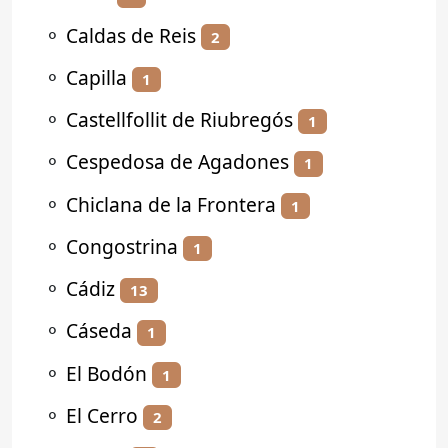
⚬
Caldas de Reis
2
⚬
Capilla
1
⚬
Castellfollit de Riubregós
1
⚬
Cespedosa de Agadones
1
⚬
Chiclana de la Frontera
1
⚬
Congostrina
1
⚬
Cádiz
13
⚬
Cáseda
1
⚬
El Bodón
1
⚬
El Cerro
2