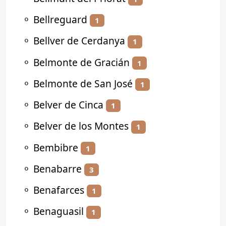
⚬
Bellreguard
1
⚬
Bellver de Cerdanya
1
⚬
Belmonte de Gracián
1
⚬
Belmonte de San José
1
⚬
Belver de Cinca
1
⚬
Belver de los Montes
1
⚬
Bembibre
1
⚬
Benabarre
3
⚬
Benafarces
1
⚬
Benaguasil
1