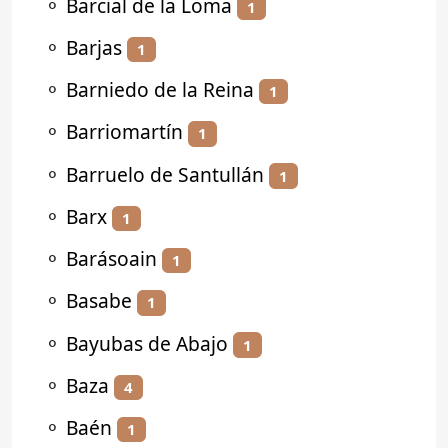
⚬
Barcial de la Loma
1
⚬
Barjas
1
⚬
Barniedo de la Reina
1
⚬
Barriomartín
1
⚬
Barruelo de Santullán
1
⚬
Barx
1
⚬
Barásoain
1
⚬
Basabe
1
⚬
Bayubas de Abajo
1
⚬
Baza
4
⚬
Baén
1