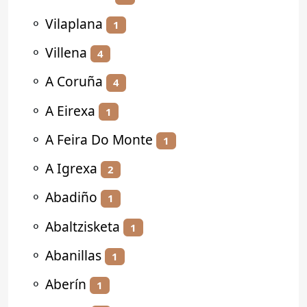
⚬
Vilaplana
1
⚬
Villena
4
⚬
A Coruña
4
⚬
A Eirexa
1
⚬
A Feira Do Monte
1
⚬
A Igrexa
2
⚬
Abadiño
1
⚬
Abaltzisketa
1
⚬
Abanillas
1
⚬
Aberín
1