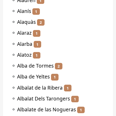
⚬
Aladrén
1
⚬
Alanís
1
⚬
Alaquàs
2
⚬
Alaraz
1
⚬
Alarba
1
⚬
Alatoz
1
⚬
Alba de Tormes
2
⚬
Alba de Yeltes
1
⚬
Albalat de la Ribera
1
⚬
Albalat Dels Tarongers
1
⚬
Albalate de las Nogueras
1