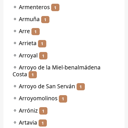
⚬
Armenteros
1
⚬
Armuña
1
⚬
Arre
1
⚬
Arrieta
1
⚬
Arroyal
1
⚬
Arroyo de la Miel-benalmádena
Costa
1
⚬
Arroyo de San Serván
1
⚬
Arroyomolinos
1
⚬
Arróniz
1
⚬
Artavia
1