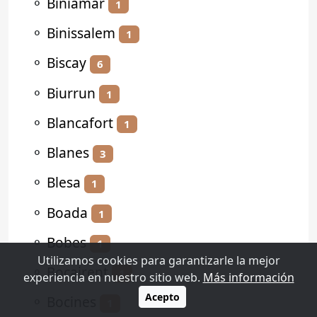
⚬
Biniamar
1
⚬
Binissalem
1
⚬
Biscay
6
⚬
Biurrun
1
⚬
Blancafort
1
⚬
Blanes
3
⚬
Blesa
1
⚬
Boada
1
⚬
Bobes
1
Utilizamos cookies para garantizarle la mejor
⚬
Bocairent
1
experiencia en nuestro sitio web.
Más información
Acepto
⚬
Bocines
1