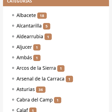
CATEGORÍAS
⚬
Albacete
18
⚬
Alcantarilla
5
⚬
Aldearrubia
1
⚬
Aljucer
1
⚬
Ambás
1
⚬
Arcos de la Sierra
1
⚬
Arsenal de la Carraca
1
⚬
Asturias
36
⚬
Cabra del Camp
1
⚬
Calaf
1