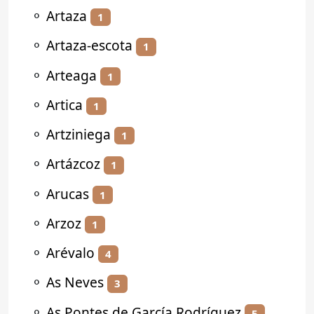
⚬
Artaza
1
⚬
Artaza-escota
1
⚬
Arteaga
1
⚬
Artica
1
⚬
Artziniega
1
⚬
Artázcoz
1
⚬
Arucas
1
⚬
Arzoz
1
⚬
Arévalo
4
⚬
As Neves
3
⚬
As Pontes de García Rodríguez
5