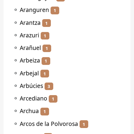
⚬
Aranguren
1
⚬
Arantza
1
⚬
Arazuri
1
⚬
Arañuel
1
⚬
Arbeiza
1
⚬
Arbejal
1
⚬
Arbúcies
3
⚬
Arcediano
1
⚬
Archua
1
⚬
Arcos de la Polvorosa
1