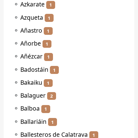
⚬
Azkarate
1
⚬
Azqueta
1
⚬
Añastro
1
⚬
Añorbe
1
⚬
Añézcar
1
⚬
Badostáin
1
⚬
Bakaiku
1
⚬
Balaguer
2
⚬
Balboa
1
⚬
Ballariáin
1
⚬
Ballesteros de Calatrava
1