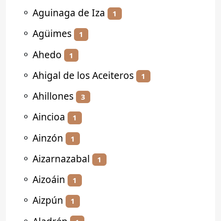
⚬
Aguinaga de Iza
1
⚬
Agüimes
1
⚬
Ahedo
1
⚬
Ahigal de los Aceiteros
1
⚬
Ahillones
3
⚬
Aincioa
1
⚬
Ainzón
1
⚬
Aizarnazabal
1
⚬
Aizoáin
1
⚬
Aizpún
1