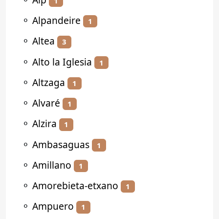
1
⚬
Alpandeire
1
⚬
Altea
3
⚬
Alto la Iglesia
1
⚬
Altzaga
1
⚬
Alvaré
1
⚬
Alzira
1
⚬
Ambasaguas
1
⚬
Amillano
1
⚬
Amorebieta-etxano
1
⚬
Ampuero
1