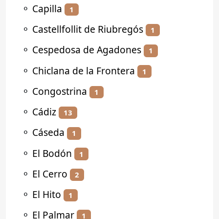
⚬
Capilla
1
⚬
Castellfollit de Riubregós
1
⚬
Cespedosa de Agadones
1
⚬
Chiclana de la Frontera
1
⚬
Congostrina
1
⚬
Cádiz
13
⚬
Cáseda
1
⚬
El Bodón
1
⚬
El Cerro
2
⚬
El Hito
1
⚬
El Palmar
1