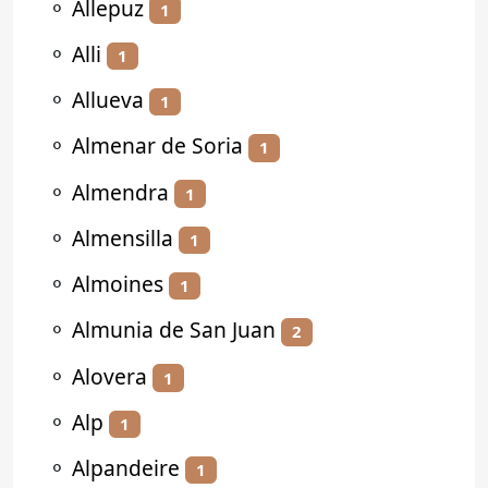
⚬
Allepuz
1
⚬
Alli
1
⚬
Allueva
1
⚬
Almenar de Soria
1
⚬
Almendra
1
⚬
Almensilla
1
⚬
Almoines
1
⚬
Almunia de San Juan
2
⚬
Alovera
1
⚬
Alp
1
⚬
Alpandeire
1