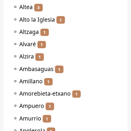
⚬
Altea
3
⚬
Alto la Iglesia
1
⚬
Altzaga
1
⚬
Alvaré
1
⚬
Alzira
1
⚬
Ambasaguas
1
⚬
Amillano
1
⚬
Amorebieta-etxano
1
⚬
Ampuero
1
⚬
Amurrio
1
⚬
Anglesola
1