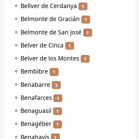
⚬
Bellver de Cerdanya
1
⚬
Belmonte de Gracián
1
⚬
Belmonte de San José
1
⚬
Belver de Cinca
1
⚬
Belver de los Montes
1
⚬
Bembibre
1
⚬
Benabarre
3
⚬
Benafarces
1
⚬
Benaguasil
1
⚬
Benagéber
1
⚬
Benahavís
1