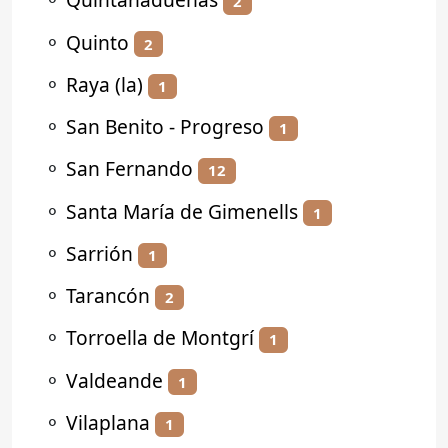
2
⚬
Quinto
2
⚬
Raya (la)
1
⚬
San Benito - Progreso
1
⚬
San Fernando
12
⚬
Santa María de Gimenells
1
⚬
Sarrión
1
⚬
Tarancón
2
⚬
Torroella de Montgrí
1
⚬
Valdeande
1
⚬
Vilaplana
1