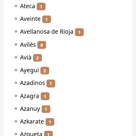
⚬
Ateca
1
⚬
Aveinte
1
⚬
Avellanosa de Rioja
1
⚬
Avilés
8
⚬
Avià
2
⚬
Ayegui
2
⚬
Azadinos
1
⚬
Azagra
1
⚬
Azanuy
1
⚬
Azkarate
1
⚬
Azqueta
1