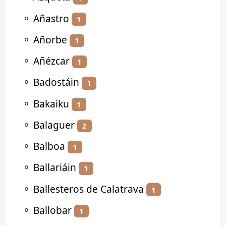
⚬
Añastro
1
⚬
Añorbe
1
⚬
Añézcar
1
⚬
Badostáin
1
⚬
Bakaiku
1
⚬
Balaguer
2
⚬
Balboa
1
⚬
Ballariáin
1
⚬
Ballesteros de Calatrava
1
⚬
Ballobar
1