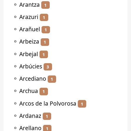
⚬
Arantza
1
⚬
Arazuri
1
⚬
Arañuel
1
⚬
Arbeiza
1
⚬
Arbejal
1
⚬
Arbúcies
3
⚬
Arcediano
1
⚬
Archua
1
⚬
Arcos de la Polvorosa
1
⚬
Ardanaz
1
⚬
Arellano
1