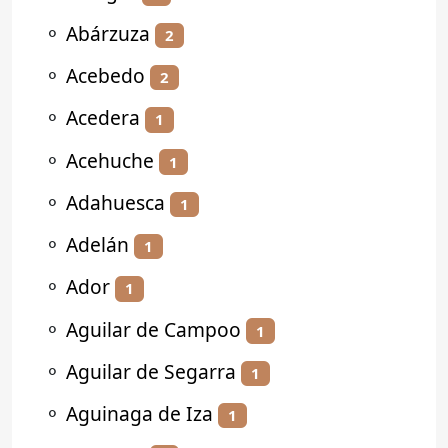
⚬
Abárzuza
2
⚬
Acebedo
2
⚬
Acedera
1
⚬
Acehuche
1
⚬
Adahuesca
1
⚬
Adelán
1
⚬
Ador
1
⚬
Aguilar de Campoo
1
⚬
Aguilar de Segarra
1
⚬
Aguinaga de Iza
1