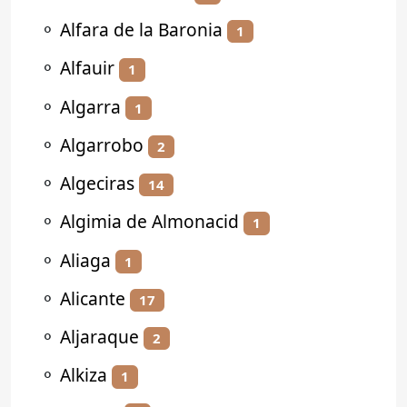
⚬
Alfara de la Baronia
1
⚬
Alfauir
1
⚬
Algarra
1
⚬
Algarrobo
2
⚬
Algeciras
14
⚬
Algimia de Almonacid
1
⚬
Aliaga
1
⚬
Alicante
17
⚬
Aljaraque
2
⚬
Alkiza
1