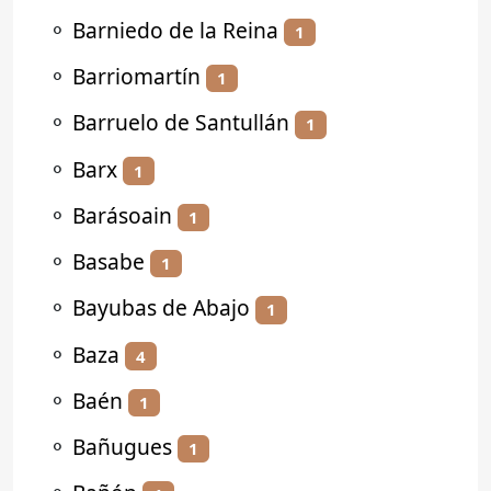
⚬
Barniedo de la Reina
1
⚬
Barriomartín
1
⚬
Barruelo de Santullán
1
⚬
Barx
1
⚬
Barásoain
1
⚬
Basabe
1
⚬
Bayubas de Abajo
1
⚬
Baza
4
⚬
Baén
1
⚬
Bañugues
1