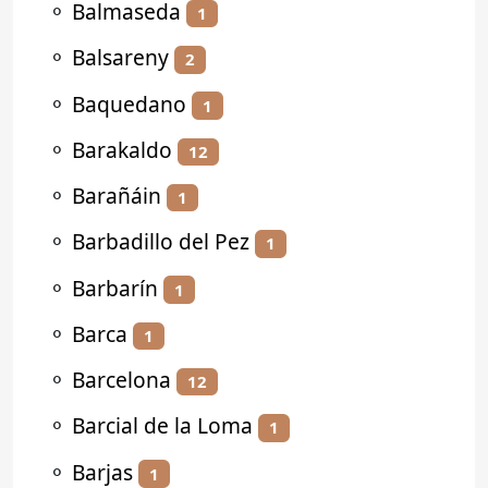
⚬
Balmaseda
1
⚬
Balsareny
2
⚬
Baquedano
1
⚬
Barakaldo
12
⚬
Barañáin
1
⚬
Barbadillo del Pez
1
⚬
Barbarín
1
⚬
Barca
1
⚬
Barcelona
12
⚬
Barcial de la Loma
1
⚬
Barjas
1