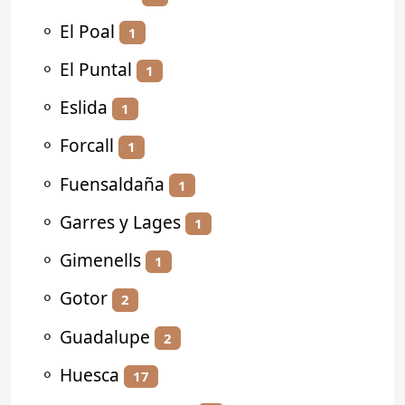
⚬
El Poal
1
⚬
El Puntal
1
⚬
Eslida
1
⚬
Forcall
1
⚬
Fuensaldaña
1
⚬
Garres y Lages
1
⚬
Gimenells
1
⚬
Gotor
2
⚬
Guadalupe
2
⚬
Huesca
17