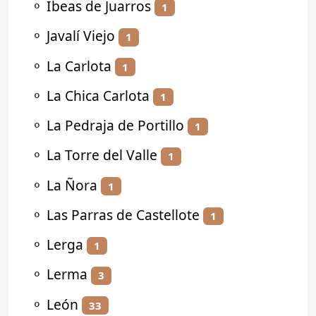
⚬
Ibeas de Juarros
1
⚬
Javalí Viejo
1
⚬
La Carlota
1
⚬
La Chica Carlota
1
⚬
La Pedraja de Portillo
1
⚬
La Torre del Valle
1
⚬
La Ñora
1
⚬
Las Parras de Castellote
1
⚬
Lerga
1
⚬
Lerma
3
⚬
León
33