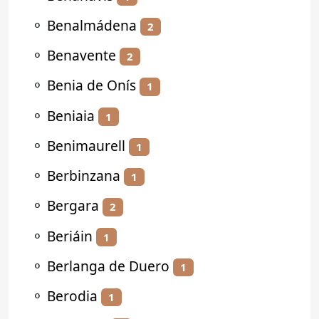
⚬
Benalmádena
2
⚬
Benavente
2
⚬
Benia de Onís
1
⚬
Beniaia
1
⚬
Benimaurell
1
⚬
Berbinzana
1
⚬
Bergara
2
⚬
Beriáin
1
⚬
Berlanga de Duero
1
⚬
Berodia
1