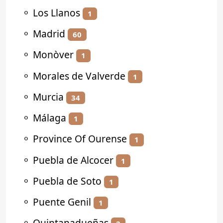
⚬
Los Llanos
1
⚬
Madrid
60
⚬
Monòver
1
⚬
Morales de Valverde
1
⚬
Murcia
34
⚬
Málaga
1
⚬
Province Of Ourense
1
⚬
Puebla de Alcocer
1
⚬
Puebla de Soto
1
⚬
Puente Genil
1
⚬
Quintanadueñas