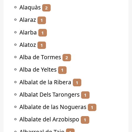
⚬
Alaquàs
2
⚬
Alaraz
1
⚬
Alarba
1
⚬
Alatoz
1
⚬
Alba de Tormes
2
⚬
Alba de Yeltes
1
⚬
Albalat de la Ribera
1
⚬
Albalat Dels Tarongers
1
⚬
Albalate de las Nogueras
1
⚬
Albalate del Arzobispo
1
⚬
Albarreal de Tajo