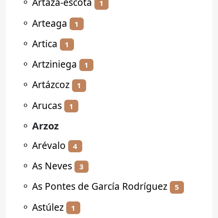
⚬
Artaza-escota
1
⚬
Arteaga
1
⚬
Artica
1
⚬
Artziniega
1
⚬
Artázcoz
1
⚬
Arucas
1
⚬
Arzoz
⚬
Arévalo
4
⚬
As Neves
3
⚬
As Pontes de García Rodríguez
5
⚬
Astúlez
1