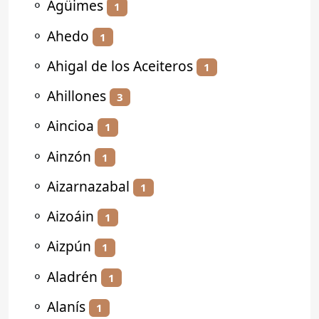
⚬
Agüimes
1
⚬
Ahedo
1
⚬
Ahigal de los Aceiteros
1
⚬
Ahillones
3
⚬
Aincioa
1
⚬
Ainzón
1
⚬
Aizarnazabal
1
⚬
Aizoáin
1
⚬
Aizpún
1
⚬
Aladrén
1
⚬
Alanís
1