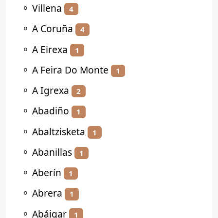
⚬
Villena
4
⚬
A Coruña
4
⚬
A Eirexa
1
⚬
A Feira Do Monte
1
⚬
A Igrexa
2
⚬
Abadiño
1
⚬
Abaltzisketa
1
⚬
Abanillas
1
⚬
Aberín
1
⚬
Abrera
1
⚬
Abáigar
1