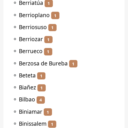
⚬
Berriatúa
1
⚬
Berrioplano
1
⚬
Berriosuso
1
⚬
Berriozar
1
⚬
Berrueco
1
⚬
Berzosa de Bureba
1
⚬
Beteta
1
⚬
Biañez
1
⚬
Bilbao
4
⚬
Biniamar
1
⚬
Binissalem
1