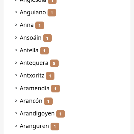
⚬
Anguiano
1
⚬
Anna
1
⚬
Ansoáin
1
⚬
Antella
1
⚬
Antequera
8
⚬
Antxoritz
1
⚬
Aramendía
1
⚬
Arancón
1
⚬
Arandigoyen
1
⚬
Aranguren
1