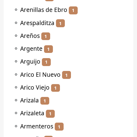
⚬
Arenillas de Ebro
1
⚬
Arespalditza
1
⚬
Areños
1
⚬
Argente
1
⚬
Arguijo
1
⚬
Arico El Nuevo
1
⚬
Arico Viejo
1
⚬
Arizala
1
⚬
Arizaleta
1
⚬
Armenteros
1