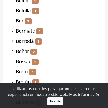
⚬
Bolmir
1
⚬
Bolulla
1
⚬
Bor
1
⚬
Bormate
1
⚬
Borredà
1
⚬
Boñar
2
⚬
Bresca
1
⚬
Bretó
1
⚬
Bretún
1
Utilizamos cookies para garantizarle la mejor
⚬
Brez
1
experiencia en nuestro sitio web.
Más información
⚬
Buberos
Acepto
1