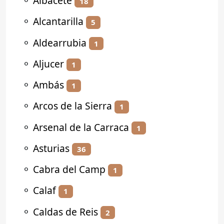
⚬
Albacete
18
⚬
Alcantarilla
5
⚬
Aldearrubia
1
⚬
Aljucer
1
⚬
Ambás
1
⚬
Arcos de la Sierra
1
⚬
Arsenal de la Carraca
1
⚬
Asturias
36
⚬
Cabra del Camp
1
⚬
Calaf
1
⚬
Caldas de Reis
2