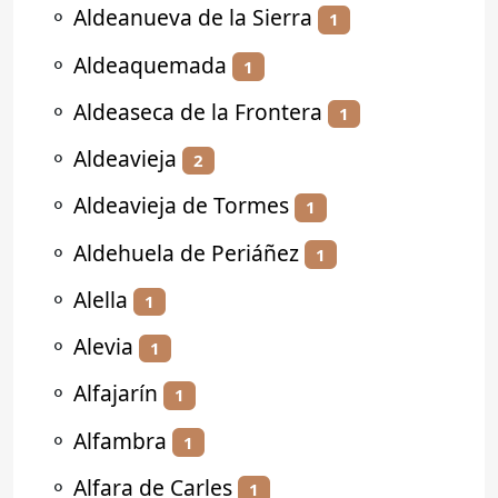
⚬
Aldeanueva de la Sierra
1
⚬
Aldeaquemada
1
⚬
Aldeaseca de la Frontera
1
⚬
Aldeavieja
2
⚬
Aldeavieja de Tormes
1
⚬
Aldehuela de Periáñez
1
⚬
Alella
1
⚬
Alevia
1
⚬
Alfajarín
1
⚬
Alfambra
1
⚬
Alfara de Carles
1