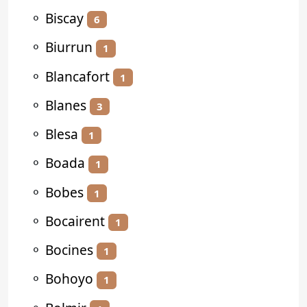
⚬
Biscay
6
⚬
Biurrun
1
⚬
Blancafort
1
⚬
Blanes
3
⚬
Blesa
1
⚬
Boada
1
⚬
Bobes
1
⚬
Bocairent
1
⚬
Bocines
1
⚬
Bohoyo
1