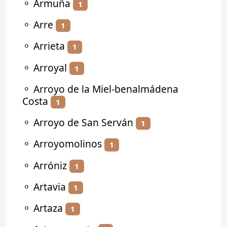
⚬
Armuña
1
⚬
Arre
1
⚬
Arrieta
1
⚬
Arroyal
1
⚬
Arroyo de la Miel-benalmádena
Costa
1
⚬
Arroyo de San Serván
1
⚬
Arroyomolinos
1
⚬
Arróniz
1
⚬
Artavia
1
⚬
Artaza
1