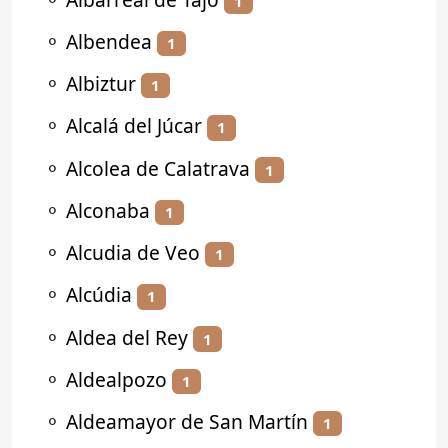
1
⚬
Albendea
1
⚬
Albiztur
1
⚬
Alcalá del Júcar
1
⚬
Alcolea de Calatrava
1
⚬
Alconaba
1
⚬
Alcudia de Veo
1
⚬
Alcúdia
1
⚬
Aldea del Rey
1
⚬
Aldealpozo
1
⚬
Aldeamayor de San Martín
1