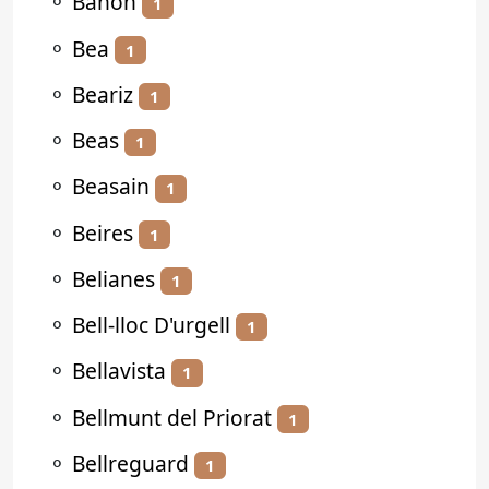
⚬
Bañón
1
⚬
Bea
1
⚬
Beariz
1
⚬
Beas
1
⚬
Beasain
1
⚬
Beires
1
⚬
Belianes
1
⚬
Bell-lloc D'urgell
1
⚬
Bellavista
1
⚬
Bellmunt del Priorat
1
⚬
Bellreguard
1