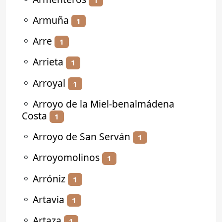
⚬
Armuña
1
⚬
Arre
1
⚬
Arrieta
1
⚬
Arroyal
1
⚬
Arroyo de la Miel-benalmádena
Costa
1
⚬
Arroyo de San Serván
1
⚬
Arroyomolinos
1
⚬
Arróniz
1
⚬
Artavia
1
⚬
Artaza
1