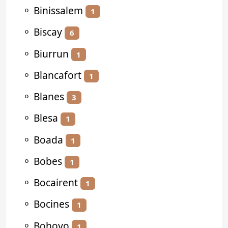
⚬
Binissalem
1
⚬
Biscay
6
⚬
Biurrun
1
⚬
Blancafort
1
⚬
Blanes
3
⚬
Blesa
1
⚬
Boada
1
⚬
Bobes
1
⚬
Bocairent
1
⚬
Bocines
1
⚬
Bohoyo
1