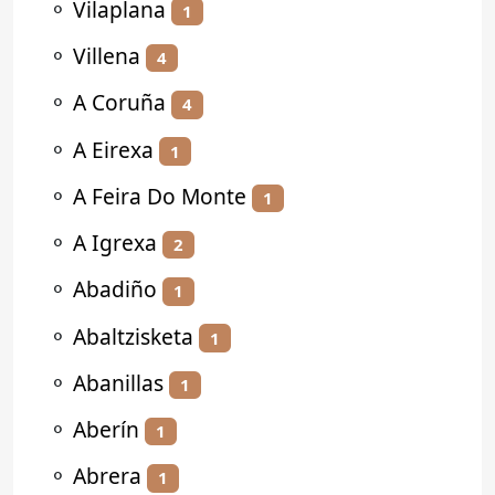
⚬
Vilaplana
1
⚬
Villena
4
⚬
A Coruña
4
⚬
A Eirexa
1
⚬
A Feira Do Monte
1
⚬
A Igrexa
2
⚬
Abadiño
1
⚬
Abaltzisketa
1
⚬
Abanillas
1
⚬
Aberín
1
⚬
Abrera
1