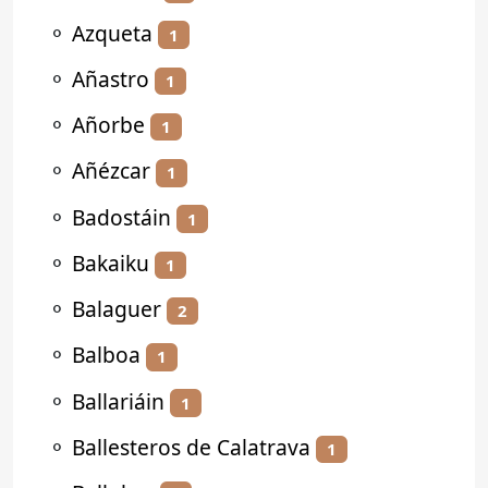
⚬
Azqueta
1
⚬
Añastro
1
⚬
Añorbe
1
⚬
Añézcar
1
⚬
Badostáin
1
⚬
Bakaiku
1
⚬
Balaguer
2
⚬
Balboa
1
⚬
Ballariáin
1
⚬
Ballesteros de Calatrava
1