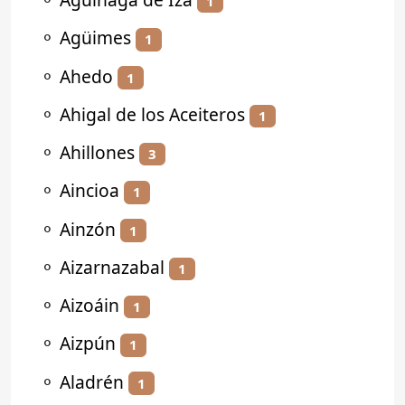
1
⚬
Agüimes
1
⚬
Ahedo
1
⚬
Ahigal de los Aceiteros
1
⚬
Ahillones
3
⚬
Aincioa
1
⚬
Ainzón
1
⚬
Aizarnazabal
1
⚬
Aizoáin
1
⚬
Aizpún
1
⚬
Aladrén
1