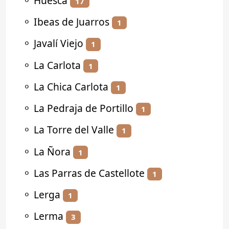
⚬
Huesca
17
⚬
Ibeas de Juarros
1
⚬
Javalí Viejo
1
⚬
La Carlota
1
⚬
La Chica Carlota
1
⚬
La Pedraja de Portillo
1
⚬
La Torre del Valle
1
⚬
La Ñora
1
⚬
Las Parras de Castellote
1
⚬
Lerga
1
⚬
Lerma
3