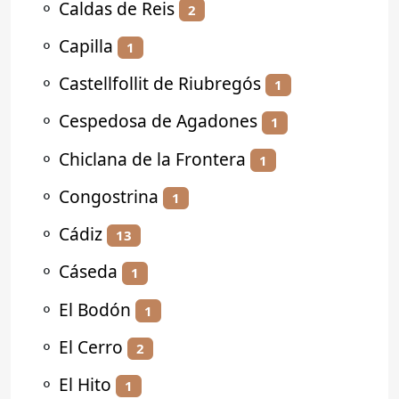
⚬
Caldas de Reis
2
⚬
Capilla
1
⚬
Castellfollit de Riubregós
1
⚬
Cespedosa de Agadones
1
⚬
Chiclana de la Frontera
1
⚬
Congostrina
1
⚬
Cádiz
13
⚬
Cáseda
1
⚬
El Bodón
1
⚬
El Cerro
2
⚬
El Hito
1