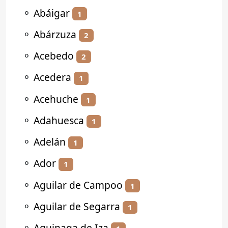
⚬
Abáigar
1
⚬
Abárzuza
2
⚬
Acebedo
2
⚬
Acedera
1
⚬
Acehuche
1
⚬
Adahuesca
1
⚬
Adelán
1
⚬
Ador
1
⚬
Aguilar de Campoo
1
⚬
Aguilar de Segarra
1
⚬
Aguinaga de Iza