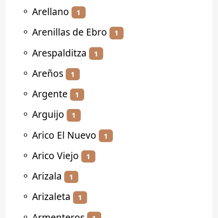
⚬
Arellano
1
⚬
Arenillas de Ebro
1
⚬
Arespalditza
1
⚬
Areños
1
⚬
Argente
1
⚬
Arguijo
1
⚬
Arico El Nuevo
1
⚬
Arico Viejo
1
⚬
Arizala
1
⚬
Arizaleta
1
⚬
Armenteros
1