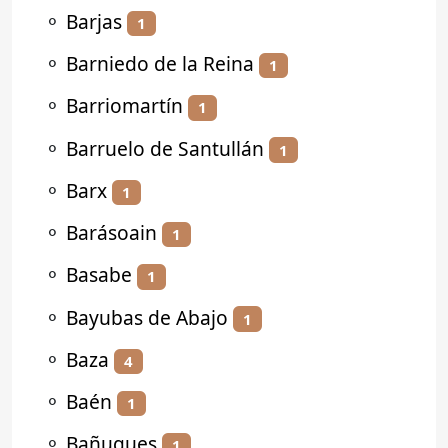
⚬
Barjas
1
⚬
Barniedo de la Reina
1
⚬
Barriomartín
1
⚬
Barruelo de Santullán
1
⚬
Barx
1
⚬
Barásoain
1
⚬
Basabe
1
⚬
Bayubas de Abajo
1
⚬
Baza
4
⚬
Baén
1
⚬
Bañugues
1