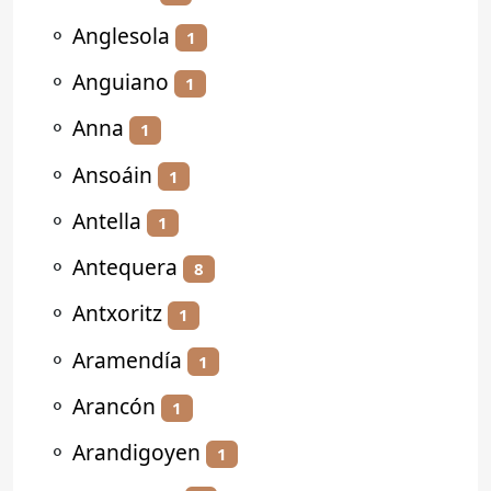
⚬
Anglesola
1
⚬
Anguiano
1
⚬
Anna
1
⚬
Ansoáin
1
⚬
Antella
1
⚬
Antequera
8
⚬
Antxoritz
1
⚬
Aramendía
1
⚬
Arancón
1
⚬
Arandigoyen
1