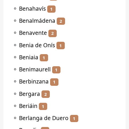
⚬
Benahavís
1
⚬
Benalmádena
2
⚬
Benavente
2
⚬
Benia de Onís
1
⚬
Beniaia
1
⚬
Benimaurell
1
⚬
Berbinzana
1
⚬
Bergara
2
⚬
Beriáin
1
⚬
Berlanga de Duero
1