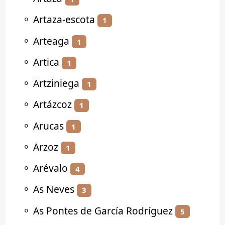
⚬
Artaza-escota
1
⚬
Arteaga
1
⚬
Artica
1
⚬
Artziniega
1
⚬
Artázcoz
1
⚬
Arucas
1
⚬
Arzoz
1
⚬
Arévalo
4
⚬
As Neves
3
⚬
As Pontes de García Rodríguez
5