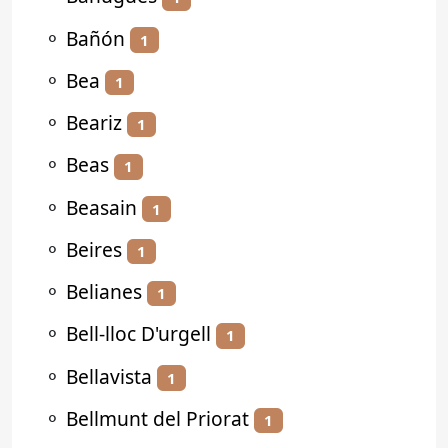
⚬
Bañón
1
⚬
Bea
1
⚬
Beariz
1
⚬
Beas
1
⚬
Beasain
1
⚬
Beires
1
⚬
Belianes
1
⚬
Bell-lloc D'urgell
1
⚬
Bellavista
1
⚬
Bellmunt del Priorat
1