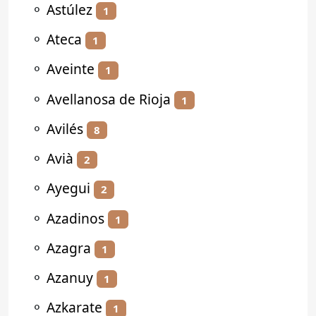
⚬
Astúlez
1
⚬
Ateca
1
⚬
Aveinte
1
⚬
Avellanosa de Rioja
1
⚬
Avilés
8
⚬
Avià
2
⚬
Ayegui
2
⚬
Azadinos
1
⚬
Azagra
1
⚬
Azanuy
1
⚬
Azkarate
1