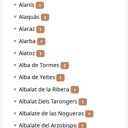
⚬
Alanís
1
⚬
Alaquàs
2
⚬
Alaraz
1
⚬
Alarba
1
⚬
Alatoz
1
⚬
Alba de Tormes
2
⚬
Alba de Yeltes
1
⚬
Albalat de la Ribera
1
⚬
Albalat Dels Tarongers
1
⚬
Albalate de las Nogueras
1
⚬
Albalate del Arzobispo
1