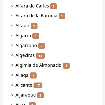
⚬
Alfara de Carles
1
⚬
Alfara de la Baronia
1
⚬
Alfauir
1
⚬
Algarra
1
⚬
Algarrobo
2
⚬
Algeciras
14
⚬
Algimia de Almonacid
1
⚬
Aliaga
1
⚬
Alicante
17
⚬
Aljaraque
2
⚬
Alkiza