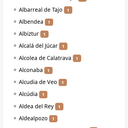
⚬
Albarreal de Tajo
1
⚬
Albendea
1
⚬
Albiztur
1
⚬
Alcalá del Júcar
1
⚬
Alcolea de Calatrava
1
⚬
Alconaba
1
⚬
Alcudia de Veo
1
⚬
Alcúdia
1
⚬
Aldea del Rey
1
⚬
Aldealpozo
1