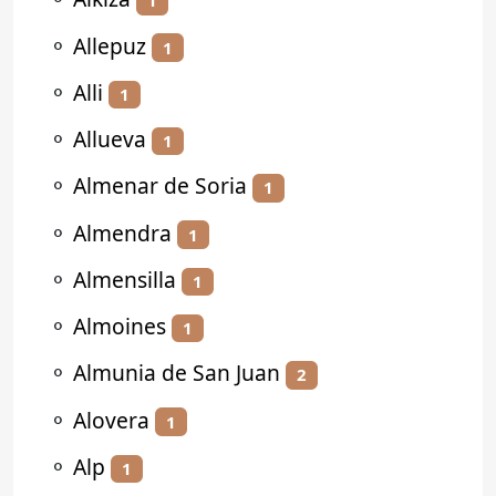
1
⚬
Allepuz
1
⚬
Alli
1
⚬
Allueva
1
⚬
Almenar de Soria
1
⚬
Almendra
1
⚬
Almensilla
1
⚬
Almoines
1
⚬
Almunia de San Juan
2
⚬
Alovera
1
⚬
Alp
1