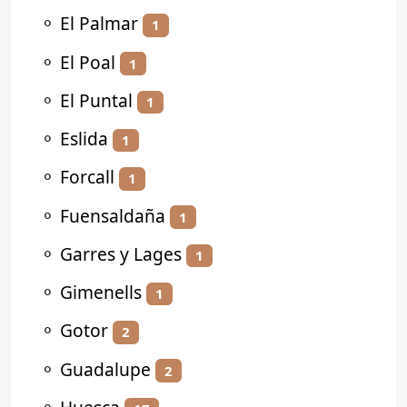
⚬
El Palmar
1
⚬
El Poal
1
⚬
El Puntal
1
⚬
Eslida
1
⚬
Forcall
1
⚬
Fuensaldaña
1
⚬
Garres y Lages
1
⚬
Gimenells
1
⚬
Gotor
2
⚬
Guadalupe
2