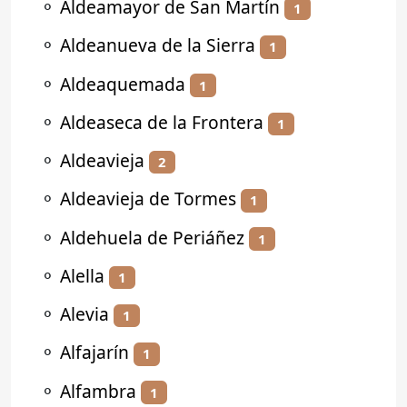
⚬
Aldeamayor de San Martín
1
⚬
Aldeanueva de la Sierra
1
⚬
Aldeaquemada
1
⚬
Aldeaseca de la Frontera
1
⚬
Aldeavieja
2
⚬
Aldeavieja de Tormes
1
⚬
Aldehuela de Periáñez
1
⚬
Alella
1
⚬
Alevia
1
⚬
Alfajarín
1
⚬
Alfambra
1