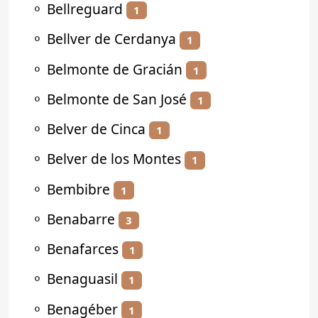
⚬
Bellreguard
1
⚬
Bellver de Cerdanya
1
⚬
Belmonte de Gracián
1
⚬
Belmonte de San José
1
⚬
Belver de Cinca
1
⚬
Belver de los Montes
1
⚬
Bembibre
1
⚬
Benabarre
3
⚬
Benafarces
1
⚬
Benaguasil
1
⚬
Benagéber
1