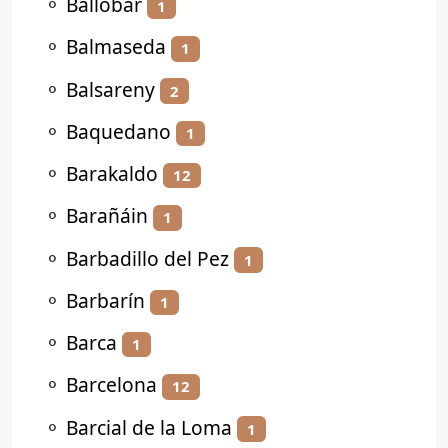
⚬
Ballobar
1
⚬
Balmaseda
1
⚬
Balsareny
2
⚬
Baquedano
1
⚬
Barakaldo
12
⚬
Barañáin
1
⚬
Barbadillo del Pez
1
⚬
Barbarín
1
⚬
Barca
1
⚬
Barcelona
12
⚬
Barcial de la Loma
1