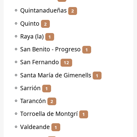
⚬
Quintanadueñas
2
⚬
Quinto
2
⚬
Raya (la)
1
⚬
San Benito - Progreso
1
⚬
San Fernando
12
⚬
Santa María de Gimenells
1
⚬
Sarrión
1
⚬
Tarancón
2
⚬
Torroella de Montgrí
1
⚬
Valdeande
1