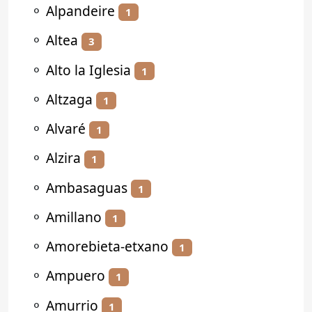
⚬
Alpandeire
1
⚬
Altea
3
⚬
Alto la Iglesia
1
⚬
Altzaga
1
⚬
Alvaré
1
⚬
Alzira
1
⚬
Ambasaguas
1
⚬
Amillano
1
⚬
Amorebieta-etxano
1
⚬
Ampuero
1
⚬
Amurrio
1