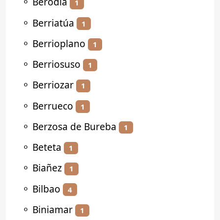
⚬
Berodia
1
⚬
Berriatúa
1
⚬
Berrioplano
1
⚬
Berriosuso
1
⚬
Berriozar
1
⚬
Berrueco
1
⚬
Berzosa de Bureba
1
⚬
Beteta
1
⚬
Biañez
1
⚬
Bilbao
4
⚬
Biniamar
1