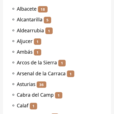
⚬
Albacete
18
⚬
Alcantarilla
5
⚬
Aldearrubia
1
⚬
Aljucer
1
⚬
Ambás
1
⚬
Arcos de la Sierra
1
⚬
Arsenal de la Carraca
1
⚬
Asturias
36
⚬
Cabra del Camp
1
⚬
Calaf
1