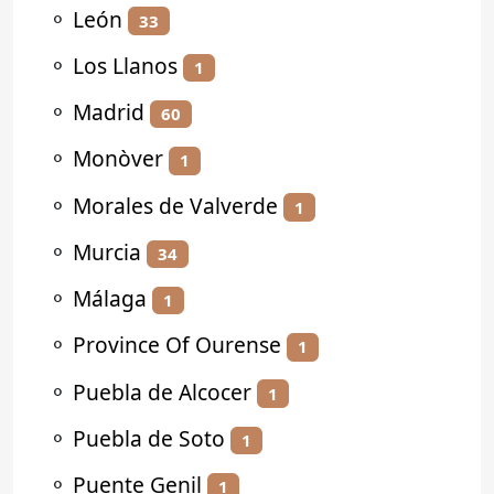
⚬
León
33
⚬
Los Llanos
1
⚬
Madrid
60
⚬
Monòver
1
⚬
Morales de Valverde
1
⚬
Murcia
34
⚬
Málaga
1
⚬
Province Of Ourense
1
⚬
Puebla de Alcocer
1
⚬
Puebla de Soto
1
⚬
Puente Genil
1