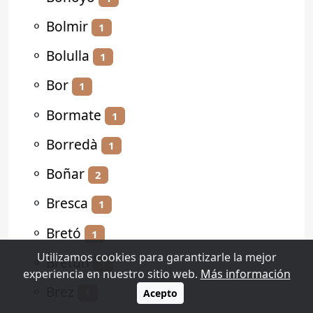
⚬
Bolmir
1
⚬
Bolulla
1
⚬
Bor
1
⚬
Bormate
1
⚬
Borredà
1
⚬
Boñar
2
⚬
Bresca
1
⚬
Bretó
1
Utilizamos cookies para garantizarle la mejor
⚬
Bretún
1
experiencia en nuestro sitio web.
Más información
⚬
Brez
1
Acepto