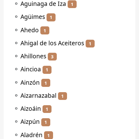
⚬
Aguinaga de Iza
1
⚬
Agüimes
1
⚬
Ahedo
1
⚬
Ahigal de los Aceiteros
1
⚬
Ahillones
3
⚬
Aincioa
1
⚬
Ainzón
1
⚬
Aizarnazabal
1
⚬
Aizoáin
1
⚬
Aizpún
1
⚬
Aladrén
1