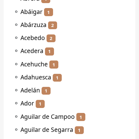
⚬
Abáigar
1
⚬
Abárzuza
2
⚬
Acebedo
2
⚬
Acedera
1
⚬
Acehuche
1
⚬
Adahuesca
1
⚬
Adelán
1
⚬
Ador
1
⚬
Aguilar de Campoo
1
⚬
Aguilar de Segarra
1