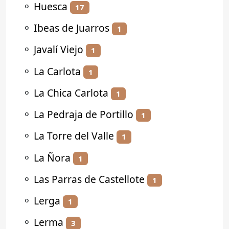
⚬
Huesca
17
⚬
Ibeas de Juarros
1
⚬
Javalí Viejo
1
⚬
La Carlota
1
⚬
La Chica Carlota
1
⚬
La Pedraja de Portillo
1
⚬
La Torre del Valle
1
⚬
La Ñora
1
⚬
Las Parras de Castellote
1
⚬
Lerga
1
⚬
Lerma
3