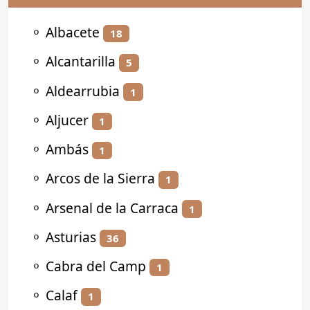
⚬
Albacete
18
⚬
Alcantarilla
5
⚬
Aldearrubia
1
⚬
Aljucer
1
⚬
Ambás
1
⚬
Arcos de la Sierra
1
⚬
Arsenal de la Carraca
1
⚬
Asturias
36
⚬
Cabra del Camp
1
⚬
Calaf
1