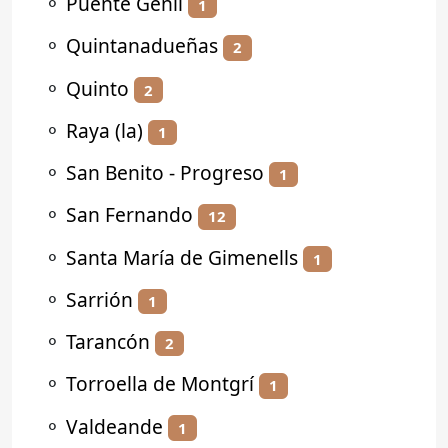
⚬
Puente Genil
1
⚬
Quintanadueñas
2
⚬
Quinto
2
⚬
Raya (la)
1
⚬
San Benito - Progreso
1
⚬
San Fernando
12
⚬
Santa María de Gimenells
1
⚬
Sarrión
1
⚬
Tarancón
2
⚬
Torroella de Montgrí
1
⚬
Valdeande
1