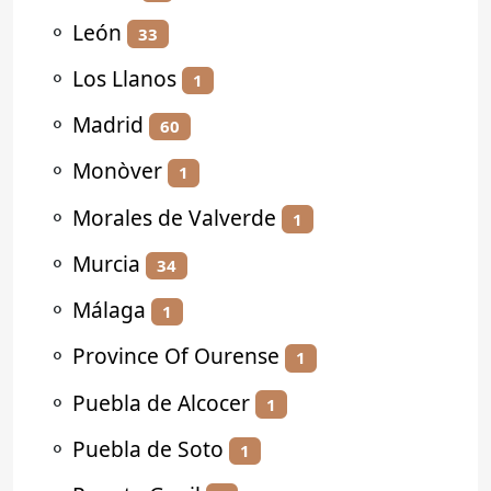
⚬
León
33
⚬
Los Llanos
1
⚬
Madrid
60
⚬
Monòver
1
⚬
Morales de Valverde
1
⚬
Murcia
34
⚬
Málaga
1
⚬
Province Of Ourense
1
⚬
Puebla de Alcocer
1
⚬
Puebla de Soto
1