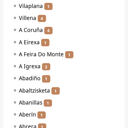
⚬
Vilaplana
1
⚬
Villena
4
⚬
A Coruña
4
⚬
A Eirexa
1
⚬
A Feira Do Monte
1
⚬
A Igrexa
2
⚬
Abadiño
1
⚬
Abaltzisketa
1
⚬
Abanillas
1
⚬
Aberín
1
⚬
Abrera
1