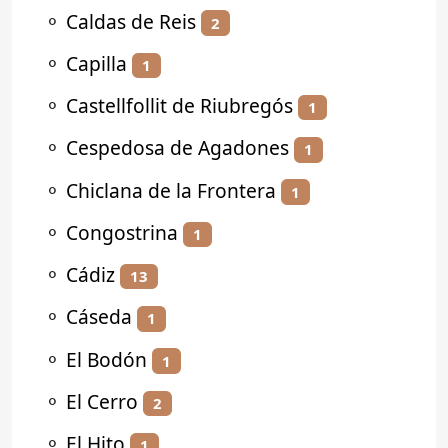
⚬
Caldas de Reis
2
⚬
Capilla
1
⚬
Castellfollit de Riubregós
1
⚬
Cespedosa de Agadones
1
⚬
Chiclana de la Frontera
1
⚬
Congostrina
1
⚬
Cádiz
13
⚬
Cáseda
1
⚬
El Bodón
1
⚬
El Cerro
2
⚬
El Hito
1