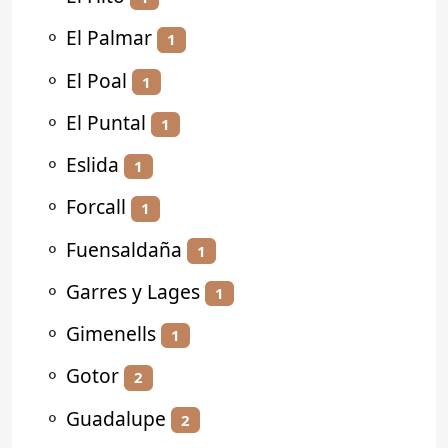
⚬
El Palmar
1
⚬
El Poal
1
⚬
El Puntal
1
⚬
Eslida
1
⚬
Forcall
1
⚬
Fuensaldaña
1
⚬
Garres y Lages
1
⚬
Gimenells
1
⚬
Gotor
2
⚬
Guadalupe
2