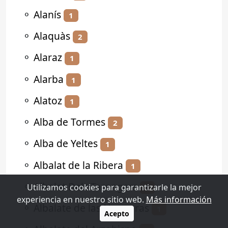
⚬
Alanís
1
⚬
Alaquàs
2
⚬
Alaraz
1
⚬
Alarba
1
⚬
Alatoz
1
⚬
Alba de Tormes
2
⚬
Alba de Yeltes
1
⚬
Albalat de la Ribera
1
⚬
Albalat Dels Tarongers
Utilizamos cookies para garantizarle la mejor
1
experiencia en nuestro sitio web.
Más información
⚬
Albalate de las Nogueras
1
Acepto