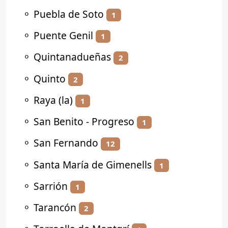
⚬
Puebla de Soto
1
⚬
Puente Genil
1
⚬
Quintanadueñas
2
⚬
Quinto
2
⚬
Raya (la)
1
⚬
San Benito - Progreso
1
⚬
San Fernando
12
⚬
Santa María de Gimenells
1
⚬
Sarrión
1
⚬
Tarancón
2