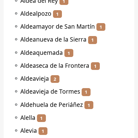
⚬
Aldea del Rey
1
⚬
Aldealpozo
1
⚬
Aldeamayor de San Martín
1
⚬
Aldeanueva de la Sierra
1
⚬
Aldeaquemada
1
⚬
Aldeaseca de la Frontera
1
⚬
Aldeavieja
2
⚬
Aldeavieja de Tormes
1
⚬
Aldehuela de Periáñez
1
⚬
Alella
1
⚬
Alevia
1