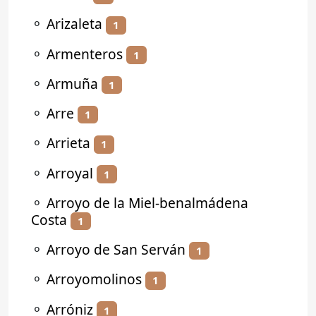
⚬
Arizaleta
1
⚬
Armenteros
1
⚬
Armuña
1
⚬
Arre
1
⚬
Arrieta
1
⚬
Arroyal
1
⚬
Arroyo de la Miel-benalmádena
Costa
1
⚬
Arroyo de San Serván
1
⚬
Arroyomolinos
1
⚬
Arróniz
1