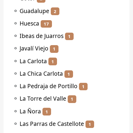
⚬
Guadalupe
2
⚬
Huesca
17
⚬
Ibeas de Juarros
1
⚬
Javalí Viejo
1
⚬
La Carlota
1
⚬
La Chica Carlota
1
⚬
La Pedraja de Portillo
1
⚬
La Torre del Valle
1
⚬
La Ñora
1
⚬
Las Parras de Castellote
1