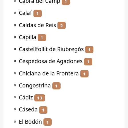
⚬
Cabra del Camp
1
⚬
Calaf
1
⚬
Caldas de Reis
2
⚬
Capilla
1
⚬
Castellfollit de Riubregós
1
⚬
Cespedosa de Agadones
1
⚬
Chiclana de la Frontera
1
⚬
Congostrina
1
⚬
Cádiz
13
⚬
Cáseda
1
⚬
El Bodón
1