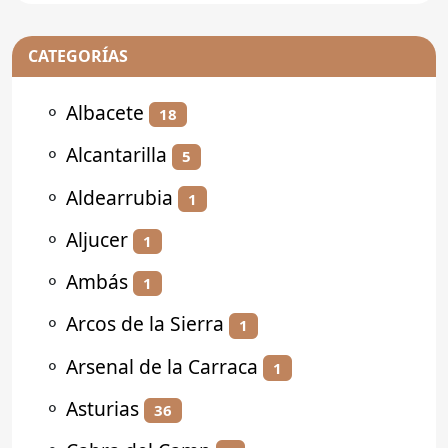
CATEGORÍAS
⚬
Albacete
18
⚬
Alcantarilla
5
⚬
Aldearrubia
1
⚬
Aljucer
1
⚬
Ambás
1
⚬
Arcos de la Sierra
1
⚬
Arsenal de la Carraca
1
⚬
Asturias
36