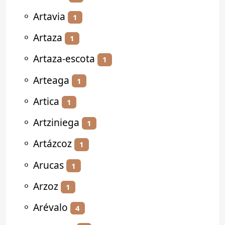
⚬
Artavia
1
⚬
Artaza
1
⚬
Artaza-escota
1
⚬
Arteaga
1
⚬
Artica
1
⚬
Artziniega
1
⚬
Artázcoz
1
⚬
Arucas
1
⚬
Arzoz
1
⚬
Arévalo
4