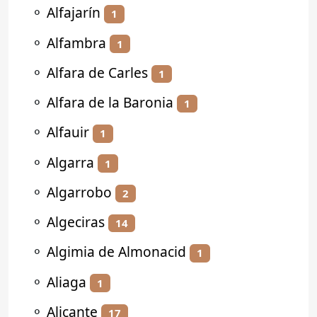
⚬
Alfajarín
1
⚬
Alfambra
1
⚬
Alfara de Carles
1
⚬
Alfara de la Baronia
1
⚬
Alfauir
1
⚬
Algarra
1
⚬
Algarrobo
2
⚬
Algeciras
14
⚬
Algimia de Almonacid
1
⚬
Aliaga
1
⚬
Alicante
17