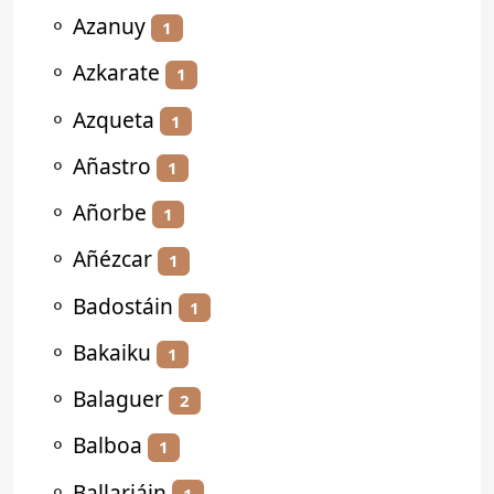
⚬
Azanuy
1
⚬
Azkarate
1
⚬
Azqueta
1
⚬
Añastro
1
⚬
Añorbe
1
⚬
Añézcar
1
⚬
Badostáin
1
⚬
Bakaiku
1
⚬
Balaguer
2
⚬
Balboa
1
⚬
Ballariáin
1