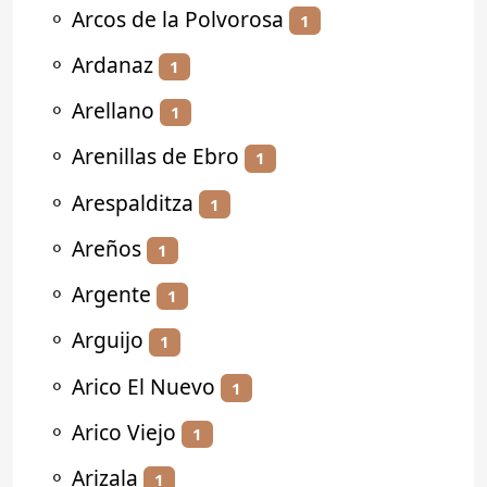
⚬
Arcos de la Polvorosa
1
⚬
Ardanaz
1
⚬
Arellano
1
⚬
Arenillas de Ebro
1
⚬
Arespalditza
1
⚬
Areños
1
⚬
Argente
1
⚬
Arguijo
1
⚬
Arico El Nuevo
1
⚬
Arico Viejo
1
⚬
Arizala
1