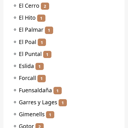
⚬
El Cerro
2
⚬
El Hito
1
⚬
El Palmar
1
⚬
El Poal
1
⚬
El Puntal
1
⚬
Eslida
1
⚬
Forcall
1
⚬
Fuensaldaña
1
⚬
Garres y Lages
1
⚬
Gimenells
1
⚬
Gotor
2