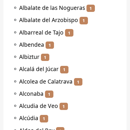
⚬
Albalate de las Nogueras
1
⚬
Albalate del Arzobispo
1
⚬
Albarreal de Tajo
1
⚬
Albendea
1
⚬
Albiztur
1
⚬
Alcalá del Júcar
1
⚬
Alcolea de Calatrava
1
⚬
Alconaba
1
⚬
Alcudia de Veo
1
⚬
Alcúdia
1