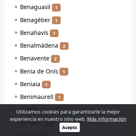
⚬
Benaguasil
1
⚬
Benagéber
1
⚬
Benahavís
1
⚬
Benalmádena
2
⚬
Benavente
2
⚬
Benia de Onís
1
⚬
Beniaia
1
⚬
Benimaurell
1
⚬
Berbinzana
1
Utilizamos cookies para garantizarle la mejor
experiencia en nuestro sitio web.
Más información
⚬
Bergara
2
Acepto
⚬
Beriáin
1