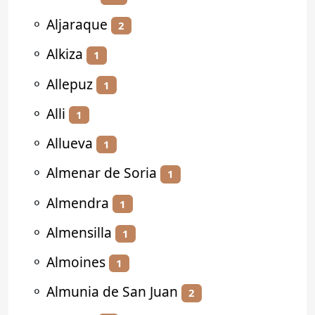
⚬
Aljaraque
2
⚬
Alkiza
1
⚬
Allepuz
1
⚬
Alli
1
⚬
Allueva
1
⚬
Almenar de Soria
1
⚬
Almendra
1
⚬
Almensilla
1
⚬
Almoines
1
⚬
Almunia de San Juan
2