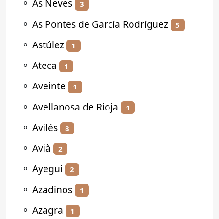
⚬
As Neves
3
⚬
As Pontes de García Rodríguez
5
⚬
Astúlez
1
⚬
Ateca
1
⚬
Aveinte
1
⚬
Avellanosa de Rioja
1
⚬
Avilés
8
⚬
Avià
2
⚬
Ayegui
2
⚬
Azadinos
1
⚬
Azagra
1