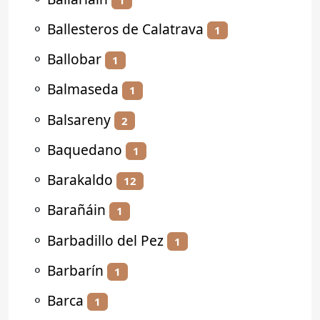
⚬
Ballesteros de Calatrava
1
⚬
Ballobar
1
⚬
Balmaseda
1
⚬
Balsareny
2
⚬
Baquedano
1
⚬
Barakaldo
12
⚬
Barañáin
1
⚬
Barbadillo del Pez
1
⚬
Barbarín
1
⚬
Barca
1