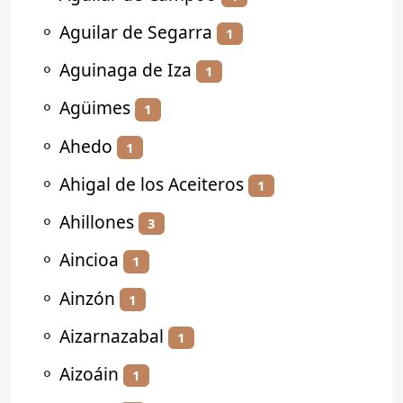
⚬
Aguilar de Segarra
1
⚬
Aguinaga de Iza
1
⚬
Agüimes
1
⚬
Ahedo
1
⚬
Ahigal de los Aceiteros
1
⚬
Ahillones
3
⚬
Aincioa
1
⚬
Ainzón
1
⚬
Aizarnazabal
1
⚬
Aizoáin
1