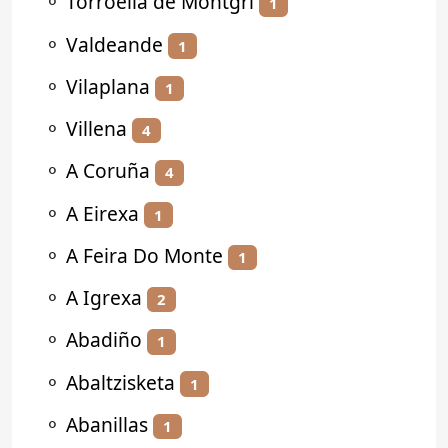
⚬
Torroella de Montgrí
1
⚬
Valdeande
1
⚬
Vilaplana
1
⚬
Villena
4
⚬
A Coruña
4
⚬
A Eirexa
1
⚬
A Feira Do Monte
1
⚬
A Igrexa
2
⚬
Abadiño
1
⚬
Abaltzisketa
1
⚬
Abanillas
1