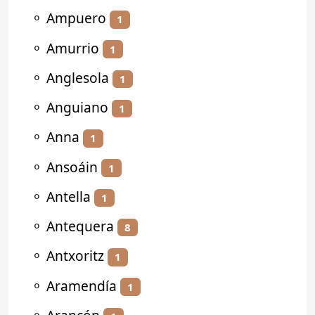
⚬
Ampuero
1
⚬
Amurrio
1
⚬
Anglesola
1
⚬
Anguiano
1
⚬
Anna
1
⚬
Ansoáin
1
⚬
Antella
1
⚬
Antequera
8
⚬
Antxoritz
1
⚬
Aramendía
1