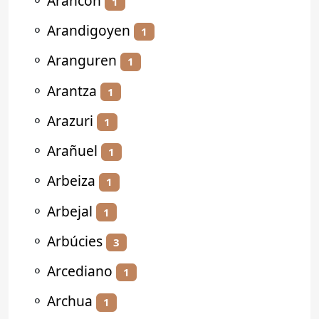
⚬
Arancón
1
⚬
Arandigoyen
1
⚬
Aranguren
1
⚬
Arantza
1
⚬
Arazuri
1
⚬
Arañuel
1
⚬
Arbeiza
1
⚬
Arbejal
1
⚬
Arbúcies
3
⚬
Arcediano
1
⚬
Archua
1