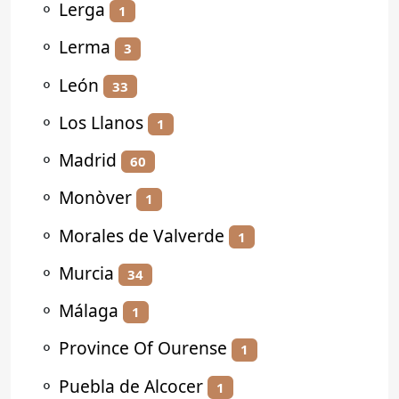
⚬
Lerga
1
⚬
Lerma
3
⚬
León
33
⚬
Los Llanos
1
⚬
Madrid
60
⚬
Monòver
1
⚬
Morales de Valverde
1
⚬
Murcia
34
⚬
Málaga
1
⚬
Province Of Ourense
1
⚬
Puebla de Alcocer
1