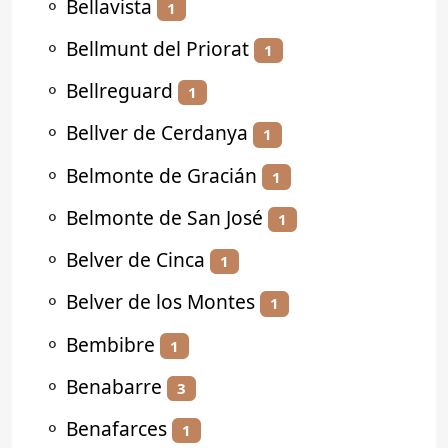
⚬
Bellavista
1
⚬
Bellmunt del Priorat
1
⚬
Bellreguard
1
⚬
Bellver de Cerdanya
1
⚬
Belmonte de Gracián
1
⚬
Belmonte de San José
1
⚬
Belver de Cinca
1
⚬
Belver de los Montes
1
⚬
Bembibre
1
⚬
Benabarre
3
⚬
Benafarces
1