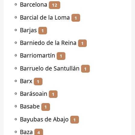
⚬
Barcelona
12
⚬
Barcial de la Loma
1
⚬
Barjas
1
⚬
Barniedo de la Reina
1
⚬
Barriomartín
1
⚬
Barruelo de Santullán
1
⚬
Barx
1
⚬
Barásoain
1
⚬
Basabe
1
⚬
Bayubas de Abajo
1
⚬
Baza
4