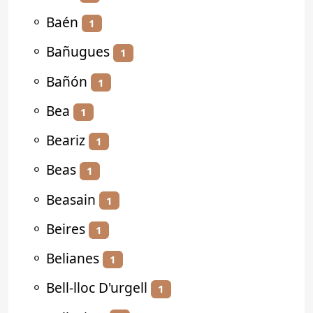
⚬
Baén
1
⚬
Bañugues
1
⚬
Bañón
1
⚬
Bea
1
⚬
Beariz
1
⚬
Beas
1
⚬
Beasain
1
⚬
Beires
1
⚬
Belianes
1
⚬
Bell-lloc D'urgell
1