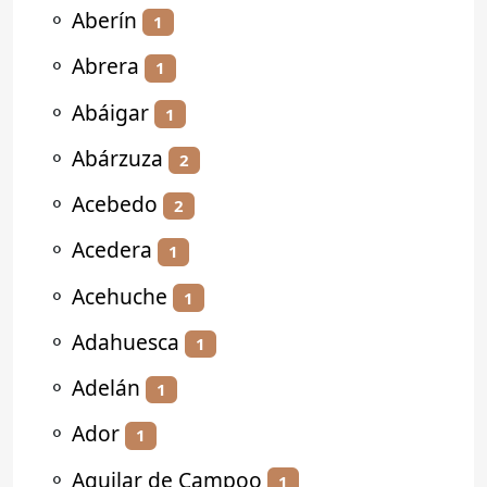
⚬
Aberín
1
⚬
Abrera
1
⚬
Abáigar
1
⚬
Abárzuza
2
⚬
Acebedo
2
⚬
Acedera
1
⚬
Acehuche
1
⚬
Adahuesca
1
⚬
Adelán
1
⚬
Ador
1
⚬
Aguilar de Campoo
1