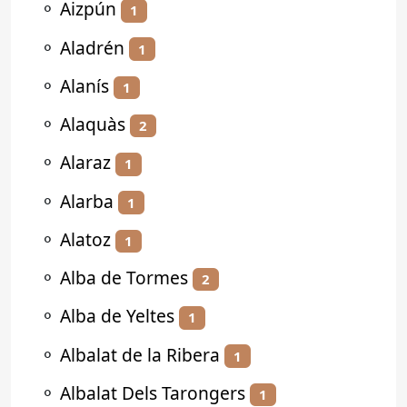
⚬
Aizpún
1
⚬
Aladrén
1
⚬
Alanís
1
⚬
Alaquàs
2
⚬
Alaraz
1
⚬
Alarba
1
⚬
Alatoz
1
⚬
Alba de Tormes
2
⚬
Alba de Yeltes
1
⚬
Albalat de la Ribera
1
⚬
Albalat Dels Tarongers
1