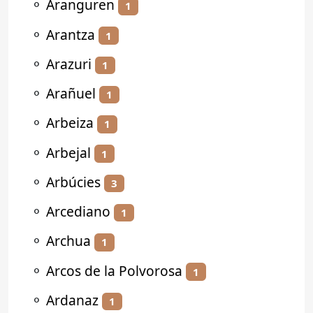
⚬
Aranguren
1
⚬
Arantza
1
⚬
Arazuri
1
⚬
Arañuel
1
⚬
Arbeiza
1
⚬
Arbejal
1
⚬
Arbúcies
3
⚬
Arcediano
1
⚬
Archua
1
⚬
Arcos de la Polvorosa
1
⚬
Ardanaz
1