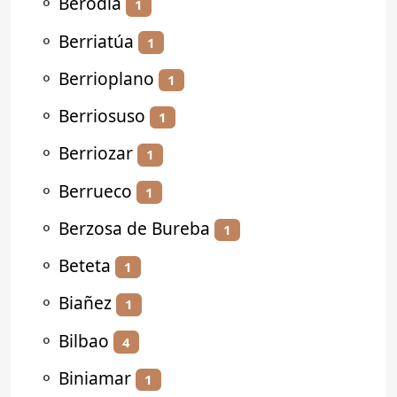
⚬
Berodia
1
⚬
Berriatúa
1
⚬
Berrioplano
1
⚬
Berriosuso
1
⚬
Berriozar
1
⚬
Berrueco
1
⚬
Berzosa de Bureba
1
⚬
Beteta
1
⚬
Biañez
1
⚬
Bilbao
4
⚬
Biniamar
1