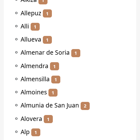
1
⚬
Allepuz
1
⚬
Alli
1
⚬
Allueva
1
⚬
Almenar de Soria
1
⚬
Almendra
1
⚬
Almensilla
1
⚬
Almoines
1
⚬
Almunia de San Juan
2
⚬
Alovera
1
⚬
Alp
1