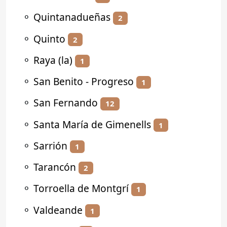
⚬
Quintanadueñas
2
⚬
Quinto
2
⚬
Raya (la)
1
⚬
San Benito - Progreso
1
⚬
San Fernando
12
⚬
Santa María de Gimenells
1
⚬
Sarrión
1
⚬
Tarancón
2
⚬
Torroella de Montgrí
1
⚬
Valdeande
1