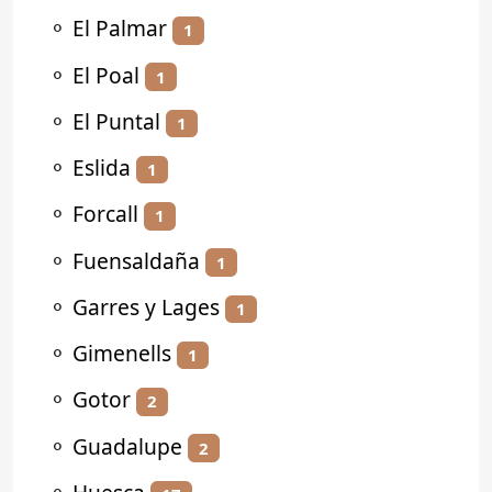
⚬
El Palmar
1
⚬
El Poal
1
⚬
El Puntal
1
⚬
Eslida
1
⚬
Forcall
1
⚬
Fuensaldaña
1
⚬
Garres y Lages
1
⚬
Gimenells
1
⚬
Gotor
2
⚬
Guadalupe
2