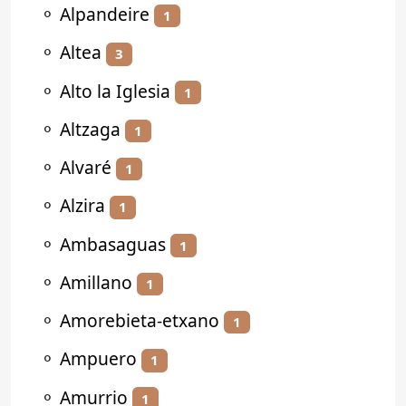
⚬
Alpandeire
1
⚬
Altea
3
⚬
Alto la Iglesia
1
⚬
Altzaga
1
⚬
Alvaré
1
⚬
Alzira
1
⚬
Ambasaguas
1
⚬
Amillano
1
⚬
Amorebieta-etxano
1
⚬
Ampuero
1
⚬
Amurrio
1