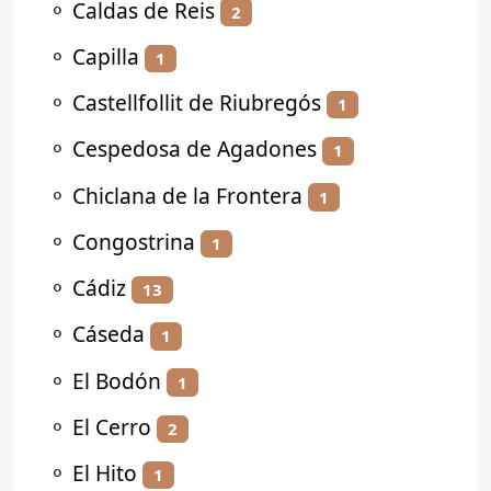
⚬
Caldas de Reis
2
⚬
Capilla
1
⚬
Castellfollit de Riubregós
1
⚬
Cespedosa de Agadones
1
⚬
Chiclana de la Frontera
1
⚬
Congostrina
1
⚬
Cádiz
13
⚬
Cáseda
1
⚬
El Bodón
1
⚬
El Cerro
2
⚬
El Hito
1