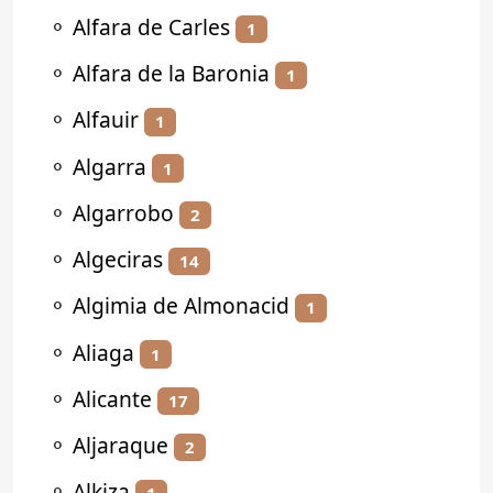
⚬
Alfara de Carles
1
⚬
Alfara de la Baronia
1
⚬
Alfauir
1
⚬
Algarra
1
⚬
Algarrobo
2
⚬
Algeciras
14
⚬
Algimia de Almonacid
1
⚬
Aliaga
1
⚬
Alicante
17
⚬
Aljaraque
2
⚬
Alkiza