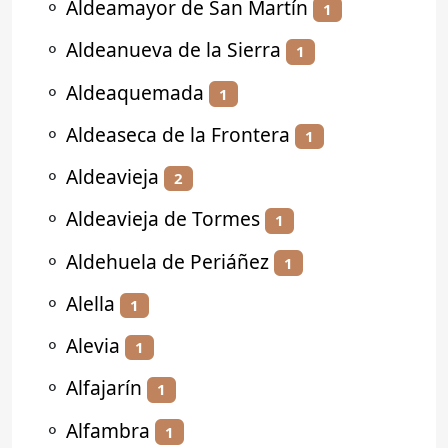
⚬
Aldeamayor de San Martín
1
⚬
Aldeanueva de la Sierra
1
⚬
Aldeaquemada
1
⚬
Aldeaseca de la Frontera
1
⚬
Aldeavieja
2
⚬
Aldeavieja de Tormes
1
⚬
Aldehuela de Periáñez
1
⚬
Alella
1
⚬
Alevia
1
⚬
Alfajarín
1
⚬
Alfambra
1