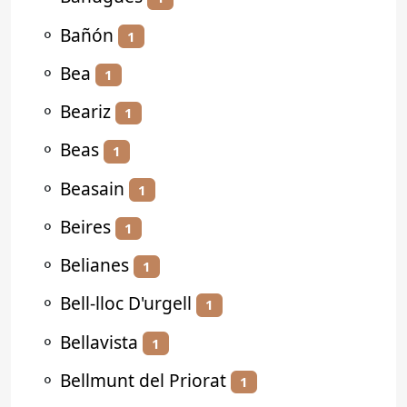
⚬
Bañón
1
⚬
Bea
1
⚬
Beariz
1
⚬
Beas
1
⚬
Beasain
1
⚬
Beires
1
⚬
Belianes
1
⚬
Bell-lloc D'urgell
1
⚬
Bellavista
1
⚬
Bellmunt del Priorat
1