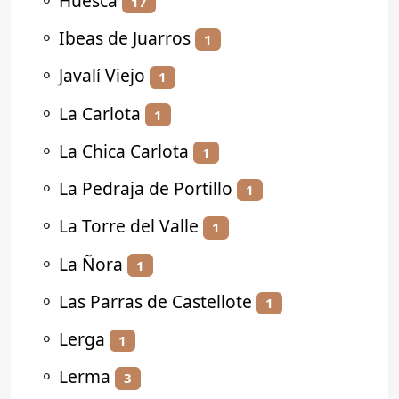
⚬
Huesca
17
⚬
Ibeas de Juarros
1
⚬
Javalí Viejo
1
⚬
La Carlota
1
⚬
La Chica Carlota
1
⚬
La Pedraja de Portillo
1
⚬
La Torre del Valle
1
⚬
La Ñora
1
⚬
Las Parras de Castellote
1
⚬
Lerga
1
⚬
Lerma
3