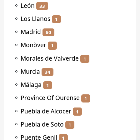
⚬
León
33
⚬
Los Llanos
1
⚬
Madrid
60
⚬
Monòver
1
⚬
Morales de Valverde
1
⚬
Murcia
34
⚬
Málaga
1
⚬
Province Of Ourense
1
⚬
Puebla de Alcocer
1
⚬
Puebla de Soto
1
⚬
Puente Genil
1