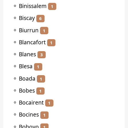
⚬
Binissalem
1
⚬
Biscay
6
⚬
Biurrun
1
⚬
Blancafort
1
⚬
Blanes
3
⚬
Blesa
1
⚬
Boada
1
⚬
Bobes
1
⚬
Bocairent
1
⚬
Bocines
1
⚬
Bohoyo
1