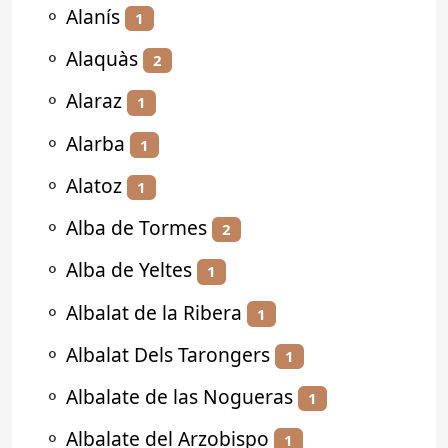
⚬
Alanís
1
⚬
Alaquàs
2
⚬
Alaraz
1
⚬
Alarba
1
⚬
Alatoz
1
⚬
Alba de Tormes
2
⚬
Alba de Yeltes
1
⚬
Albalat de la Ribera
1
⚬
Albalat Dels Tarongers
1
⚬
Albalate de las Nogueras
1
⚬
Albalate del Arzobispo
1