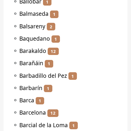
⚬
Ballobar
1
⚬
Balmaseda
1
⚬
Balsareny
2
⚬
Baquedano
1
⚬
Barakaldo
12
⚬
Barañáin
1
⚬
Barbadillo del Pez
1
⚬
Barbarín
1
⚬
Barca
1
⚬
Barcelona
12
⚬
Barcial de la Loma
1