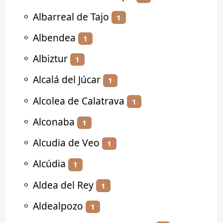
⚬
Albarreal de Tajo
1
⚬
Albendea
1
⚬
Albiztur
1
⚬
Alcalá del Júcar
1
⚬
Alcolea de Calatrava
1
⚬
Alconaba
1
⚬
Alcudia de Veo
1
⚬
Alcúdia
1
⚬
Aldea del Rey
1
⚬
Aldealpozo
1