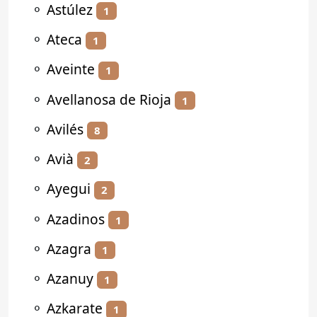
⚬
Astúlez
1
⚬
Ateca
1
⚬
Aveinte
1
⚬
Avellanosa de Rioja
1
⚬
Avilés
8
⚬
Avià
2
⚬
Ayegui
2
⚬
Azadinos
1
⚬
Azagra
1
⚬
Azanuy
1
⚬
Azkarate
1