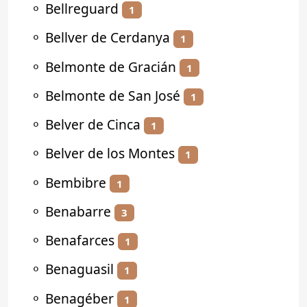
⚬
Bellreguard
1
⚬
Bellver de Cerdanya
1
⚬
Belmonte de Gracián
1
⚬
Belmonte de San José
1
⚬
Belver de Cinca
1
⚬
Belver de los Montes
1
⚬
Bembibre
1
⚬
Benabarre
3
⚬
Benafarces
1
⚬
Benaguasil
1
⚬
Benagéber
1