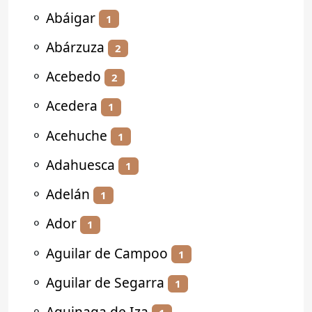
⚬
Abáigar
1
⚬
Abárzuza
2
⚬
Acebedo
2
⚬
Acedera
1
⚬
Acehuche
1
⚬
Adahuesca
1
⚬
Adelán
1
⚬
Ador
1
⚬
Aguilar de Campoo
1
⚬
Aguilar de Segarra
1
⚬
Aguinaga de Iza