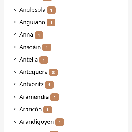
⚬
Anglesola
1
⚬
Anguiano
1
⚬
Anna
1
⚬
Ansoáin
1
⚬
Antella
1
⚬
Antequera
8
⚬
Antxoritz
1
⚬
Aramendía
1
⚬
Arancón
1
⚬
Arandigoyen
1