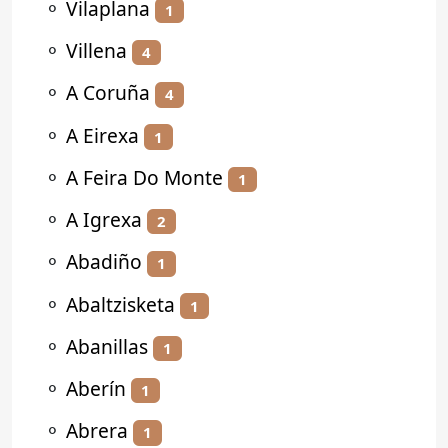
⚬
Vilaplana
1
⚬
Villena
4
⚬
A Coruña
4
⚬
A Eirexa
1
⚬
A Feira Do Monte
1
⚬
A Igrexa
2
⚬
Abadiño
1
⚬
Abaltzisketa
1
⚬
Abanillas
1
⚬
Aberín
1
⚬
Abrera
1