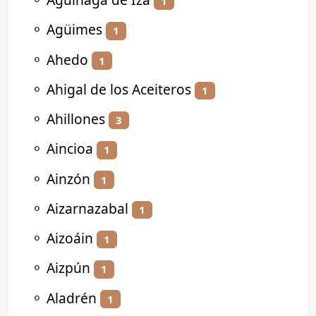
1
⚬
Agüimes
1
⚬
Ahedo
1
⚬
Ahigal de los Aceiteros
1
⚬
Ahillones
3
⚬
Aincioa
1
⚬
Ainzón
1
⚬
Aizarnazabal
1
⚬
Aizoáin
1
⚬
Aizpún
1
⚬
Aladrén
1