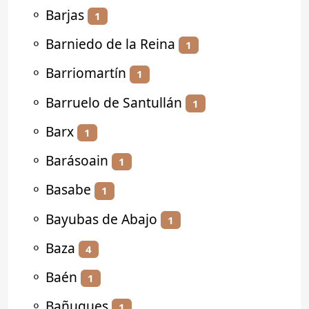
⚬
Barjas
1
⚬
Barniedo de la Reina
1
⚬
Barriomartín
1
⚬
Barruelo de Santullán
1
⚬
Barx
1
⚬
Barásoain
1
⚬
Basabe
1
⚬
Bayubas de Abajo
1
⚬
Baza
4
⚬
Baén
1
⚬
Bañugues
1