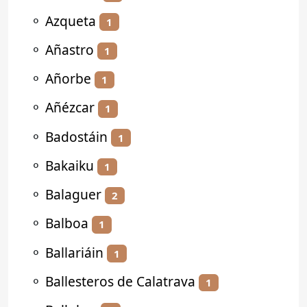
⚬
Azqueta
1
⚬
Añastro
1
⚬
Añorbe
1
⚬
Añézcar
1
⚬
Badostáin
1
⚬
Bakaiku
1
⚬
Balaguer
2
⚬
Balboa
1
⚬
Ballariáin
1
⚬
Ballesteros de Calatrava
1