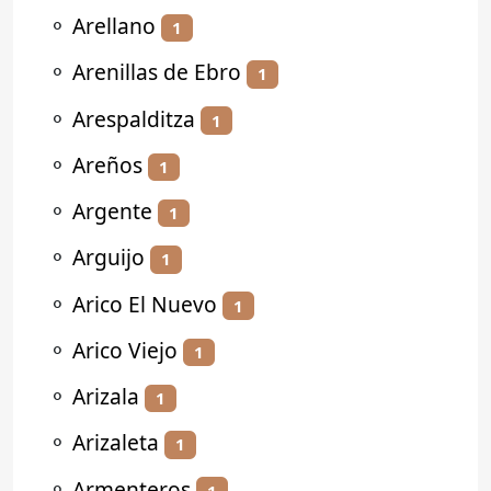
⚬
Arellano
1
⚬
Arenillas de Ebro
1
⚬
Arespalditza
1
⚬
Areños
1
⚬
Argente
1
⚬
Arguijo
1
⚬
Arico El Nuevo
1
⚬
Arico Viejo
1
⚬
Arizala
1
⚬
Arizaleta
1
⚬
Armenteros
1