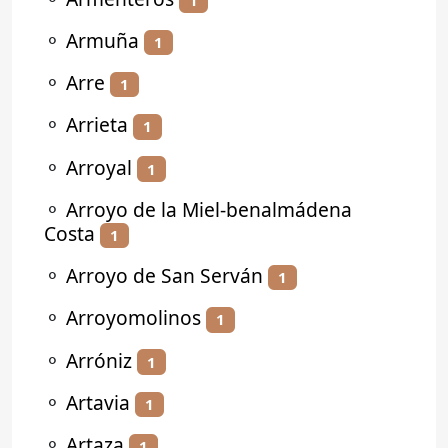
⚬
Armuña
1
⚬
Arre
1
⚬
Arrieta
1
⚬
Arroyal
1
⚬
Arroyo de la Miel-benalmádena
Costa
1
⚬
Arroyo de San Serván
1
⚬
Arroyomolinos
1
⚬
Arróniz
1
⚬
Artavia
1
⚬
Artaza
1