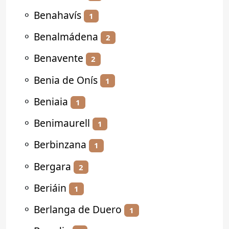
⚬
Benahavís
1
⚬
Benalmádena
2
⚬
Benavente
2
⚬
Benia de Onís
1
⚬
Beniaia
1
⚬
Benimaurell
1
⚬
Berbinzana
1
⚬
Bergara
2
⚬
Beriáin
1
⚬
Berlanga de Duero
1