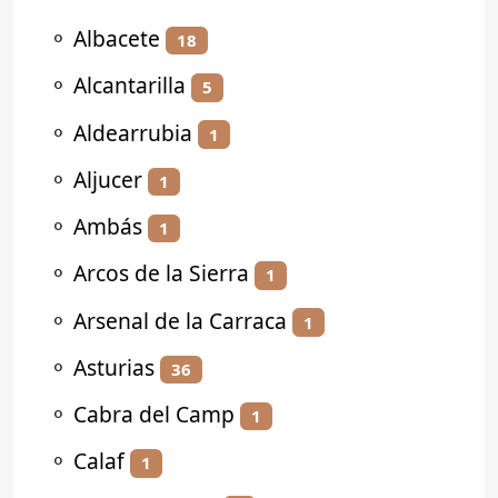
⚬
Albacete
18
⚬
Alcantarilla
5
⚬
Aldearrubia
1
⚬
Aljucer
1
⚬
Ambás
1
⚬
Arcos de la Sierra
1
⚬
Arsenal de la Carraca
1
⚬
Asturias
36
⚬
Cabra del Camp
1
⚬
Calaf
1