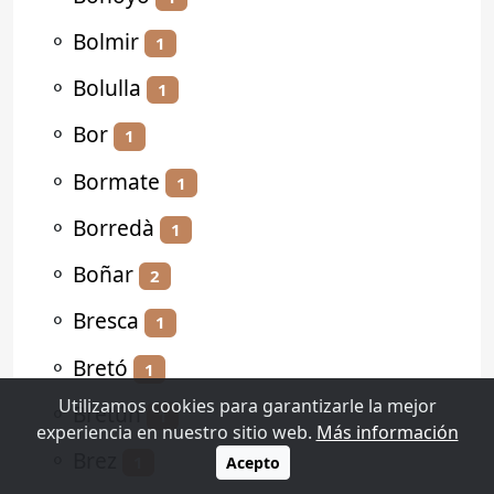
⚬
Bolmir
1
⚬
Bolulla
1
⚬
Bor
1
⚬
Bormate
1
⚬
Borredà
1
⚬
Boñar
2
⚬
Bresca
1
⚬
Bretó
1
Utilizamos cookies para garantizarle la mejor
⚬
Bretún
1
experiencia en nuestro sitio web.
Más información
⚬
Brez
1
Acepto