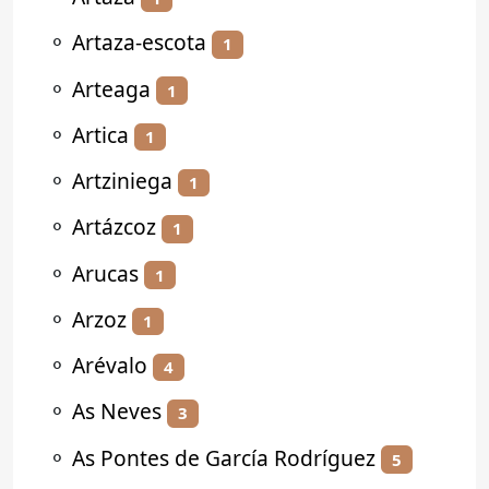
⚬
Artaza-escota
1
⚬
Arteaga
1
⚬
Artica
1
⚬
Artziniega
1
⚬
Artázcoz
1
⚬
Arucas
1
⚬
Arzoz
1
⚬
Arévalo
4
⚬
As Neves
3
⚬
As Pontes de García Rodríguez
5