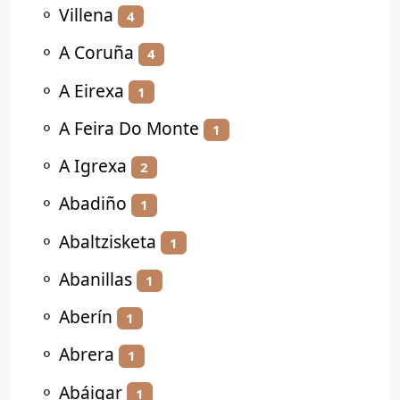
⚬
Villena
4
⚬
A Coruña
4
⚬
A Eirexa
1
⚬
A Feira Do Monte
1
⚬
A Igrexa
2
⚬
Abadiño
1
⚬
Abaltzisketa
1
⚬
Abanillas
1
⚬
Aberín
1
⚬
Abrera
1
⚬
Abáigar
1