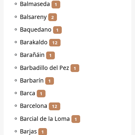
⚬
Balmaseda
1
⚬
Balsareny
2
⚬
Baquedano
1
⚬
Barakaldo
12
⚬
Barañáin
1
⚬
Barbadillo del Pez
1
⚬
Barbarín
1
⚬
Barca
1
⚬
Barcelona
12
⚬
Barcial de la Loma
1
⚬
Barjas
1