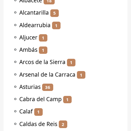
⚬
Albacete
18
⚬
Alcantarilla
5
⚬
Aldearrubia
1
⚬
Aljucer
1
⚬
Ambás
1
⚬
Arcos de la Sierra
1
⚬
Arsenal de la Carraca
1
⚬
Asturias
36
⚬
Cabra del Camp
1
⚬
Calaf
1
⚬
Caldas de Reis
2