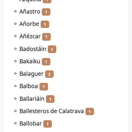
⚬
Añastro
1
⚬
Añorbe
1
⚬
Añézcar
1
⚬
Badostáin
1
⚬
Bakaiku
1
⚬
Balaguer
2
⚬
Balboa
1
⚬
Ballariáin
1
⚬
Ballesteros de Calatrava
1
⚬
Ballobar
1