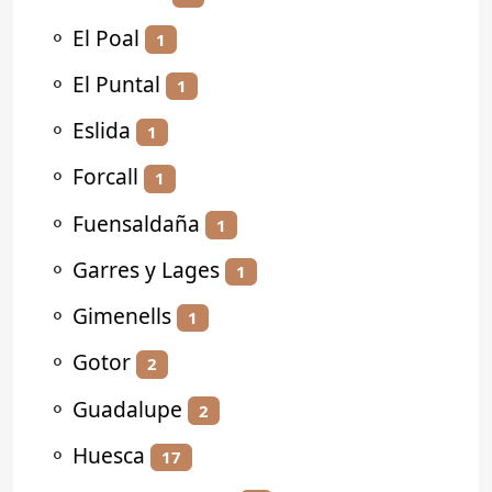
⚬
El Poal
1
⚬
El Puntal
1
⚬
Eslida
1
⚬
Forcall
1
⚬
Fuensaldaña
1
⚬
Garres y Lages
1
⚬
Gimenells
1
⚬
Gotor
2
⚬
Guadalupe
2
⚬
Huesca
17