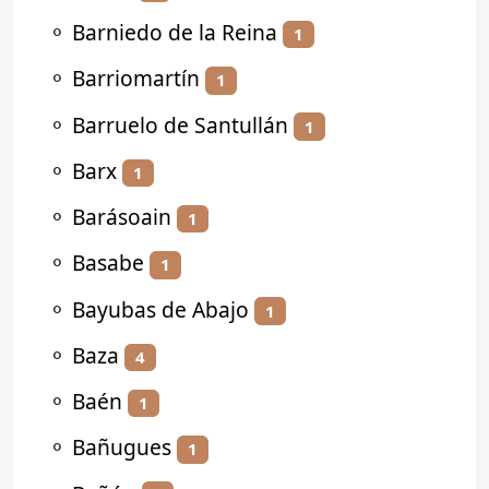
⚬
Barniedo de la Reina
1
⚬
Barriomartín
1
⚬
Barruelo de Santullán
1
⚬
Barx
1
⚬
Barásoain
1
⚬
Basabe
1
⚬
Bayubas de Abajo
1
⚬
Baza
4
⚬
Baén
1
⚬
Bañugues
1