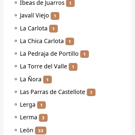
⚬
Ibeas de Juarros
1
⚬
Javalí Viejo
1
⚬
La Carlota
1
⚬
La Chica Carlota
1
⚬
La Pedraja de Portillo
1
⚬
La Torre del Valle
1
⚬
La Ñora
1
⚬
Las Parras de Castellote
1
⚬
Lerga
1
⚬
Lerma
3
⚬
León
33