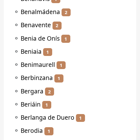
⚬
Benalmádena
2
⚬
Benavente
2
⚬
Benia de Onís
1
⚬
Beniaia
1
⚬
Benimaurell
1
⚬
Berbinzana
1
⚬
Bergara
2
⚬
Beriáin
1
⚬
Berlanga de Duero
1
⚬
Berodia
1