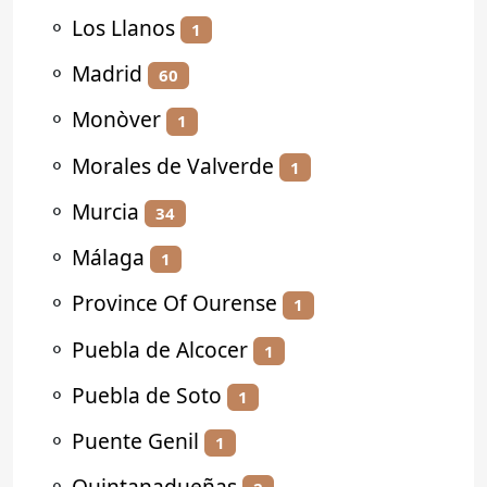
⚬
Los Llanos
1
⚬
Madrid
60
⚬
Monòver
1
⚬
Morales de Valverde
1
⚬
Murcia
34
⚬
Málaga
1
⚬
Province Of Ourense
1
⚬
Puebla de Alcocer
1
⚬
Puebla de Soto
1
⚬
Puente Genil
1
⚬
Quintanadueñas