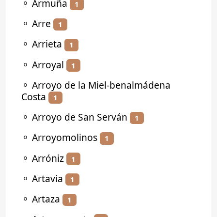
⚬
Armuña
1
⚬
Arre
1
⚬
Arrieta
1
⚬
Arroyal
1
⚬
Arroyo de la Miel-benalmádena
Costa
1
⚬
Arroyo de San Serván
1
⚬
Arroyomolinos
1
⚬
Arróniz
1
⚬
Artavia
1
⚬
Artaza
1