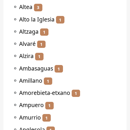
⚬
Altea
3
⚬
Alto la Iglesia
1
⚬
Altzaga
1
⚬
Alvaré
1
⚬
Alzira
1
⚬
Ambasaguas
1
⚬
Amillano
1
⚬
Amorebieta-etxano
1
⚬
Ampuero
1
⚬
Amurrio
1
⚬
Anglesola
1