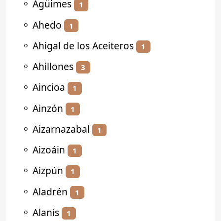
⚬
Agüimes
1
⚬
Ahedo
1
⚬
Ahigal de los Aceiteros
1
⚬
Ahillones
3
⚬
Aincioa
1
⚬
Ainzón
1
⚬
Aizarnazabal
1
⚬
Aizoáin
1
⚬
Aizpún
1
⚬
Aladrén
1
⚬
Alanís
1