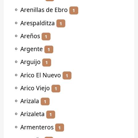
⚬
Arenillas de Ebro
1
⚬
Arespalditza
1
⚬
Areños
1
⚬
Argente
1
⚬
Arguijo
1
⚬
Arico El Nuevo
1
⚬
Arico Viejo
1
⚬
Arizala
1
⚬
Arizaleta
1
⚬
Armenteros
1