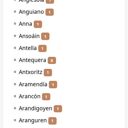
⚬
Anguiano
1
⚬
Anna
1
⚬
Ansoáin
1
⚬
Antella
1
⚬
Antequera
8
⚬
Antxoritz
1
⚬
Aramendía
1
⚬
Arancón
1
⚬
Arandigoyen
1
⚬
Aranguren
1