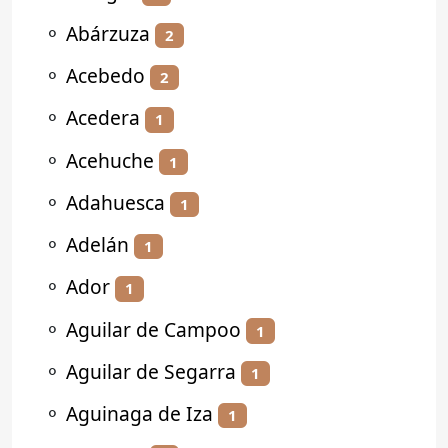
⚬
Abárzuza
2
⚬
Acebedo
2
⚬
Acedera
1
⚬
Acehuche
1
⚬
Adahuesca
1
⚬
Adelán
1
⚬
Ador
1
⚬
Aguilar de Campoo
1
⚬
Aguilar de Segarra
1
⚬
Aguinaga de Iza
1