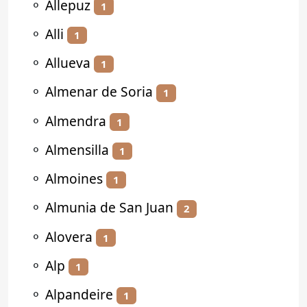
⚬
Allepuz
1
⚬
Alli
1
⚬
Allueva
1
⚬
Almenar de Soria
1
⚬
Almendra
1
⚬
Almensilla
1
⚬
Almoines
1
⚬
Almunia de San Juan
2
⚬
Alovera
1
⚬
Alp
1
⚬
Alpandeire
1