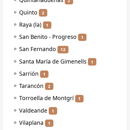
2
⚬
Quinto
2
⚬
Raya (la)
1
⚬
San Benito - Progreso
1
⚬
San Fernando
12
⚬
Santa María de Gimenells
1
⚬
Sarrión
1
⚬
Tarancón
2
⚬
Torroella de Montgrí
1
⚬
Valdeande
1
⚬
Vilaplana
1