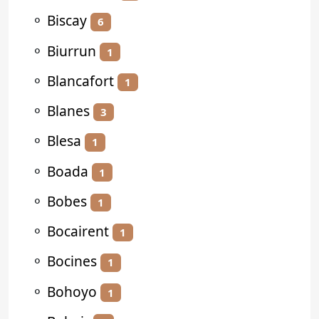
⚬
Biscay
6
⚬
Biurrun
1
⚬
Blancafort
1
⚬
Blanes
3
⚬
Blesa
1
⚬
Boada
1
⚬
Bobes
1
⚬
Bocairent
1
⚬
Bocines
1
⚬
Bohoyo
1