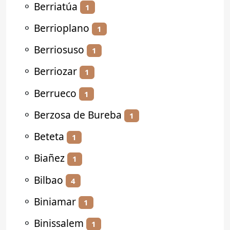
⚬
Berriatúa
1
⚬
Berrioplano
1
⚬
Berriosuso
1
⚬
Berriozar
1
⚬
Berrueco
1
⚬
Berzosa de Bureba
1
⚬
Beteta
1
⚬
Biañez
1
⚬
Bilbao
4
⚬
Biniamar
1
⚬
Binissalem
1