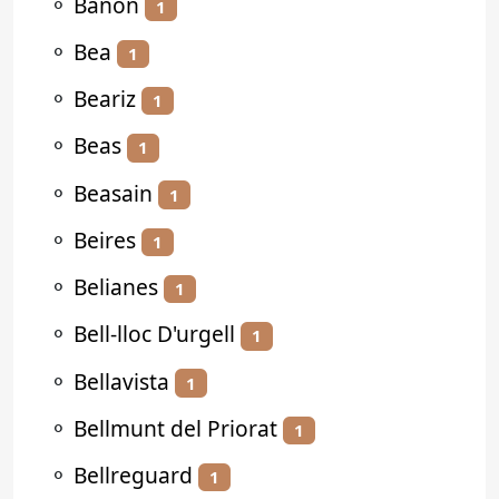
⚬
Bañón
1
⚬
Bea
1
⚬
Beariz
1
⚬
Beas
1
⚬
Beasain
1
⚬
Beires
1
⚬
Belianes
1
⚬
Bell-lloc D'urgell
1
⚬
Bellavista
1
⚬
Bellmunt del Priorat
1
⚬
Bellreguard
1