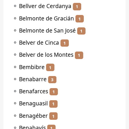
⚬
Bellver de Cerdanya
1
⚬
Belmonte de Gracián
1
⚬
Belmonte de San José
1
⚬
Belver de Cinca
1
⚬
Belver de los Montes
1
⚬
Bembibre
1
⚬
Benabarre
3
⚬
Benafarces
1
⚬
Benaguasil
1
⚬
Benagéber
1
⚬
Benahavís
1