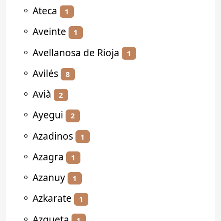
⚬
Ateca
1
⚬
Aveinte
1
⚬
Avellanosa de Rioja
1
⚬
Avilés
8
⚬
Avià
2
⚬
Ayegui
2
⚬
Azadinos
1
⚬
Azagra
1
⚬
Azanuy
1
⚬
Azkarate
1
⚬
Azqueta
1