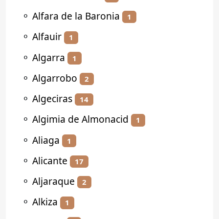
⚬
Alfara de la Baronia
1
⚬
Alfauir
1
⚬
Algarra
1
⚬
Algarrobo
2
⚬
Algeciras
14
⚬
Algimia de Almonacid
1
⚬
Aliaga
1
⚬
Alicante
17
⚬
Aljaraque
2
⚬
Alkiza
1