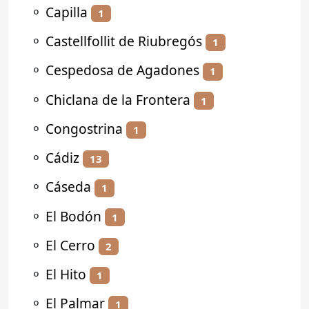
⚬
Capilla
1
⚬
Castellfollit de Riubregós
1
⚬
Cespedosa de Agadones
1
⚬
Chiclana de la Frontera
1
⚬
Congostrina
1
⚬
Cádiz
13
⚬
Cáseda
1
⚬
El Bodón
1
⚬
El Cerro
2
⚬
El Hito
1
⚬
El Palmar
1