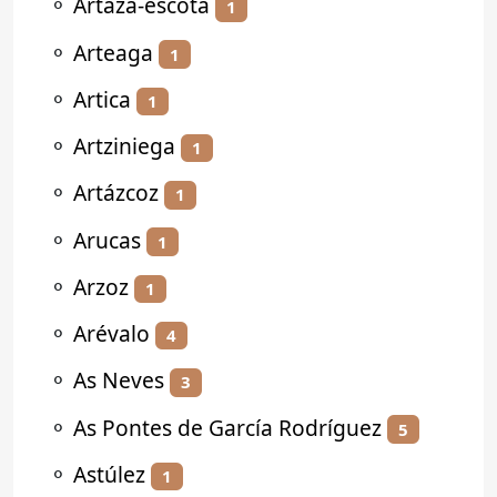
⚬
Artaza-escota
1
⚬
Arteaga
1
⚬
Artica
1
⚬
Artziniega
1
⚬
Artázcoz
1
⚬
Arucas
1
⚬
Arzoz
1
⚬
Arévalo
4
⚬
As Neves
3
⚬
As Pontes de García Rodríguez
5
⚬
Astúlez
1