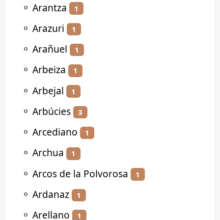
⚬
Arantza
1
⚬
Arazuri
1
⚬
Arañuel
1
⚬
Arbeiza
1
⚬
Arbejal
1
⚬
Arbúcies
3
⚬
Arcediano
1
⚬
Archua
1
⚬
Arcos de la Polvorosa
1
⚬
Ardanaz
1
⚬
Arellano
1