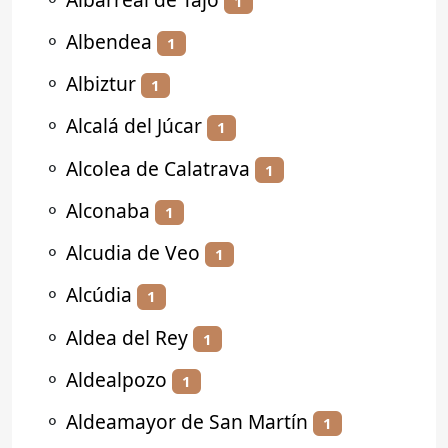
1
⚬
Albendea
1
⚬
Albiztur
1
⚬
Alcalá del Júcar
1
⚬
Alcolea de Calatrava
1
⚬
Alconaba
1
⚬
Alcudia de Veo
1
⚬
Alcúdia
1
⚬
Aldea del Rey
1
⚬
Aldealpozo
1
⚬
Aldeamayor de San Martín
1