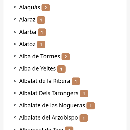
⚬
Alaquàs
2
⚬
Alaraz
1
⚬
Alarba
1
⚬
Alatoz
1
⚬
Alba de Tormes
2
⚬
Alba de Yeltes
1
⚬
Albalat de la Ribera
1
⚬
Albalat Dels Tarongers
1
⚬
Albalate de las Nogueras
1
⚬
Albalate del Arzobispo
1
⚬
Albarreal de Tajo