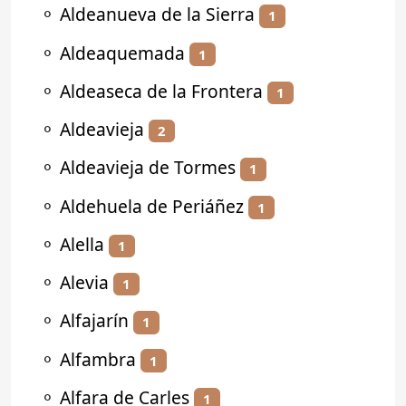
⚬
Aldeanueva de la Sierra
1
⚬
Aldeaquemada
1
⚬
Aldeaseca de la Frontera
1
⚬
Aldeavieja
2
⚬
Aldeavieja de Tormes
1
⚬
Aldehuela de Periáñez
1
⚬
Alella
1
⚬
Alevia
1
⚬
Alfajarín
1
⚬
Alfambra
1
⚬
Alfara de Carles
1