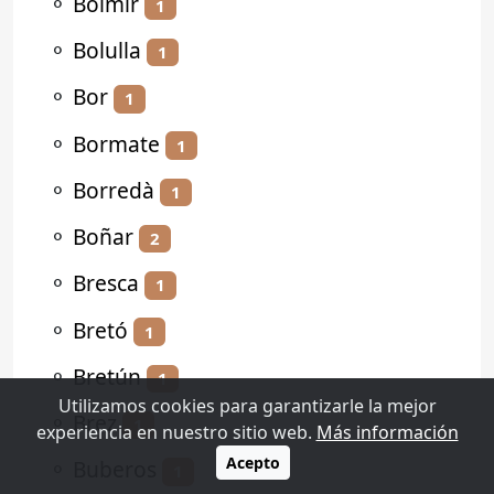
⚬
Bolmir
1
⚬
Bolulla
1
⚬
Bor
1
⚬
Bormate
1
⚬
Borredà
1
⚬
Boñar
2
⚬
Bresca
1
⚬
Bretó
1
⚬
Bretún
1
Utilizamos cookies para garantizarle la mejor
⚬
Brez
1
experiencia en nuestro sitio web.
Más información
Acepto
⚬
Buberos
1