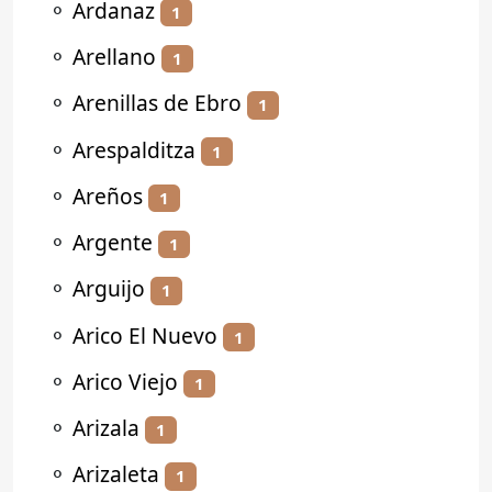
⚬
Ardanaz
1
⚬
Arellano
1
⚬
Arenillas de Ebro
1
⚬
Arespalditza
1
⚬
Areños
1
⚬
Argente
1
⚬
Arguijo
1
⚬
Arico El Nuevo
1
⚬
Arico Viejo
1
⚬
Arizala
1
⚬
Arizaleta
1