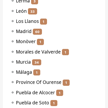
⚬
Lerma
3
⚬
León
33
⚬
Los Llanos
1
⚬
Madrid
60
⚬
Monòver
1
⚬
Morales de Valverde
1
⚬
Murcia
34
⚬
Málaga
1
⚬
Province Of Ourense
1
⚬
Puebla de Alcocer
1
⚬
Puebla de Soto
1