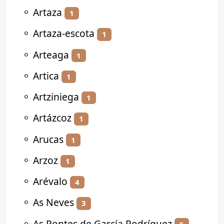
⚬
Artaza
1
⚬
Artaza-escota
1
⚬
Arteaga
1
⚬
Artica
1
⚬
Artziniega
1
⚬
Artázcoz
1
⚬
Arucas
1
⚬
Arzoz
1
⚬
Arévalo
4
⚬
As Neves
3
⚬
As Pontes de García Rodríguez