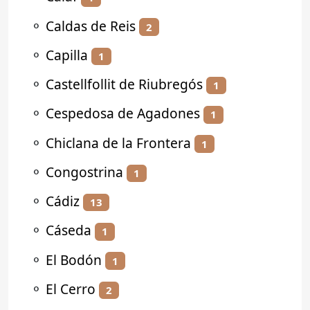
⚬
Caldas de Reis
2
⚬
Capilla
1
⚬
Castellfollit de Riubregós
1
⚬
Cespedosa de Agadones
1
⚬
Chiclana de la Frontera
1
⚬
Congostrina
1
⚬
Cádiz
13
⚬
Cáseda
1
⚬
El Bodón
1
⚬
El Cerro
2