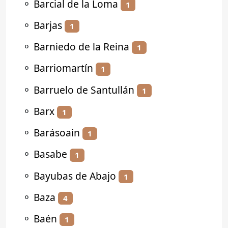
⚬
Barcial de la Loma
1
⚬
Barjas
1
⚬
Barniedo de la Reina
1
⚬
Barriomartín
1
⚬
Barruelo de Santullán
1
⚬
Barx
1
⚬
Barásoain
1
⚬
Basabe
1
⚬
Bayubas de Abajo
1
⚬
Baza
4
⚬
Baén
1