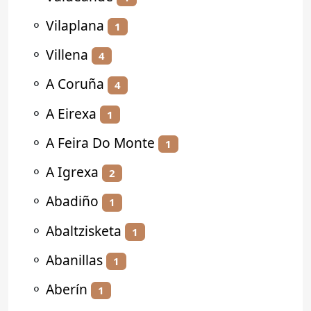
⚬
Vilaplana
1
⚬
Villena
4
⚬
A Coruña
4
⚬
A Eirexa
1
⚬
A Feira Do Monte
1
⚬
A Igrexa
2
⚬
Abadiño
1
⚬
Abaltzisketa
1
⚬
Abanillas
1
⚬
Aberín
1