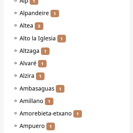
⚬
Alp
1
⚬
Alpandeire
1
⚬
Altea
3
⚬
Alto la Iglesia
1
⚬
Altzaga
1
⚬
Alvaré
1
⚬
Alzira
1
⚬
Ambasaguas
1
⚬
Amillano
1
⚬
Amorebieta-etxano
1
⚬
Ampuero
1