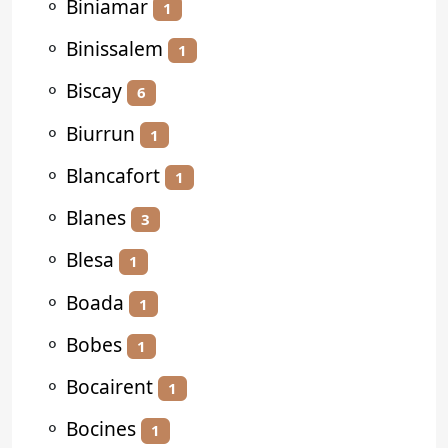
⚬
Biniamar
1
⚬
Binissalem
1
⚬
Biscay
6
⚬
Biurrun
1
⚬
Blancafort
1
⚬
Blanes
3
⚬
Blesa
1
⚬
Boada
1
⚬
Bobes
1
⚬
Bocairent
1
⚬
Bocines
1