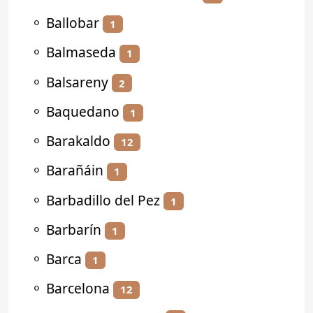
⚬
Ballobar
1
⚬
Balmaseda
1
⚬
Balsareny
2
⚬
Baquedano
1
⚬
Barakaldo
12
⚬
Barañáin
1
⚬
Barbadillo del Pez
1
⚬
Barbarín
1
⚬
Barca
1
⚬
Barcelona
12