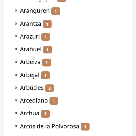
⚬
Aranguren
1
⚬
Arantza
1
⚬
Arazuri
1
⚬
Arañuel
1
⚬
Arbeiza
1
⚬
Arbejal
1
⚬
Arbúcies
3
⚬
Arcediano
1
⚬
Archua
1
⚬
Arcos de la Polvorosa
1