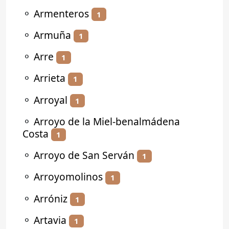
⚬
Armenteros
1
⚬
Armuña
1
⚬
Arre
1
⚬
Arrieta
1
⚬
Arroyal
1
⚬
Arroyo de la Miel-benalmádena
Costa
1
⚬
Arroyo de San Serván
1
⚬
Arroyomolinos
1
⚬
Arróniz
1
⚬
Artavia
1