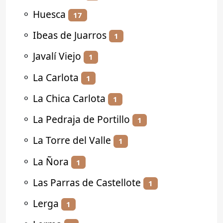
⚬
Huesca
17
⚬
Ibeas de Juarros
1
⚬
Javalí Viejo
1
⚬
La Carlota
1
⚬
La Chica Carlota
1
⚬
La Pedraja de Portillo
1
⚬
La Torre del Valle
1
⚬
La Ñora
1
⚬
Las Parras de Castellote
1
⚬
Lerga
1