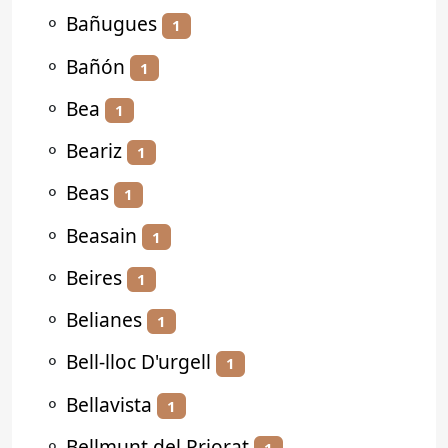
⚬
Bañugues
1
⚬
Bañón
1
⚬
Bea
1
⚬
Beariz
1
⚬
Beas
1
⚬
Beasain
1
⚬
Beires
1
⚬
Belianes
1
⚬
Bell-lloc D'urgell
1
⚬
Bellavista
1
⚬
Bellmunt del Priorat
1