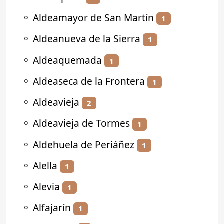
⚬
Aldeamayor de San Martín
1
⚬
Aldeanueva de la Sierra
1
⚬
Aldeaquemada
1
⚬
Aldeaseca de la Frontera
1
⚬
Aldeavieja
2
⚬
Aldeavieja de Tormes
1
⚬
Aldehuela de Periáñez
1
⚬
Alella
1
⚬
Alevia
1
⚬
Alfajarín
1