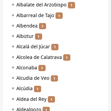
⚬
Albalate del Arzobispo
1
⚬
Albarreal de Tajo
1
⚬
Albendea
1
⚬
Albiztur
1
⚬
Alcalá del Júcar
1
⚬
Alcolea de Calatrava
1
⚬
Alconaba
1
⚬
Alcudia de Veo
1
⚬
Alcúdia
1
⚬
Aldea del Rey
1
⚬
Aldealpozo
1