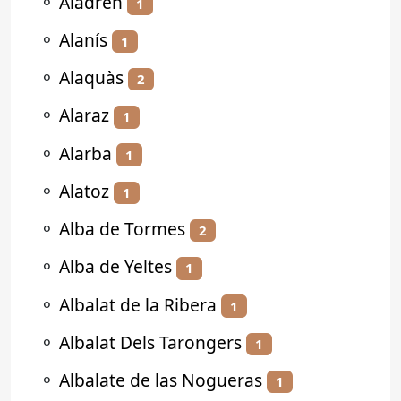
⚬
Aladrén
1
⚬
Alanís
1
⚬
Alaquàs
2
⚬
Alaraz
1
⚬
Alarba
1
⚬
Alatoz
1
⚬
Alba de Tormes
2
⚬
Alba de Yeltes
1
⚬
Albalat de la Ribera
1
⚬
Albalat Dels Tarongers
1
⚬
Albalate de las Nogueras
1