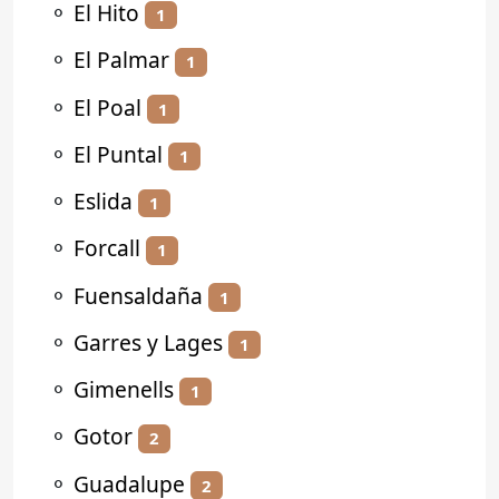
⚬
El Hito
1
⚬
El Palmar
1
⚬
El Poal
1
⚬
El Puntal
1
⚬
Eslida
1
⚬
Forcall
1
⚬
Fuensaldaña
1
⚬
Garres y Lages
1
⚬
Gimenells
1
⚬
Gotor
2
⚬
Guadalupe
2