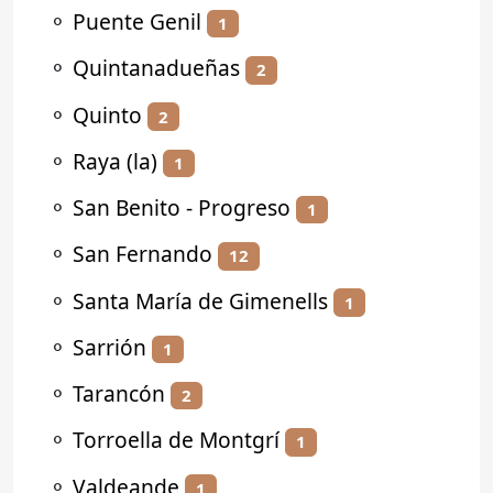
⚬
Puente Genil
1
⚬
Quintanadueñas
2
⚬
Quinto
2
⚬
Raya (la)
1
⚬
San Benito - Progreso
1
⚬
San Fernando
12
⚬
Santa María de Gimenells
1
⚬
Sarrión
1
⚬
Tarancón
2
⚬
Torroella de Montgrí
1
⚬
Valdeande
1