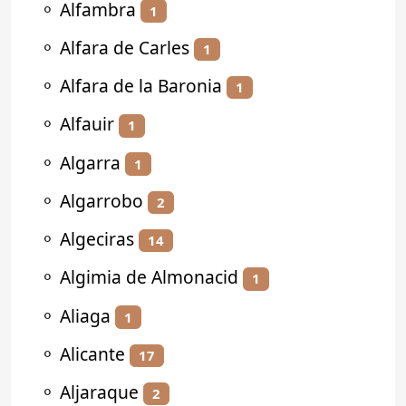
⚬
Alfambra
1
⚬
Alfara de Carles
1
⚬
Alfara de la Baronia
1
⚬
Alfauir
1
⚬
Algarra
1
⚬
Algarrobo
2
⚬
Algeciras
14
⚬
Algimia de Almonacid
1
⚬
Aliaga
1
⚬
Alicante
17
⚬
Aljaraque
2