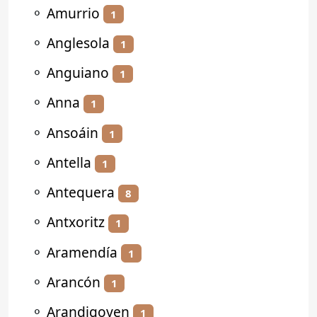
⚬
Amurrio
1
⚬
Anglesola
1
⚬
Anguiano
1
⚬
Anna
1
⚬
Ansoáin
1
⚬
Antella
1
⚬
Antequera
8
⚬
Antxoritz
1
⚬
Aramendía
1
⚬
Arancón
1
⚬
Arandigoyen
1