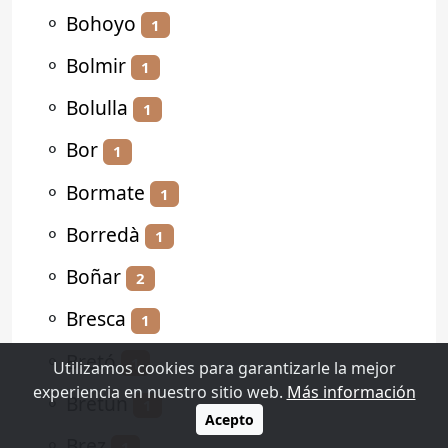
⚬
Bohoyo
1
⚬
Bolmir
1
⚬
Bolulla
1
⚬
Bor
1
⚬
Bormate
1
⚬
Borredà
1
⚬
Boñar
2
⚬
Bresca
1
⚬
Bretó
1
Utilizamos cookies para garantizarle la mejor
experiencia en nuestro sitio web.
Más información
⚬
Bretún
1
Acepto
⚬
Brez
1