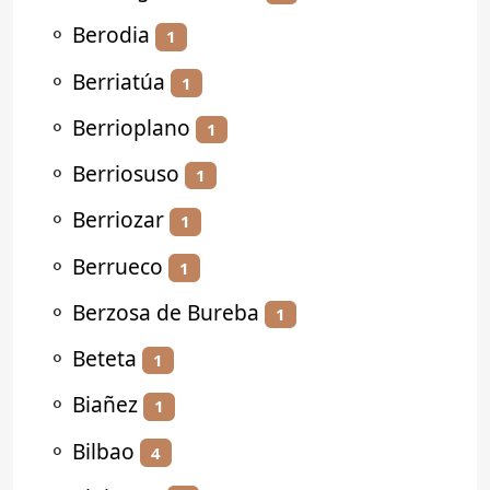
⚬
Berodia
1
⚬
Berriatúa
1
⚬
Berrioplano
1
⚬
Berriosuso
1
⚬
Berriozar
1
⚬
Berrueco
1
⚬
Berzosa de Bureba
1
⚬
Beteta
1
⚬
Biañez
1
⚬
Bilbao
4