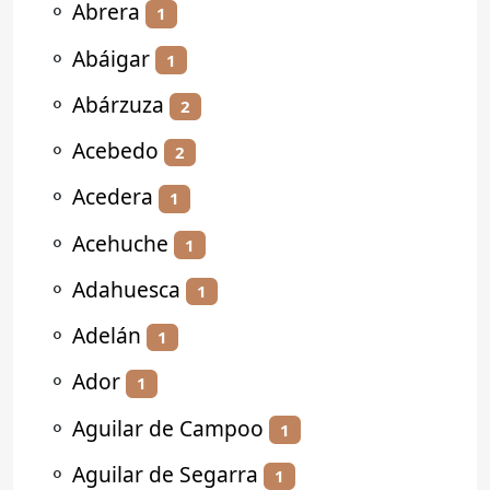
⚬
Abrera
1
⚬
Abáigar
1
⚬
Abárzuza
2
⚬
Acebedo
2
⚬
Acedera
1
⚬
Acehuche
1
⚬
Adahuesca
1
⚬
Adelán
1
⚬
Ador
1
⚬
Aguilar de Campoo
1
⚬
Aguilar de Segarra
1