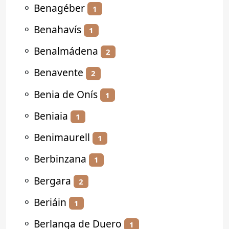
⚬
Benagéber
1
⚬
Benahavís
1
⚬
Benalmádena
2
⚬
Benavente
2
⚬
Benia de Onís
1
⚬
Beniaia
1
⚬
Benimaurell
1
⚬
Berbinzana
1
⚬
Bergara
2
⚬
Beriáin
1
⚬
Berlanga de Duero
1