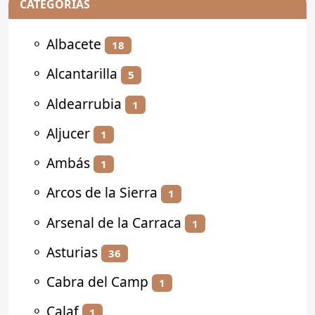
CATEGORÍAS
⚬
Albacete
18
⚬
Alcantarilla
5
⚬
Aldearrubia
1
⚬
Aljucer
1
⚬
Ambás
1
⚬
Arcos de la Sierra
1
⚬
Arsenal de la Carraca
1
⚬
Asturias
36
⚬
Cabra del Camp
1
⚬
Calaf
1