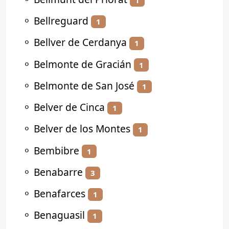
⚬
Bellreguard
1
⚬
Bellver de Cerdanya
1
⚬
Belmonte de Gracián
1
⚬
Belmonte de San José
1
⚬
Belver de Cinca
1
⚬
Belver de los Montes
1
⚬
Bembibre
1
⚬
Benabarre
3
⚬
Benafarces
1
⚬
Benaguasil
1