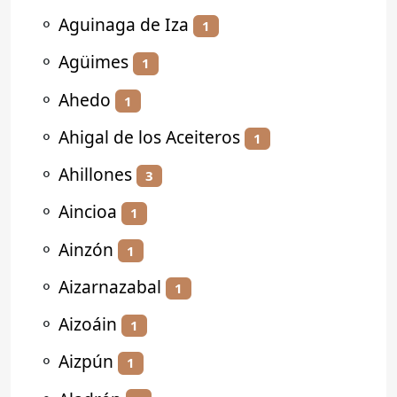
⚬
Aguinaga de Iza
1
⚬
Agüimes
1
⚬
Ahedo
1
⚬
Ahigal de los Aceiteros
1
⚬
Ahillones
3
⚬
Aincioa
1
⚬
Ainzón
1
⚬
Aizarnazabal
1
⚬
Aizoáin
1
⚬
Aizpún
1