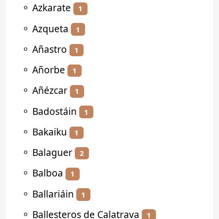
⚬
Azkarate
1
⚬
Azqueta
1
⚬
Añastro
1
⚬
Añorbe
1
⚬
Añézcar
1
⚬
Badostáin
1
⚬
Bakaiku
1
⚬
Balaguer
2
⚬
Balboa
1
⚬
Ballariáin
1
⚬
Ballesteros de Calatrava
1