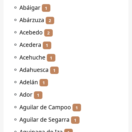
⚬
Abáigar
1
⚬
Abárzuza
2
⚬
Acebedo
2
⚬
Acedera
1
⚬
Acehuche
1
⚬
Adahuesca
1
⚬
Adelán
1
⚬
Ador
1
⚬
Aguilar de Campoo
1
⚬
Aguilar de Segarra
1
⚬
Aguinaga de Iza