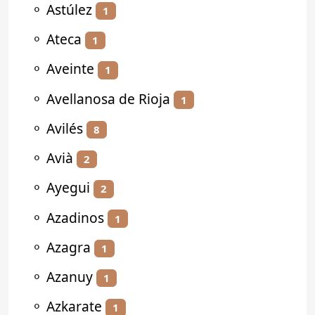
⚬
Astúlez
1
⚬
Ateca
1
⚬
Aveinte
1
⚬
Avellanosa de Rioja
1
⚬
Avilés
8
⚬
Avià
2
⚬
Ayegui
2
⚬
Azadinos
1
⚬
Azagra
1
⚬
Azanuy
1
⚬
Azkarate
1