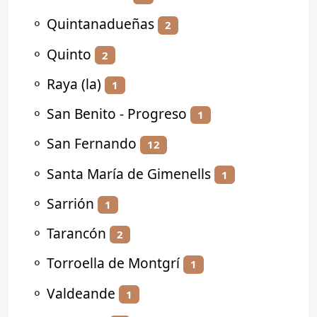
⚬
Quintanadueñas
2
⚬
Quinto
2
⚬
Raya (la)
1
⚬
San Benito - Progreso
1
⚬
San Fernando
12
⚬
Santa María de Gimenells
1
⚬
Sarrión
1
⚬
Tarancón
2
⚬
Torroella de Montgrí
1
⚬
Valdeande
1