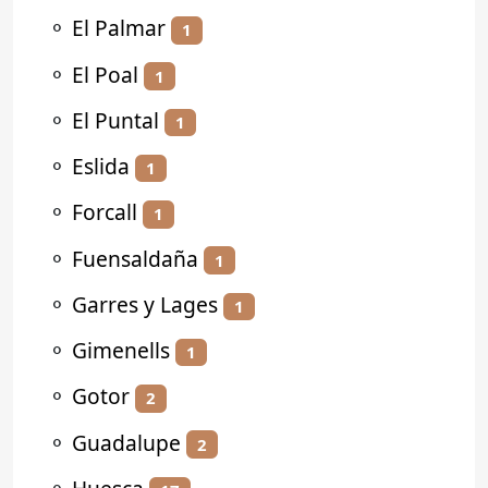
⚬
El Palmar
1
⚬
El Poal
1
⚬
El Puntal
1
⚬
Eslida
1
⚬
Forcall
1
⚬
Fuensaldaña
1
⚬
Garres y Lages
1
⚬
Gimenells
1
⚬
Gotor
2
⚬
Guadalupe
2