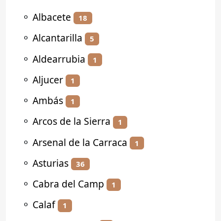
⚬
Albacete
18
⚬
Alcantarilla
5
⚬
Aldearrubia
1
⚬
Aljucer
1
⚬
Ambás
1
⚬
Arcos de la Sierra
1
⚬
Arsenal de la Carraca
1
⚬
Asturias
36
⚬
Cabra del Camp
1
⚬
Calaf
1