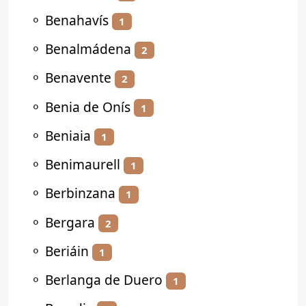
⚬
Benahavís
1
⚬
Benalmádena
2
⚬
Benavente
2
⚬
Benia de Onís
1
⚬
Beniaia
1
⚬
Benimaurell
1
⚬
Berbinzana
1
⚬
Bergara
2
⚬
Beriáin
1
⚬
Berlanga de Duero
1