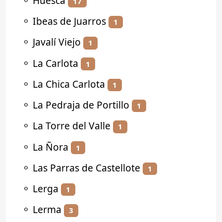
⚬
Huesca
17
⚬
Ibeas de Juarros
1
⚬
Javalí Viejo
1
⚬
La Carlota
1
⚬
La Chica Carlota
1
⚬
La Pedraja de Portillo
1
⚬
La Torre del Valle
1
⚬
La Ñora
1
⚬
Las Parras de Castellote
1
⚬
Lerga
1
⚬
Lerma
3