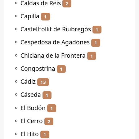
⚬
Caldas de Reis
2
⚬
Capilla
1
⚬
Castellfollit de Riubregós
1
⚬
Cespedosa de Agadones
1
⚬
Chiclana de la Frontera
1
⚬
Congostrina
1
⚬
Cádiz
13
⚬
Cáseda
1
⚬
El Bodón
1
⚬
El Cerro
2
⚬
El Hito
1