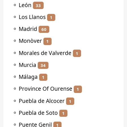
⚬
León
33
⚬
Los Llanos
1
⚬
Madrid
60
⚬
Monòver
1
⚬
Morales de Valverde
1
⚬
Murcia
34
⚬
Málaga
1
⚬
Province Of Ourense
1
⚬
Puebla de Alcocer
1
⚬
Puebla de Soto
1
⚬
Puente Genil
1