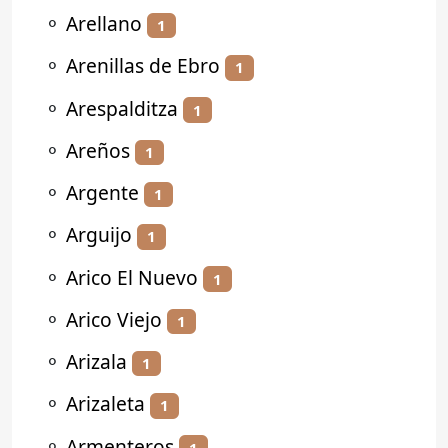
⚬
Arellano
1
⚬
Arenillas de Ebro
1
⚬
Arespalditza
1
⚬
Areños
1
⚬
Argente
1
⚬
Arguijo
1
⚬
Arico El Nuevo
1
⚬
Arico Viejo
1
⚬
Arizala
1
⚬
Arizaleta
1
⚬
Armenteros
1