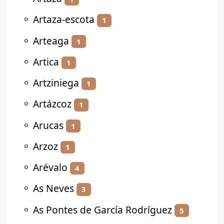
⚬
Artaza-escota
1
⚬
Arteaga
1
⚬
Artica
1
⚬
Artziniega
1
⚬
Artázcoz
1
⚬
Arucas
1
⚬
Arzoz
1
⚬
Arévalo
4
⚬
As Neves
3
⚬
As Pontes de García Rodríguez
5