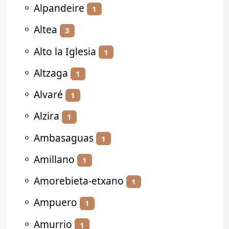
⚬
Alpandeire
1
⚬
Altea
3
⚬
Alto la Iglesia
1
⚬
Altzaga
1
⚬
Alvaré
1
⚬
Alzira
1
⚬
Ambasaguas
1
⚬
Amillano
1
⚬
Amorebieta-etxano
1
⚬
Ampuero
1
⚬
Amurrio
1