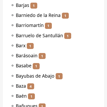
⚬
Barjas
1
⚬
Barniedo de la Reina
1
⚬
Barriomartín
1
⚬
Barruelo de Santullán
1
⚬
Barx
1
⚬
Barásoain
1
⚬
Basabe
1
⚬
Bayubas de Abajo
1
⚬
Baza
4
⚬
Baén
1
⚬
Bañugues
1