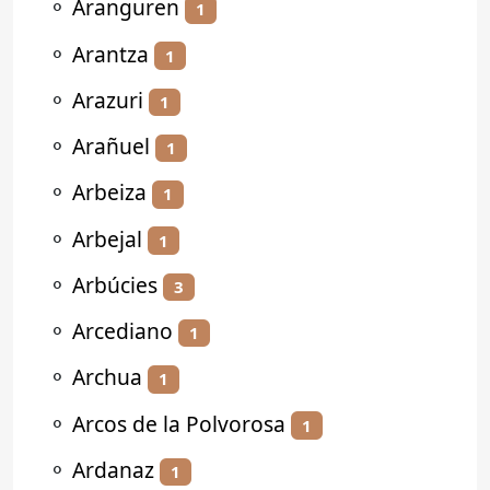
⚬
Aranguren
1
⚬
Arantza
1
⚬
Arazuri
1
⚬
Arañuel
1
⚬
Arbeiza
1
⚬
Arbejal
1
⚬
Arbúcies
3
⚬
Arcediano
1
⚬
Archua
1
⚬
Arcos de la Polvorosa
1
⚬
Ardanaz
1