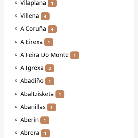
⚬
Vilaplana
1
⚬
Villena
4
⚬
A Coruña
4
⚬
A Eirexa
1
⚬
A Feira Do Monte
1
⚬
A Igrexa
2
⚬
Abadiño
1
⚬
Abaltzisketa
1
⚬
Abanillas
1
⚬
Aberín
1
⚬
Abrera
1