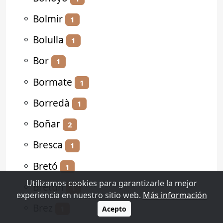
⚬
Bolmir
1
⚬
Bolulla
1
⚬
Bor
1
⚬
Bormate
1
⚬
Borredà
1
⚬
Boñar
2
⚬
Bresca
1
⚬
Bretó
1
Utilizamos cookies para garantizarle la mejor
⚬
Bretún
1
experiencia en nuestro sitio web.
Más información
⚬
Brez
1
Acepto