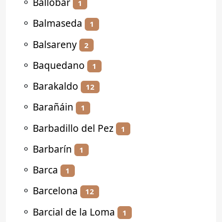
⚬
Ballobar
1
⚬
Balmaseda
1
⚬
Balsareny
2
⚬
Baquedano
1
⚬
Barakaldo
12
⚬
Barañáin
1
⚬
Barbadillo del Pez
1
⚬
Barbarín
1
⚬
Barca
1
⚬
Barcelona
12
⚬
Barcial de la Loma
1