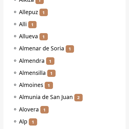
1
⚬
Allepuz
1
⚬
Alli
1
⚬
Allueva
1
⚬
Almenar de Soria
1
⚬
Almendra
1
⚬
Almensilla
1
⚬
Almoines
1
⚬
Almunia de San Juan
2
⚬
Alovera
1
⚬
Alp
1