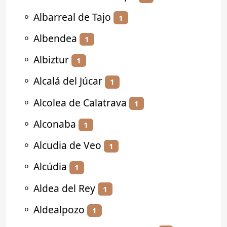
⚬
Albarreal de Tajo
1
⚬
Albendea
1
⚬
Albiztur
1
⚬
Alcalá del Júcar
1
⚬
Alcolea de Calatrava
1
⚬
Alconaba
1
⚬
Alcudia de Veo
1
⚬
Alcúdia
1
⚬
Aldea del Rey
1
⚬
Aldealpozo
1