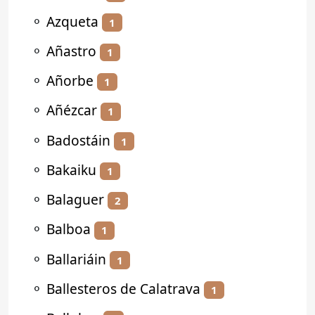
⚬
Azqueta
1
⚬
Añastro
1
⚬
Añorbe
1
⚬
Añézcar
1
⚬
Badostáin
1
⚬
Bakaiku
1
⚬
Balaguer
2
⚬
Balboa
1
⚬
Ballariáin
1
⚬
Ballesteros de Calatrava
1