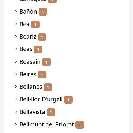
⚬
Bañón
1
⚬
Bea
1
⚬
Beariz
1
⚬
Beas
1
⚬
Beasain
1
⚬
Beires
1
⚬
Belianes
1
⚬
Bell-lloc D'urgell
1
⚬
Bellavista
1
⚬
Bellmunt del Priorat
1