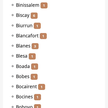
⚬
Binissalem
1
⚬
Biscay
6
⚬
Biurrun
1
⚬
Blancafort
1
⚬
Blanes
3
⚬
Blesa
1
⚬
Boada
1
⚬
Bobes
1
⚬
Bocairent
1
⚬
Bocines
1
⚬
Bohoyo
1