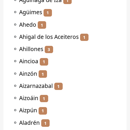
1
⚬
Agüimes
1
⚬
Ahedo
1
⚬
Ahigal de los Aceiteros
1
⚬
Ahillones
3
⚬
Aincioa
1
⚬
Ainzón
1
⚬
Aizarnazabal
1
⚬
Aizoáin
1
⚬
Aizpún
1
⚬
Aladrén
1