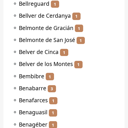
⚬
Bellreguard
1
⚬
Bellver de Cerdanya
1
⚬
Belmonte de Gracián
1
⚬
Belmonte de San José
1
⚬
Belver de Cinca
1
⚬
Belver de los Montes
1
⚬
Bembibre
1
⚬
Benabarre
3
⚬
Benafarces
1
⚬
Benaguasil
1
⚬
Benagéber
1