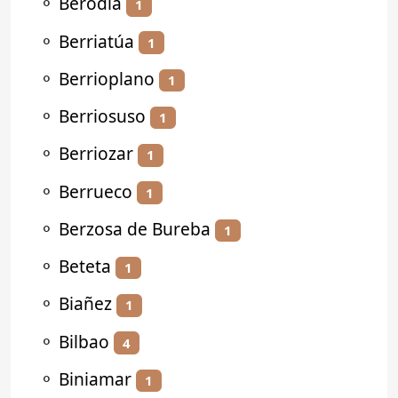
⚬
Berodia
1
⚬
Berriatúa
1
⚬
Berrioplano
1
⚬
Berriosuso
1
⚬
Berriozar
1
⚬
Berrueco
1
⚬
Berzosa de Bureba
1
⚬
Beteta
1
⚬
Biañez
1
⚬
Bilbao
4
⚬
Biniamar
1