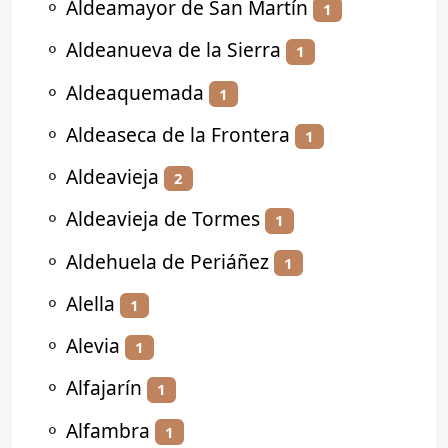
⚬
Aldeamayor de San Martín
1
⚬
Aldeanueva de la Sierra
1
⚬
Aldeaquemada
1
⚬
Aldeaseca de la Frontera
1
⚬
Aldeavieja
2
⚬
Aldeavieja de Tormes
1
⚬
Aldehuela de Periáñez
1
⚬
Alella
1
⚬
Alevia
1
⚬
Alfajarín
1
⚬
Alfambra
1