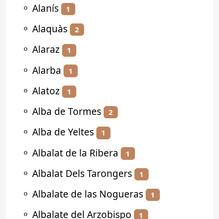
⚬
Alanís
1
⚬
Alaquàs
2
⚬
Alaraz
1
⚬
Alarba
1
⚬
Alatoz
1
⚬
Alba de Tormes
2
⚬
Alba de Yeltes
1
⚬
Albalat de la Ribera
1
⚬
Albalat Dels Tarongers
1
⚬
Albalate de las Nogueras
1
⚬
Albalate del Arzobispo
1