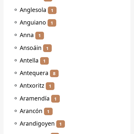
⚬
Anglesola
1
⚬
Anguiano
1
⚬
Anna
1
⚬
Ansoáin
1
⚬
Antella
1
⚬
Antequera
8
⚬
Antxoritz
1
⚬
Aramendía
1
⚬
Arancón
1
⚬
Arandigoyen
1