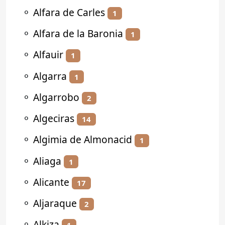
⚬
Alfara de Carles
1
⚬
Alfara de la Baronia
1
⚬
Alfauir
1
⚬
Algarra
1
⚬
Algarrobo
2
⚬
Algeciras
14
⚬
Algimia de Almonacid
1
⚬
Aliaga
1
⚬
Alicante
17
⚬
Aljaraque
2
⚬
Alkiza