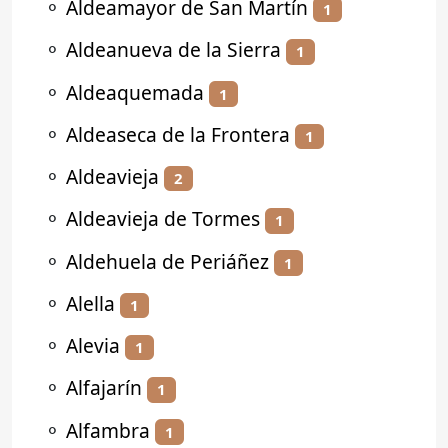
⚬
Aldeamayor de San Martín
1
⚬
Aldeanueva de la Sierra
1
⚬
Aldeaquemada
1
⚬
Aldeaseca de la Frontera
1
⚬
Aldeavieja
2
⚬
Aldeavieja de Tormes
1
⚬
Aldehuela de Periáñez
1
⚬
Alella
1
⚬
Alevia
1
⚬
Alfajarín
1
⚬
Alfambra
1