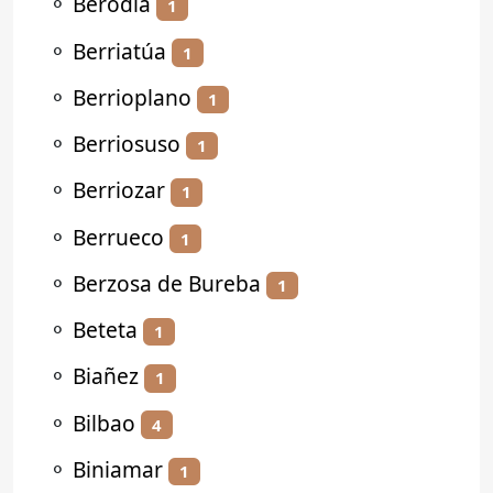
⚬
Berodia
1
⚬
Berriatúa
1
⚬
Berrioplano
1
⚬
Berriosuso
1
⚬
Berriozar
1
⚬
Berrueco
1
⚬
Berzosa de Bureba
1
⚬
Beteta
1
⚬
Biañez
1
⚬
Bilbao
4
⚬
Biniamar
1