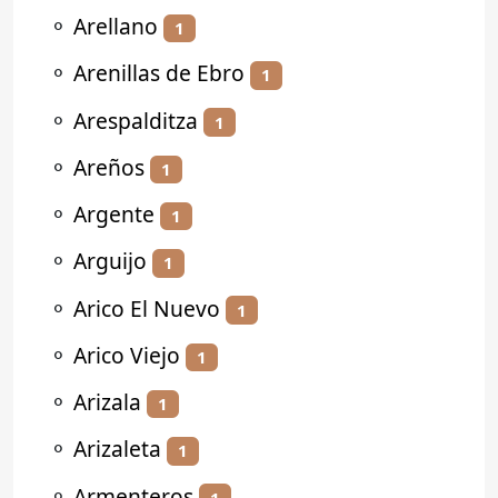
⚬
Arellano
1
⚬
Arenillas de Ebro
1
⚬
Arespalditza
1
⚬
Areños
1
⚬
Argente
1
⚬
Arguijo
1
⚬
Arico El Nuevo
1
⚬
Arico Viejo
1
⚬
Arizala
1
⚬
Arizaleta
1
⚬
Armenteros
1