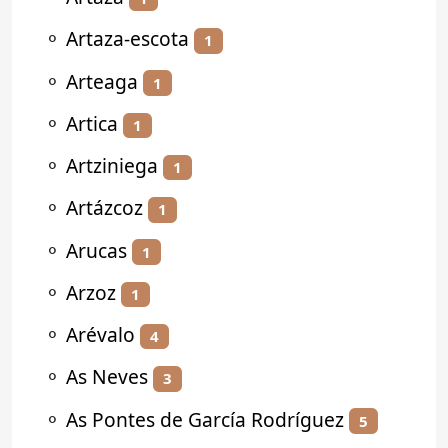
⚬
Artaza-escota
1
⚬
Arteaga
1
⚬
Artica
1
⚬
Artziniega
1
⚬
Artázcoz
1
⚬
Arucas
1
⚬
Arzoz
1
⚬
Arévalo
4
⚬
As Neves
3
⚬
As Pontes de García Rodríguez
5