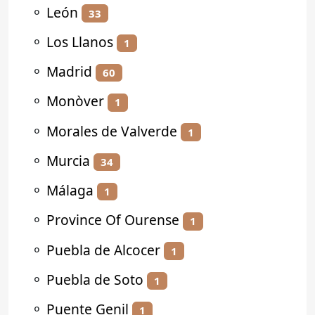
⚬
León
33
⚬
Los Llanos
1
⚬
Madrid
60
⚬
Monòver
1
⚬
Morales de Valverde
1
⚬
Murcia
34
⚬
Málaga
1
⚬
Province Of Ourense
1
⚬
Puebla de Alcocer
1
⚬
Puebla de Soto
1
⚬
Puente Genil
1