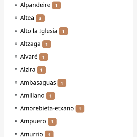
⚬
Alpandeire
1
⚬
Altea
3
⚬
Alto la Iglesia
1
⚬
Altzaga
1
⚬
Alvaré
1
⚬
Alzira
1
⚬
Ambasaguas
1
⚬
Amillano
1
⚬
Amorebieta-etxano
1
⚬
Ampuero
1
⚬
Amurrio
1