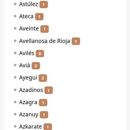
⚬
Astúlez
1
⚬
Ateca
1
⚬
Aveinte
1
⚬
Avellanosa de Rioja
1
⚬
Avilés
8
⚬
Avià
2
⚬
Ayegui
2
⚬
Azadinos
1
⚬
Azagra
1
⚬
Azanuy
1
⚬
Azkarate
1