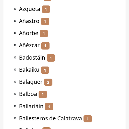
⚬
Azqueta
1
⚬
Añastro
1
⚬
Añorbe
1
⚬
Añézcar
1
⚬
Badostáin
1
⚬
Bakaiku
1
⚬
Balaguer
2
⚬
Balboa
1
⚬
Ballariáin
1
⚬
Ballesteros de Calatrava
1