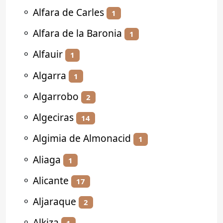
⚬
Alfara de Carles
1
⚬
Alfara de la Baronia
1
⚬
Alfauir
1
⚬
Algarra
1
⚬
Algarrobo
2
⚬
Algeciras
14
⚬
Algimia de Almonacid
1
⚬
Aliaga
1
⚬
Alicante
17
⚬
Aljaraque
2
⚬
Alkiza