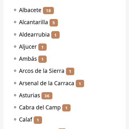
⚬
Albacete
18
⚬
Alcantarilla
5
⚬
Aldearrubia
1
⚬
Aljucer
1
⚬
Ambás
1
⚬
Arcos de la Sierra
1
⚬
Arsenal de la Carraca
1
⚬
Asturias
36
⚬
Cabra del Camp
1
⚬
Calaf
1