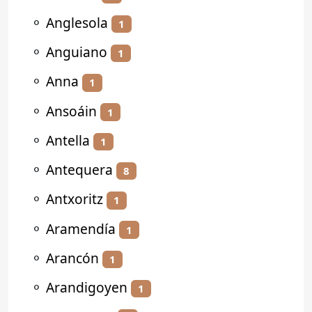
⚬
Anglesola
1
⚬
Anguiano
1
⚬
Anna
1
⚬
Ansoáin
1
⚬
Antella
1
⚬
Antequera
8
⚬
Antxoritz
1
⚬
Aramendía
1
⚬
Arancón
1
⚬
Arandigoyen
1