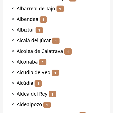
⚬
Albarreal de Tajo
1
⚬
Albendea
1
⚬
Albiztur
1
⚬
Alcalá del Júcar
1
⚬
Alcolea de Calatrava
1
⚬
Alconaba
1
⚬
Alcudia de Veo
1
⚬
Alcúdia
1
⚬
Aldea del Rey
1
⚬
Aldealpozo
1