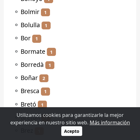
⚬
Bolmir
1
⚬
Bolulla
1
⚬
Bor
1
⚬
Bormate
1
⚬
Borredà
1
⚬
Boñar
2
⚬
Bresca
1
⚬
Bretó
1
Utilizamos cookies para garantizarle la mejor
⚬
Bretún
1
experiencia en nuestro sitio web.
Más información
⚬
Brez
1
Acepto