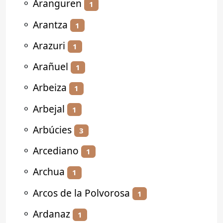
⚬
Aranguren
1
⚬
Arantza
1
⚬
Arazuri
1
⚬
Arañuel
1
⚬
Arbeiza
1
⚬
Arbejal
1
⚬
Arbúcies
3
⚬
Arcediano
1
⚬
Archua
1
⚬
Arcos de la Polvorosa
1
⚬
Ardanaz
1