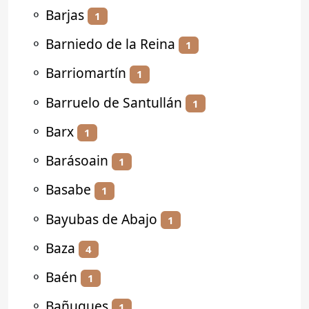
⚬
Barjas
1
⚬
Barniedo de la Reina
1
⚬
Barriomartín
1
⚬
Barruelo de Santullán
1
⚬
Barx
1
⚬
Barásoain
1
⚬
Basabe
1
⚬
Bayubas de Abajo
1
⚬
Baza
4
⚬
Baén
1
⚬
Bañugues
1