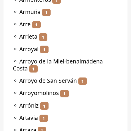
⚬
Armuña
1
⚬
Arre
1
⚬
Arrieta
1
⚬
Arroyal
1
⚬
Arroyo de la Miel-benalmádena
Costa
1
⚬
Arroyo de San Serván
1
⚬
Arroyomolinos
1
⚬
Arróniz
1
⚬
Artavia
1
⚬
Artaza
1