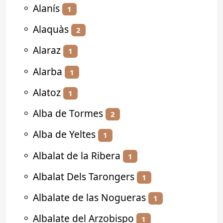
⚬
Alanís
1
⚬
Alaquàs
2
⚬
Alaraz
1
⚬
Alarba
1
⚬
Alatoz
1
⚬
Alba de Tormes
2
⚬
Alba de Yeltes
1
⚬
Albalat de la Ribera
1
⚬
Albalat Dels Tarongers
1
⚬
Albalate de las Nogueras
1
⚬
Albalate del Arzobispo
1