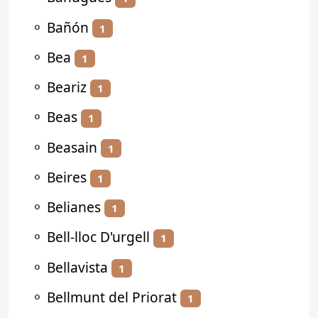
⚬
Bañón
1
⚬
Bea
1
⚬
Beariz
1
⚬
Beas
1
⚬
Beasain
1
⚬
Beires
1
⚬
Belianes
1
⚬
Bell-lloc D'urgell
1
⚬
Bellavista
1
⚬
Bellmunt del Priorat
1