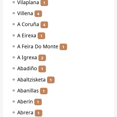
⚬
Vilaplana
1
⚬
Villena
4
⚬
A Coruña
4
⚬
A Eirexa
1
⚬
A Feira Do Monte
1
⚬
A Igrexa
2
⚬
Abadiño
1
⚬
Abaltzisketa
1
⚬
Abanillas
1
⚬
Aberín
1
⚬
Abrera
1