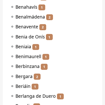
⚬
Benahavís
1
⚬
Benalmádena
2
⚬
Benavente
2
⚬
Benia de Onís
1
⚬
Beniaia
1
⚬
Benimaurell
1
⚬
Berbinzana
1
⚬
Bergara
2
⚬
Beriáin
1
⚬
Berlanga de Duero
1