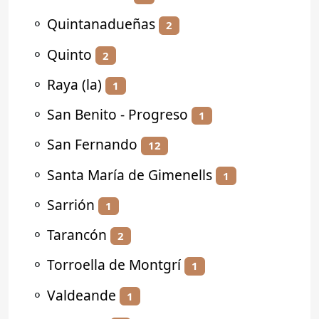
⚬
Quintanadueñas
2
⚬
Quinto
2
⚬
Raya (la)
1
⚬
San Benito - Progreso
1
⚬
San Fernando
12
⚬
Santa María de Gimenells
1
⚬
Sarrión
1
⚬
Tarancón
2
⚬
Torroella de Montgrí
1
⚬
Valdeande
1