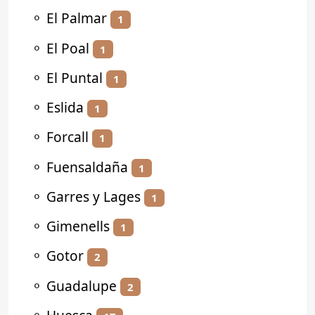
⚬
El Palmar
1
⚬
El Poal
1
⚬
El Puntal
1
⚬
Eslida
1
⚬
Forcall
1
⚬
Fuensaldaña
1
⚬
Garres y Lages
1
⚬
Gimenells
1
⚬
Gotor
2
⚬
Guadalupe
2