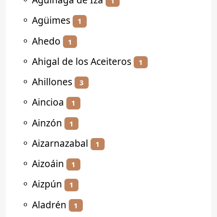
1
⚬
Agüimes
1
⚬
Ahedo
1
⚬
Ahigal de los Aceiteros
1
⚬
Ahillones
3
⚬
Aincioa
1
⚬
Ainzón
1
⚬
Aizarnazabal
1
⚬
Aizoáin
1
⚬
Aizpún
1
⚬
Aladrén
1