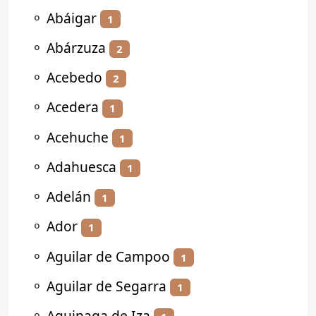
⚬
Abáigar
1
⚬
Abárzuza
2
⚬
Acebedo
2
⚬
Acedera
1
⚬
Acehuche
1
⚬
Adahuesca
1
⚬
Adelán
1
⚬
Ador
1
⚬
Aguilar de Campoo
1
⚬
Aguilar de Segarra
1
⚬
Aguinaga de Iza