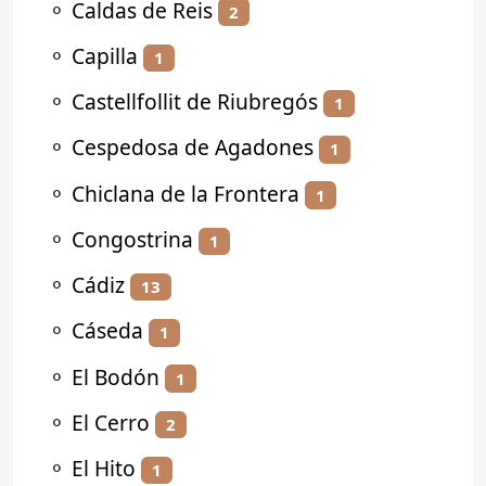
⚬
Caldas de Reis
2
⚬
Capilla
1
⚬
Castellfollit de Riubregós
1
⚬
Cespedosa de Agadones
1
⚬
Chiclana de la Frontera
1
⚬
Congostrina
1
⚬
Cádiz
13
⚬
Cáseda
1
⚬
El Bodón
1
⚬
El Cerro
2
⚬
El Hito
1