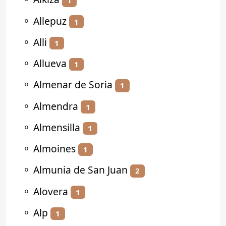
1
⚬
Allepuz
1
⚬
Alli
1
⚬
Allueva
1
⚬
Almenar de Soria
1
⚬
Almendra
1
⚬
Almensilla
1
⚬
Almoines
1
⚬
Almunia de San Juan
2
⚬
Alovera
1
⚬
Alp
1