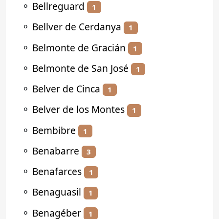
⚬
Bellreguard
1
⚬
Bellver de Cerdanya
1
⚬
Belmonte de Gracián
1
⚬
Belmonte de San José
1
⚬
Belver de Cinca
1
⚬
Belver de los Montes
1
⚬
Bembibre
1
⚬
Benabarre
3
⚬
Benafarces
1
⚬
Benaguasil
1
⚬
Benagéber
1