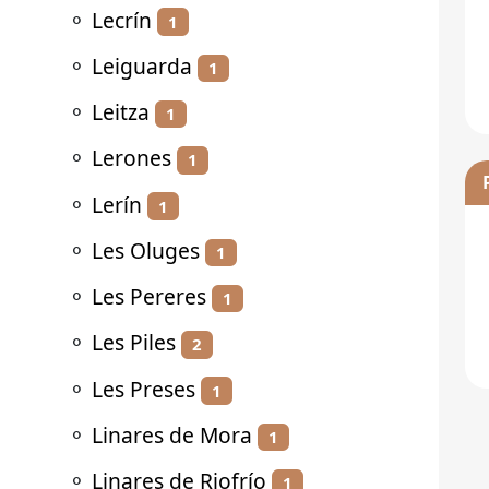
⚬
Lecrín
1
⚬
Leiguarda
1
⚬
Leitza
1
⚬
Lerones
1
⚬
Lerín
1
⚬
Les Oluges
1
⚬
Les Pereres
1
⚬
Les Piles
2
⚬
Les Preses
1
⚬
Linares de Mora
1
⚬
Linares de Riofrío
1