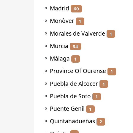
⚬
Madrid
60
⚬
Monòver
1
⚬
Morales de Valverde
1
⚬
Murcia
34
⚬
Málaga
1
⚬
Province Of Ourense
1
⚬
Puebla de Alcocer
1
⚬
Puebla de Soto
1
⚬
Puente Genil
1
⚬
Quintanadueñas
2