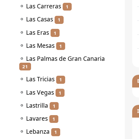
⚬
Las Carreras
1
⚬
Las Casas
1
⚬
Las Eras
1
⚬
Las Mesas
1
⚬
Las Palmas de Gran Canaria
21
⚬
Las Tricias
1
⚬
Las Vegas
1
⚬
Lastrilla
1
⚬
Lavares
1
⚬
Lebanza
1