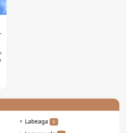
-
n
⚬
Labeaga
1