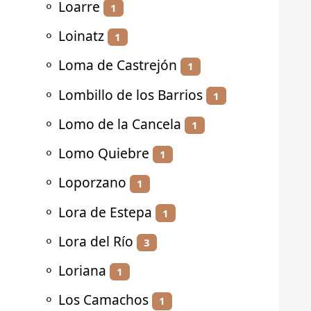
⚬
Loarre
1
⚬
Loinatz
1
⚬
Loma de Castrejón
1
⚬
Lombillo de los Barrios
1
⚬
Lomo de la Cancela
1
⚬
Lomo Quiebre
1
⚬
Loporzano
1
⚬
Lora de Estepa
1
⚬
Lora del Río
3
⚬
Loriana
1
⚬
Los Camachos
1