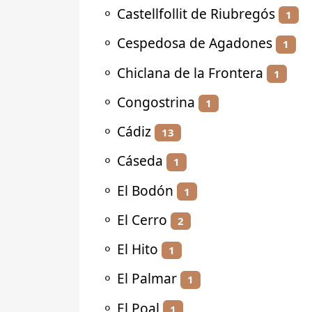
⚬
Castellfollit de Riubregós
1
⚬
Cespedosa de Agadones
1
⚬
Chiclana de la Frontera
1
⚬
Congostrina
1
⚬
Cádiz
13
⚬
Cáseda
1
⚬
El Bodón
1
⚬
El Cerro
2
⚬
El Hito
1
⚬
El Palmar
1
⚬
El Poal
1