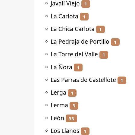
⚬
Javalí Viejo
1
⚬
La Carlota
1
⚬
La Chica Carlota
1
⚬
La Pedraja de Portillo
1
⚬
La Torre del Valle
1
⚬
La Ñora
1
⚬
Las Parras de Castellote
1
⚬
Lerga
1
⚬
Lerma
3
⚬
León
33
⚬
Los Llanos
1