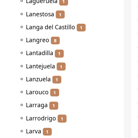
⚬
Lagueruela
1
⚬
Lanestosa
1
⚬
Langa del Castillo
1
⚬
Langreo
8
⚬
Lantadilla
1
⚬
Lantejuela
1
⚬
Lanzuela
1
⚬
Larouco
1
⚬
Larraga
1
⚬
Larrodrigo
1
⚬
Larva
1