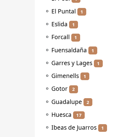
⚬
El Puntal
1
⚬
Eslida
1
⚬
Forcall
1
⚬
Fuensaldaña
1
⚬
Garres y Lages
1
⚬
Gimenells
1
⚬
Gotor
2
⚬
Guadalupe
2
⚬
Huesca
17
⚬
Ibeas de Juarros
1