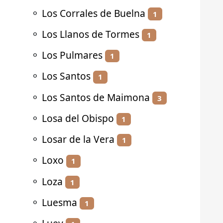
⚬
Los Corrales de Buelna
1
⚬
Los Llanos de Tormes
1
⚬
Los Pulmares
1
⚬
Los Santos
1
⚬
Los Santos de Maimona
3
⚬
Losa del Obispo
1
⚬
Losar de la Vera
1
⚬
Loxo
1
⚬
Loza
1
⚬
Luesma
1