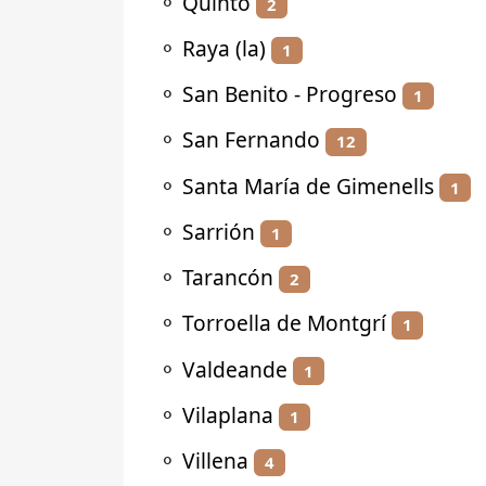
⚬
Quinto
2
⚬
Raya (la)
1
⚬
San Benito - Progreso
1
⚬
San Fernando
12
⚬
Santa María de Gimenells
1
⚬
Sarrión
1
⚬
Tarancón
2
⚬
Torroella de Montgrí
1
⚬
Valdeande
1
⚬
Vilaplana
1
⚬
Villena
4