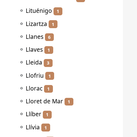
⚬
Lituénigo
1
⚬
Lizartza
1
⚬
Llanes
6
⚬
Llaves
1
⚬
Lleida
3
⚬
Llofriu
1
⚬
Llorac
1
⚬
Lloret de Mar
1
⚬
Llíber
1
⚬
Llívia
1