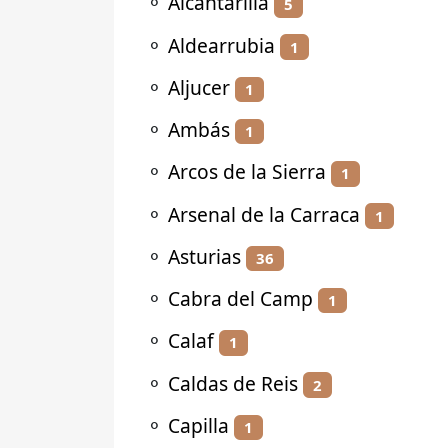
⚬
Alcantarilla
5
⚬
Aldearrubia
1
⚬
Aljucer
1
⚬
Ambás
1
⚬
Arcos de la Sierra
1
⚬
Arsenal de la Carraca
1
⚬
Asturias
36
⚬
Cabra del Camp
1
⚬
Calaf
1
⚬
Caldas de Reis
2
⚬
Capilla
1