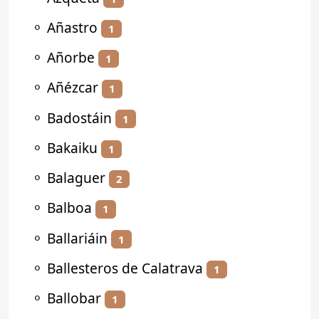
⚬
Añastro
1
⚬
Añorbe
1
⚬
Añézcar
1
⚬
Badostáin
1
⚬
Bakaiku
1
⚬
Balaguer
2
⚬
Balboa
1
⚬
Ballariáin
1
⚬
Ballesteros de Calatrava
1
⚬
Ballobar
1