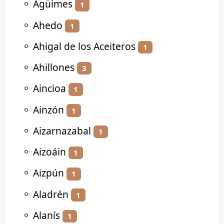
⚬
Agüimes
1
⚬
Ahedo
1
⚬
Ahigal de los Aceiteros
1
⚬
Ahillones
3
⚬
Aincioa
1
⚬
Ainzón
1
⚬
Aizarnazabal
1
⚬
Aizoáin
1
⚬
Aizpún
1
⚬
Aladrén
1
⚬
Alanís
1