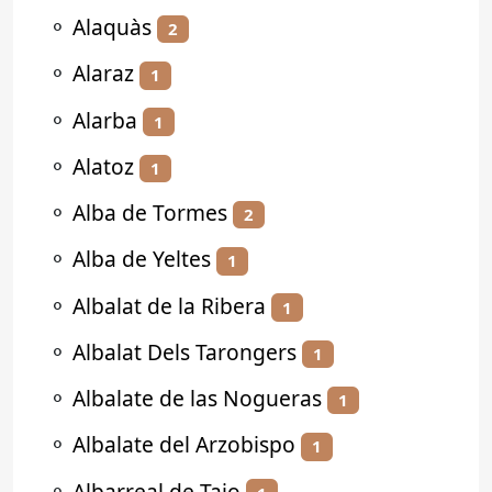
⚬
Alaquàs
2
⚬
Alaraz
1
⚬
Alarba
1
⚬
Alatoz
1
⚬
Alba de Tormes
2
⚬
Alba de Yeltes
1
⚬
Albalat de la Ribera
1
⚬
Albalat Dels Tarongers
1
⚬
Albalate de las Nogueras
1
⚬
Albalate del Arzobispo
1
⚬
Albarreal de Tajo