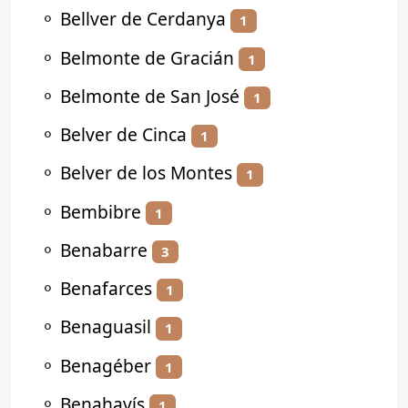
⚬
Bellver de Cerdanya
1
⚬
Belmonte de Gracián
1
⚬
Belmonte de San José
1
⚬
Belver de Cinca
1
⚬
Belver de los Montes
1
⚬
Bembibre
1
⚬
Benabarre
3
⚬
Benafarces
1
⚬
Benaguasil
1
⚬
Benagéber
1
⚬
Benahavís
1