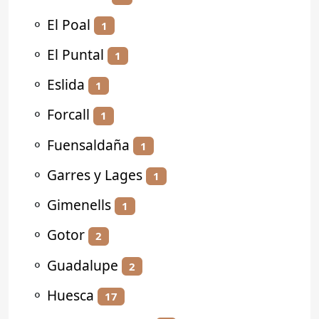
⚬
El Poal
1
⚬
El Puntal
1
⚬
Eslida
1
⚬
Forcall
1
⚬
Fuensaldaña
1
⚬
Garres y Lages
1
⚬
Gimenells
1
⚬
Gotor
2
⚬
Guadalupe
2
⚬
Huesca
17