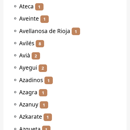
⚬
Ateca
1
⚬
Aveinte
1
⚬
Avellanosa de Rioja
1
⚬
Avilés
8
⚬
Avià
2
⚬
Ayegui
2
⚬
Azadinos
1
⚬
Azagra
1
⚬
Azanuy
1
⚬
Azkarate
1
⚬
Azqueta
1