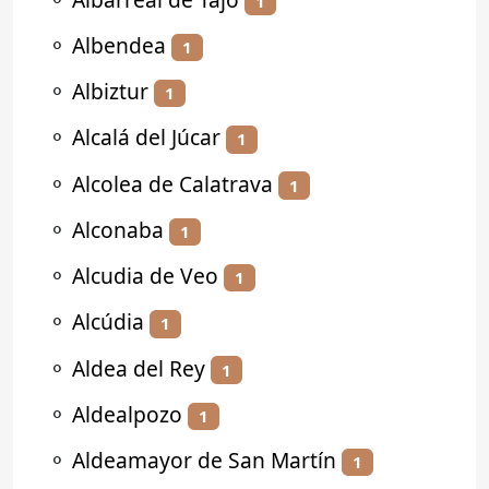
1
⚬
Albendea
1
⚬
Albiztur
1
⚬
Alcalá del Júcar
1
⚬
Alcolea de Calatrava
1
⚬
Alconaba
1
⚬
Alcudia de Veo
1
⚬
Alcúdia
1
⚬
Aldea del Rey
1
⚬
Aldealpozo
1
⚬
Aldeamayor de San Martín
1