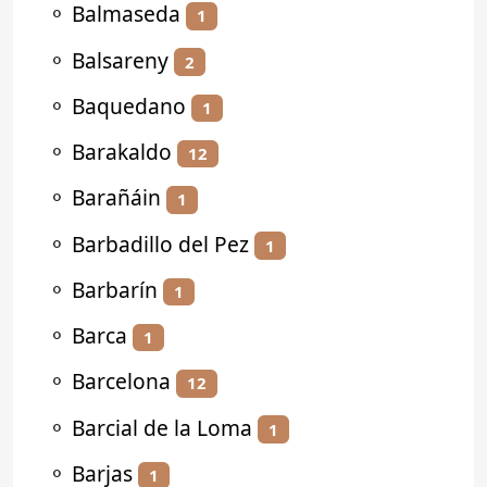
⚬
Balmaseda
1
⚬
Balsareny
2
⚬
Baquedano
1
⚬
Barakaldo
12
⚬
Barañáin
1
⚬
Barbadillo del Pez
1
⚬
Barbarín
1
⚬
Barca
1
⚬
Barcelona
12
⚬
Barcial de la Loma
1
⚬
Barjas
1