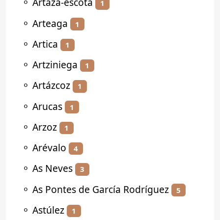
⚬
Artaza-escota
1
⚬
Arteaga
1
⚬
Artica
1
⚬
Artziniega
1
⚬
Artázcoz
1
⚬
Arucas
1
⚬
Arzoz
1
⚬
Arévalo
4
⚬
As Neves
3
⚬
As Pontes de García Rodríguez
5
⚬
Astúlez
1