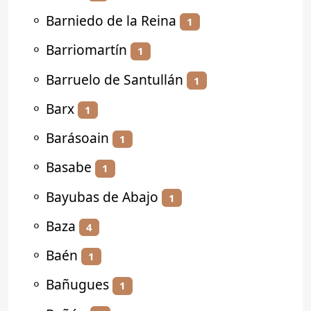
⚬
Barniedo de la Reina
1
⚬
Barriomartín
1
⚬
Barruelo de Santullán
1
⚬
Barx
1
⚬
Barásoain
1
⚬
Basabe
1
⚬
Bayubas de Abajo
1
⚬
Baza
4
⚬
Baén
1
⚬
Bañugues
1