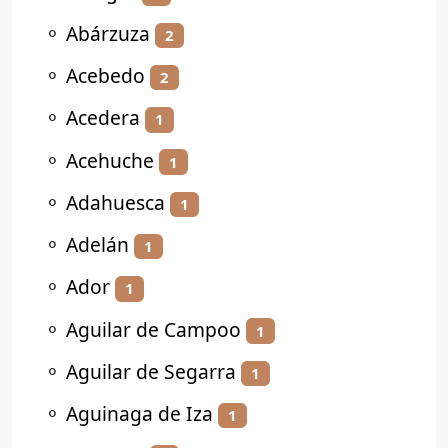
⚬
Abárzuza
2
⚬
Acebedo
2
⚬
Acedera
1
⚬
Acehuche
1
⚬
Adahuesca
1
⚬
Adelán
1
⚬
Ador
1
⚬
Aguilar de Campoo
1
⚬
Aguilar de Segarra
1
⚬
Aguinaga de Iza
1