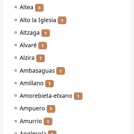
⚬
Altea
3
⚬
Alto la Iglesia
1
⚬
Altzaga
1
⚬
Alvaré
1
⚬
Alzira
1
⚬
Ambasaguas
1
⚬
Amillano
1
⚬
Amorebieta-etxano
1
⚬
Ampuero
1
⚬
Amurrio
1
⚬
Anglesola
1