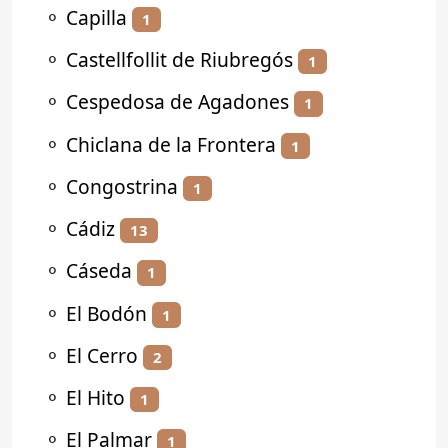
⚬
Capilla
1
⚬
Castellfollit de Riubregós
1
⚬
Cespedosa de Agadones
1
⚬
Chiclana de la Frontera
1
⚬
Congostrina
1
⚬
Cádiz
13
⚬
Cáseda
1
⚬
El Bodón
1
⚬
El Cerro
2
⚬
El Hito
1
⚬
El Palmar
1