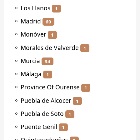
⚬
Los Llanos
1
⚬
Madrid
60
⚬
Monòver
1
⚬
Morales de Valverde
1
⚬
Murcia
34
⚬
Málaga
1
⚬
Province Of Ourense
1
⚬
Puebla de Alcocer
1
⚬
Puebla de Soto
1
⚬
Puente Genil
1
⚬
Quintanadueñas