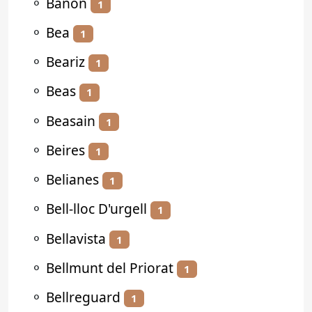
⚬
Bañón
1
⚬
Bea
1
⚬
Beariz
1
⚬
Beas
1
⚬
Beasain
1
⚬
Beires
1
⚬
Belianes
1
⚬
Bell-lloc D'urgell
1
⚬
Bellavista
1
⚬
Bellmunt del Priorat
1
⚬
Bellreguard
1