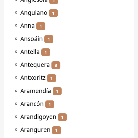
⚬
Anguiano
1
⚬
Anna
1
⚬
Ansoáin
1
⚬
Antella
1
⚬
Antequera
8
⚬
Antxoritz
1
⚬
Aramendía
1
⚬
Arancón
1
⚬
Arandigoyen
1
⚬
Aranguren
1