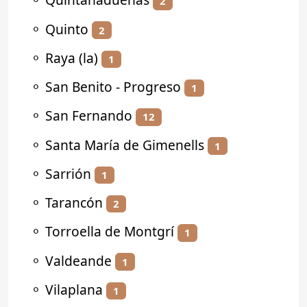
2
⚬
Quinto
2
⚬
Raya (la)
1
⚬
San Benito - Progreso
1
⚬
San Fernando
12
⚬
Santa María de Gimenells
1
⚬
Sarrión
1
⚬
Tarancón
2
⚬
Torroella de Montgrí
1
⚬
Valdeande
1
⚬
Vilaplana
1