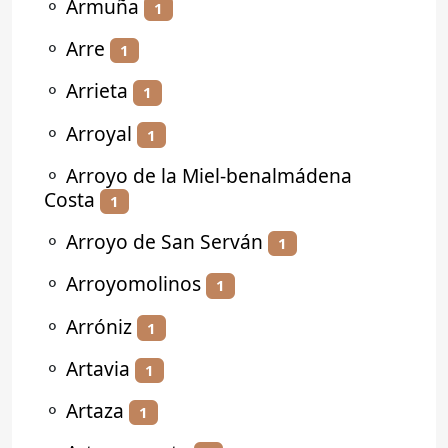
⚬
Armuña
1
⚬
Arre
1
⚬
Arrieta
1
⚬
Arroyal
1
⚬
Arroyo de la Miel-benalmádena
Costa
1
⚬
Arroyo de San Serván
1
⚬
Arroyomolinos
1
⚬
Arróniz
1
⚬
Artavia
1
⚬
Artaza
1