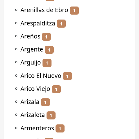
⚬
Arenillas de Ebro
1
⚬
Arespalditza
1
⚬
Areños
1
⚬
Argente
1
⚬
Arguijo
1
⚬
Arico El Nuevo
1
⚬
Arico Viejo
1
⚬
Arizala
1
⚬
Arizaleta
1
⚬
Armenteros
1