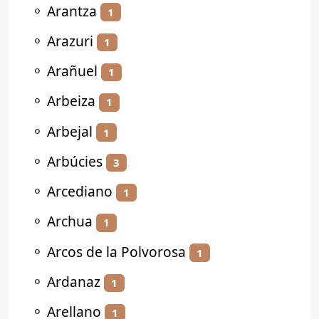
⚬
Arantza
1
⚬
Arazuri
1
⚬
Arañuel
1
⚬
Arbeiza
1
⚬
Arbejal
1
⚬
Arbúcies
3
⚬
Arcediano
1
⚬
Archua
1
⚬
Arcos de la Polvorosa
1
⚬
Ardanaz
1
⚬
Arellano
1