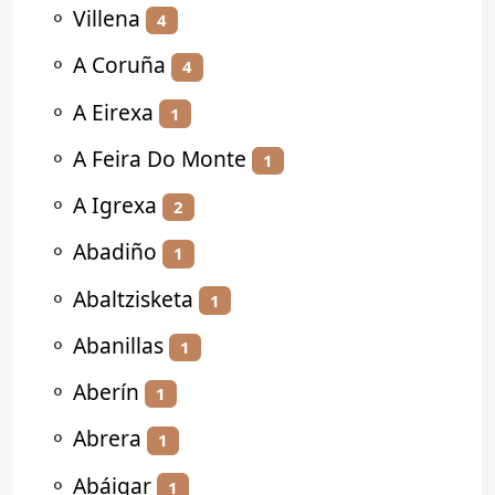
⚬
Villena
4
⚬
A Coruña
4
⚬
A Eirexa
1
⚬
A Feira Do Monte
1
⚬
A Igrexa
2
⚬
Abadiño
1
⚬
Abaltzisketa
1
⚬
Abanillas
1
⚬
Aberín
1
⚬
Abrera
1
⚬
Abáigar
1