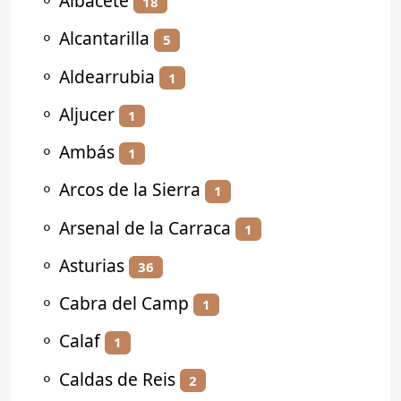
⚬
Albacete
18
⚬
Alcantarilla
5
⚬
Aldearrubia
1
⚬
Aljucer
1
⚬
Ambás
1
⚬
Arcos de la Sierra
1
⚬
Arsenal de la Carraca
1
⚬
Asturias
36
⚬
Cabra del Camp
1
⚬
Calaf
1
⚬
Caldas de Reis
2