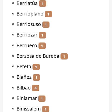
⚬
Berriatúa
1
⚬
Berrioplano
1
⚬
Berriosuso
1
⚬
Berriozar
1
⚬
Berrueco
1
⚬
Berzosa de Bureba
1
⚬
Beteta
1
⚬
Biañez
1
⚬
Bilbao
4
⚬
Biniamar
1
⚬
Binissalem
1