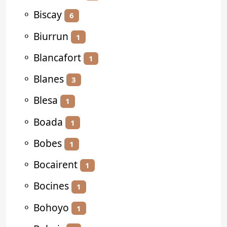
⚬
Biscay
6
⚬
Biurrun
1
⚬
Blancafort
1
⚬
Blanes
3
⚬
Blesa
1
⚬
Boada
1
⚬
Bobes
1
⚬
Bocairent
1
⚬
Bocines
1
⚬
Bohoyo
1