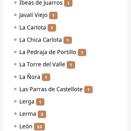
⚬
Ibeas de Juarros
1
⚬
Javalí Viejo
1
⚬
La Carlota
1
⚬
La Chica Carlota
1
⚬
La Pedraja de Portillo
1
⚬
La Torre del Valle
1
⚬
La Ñora
1
⚬
Las Parras de Castellote
1
⚬
Lerga
1
⚬
Lerma
3
⚬
León
33