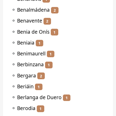
⚬
Benalmádena
2
⚬
Benavente
2
⚬
Benia de Onís
1
⚬
Beniaia
1
⚬
Benimaurell
1
⚬
Berbinzana
1
⚬
Bergara
2
⚬
Beriáin
1
⚬
Berlanga de Duero
1
⚬
Berodia
1