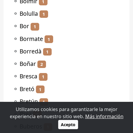
⚬
Bolmir
1
⚬
Bolulla
1
⚬
Bor
1
⚬
Bormate
1
⚬
Borredà
1
⚬
Boñar
2
⚬
Bresca
1
⚬
Bretó
1
⚬
Bretún
1
Utilizamos cookies para garantizarle la mejor
⚬
Brez
1
experiencia en nuestro sitio web.
Más información
Acepto
⚬
Buberos
1