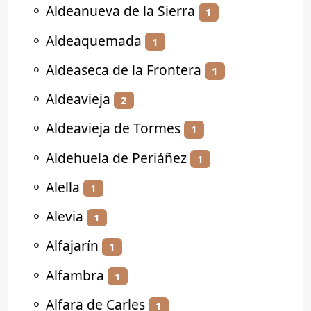
⚬
Aldeanueva de la Sierra
1
⚬
Aldeaquemada
1
⚬
Aldeaseca de la Frontera
1
⚬
Aldeavieja
2
⚬
Aldeavieja de Tormes
1
⚬
Aldehuela de Periáñez
1
⚬
Alella
1
⚬
Alevia
1
⚬
Alfajarín
1
⚬
Alfambra
1
⚬
Alfara de Carles
1