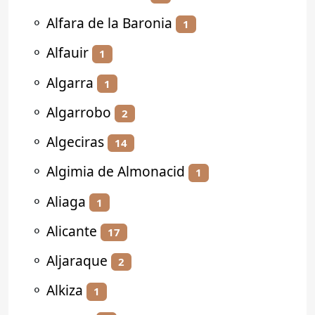
⚬
Alfara de la Baronia
1
⚬
Alfauir
1
⚬
Algarra
1
⚬
Algarrobo
2
⚬
Algeciras
14
⚬
Algimia de Almonacid
1
⚬
Aliaga
1
⚬
Alicante
17
⚬
Aljaraque
2
⚬
Alkiza
1