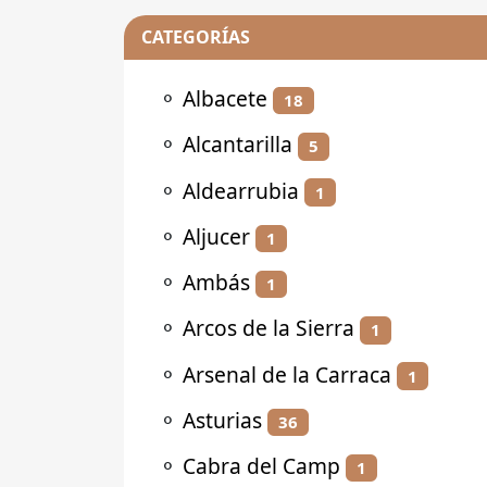
CATEGORÍAS
⚬
Albacete
18
⚬
Alcantarilla
5
⚬
Aldearrubia
1
⚬
Aljucer
1
⚬
Ambás
1
⚬
Arcos de la Sierra
1
⚬
Arsenal de la Carraca
1
⚬
Asturias
36
⚬
Cabra del Camp
1