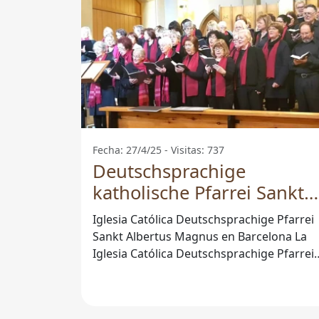
Fecha: 27/4/25 - Visitas: 737
Deutschsprachige
katholische Pfarrei Sankt
Albertus Magnus -
Iglesia Católica Deutschsprachige Pfarrei
Barcelona
Sankt Albertus Magnus en Barcelona La
Iglesia Católica Deutschsprachige Pfarrei
Sankt Albertus Magnus es un