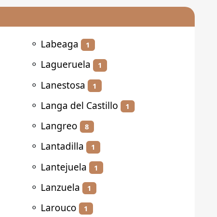
⚬
Labeaga
1
⚬
Lagueruela
1
⚬
Lanestosa
1
⚬
Langa del Castillo
1
⚬
Langreo
8
⚬
Lantadilla
1
⚬
Lantejuela
1
⚬
Lanzuela
1
⚬
Larouco
1