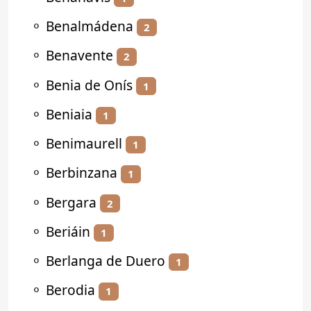
⚬
Benalmádena
2
⚬
Benavente
2
⚬
Benia de Onís
1
⚬
Beniaia
1
⚬
Benimaurell
1
⚬
Berbinzana
1
⚬
Bergara
2
⚬
Beriáin
1
⚬
Berlanga de Duero
1
⚬
Berodia
1