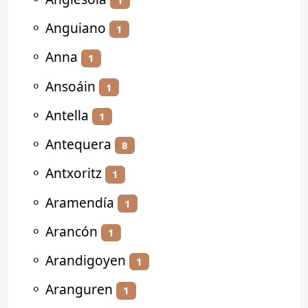
⚬
Anguiano
1
⚬
Anna
1
⚬
Ansoáin
1
⚬
Antella
1
⚬
Antequera
8
⚬
Antxoritz
1
⚬
Aramendía
1
⚬
Arancón
1
⚬
Arandigoyen
1
⚬
Aranguren
1