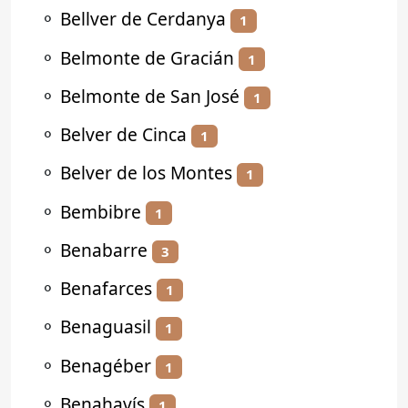
⚬
Bellver de Cerdanya
1
⚬
Belmonte de Gracián
1
⚬
Belmonte de San José
1
⚬
Belver de Cinca
1
⚬
Belver de los Montes
1
⚬
Bembibre
1
⚬
Benabarre
3
⚬
Benafarces
1
⚬
Benaguasil
1
⚬
Benagéber
1
⚬
Benahavís
1