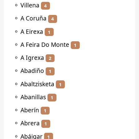
⚬
Villena
4
⚬
A Coruña
4
⚬
A Eirexa
1
⚬
A Feira Do Monte
1
⚬
A Igrexa
2
⚬
Abadiño
1
⚬
Abaltzisketa
1
⚬
Abanillas
1
⚬
Aberín
1
⚬
Abrera
1
⚬
Abáigar
1