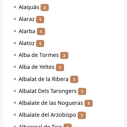
⚬
Alaquàs
2
⚬
Alaraz
1
⚬
Alarba
1
⚬
Alatoz
1
⚬
Alba de Tormes
2
⚬
Alba de Yeltes
1
⚬
Albalat de la Ribera
1
⚬
Albalat Dels Tarongers
1
⚬
Albalate de las Nogueras
1
⚬
Albalate del Arzobispo
1
⚬
Albarreal de Tajo