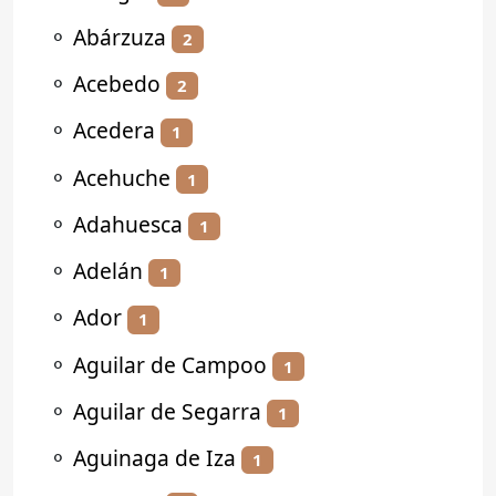
⚬
Abárzuza
2
⚬
Acebedo
2
⚬
Acedera
1
⚬
Acehuche
1
⚬
Adahuesca
1
⚬
Adelán
1
⚬
Ador
1
⚬
Aguilar de Campoo
1
⚬
Aguilar de Segarra
1
⚬
Aguinaga de Iza
1