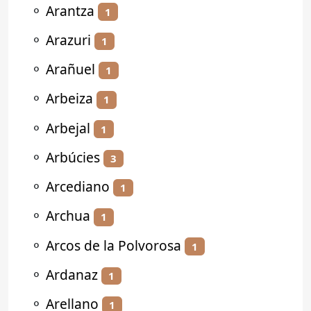
⚬
Arantza
1
⚬
Arazuri
1
⚬
Arañuel
1
⚬
Arbeiza
1
⚬
Arbejal
1
⚬
Arbúcies
3
⚬
Arcediano
1
⚬
Archua
1
⚬
Arcos de la Polvorosa
1
⚬
Ardanaz
1
⚬
Arellano
1