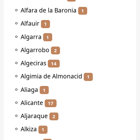
⚬
Alfara de la Baronia
1
⚬
Alfauir
1
⚬
Algarra
1
⚬
Algarrobo
2
⚬
Algeciras
14
⚬
Algimia de Almonacid
1
⚬
Aliaga
1
⚬
Alicante
17
⚬
Aljaraque
2
⚬
Alkiza
1