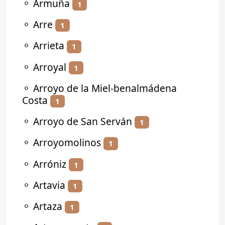
⚬
Armuña
1
⚬
Arre
1
⚬
Arrieta
1
⚬
Arroyal
1
⚬
Arroyo de la Miel-benalmádena
Costa
1
⚬
Arroyo de San Serván
1
⚬
Arroyomolinos
1
⚬
Arróniz
1
⚬
Artavia
1
⚬
Artaza
1