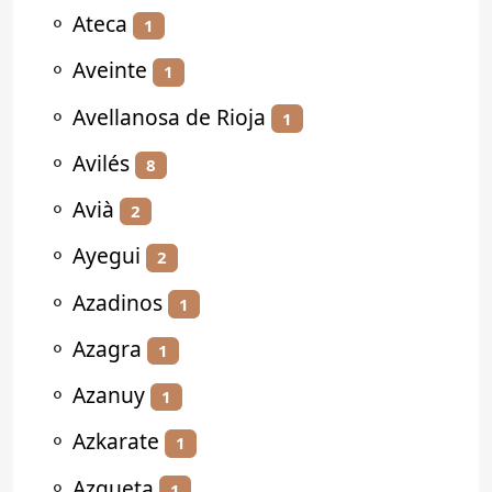
⚬
Ateca
1
⚬
Aveinte
1
⚬
Avellanosa de Rioja
1
⚬
Avilés
8
⚬
Avià
2
⚬
Ayegui
2
⚬
Azadinos
1
⚬
Azagra
1
⚬
Azanuy
1
⚬
Azkarate
1
⚬
Azqueta
1