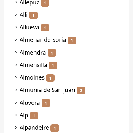
⚬
Allepuz
1
⚬
Alli
1
⚬
Allueva
1
⚬
Almenar de Soria
1
⚬
Almendra
1
⚬
Almensilla
1
⚬
Almoines
1
⚬
Almunia de San Juan
2
⚬
Alovera
1
⚬
Alp
1
⚬
Alpandeire
1