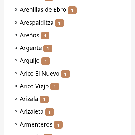
⚬
Arenillas de Ebro
1
⚬
Arespalditza
1
⚬
Areños
1
⚬
Argente
1
⚬
Arguijo
1
⚬
Arico El Nuevo
1
⚬
Arico Viejo
1
⚬
Arizala
1
⚬
Arizaleta
1
⚬
Armenteros
1