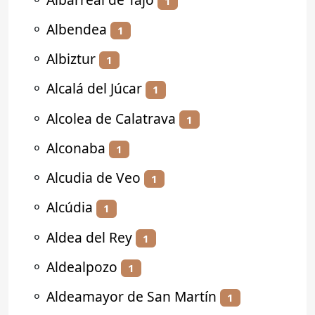
1
⚬
Albendea
1
⚬
Albiztur
1
⚬
Alcalá del Júcar
1
⚬
Alcolea de Calatrava
1
⚬
Alconaba
1
⚬
Alcudia de Veo
1
⚬
Alcúdia
1
⚬
Aldea del Rey
1
⚬
Aldealpozo
1
⚬
Aldeamayor de San Martín
1