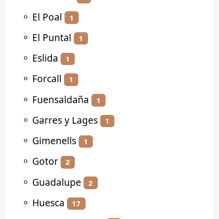
⚬
El Poal
1
⚬
El Puntal
1
⚬
Eslida
1
⚬
Forcall
1
⚬
Fuensaldaña
1
⚬
Garres y Lages
1
⚬
Gimenells
1
⚬
Gotor
2
⚬
Guadalupe
2
⚬
Huesca
17