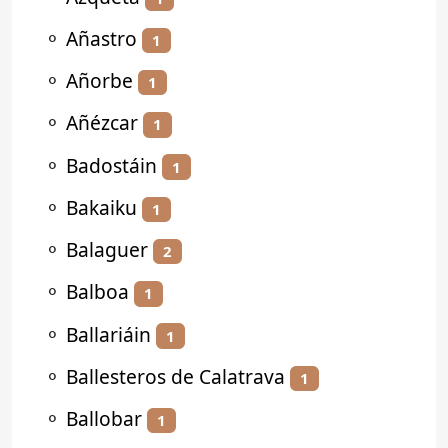
⚬
Añastro
1
⚬
Añorbe
1
⚬
Añézcar
1
⚬
Badostáin
1
⚬
Bakaiku
1
⚬
Balaguer
2
⚬
Balboa
1
⚬
Ballariáin
1
⚬
Ballesteros de Calatrava
1
⚬
Ballobar
1