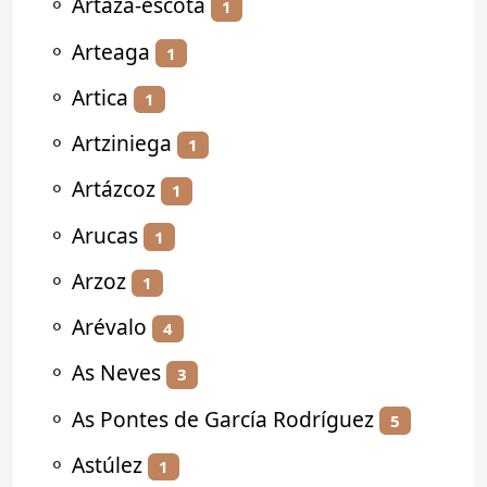
⚬
Artaza-escota
1
⚬
Arteaga
1
⚬
Artica
1
⚬
Artziniega
1
⚬
Artázcoz
1
⚬
Arucas
1
⚬
Arzoz
1
⚬
Arévalo
4
⚬
As Neves
3
⚬
As Pontes de García Rodríguez
5
⚬
Astúlez
1