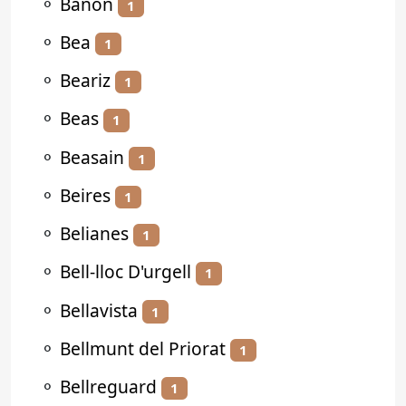
⚬
Bañón
1
⚬
Bea
1
⚬
Beariz
1
⚬
Beas
1
⚬
Beasain
1
⚬
Beires
1
⚬
Belianes
1
⚬
Bell-lloc D'urgell
1
⚬
Bellavista
1
⚬
Bellmunt del Priorat
1
⚬
Bellreguard
1