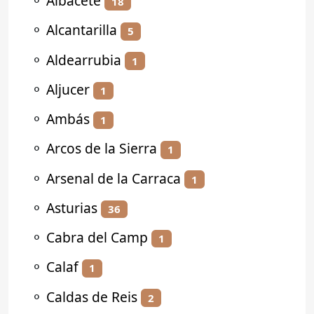
⚬
Albacete
18
⚬
Alcantarilla
5
⚬
Aldearrubia
1
⚬
Aljucer
1
⚬
Ambás
1
⚬
Arcos de la Sierra
1
⚬
Arsenal de la Carraca
1
⚬
Asturias
36
⚬
Cabra del Camp
1
⚬
Calaf
1
⚬
Caldas de Reis
2