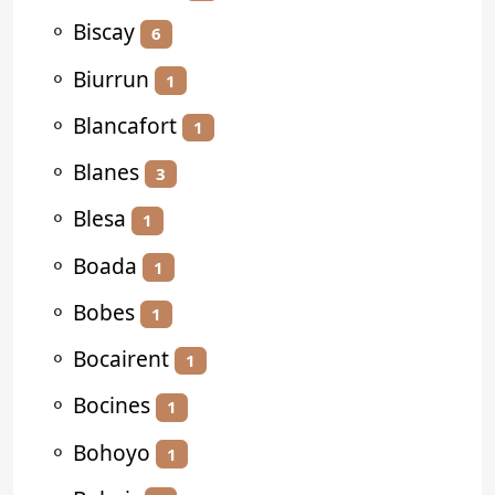
⚬
Biscay
6
⚬
Biurrun
1
⚬
Blancafort
1
⚬
Blanes
3
⚬
Blesa
1
⚬
Boada
1
⚬
Bobes
1
⚬
Bocairent
1
⚬
Bocines
1
⚬
Bohoyo
1