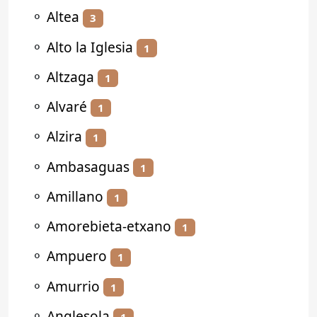
⚬
Altea
3
⚬
Alto la Iglesia
1
⚬
Altzaga
1
⚬
Alvaré
1
⚬
Alzira
1
⚬
Ambasaguas
1
⚬
Amillano
1
⚬
Amorebieta-etxano
1
⚬
Ampuero
1
⚬
Amurrio
1
⚬
Anglesola
1