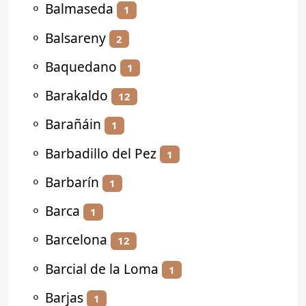
⚬
Balmaseda
1
⚬
Balsareny
2
⚬
Baquedano
1
⚬
Barakaldo
12
⚬
Barañáin
1
⚬
Barbadillo del Pez
1
⚬
Barbarín
1
⚬
Barca
1
⚬
Barcelona
12
⚬
Barcial de la Loma
1
⚬
Barjas
1