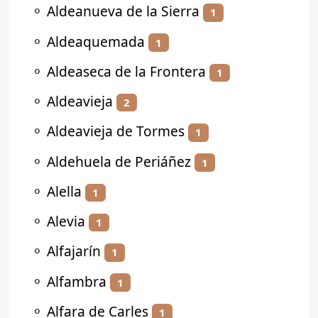
⚬
Aldeanueva de la Sierra
1
⚬
Aldeaquemada
1
⚬
Aldeaseca de la Frontera
1
⚬
Aldeavieja
2
⚬
Aldeavieja de Tormes
1
⚬
Aldehuela de Periáñez
1
⚬
Alella
1
⚬
Alevia
1
⚬
Alfajarín
1
⚬
Alfambra
1
⚬
Alfara de Carles
1