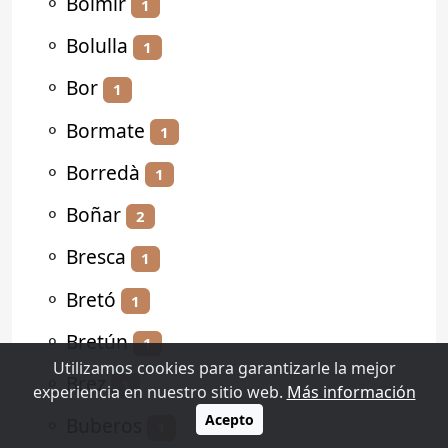
⚬
Bolmir
1
⚬
Bolulla
1
⚬
Bor
1
⚬
Bormate
1
⚬
Borredà
1
⚬
Boñar
2
⚬
Bresca
1
⚬
Bretó
1
⚬
Bretún
1
Utilizamos cookies para garantizarle la mejor
⚬
Brez
1
experiencia en nuestro sitio web.
Más información
Acepto
⚬
Buberos
1