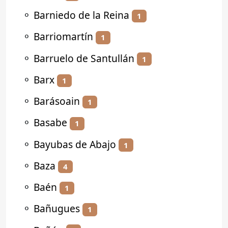
⚬
Barniedo de la Reina
1
⚬
Barriomartín
1
⚬
Barruelo de Santullán
1
⚬
Barx
1
⚬
Barásoain
1
⚬
Basabe
1
⚬
Bayubas de Abajo
1
⚬
Baza
4
⚬
Baén
1
⚬
Bañugues
1