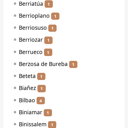
⚬
Berriatúa
1
⚬
Berrioplano
1
⚬
Berriosuso
1
⚬
Berriozar
1
⚬
Berrueco
1
⚬
Berzosa de Bureba
1
⚬
Beteta
1
⚬
Biañez
1
⚬
Bilbao
4
⚬
Biniamar
1
⚬
Binissalem
1