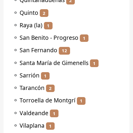
2
⚬
Quinto
2
⚬
Raya (la)
1
⚬
San Benito - Progreso
1
⚬
San Fernando
12
⚬
Santa María de Gimenells
1
⚬
Sarrión
1
⚬
Tarancón
2
⚬
Torroella de Montgrí
1
⚬
Valdeande
1
⚬
Vilaplana
1