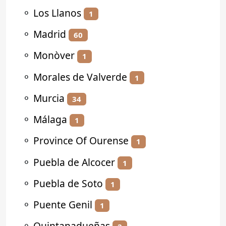
⚬
Los Llanos
1
⚬
Madrid
60
⚬
Monòver
1
⚬
Morales de Valverde
1
⚬
Murcia
34
⚬
Málaga
1
⚬
Province Of Ourense
1
⚬
Puebla de Alcocer
1
⚬
Puebla de Soto
1
⚬
Puente Genil
1
⚬
Quintanadueñas