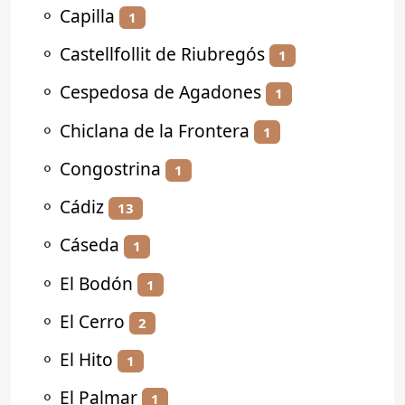
⚬
Capilla
1
⚬
Castellfollit de Riubregós
1
⚬
Cespedosa de Agadones
1
⚬
Chiclana de la Frontera
1
⚬
Congostrina
1
⚬
Cádiz
13
⚬
Cáseda
1
⚬
El Bodón
1
⚬
El Cerro
2
⚬
El Hito
1
⚬
El Palmar
1