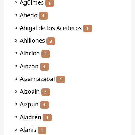
⚬
Agüimes
1
⚬
Ahedo
1
⚬
Ahigal de los Aceiteros
1
⚬
Ahillones
3
⚬
Aincioa
1
⚬
Ainzón
1
⚬
Aizarnazabal
1
⚬
Aizoáin
1
⚬
Aizpún
1
⚬
Aladrén
1
⚬
Alanís
1