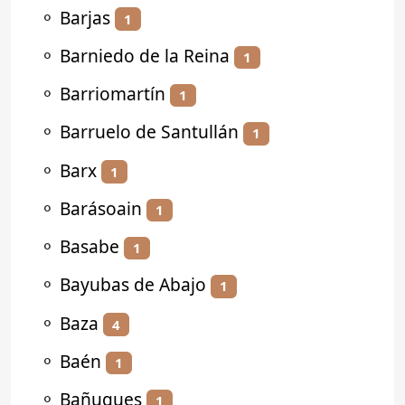
⚬
Barjas
1
⚬
Barniedo de la Reina
1
⚬
Barriomartín
1
⚬
Barruelo de Santullán
1
⚬
Barx
1
⚬
Barásoain
1
⚬
Basabe
1
⚬
Bayubas de Abajo
1
⚬
Baza
4
⚬
Baén
1
⚬
Bañugues
1