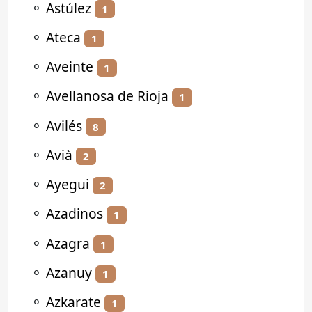
⚬
Astúlez
1
⚬
Ateca
1
⚬
Aveinte
1
⚬
Avellanosa de Rioja
1
⚬
Avilés
8
⚬
Avià
2
⚬
Ayegui
2
⚬
Azadinos
1
⚬
Azagra
1
⚬
Azanuy
1
⚬
Azkarate
1