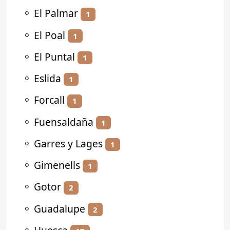
⚬
El Palmar
1
⚬
El Poal
1
⚬
El Puntal
1
⚬
Eslida
1
⚬
Forcall
1
⚬
Fuensaldaña
1
⚬
Garres y Lages
1
⚬
Gimenells
1
⚬
Gotor
2
⚬
Guadalupe
2