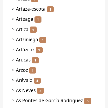
⚬
Artaza-escota
1
⚬
Arteaga
1
⚬
Artica
1
⚬
Artziniega
1
⚬
Artázcoz
1
⚬
Arucas
1
⚬
Arzoz
1
⚬
Arévalo
4
⚬
As Neves
3
⚬
As Pontes de García Rodríguez
5