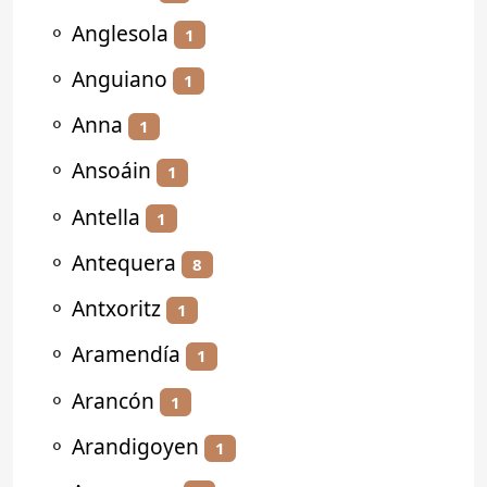
⚬
Anglesola
1
⚬
Anguiano
1
⚬
Anna
1
⚬
Ansoáin
1
⚬
Antella
1
⚬
Antequera
8
⚬
Antxoritz
1
⚬
Aramendía
1
⚬
Arancón
1
⚬
Arandigoyen
1