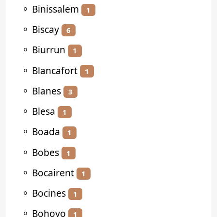
⚬
Binissalem
1
⚬
Biscay
6
⚬
Biurrun
1
⚬
Blancafort
1
⚬
Blanes
3
⚬
Blesa
1
⚬
Boada
1
⚬
Bobes
1
⚬
Bocairent
1
⚬
Bocines
1
⚬
Bohoyo
1