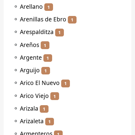
⚬
Arellano
1
⚬
Arenillas de Ebro
1
⚬
Arespalditza
1
⚬
Areños
1
⚬
Argente
1
⚬
Arguijo
1
⚬
Arico El Nuevo
1
⚬
Arico Viejo
1
⚬
Arizala
1
⚬
Arizaleta
1
⚬
Armenteros
1