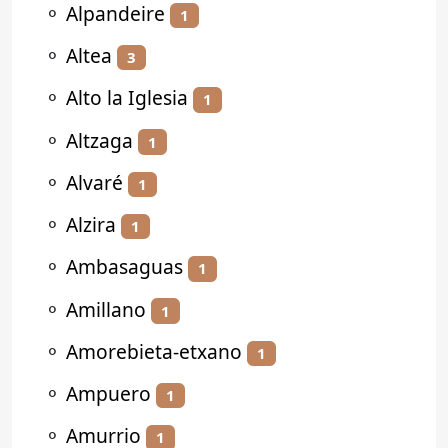
⚬
Alpandeire
1
⚬
Altea
3
⚬
Alto la Iglesia
1
⚬
Altzaga
1
⚬
Alvaré
1
⚬
Alzira
1
⚬
Ambasaguas
1
⚬
Amillano
1
⚬
Amorebieta-etxano
1
⚬
Ampuero
1
⚬
Amurrio
1