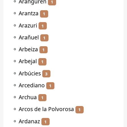
⚬
Aranguren
1
⚬
Arantza
1
⚬
Arazuri
1
⚬
Arañuel
1
⚬
Arbeiza
1
⚬
Arbejal
1
⚬
Arbúcies
3
⚬
Arcediano
1
⚬
Archua
1
⚬
Arcos de la Polvorosa
1
⚬
Ardanaz
1