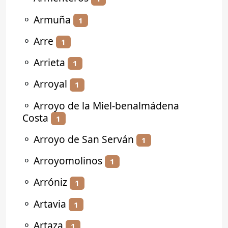
⚬
Armuña
1
⚬
Arre
1
⚬
Arrieta
1
⚬
Arroyal
1
⚬
Arroyo de la Miel-benalmádena
Costa
1
⚬
Arroyo de San Serván
1
⚬
Arroyomolinos
1
⚬
Arróniz
1
⚬
Artavia
1
⚬
Artaza
1