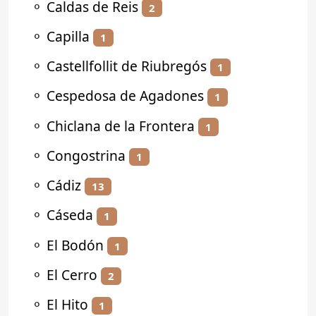
⚬
Caldas de Reis
2
⚬
Capilla
1
⚬
Castellfollit de Riubregós
1
⚬
Cespedosa de Agadones
1
⚬
Chiclana de la Frontera
1
⚬
Congostrina
1
⚬
Cádiz
13
⚬
Cáseda
1
⚬
El Bodón
1
⚬
El Cerro
2
⚬
El Hito
1