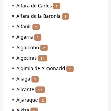
⚬
Alfara de Carles
1
⚬
Alfara de la Baronia
1
⚬
Alfauir
1
⚬
Algarra
1
⚬
Algarrobo
2
⚬
Algeciras
14
⚬
Algimia de Almonacid
1
⚬
Aliaga
1
⚬
Alicante
17
⚬
Aljaraque
2
⚬
Alkiza
1