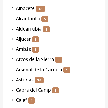
⚬
Albacete
18
⚬
Alcantarilla
5
⚬
Aldearrubia
1
⚬
Aljucer
1
⚬
Ambás
1
⚬
Arcos de la Sierra
1
⚬
Arsenal de la Carraca
1
⚬
Asturias
36
⚬
Cabra del Camp
1
⚬
Calaf
1