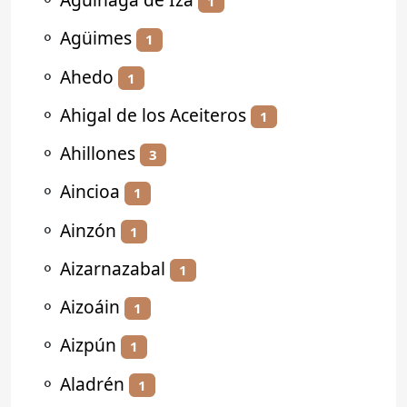
1
⚬
Agüimes
1
⚬
Ahedo
1
⚬
Ahigal de los Aceiteros
1
⚬
Ahillones
3
⚬
Aincioa
1
⚬
Ainzón
1
⚬
Aizarnazabal
1
⚬
Aizoáin
1
⚬
Aizpún
1
⚬
Aladrén
1