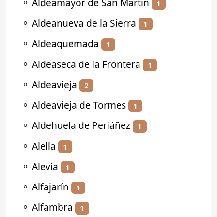
⚬
Aldeamayor de San Martín
1
⚬
Aldeanueva de la Sierra
1
⚬
Aldeaquemada
1
⚬
Aldeaseca de la Frontera
1
⚬
Aldeavieja
2
⚬
Aldeavieja de Tormes
1
⚬
Aldehuela de Periáñez
1
⚬
Alella
1
⚬
Alevia
1
⚬
Alfajarín
1
⚬
Alfambra
1