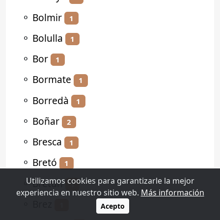
⚬
Bolmir
1
⚬
Bolulla
1
⚬
Bor
1
⚬
Bormate
1
⚬
Borredà
1
⚬
Boñar
2
⚬
Bresca
1
⚬
Bretó
1
Utilizamos cookies para garantizarle la mejor
⚬
Bretún
1
experiencia en nuestro sitio web.
Más información
⚬
Brez
1
Acepto