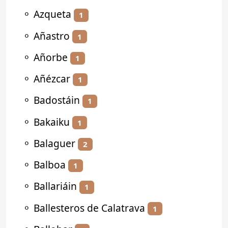
⚬
Azqueta
1
⚬
Añastro
1
⚬
Añorbe
1
⚬
Añézcar
1
⚬
Badostáin
1
⚬
Bakaiku
1
⚬
Balaguer
2
⚬
Balboa
1
⚬
Ballariáin
1
⚬
Ballesteros de Calatrava
1