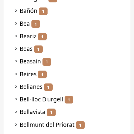
⚬
Bañón
1
⚬
Bea
1
⚬
Beariz
1
⚬
Beas
1
⚬
Beasain
1
⚬
Beires
1
⚬
Belianes
1
⚬
Bell-lloc D'urgell
1
⚬
Bellavista
1
⚬
Bellmunt del Priorat
1