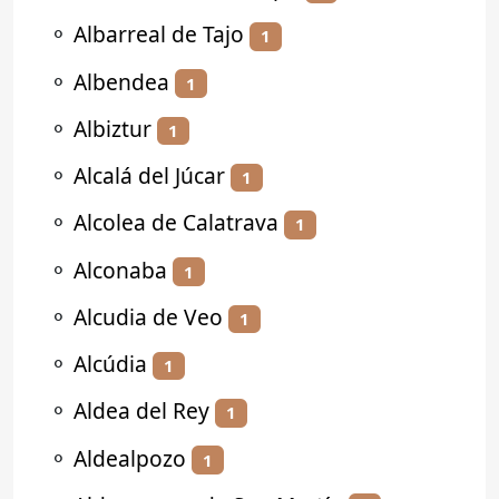
⚬
Albarreal de Tajo
1
⚬
Albendea
1
⚬
Albiztur
1
⚬
Alcalá del Júcar
1
⚬
Alcolea de Calatrava
1
⚬
Alconaba
1
⚬
Alcudia de Veo
1
⚬
Alcúdia
1
⚬
Aldea del Rey
1
⚬
Aldealpozo
1