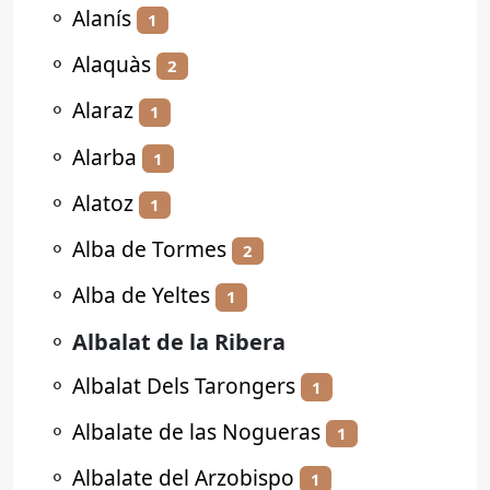
⚬
Alanís
1
⚬
Alaquàs
2
⚬
Alaraz
1
⚬
Alarba
1
⚬
Alatoz
1
⚬
Alba de Tormes
2
⚬
Alba de Yeltes
1
⚬
Albalat de la Ribera
⚬
Albalat Dels Tarongers
1
⚬
Albalate de las Nogueras
1
⚬
Albalate del Arzobispo
1