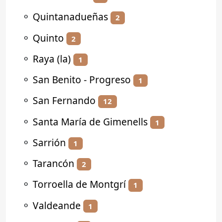
⚬
Quintanadueñas
2
⚬
Quinto
2
⚬
Raya (la)
1
⚬
San Benito - Progreso
1
⚬
San Fernando
12
⚬
Santa María de Gimenells
1
⚬
Sarrión
1
⚬
Tarancón
2
⚬
Torroella de Montgrí
1
⚬
Valdeande
1