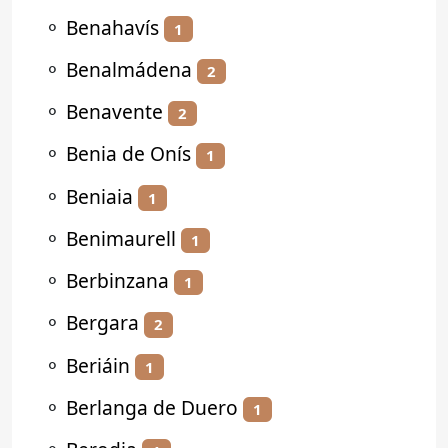
⚬
Benahavís
1
⚬
Benalmádena
2
⚬
Benavente
2
⚬
Benia de Onís
1
⚬
Beniaia
1
⚬
Benimaurell
1
⚬
Berbinzana
1
⚬
Bergara
2
⚬
Beriáin
1
⚬
Berlanga de Duero
1