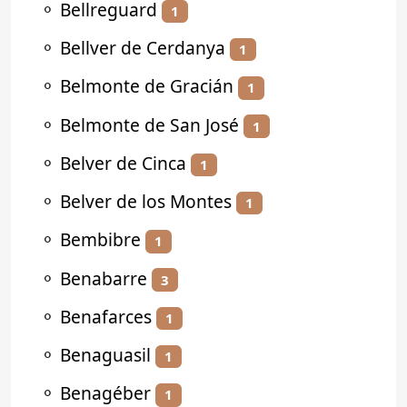
⚬
Bellreguard
1
⚬
Bellver de Cerdanya
1
⚬
Belmonte de Gracián
1
⚬
Belmonte de San José
1
⚬
Belver de Cinca
1
⚬
Belver de los Montes
1
⚬
Bembibre
1
⚬
Benabarre
3
⚬
Benafarces
1
⚬
Benaguasil
1
⚬
Benagéber
1