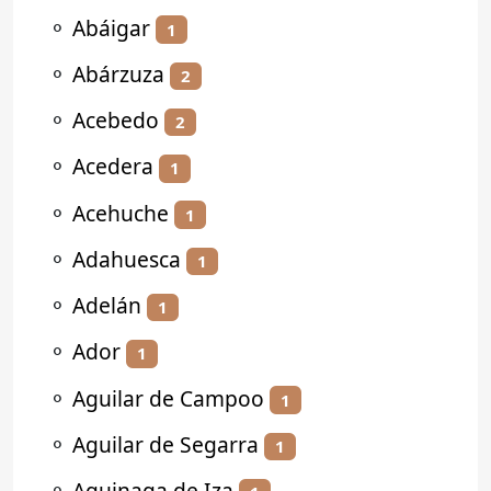
⚬
Abáigar
1
⚬
Abárzuza
2
⚬
Acebedo
2
⚬
Acedera
1
⚬
Acehuche
1
⚬
Adahuesca
1
⚬
Adelán
1
⚬
Ador
1
⚬
Aguilar de Campoo
1
⚬
Aguilar de Segarra
1
⚬
Aguinaga de Iza