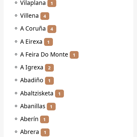
⚬
Vilaplana
1
⚬
Villena
4
⚬
A Coruña
4
⚬
A Eirexa
1
⚬
A Feira Do Monte
1
⚬
A Igrexa
2
⚬
Abadiño
1
⚬
Abaltzisketa
1
⚬
Abanillas
1
⚬
Aberín
1
⚬
Abrera
1