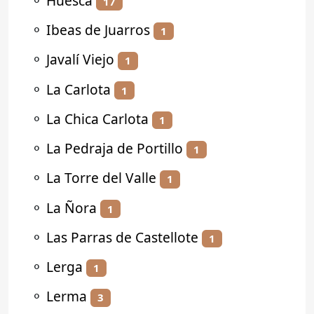
⚬
Huesca
17
⚬
Ibeas de Juarros
1
⚬
Javalí Viejo
1
⚬
La Carlota
1
⚬
La Chica Carlota
1
⚬
La Pedraja de Portillo
1
⚬
La Torre del Valle
1
⚬
La Ñora
1
⚬
Las Parras de Castellote
1
⚬
Lerga
1
⚬
Lerma
3