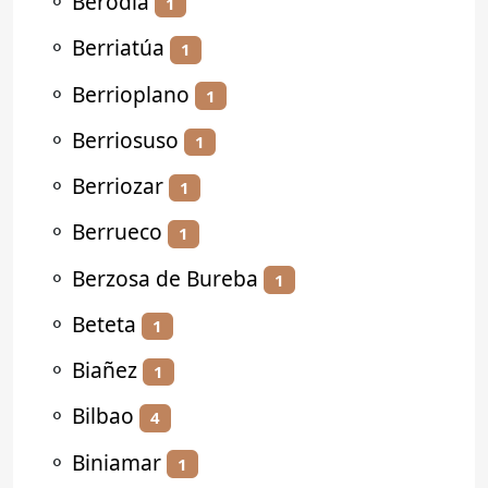
⚬
Berodia
1
⚬
Berriatúa
1
⚬
Berrioplano
1
⚬
Berriosuso
1
⚬
Berriozar
1
⚬
Berrueco
1
⚬
Berzosa de Bureba
1
⚬
Beteta
1
⚬
Biañez
1
⚬
Bilbao
4
⚬
Biniamar
1