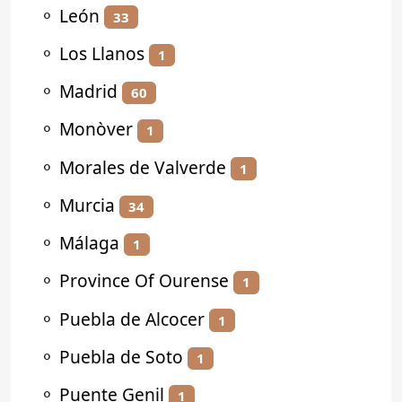
⚬
León
33
⚬
Los Llanos
1
⚬
Madrid
60
⚬
Monòver
1
⚬
Morales de Valverde
1
⚬
Murcia
34
⚬
Málaga
1
⚬
Province Of Ourense
1
⚬
Puebla de Alcocer
1
⚬
Puebla de Soto
1
⚬
Puente Genil
1