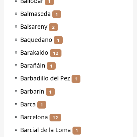
⚬
Ballobar
1
⚬
Balmaseda
1
⚬
Balsareny
2
⚬
Baquedano
1
⚬
Barakaldo
12
⚬
Barañáin
1
⚬
Barbadillo del Pez
1
⚬
Barbarín
1
⚬
Barca
1
⚬
Barcelona
12
⚬
Barcial de la Loma
1