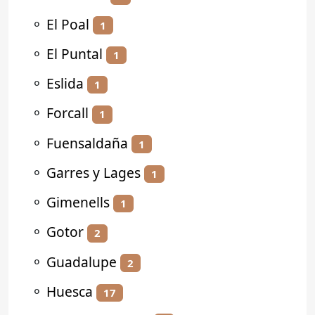
⚬
El Poal
1
⚬
El Puntal
1
⚬
Eslida
1
⚬
Forcall
1
⚬
Fuensaldaña
1
⚬
Garres y Lages
1
⚬
Gimenells
1
⚬
Gotor
2
⚬
Guadalupe
2
⚬
Huesca
17