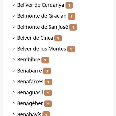
⚬
Bellver de Cerdanya
1
⚬
Belmonte de Gracián
1
⚬
Belmonte de San José
1
⚬
Belver de Cinca
1
⚬
Belver de los Montes
1
⚬
Bembibre
1
⚬
Benabarre
3
⚬
Benafarces
1
⚬
Benaguasil
1
⚬
Benagéber
1
⚬
Benahavís
1