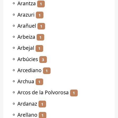
⚬
Arantza
1
⚬
Arazuri
1
⚬
Arañuel
1
⚬
Arbeiza
1
⚬
Arbejal
1
⚬
Arbúcies
3
⚬
Arcediano
1
⚬
Archua
1
⚬
Arcos de la Polvorosa
1
⚬
Ardanaz
1
⚬
Arellano
1