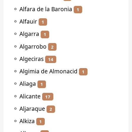
⚬
Alfara de la Baronia
1
⚬
Alfauir
1
⚬
Algarra
1
⚬
Algarrobo
2
⚬
Algeciras
14
⚬
Algimia de Almonacid
1
⚬
Aliaga
1
⚬
Alicante
17
⚬
Aljaraque
2
⚬
Alkiza
1