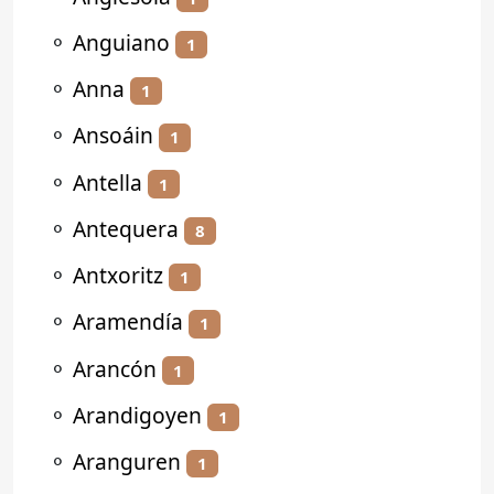
⚬
Anguiano
1
⚬
Anna
1
⚬
Ansoáin
1
⚬
Antella
1
⚬
Antequera
8
⚬
Antxoritz
1
⚬
Aramendía
1
⚬
Arancón
1
⚬
Arandigoyen
1
⚬
Aranguren
1