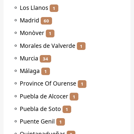
⚬
Los Llanos
1
⚬
Madrid
60
⚬
Monòver
1
⚬
Morales de Valverde
1
⚬
Murcia
34
⚬
Málaga
1
⚬
Province Of Ourense
1
⚬
Puebla de Alcocer
1
⚬
Puebla de Soto
1
⚬
Puente Genil
1
⚬
Quintanadueñas