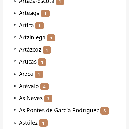
⚬
Artaza-escota
1
⚬
Arteaga
1
⚬
Artica
1
⚬
Artziniega
1
⚬
Artázcoz
1
⚬
Arucas
1
⚬
Arzoz
1
⚬
Arévalo
4
⚬
As Neves
3
⚬
As Pontes de García Rodríguez
5
⚬
Astúlez
1