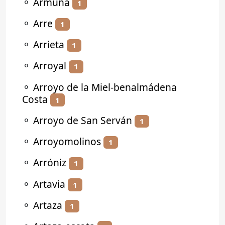
⚬
Armuña
1
⚬
Arre
1
⚬
Arrieta
1
⚬
Arroyal
1
⚬
Arroyo de la Miel-benalmádena
Costa
1
⚬
Arroyo de San Serván
1
⚬
Arroyomolinos
1
⚬
Arróniz
1
⚬
Artavia
1
⚬
Artaza
1