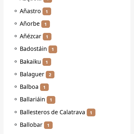
⚬
Añastro
1
⚬
Añorbe
1
⚬
Añézcar
1
⚬
Badostáin
1
⚬
Bakaiku
1
⚬
Balaguer
2
⚬
Balboa
1
⚬
Ballariáin
1
⚬
Ballesteros de Calatrava
1
⚬
Ballobar
1