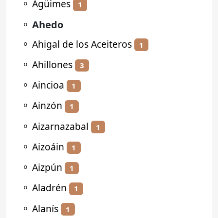
⚬
Agüimes
1
⚬
Ahedo
⚬
Ahigal de los Aceiteros
1
⚬
Ahillones
3
⚬
Aincioa
1
⚬
Ainzón
1
⚬
Aizarnazabal
1
⚬
Aizoáin
1
⚬
Aizpún
1
⚬
Aladrén
1
⚬
Alanís
1