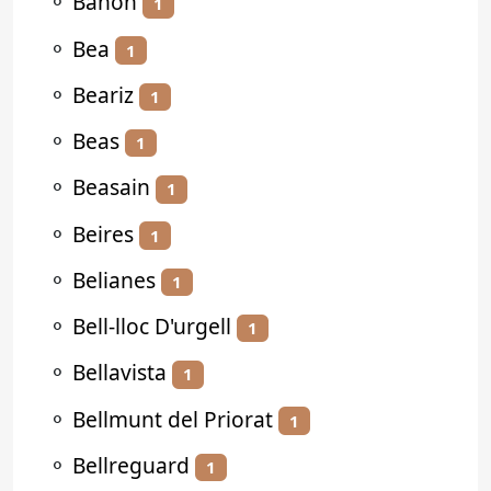
⚬
Bañón
1
⚬
Bea
1
⚬
Beariz
1
⚬
Beas
1
⚬
Beasain
1
⚬
Beires
1
⚬
Belianes
1
⚬
Bell-lloc D'urgell
1
⚬
Bellavista
1
⚬
Bellmunt del Priorat
1
⚬
Bellreguard
1