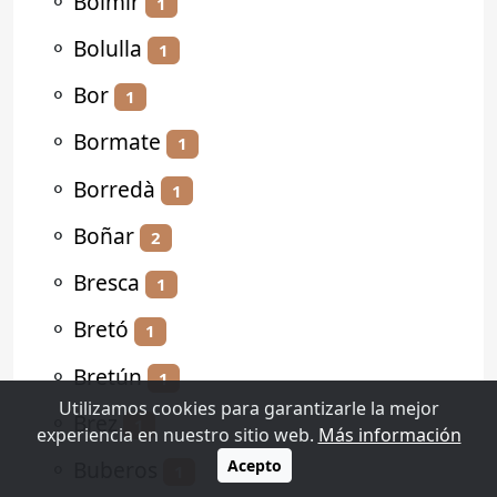
⚬
Bolmir
1
⚬
Bolulla
1
⚬
Bor
1
⚬
Bormate
1
⚬
Borredà
1
⚬
Boñar
2
⚬
Bresca
1
⚬
Bretó
1
⚬
Bretún
1
Utilizamos cookies para garantizarle la mejor
⚬
Brez
1
experiencia en nuestro sitio web.
Más información
⚬
Buberos
Acepto
1