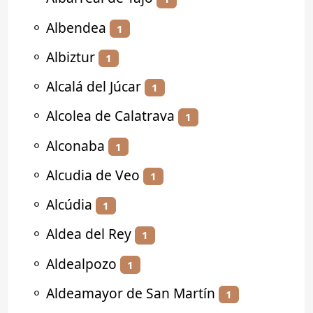
⚬
Albendea
1
⚬
Albiztur
1
⚬
Alcalá del Júcar
1
⚬
Alcolea de Calatrava
1
⚬
Alconaba
1
⚬
Alcudia de Veo
1
⚬
Alcúdia
1
⚬
Aldea del Rey
1
⚬
Aldealpozo
1
⚬
Aldeamayor de San Martín
1