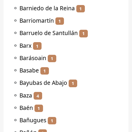
⚬
Barniedo de la Reina
1
⚬
Barriomartín
1
⚬
Barruelo de Santullán
1
⚬
Barx
1
⚬
Barásoain
1
⚬
Basabe
1
⚬
Bayubas de Abajo
1
⚬
Baza
4
⚬
Baén
1
⚬
Bañugues
1