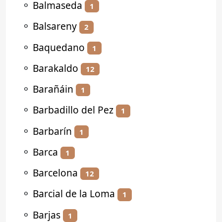
⚬
Balmaseda
1
⚬
Balsareny
2
⚬
Baquedano
1
⚬
Barakaldo
12
⚬
Barañáin
1
⚬
Barbadillo del Pez
1
⚬
Barbarín
1
⚬
Barca
1
⚬
Barcelona
12
⚬
Barcial de la Loma
1
⚬
Barjas
1