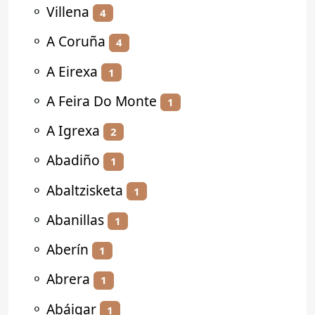
⚬
Villena
4
⚬
A Coruña
4
⚬
A Eirexa
1
⚬
A Feira Do Monte
1
⚬
A Igrexa
2
⚬
Abadiño
1
⚬
Abaltzisketa
1
⚬
Abanillas
1
⚬
Aberín
1
⚬
Abrera
1
⚬
Abáigar
1