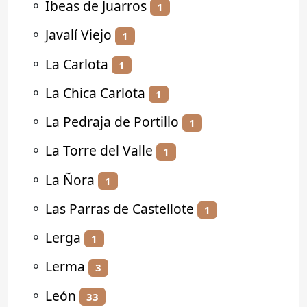
⚬
Ibeas de Juarros
1
⚬
Javalí Viejo
1
⚬
La Carlota
1
⚬
La Chica Carlota
1
⚬
La Pedraja de Portillo
1
⚬
La Torre del Valle
1
⚬
La Ñora
1
⚬
Las Parras de Castellote
1
⚬
Lerga
1
⚬
Lerma
3
⚬
León
33