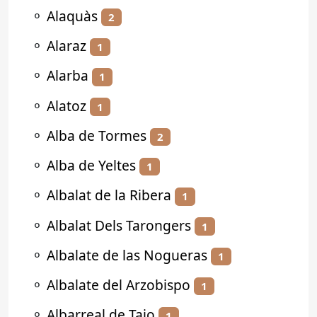
⚬
Alaquàs
2
⚬
Alaraz
1
⚬
Alarba
1
⚬
Alatoz
1
⚬
Alba de Tormes
2
⚬
Alba de Yeltes
1
⚬
Albalat de la Ribera
1
⚬
Albalat Dels Tarongers
1
⚬
Albalate de las Nogueras
1
⚬
Albalate del Arzobispo
1
⚬
Albarreal de Tajo
1