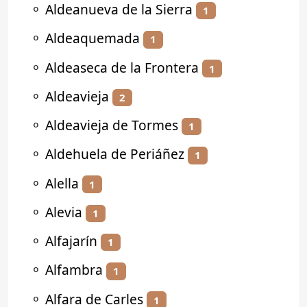
⚬
Aldeanueva de la Sierra
1
⚬
Aldeaquemada
1
⚬
Aldeaseca de la Frontera
1
⚬
Aldeavieja
2
⚬
Aldeavieja de Tormes
1
⚬
Aldehuela de Periáñez
1
⚬
Alella
1
⚬
Alevia
1
⚬
Alfajarín
1
⚬
Alfambra
1
⚬
Alfara de Carles
1