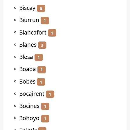
⚬
Biscay
6
⚬
Biurrun
1
⚬
Blancafort
1
⚬
Blanes
3
⚬
Blesa
1
⚬
Boada
1
⚬
Bobes
1
⚬
Bocairent
1
⚬
Bocines
1
⚬
Bohoyo
1