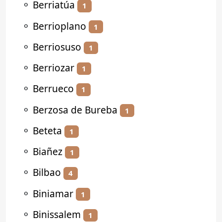
⚬
Berriatúa
1
⚬
Berrioplano
1
⚬
Berriosuso
1
⚬
Berriozar
1
⚬
Berrueco
1
⚬
Berzosa de Bureba
1
⚬
Beteta
1
⚬
Biañez
1
⚬
Bilbao
4
⚬
Biniamar
1
⚬
Binissalem
1