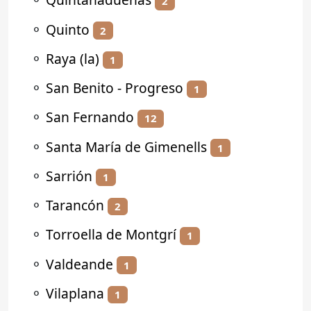
2
⚬
Quinto
2
⚬
Raya (la)
1
⚬
San Benito - Progreso
1
⚬
San Fernando
12
⚬
Santa María de Gimenells
1
⚬
Sarrión
1
⚬
Tarancón
2
⚬
Torroella de Montgrí
1
⚬
Valdeande
1
⚬
Vilaplana
1