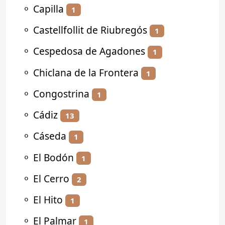
⚬
Capilla
1
⚬
Castellfollit de Riubregós
1
⚬
Cespedosa de Agadones
1
⚬
Chiclana de la Frontera
1
⚬
Congostrina
1
⚬
Cádiz
13
⚬
Cáseda
1
⚬
El Bodón
1
⚬
El Cerro
2
⚬
El Hito
1
⚬
El Palmar
1