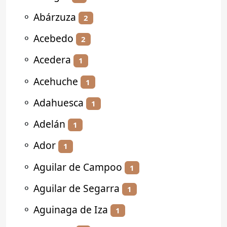
⚬
Abárzuza
2
⚬
Acebedo
2
⚬
Acedera
1
⚬
Acehuche
1
⚬
Adahuesca
1
⚬
Adelán
1
⚬
Ador
1
⚬
Aguilar de Campoo
1
⚬
Aguilar de Segarra
1
⚬
Aguinaga de Iza
1