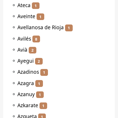
⚬
Ateca
1
⚬
Aveinte
1
⚬
Avellanosa de Rioja
1
⚬
Avilés
8
⚬
Avià
2
⚬
Ayegui
2
⚬
Azadinos
1
⚬
Azagra
1
⚬
Azanuy
1
⚬
Azkarate
1
⚬
Azqueta
1