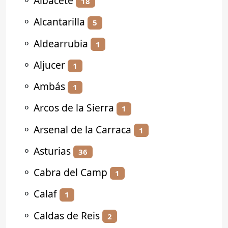
⚬
Albacete
18
⚬
Alcantarilla
5
⚬
Aldearrubia
1
⚬
Aljucer
1
⚬
Ambás
1
⚬
Arcos de la Sierra
1
⚬
Arsenal de la Carraca
1
⚬
Asturias
36
⚬
Cabra del Camp
1
⚬
Calaf
1
⚬
Caldas de Reis
2