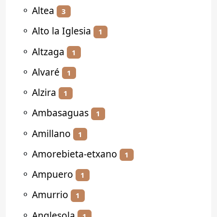
⚬
Altea
3
⚬
Alto la Iglesia
1
⚬
Altzaga
1
⚬
Alvaré
1
⚬
Alzira
1
⚬
Ambasaguas
1
⚬
Amillano
1
⚬
Amorebieta-etxano
1
⚬
Ampuero
1
⚬
Amurrio
1
⚬
Anglesola
1