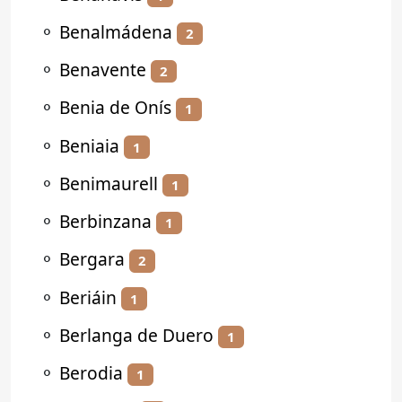
⚬
Benalmádena
2
⚬
Benavente
2
⚬
Benia de Onís
1
⚬
Beniaia
1
⚬
Benimaurell
1
⚬
Berbinzana
1
⚬
Bergara
2
⚬
Beriáin
1
⚬
Berlanga de Duero
1
⚬
Berodia
1