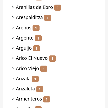
⚬
Arenillas de Ebro
1
⚬
Arespalditza
1
⚬
Areños
1
⚬
Argente
1
⚬
Arguijo
1
⚬
Arico El Nuevo
1
⚬
Arico Viejo
1
⚬
Arizala
1
⚬
Arizaleta
1
⚬
Armenteros
1