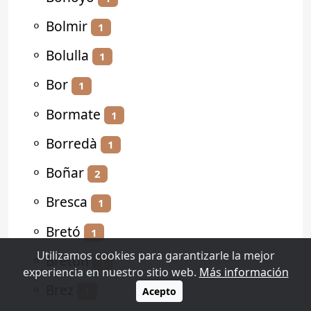
⚬
Bolmir
1
⚬
Bolulla
1
⚬
Bor
1
⚬
Bormate
1
⚬
Borredà
1
⚬
Boñar
2
⚬
Bresca
1
⚬
Bretó
1
Utilizamos cookies para garantizarle la mejor
⚬
Bretún
1
experiencia en nuestro sitio web.
Más información
⚬
Brez
1
Acepto