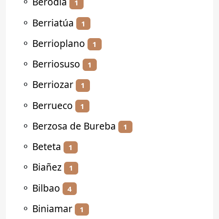
⚬
Berodia
1
⚬
Berriatúa
1
⚬
Berrioplano
1
⚬
Berriosuso
1
⚬
Berriozar
1
⚬
Berrueco
1
⚬
Berzosa de Bureba
1
⚬
Beteta
1
⚬
Biañez
1
⚬
Bilbao
4
⚬
Biniamar
1