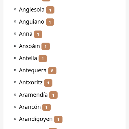
⚬
Anglesola
1
⚬
Anguiano
1
⚬
Anna
1
⚬
Ansoáin
1
⚬
Antella
1
⚬
Antequera
8
⚬
Antxoritz
1
⚬
Aramendía
1
⚬
Arancón
1
⚬
Arandigoyen
1