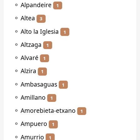
⚬
Alpandeire
1
⚬
Altea
3
⚬
Alto la Iglesia
1
⚬
Altzaga
1
⚬
Alvaré
1
⚬
Alzira
1
⚬
Ambasaguas
1
⚬
Amillano
1
⚬
Amorebieta-etxano
1
⚬
Ampuero
1
⚬
Amurrio
1