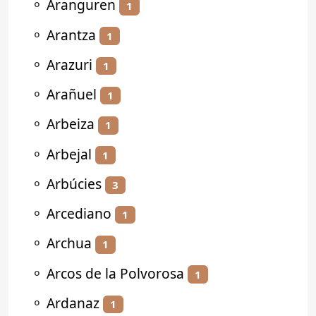
⚬
Aranguren
1
⚬
Arantza
1
⚬
Arazuri
1
⚬
Arañuel
1
⚬
Arbeiza
1
⚬
Arbejal
1
⚬
Arbúcies
3
⚬
Arcediano
1
⚬
Archua
1
⚬
Arcos de la Polvorosa
1
⚬
Ardanaz
1