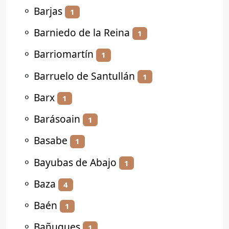
⚬
Barjas
1
⚬
Barniedo de la Reina
1
⚬
Barriomartín
1
⚬
Barruelo de Santullán
1
⚬
Barx
1
⚬
Barásoain
1
⚬
Basabe
1
⚬
Bayubas de Abajo
1
⚬
Baza
4
⚬
Baén
1
⚬
Bañugues
1