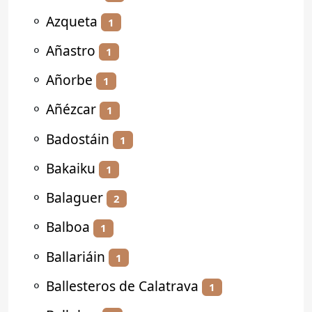
⚬
Azqueta
1
⚬
Añastro
1
⚬
Añorbe
1
⚬
Añézcar
1
⚬
Badostáin
1
⚬
Bakaiku
1
⚬
Balaguer
2
⚬
Balboa
1
⚬
Ballariáin
1
⚬
Ballesteros de Calatrava
1