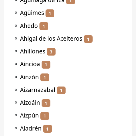
1
⚬
Agüimes
1
⚬
Ahedo
1
⚬
Ahigal de los Aceiteros
1
⚬
Ahillones
3
⚬
Aincioa
1
⚬
Ainzón
1
⚬
Aizarnazabal
1
⚬
Aizoáin
1
⚬
Aizpún
1
⚬
Aladrén
1