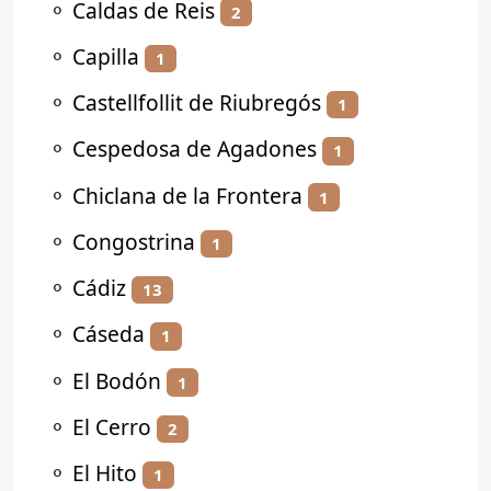
⚬
Caldas de Reis
2
⚬
Capilla
1
⚬
Castellfollit de Riubregós
1
⚬
Cespedosa de Agadones
1
⚬
Chiclana de la Frontera
1
⚬
Congostrina
1
⚬
Cádiz
13
⚬
Cáseda
1
⚬
El Bodón
1
⚬
El Cerro
2
⚬
El Hito
1