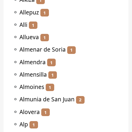
1
⚬
Allepuz
1
⚬
Alli
1
⚬
Allueva
1
⚬
Almenar de Soria
1
⚬
Almendra
1
⚬
Almensilla
1
⚬
Almoines
1
⚬
Almunia de San Juan
2
⚬
Alovera
1
⚬
Alp
1