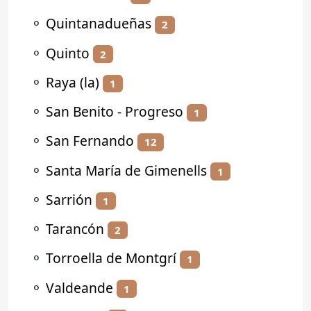
⚬
Quintanadueñas
2
⚬
Quinto
2
⚬
Raya (la)
1
⚬
San Benito - Progreso
1
⚬
San Fernando
12
⚬
Santa María de Gimenells
1
⚬
Sarrión
1
⚬
Tarancón
2
⚬
Torroella de Montgrí
1
⚬
Valdeande
1