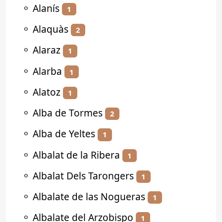
⚬
Alanís
1
⚬
Alaquàs
2
⚬
Alaraz
1
⚬
Alarba
1
⚬
Alatoz
1
⚬
Alba de Tormes
2
⚬
Alba de Yeltes
1
⚬
Albalat de la Ribera
1
⚬
Albalat Dels Tarongers
1
⚬
Albalate de las Nogueras
1
⚬
Albalate del Arzobispo
1