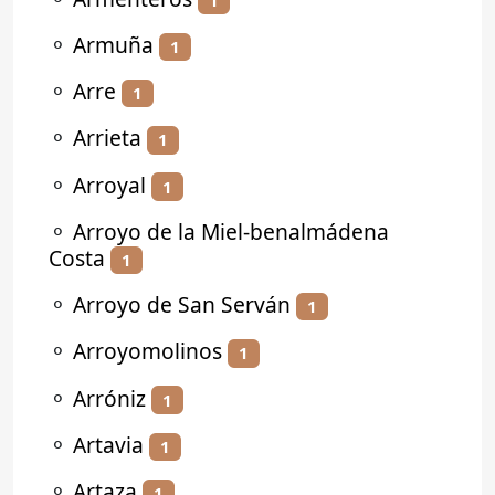
⚬
Armuña
1
⚬
Arre
1
⚬
Arrieta
1
⚬
Arroyal
1
⚬
Arroyo de la Miel-benalmádena
Costa
1
⚬
Arroyo de San Serván
1
⚬
Arroyomolinos
1
⚬
Arróniz
1
⚬
Artavia
1
⚬
Artaza
1