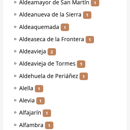
⚬
Aldeamayor de San Martín
1
⚬
Aldeanueva de la Sierra
1
⚬
Aldeaquemada
1
⚬
Aldeaseca de la Frontera
1
⚬
Aldeavieja
2
⚬
Aldeavieja de Tormes
1
⚬
Aldehuela de Periáñez
1
⚬
Alella
1
⚬
Alevia
1
⚬
Alfajarín
1
⚬
Alfambra
1