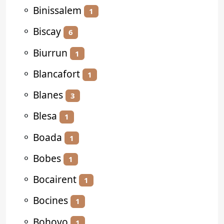
⚬
Binissalem
1
⚬
Biscay
6
⚬
Biurrun
1
⚬
Blancafort
1
⚬
Blanes
3
⚬
Blesa
1
⚬
Boada
1
⚬
Bobes
1
⚬
Bocairent
1
⚬
Bocines
1
⚬
Bohoyo
1