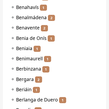
⚬
Benahavís
1
⚬
Benalmádena
2
⚬
Benavente
2
⚬
Benia de Onís
1
⚬
Beniaia
1
⚬
Benimaurell
1
⚬
Berbinzana
1
⚬
Bergara
2
⚬
Beriáin
1
⚬
Berlanga de Duero
1