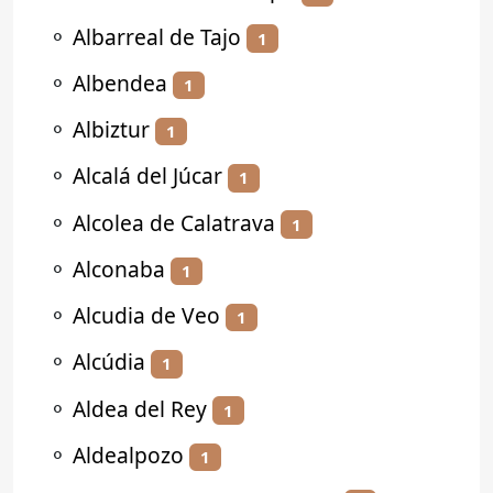
⚬
Albarreal de Tajo
1
⚬
Albendea
1
⚬
Albiztur
1
⚬
Alcalá del Júcar
1
⚬
Alcolea de Calatrava
1
⚬
Alconaba
1
⚬
Alcudia de Veo
1
⚬
Alcúdia
1
⚬
Aldea del Rey
1
⚬
Aldealpozo
1