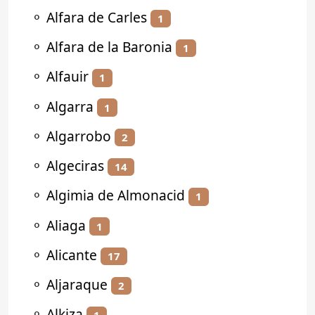
⚬
Alfara de Carles
1
⚬
Alfara de la Baronia
1
⚬
Alfauir
1
⚬
Algarra
1
⚬
Algarrobo
2
⚬
Algeciras
14
⚬
Algimia de Almonacid
1
⚬
Aliaga
1
⚬
Alicante
17
⚬
Aljaraque
2
⚬
Alkiza