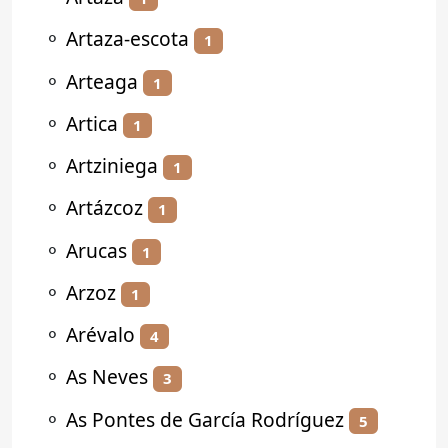
⚬
Artaza-escota
1
⚬
Arteaga
1
⚬
Artica
1
⚬
Artziniega
1
⚬
Artázcoz
1
⚬
Arucas
1
⚬
Arzoz
1
⚬
Arévalo
4
⚬
As Neves
3
⚬
As Pontes de García Rodríguez
5