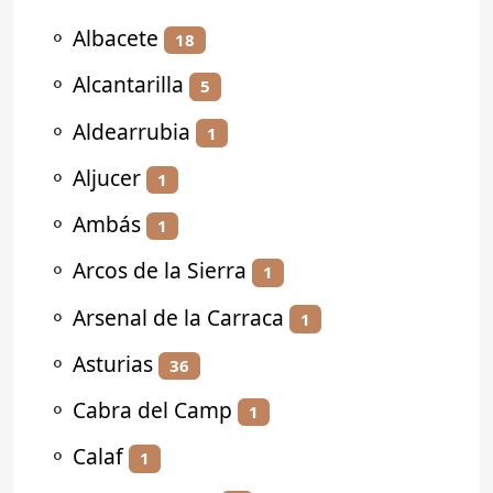
⚬
Albacete
18
⚬
Alcantarilla
5
⚬
Aldearrubia
1
⚬
Aljucer
1
⚬
Ambás
1
⚬
Arcos de la Sierra
1
⚬
Arsenal de la Carraca
1
⚬
Asturias
36
⚬
Cabra del Camp
1
⚬
Calaf
1