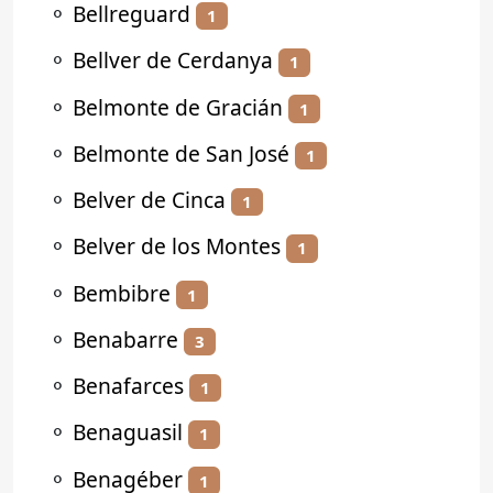
⚬
Bellreguard
1
⚬
Bellver de Cerdanya
1
⚬
Belmonte de Gracián
1
⚬
Belmonte de San José
1
⚬
Belver de Cinca
1
⚬
Belver de los Montes
1
⚬
Bembibre
1
⚬
Benabarre
3
⚬
Benafarces
1
⚬
Benaguasil
1
⚬
Benagéber
1