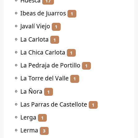
⚬
Huesca
17
⚬
Ibeas de Juarros
1
⚬
Javalí Viejo
1
⚬
La Carlota
1
⚬
La Chica Carlota
1
⚬
La Pedraja de Portillo
1
⚬
La Torre del Valle
1
⚬
La Ñora
1
⚬
Las Parras de Castellote
1
⚬
Lerga
1
⚬
Lerma
3