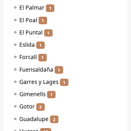
⚬
El Palmar
1
⚬
El Poal
1
⚬
El Puntal
1
⚬
Eslida
1
⚬
Forcall
1
⚬
Fuensaldaña
1
⚬
Garres y Lages
1
⚬
Gimenells
1
⚬
Gotor
2
⚬
Guadalupe
2