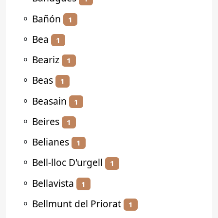
⚬
Bañón
1
⚬
Bea
1
⚬
Beariz
1
⚬
Beas
1
⚬
Beasain
1
⚬
Beires
1
⚬
Belianes
1
⚬
Bell-lloc D'urgell
1
⚬
Bellavista
1
⚬
Bellmunt del Priorat
1