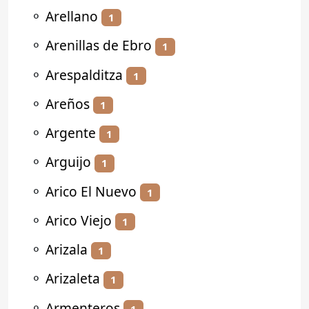
⚬
Arellano
1
⚬
Arenillas de Ebro
1
⚬
Arespalditza
1
⚬
Areños
1
⚬
Argente
1
⚬
Arguijo
1
⚬
Arico El Nuevo
1
⚬
Arico Viejo
1
⚬
Arizala
1
⚬
Arizaleta
1
⚬
Armenteros
1