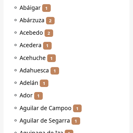
⚬
Abáigar
1
⚬
Abárzuza
2
⚬
Acebedo
2
⚬
Acedera
1
⚬
Acehuche
1
⚬
Adahuesca
1
⚬
Adelán
1
⚬
Ador
1
⚬
Aguilar de Campoo
1
⚬
Aguilar de Segarra
1
⚬
Aguinaga de Iza