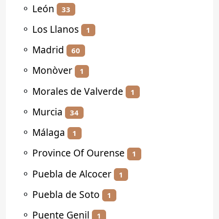
⚬
León
33
⚬
Los Llanos
1
⚬
Madrid
60
⚬
Monòver
1
⚬
Morales de Valverde
1
⚬
Murcia
34
⚬
Málaga
1
⚬
Province Of Ourense
1
⚬
Puebla de Alcocer
1
⚬
Puebla de Soto
1
⚬
Puente Genil
1