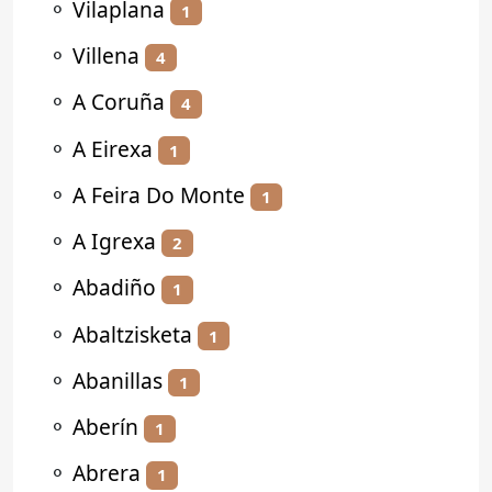
⚬
Vilaplana
1
⚬
Villena
4
⚬
A Coruña
4
⚬
A Eirexa
1
⚬
A Feira Do Monte
1
⚬
A Igrexa
2
⚬
Abadiño
1
⚬
Abaltzisketa
1
⚬
Abanillas
1
⚬
Aberín
1
⚬
Abrera
1