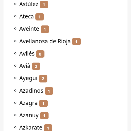
⚬
Astúlez
1
⚬
Ateca
1
⚬
Aveinte
1
⚬
Avellanosa de Rioja
1
⚬
Avilés
8
⚬
Avià
2
⚬
Ayegui
2
⚬
Azadinos
1
⚬
Azagra
1
⚬
Azanuy
1
⚬
Azkarate
1