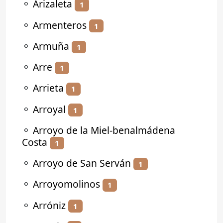
⚬
Arizaleta
1
⚬
Armenteros
1
⚬
Armuña
1
⚬
Arre
1
⚬
Arrieta
1
⚬
Arroyal
1
⚬
Arroyo de la Miel-benalmádena
Costa
1
⚬
Arroyo de San Serván
1
⚬
Arroyomolinos
1
⚬
Arróniz
1