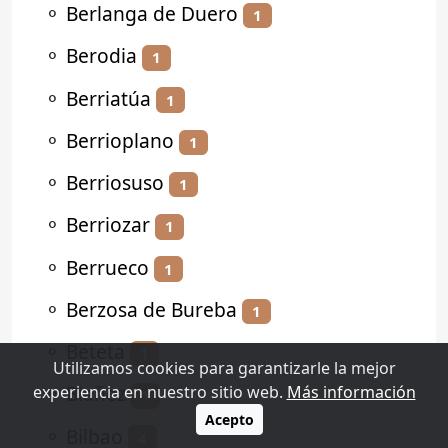
⚬
Berlanga de Duero
1
⚬
Berodia
1
⚬
Berriatúa
1
⚬
Berrioplano
1
⚬
Berriosuso
1
⚬
Berriozar
1
⚬
Berrueco
1
⚬
Berzosa de Bureba
1
⚬
Beteta
1
Utilizamos cookies para garantizarle la mejor
⚬
Biañez
experiencia en nuestro sitio web.
Más información
1
Acepto
⚬
Bilbao
4