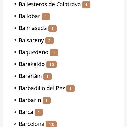
⚬
Ballesteros de Calatrava
1
⚬
Ballobar
1
⚬
Balmaseda
1
⚬
Balsareny
2
⚬
Baquedano
1
⚬
Barakaldo
12
⚬
Barañáin
1
⚬
Barbadillo del Pez
1
⚬
Barbarín
1
⚬
Barca
1
⚬
Barcelona
12