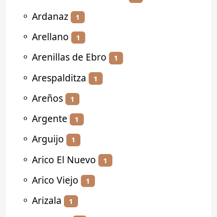
⚬
Ardanaz
1
⚬
Arellano
1
⚬
Arenillas de Ebro
1
⚬
Arespalditza
1
⚬
Areños
1
⚬
Argente
1
⚬
Arguijo
1
⚬
Arico El Nuevo
1
⚬
Arico Viejo
1
⚬
Arizala
1