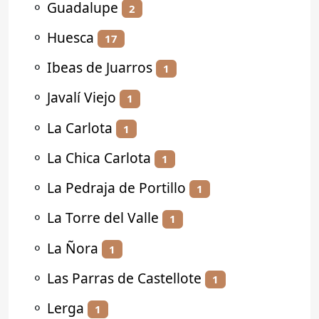
⚬
Guadalupe
2
⚬
Huesca
17
⚬
Ibeas de Juarros
1
⚬
Javalí Viejo
1
⚬
La Carlota
1
⚬
La Chica Carlota
1
⚬
La Pedraja de Portillo
1
⚬
La Torre del Valle
1
⚬
La Ñora
1
⚬
Las Parras de Castellote
1
⚬
Lerga
1