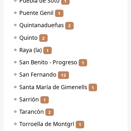
⚬
Puebla de Soto
1
⚬
Puente Genil
1
⚬
Quintanadueñas
2
⚬
Quinto
2
⚬
Raya (la)
1
⚬
San Benito - Progreso
1
⚬
San Fernando
12
⚬
Santa María de Gimenells
1
⚬
Sarrión
1
⚬
Tarancón
2
⚬
Torroella de Montgrí
1