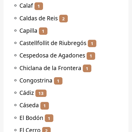
⚬
Calaf
1
⚬
Caldas de Reis
2
⚬
Capilla
1
⚬
Castellfollit de Riubregós
1
⚬
Cespedosa de Agadones
1
⚬
Chiclana de la Frontera
1
⚬
Congostrina
1
⚬
Cádiz
13
⚬
Cáseda
1
⚬
El Bodón
1
⚬
El Cerro
2