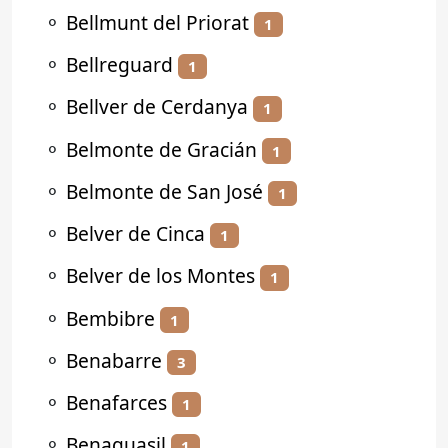
⚬
Bellmunt del Priorat
1
⚬
Bellreguard
1
⚬
Bellver de Cerdanya
1
⚬
Belmonte de Gracián
1
⚬
Belmonte de San José
1
⚬
Belver de Cinca
1
⚬
Belver de los Montes
1
⚬
Bembibre
1
⚬
Benabarre
3
⚬
Benafarces
1
⚬
Benaguasil
1