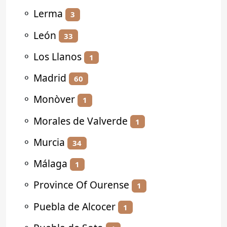
⚬
Lerma
3
⚬
León
33
⚬
Los Llanos
1
⚬
Madrid
60
⚬
Monòver
1
⚬
Morales de Valverde
1
⚬
Murcia
34
⚬
Málaga
1
⚬
Province Of Ourense
1
⚬
Puebla de Alcocer
1