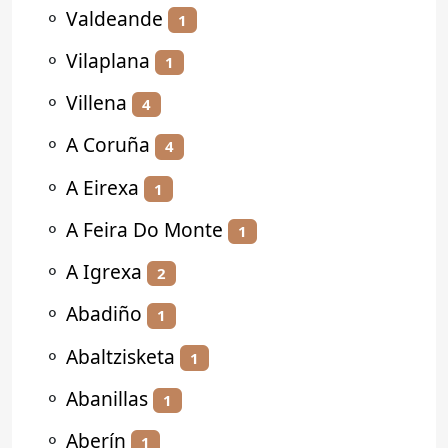
⚬
Valdeande
1
⚬
Vilaplana
1
⚬
Villena
4
⚬
A Coruña
4
⚬
A Eirexa
1
⚬
A Feira Do Monte
1
⚬
A Igrexa
2
⚬
Abadiño
1
⚬
Abaltzisketa
1
⚬
Abanillas
1
⚬
Aberín
1