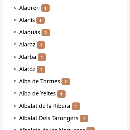
⚬
Aladrén
1
⚬
Alanís
1
⚬
Alaquàs
2
⚬
Alaraz
1
⚬
Alarba
1
⚬
Alatoz
1
⚬
Alba de Tormes
2
⚬
Alba de Yeltes
1
⚬
Albalat de la Ribera
1
⚬
Albalat Dels Tarongers
1