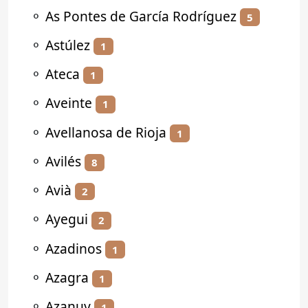
⚬
As Pontes de García Rodríguez
5
⚬
Astúlez
1
⚬
Ateca
1
⚬
Aveinte
1
⚬
Avellanosa de Rioja
1
⚬
Avilés
8
⚬
Avià
2
⚬
Ayegui
2
⚬
Azadinos
1
⚬
Azagra
1
⚬
Azanuy
1