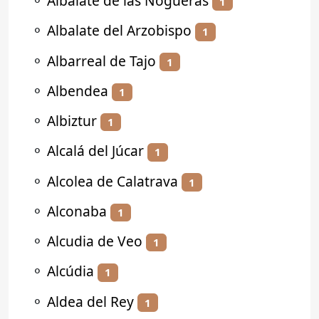
⚬
Albalate de las Nogueras
1
⚬
Albalate del Arzobispo
1
⚬
Albarreal de Tajo
1
⚬
Albendea
1
⚬
Albiztur
1
⚬
Alcalá del Júcar
1
⚬
Alcolea de Calatrava
1
⚬
Alconaba
1
⚬
Alcudia de Veo
1
⚬
Alcúdia
1
⚬
Aldea del Rey
1