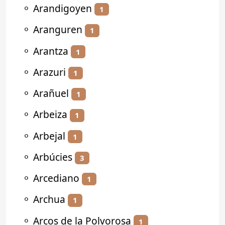
⚬
Arandigoyen
1
⚬
Aranguren
1
⚬
Arantza
1
⚬
Arazuri
1
⚬
Arañuel
1
⚬
Arbeiza
1
⚬
Arbejal
1
⚬
Arbúcies
3
⚬
Arcediano
1
⚬
Archua
1
⚬
Arcos de la Polvorosa
1