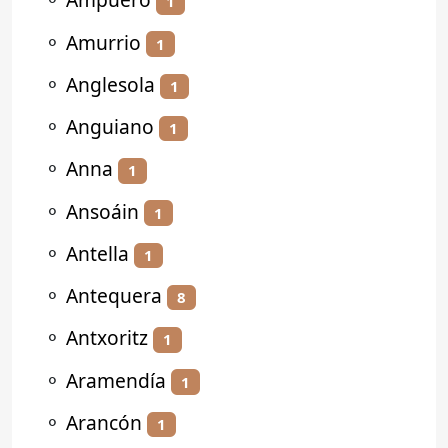
1
⚬
Amurrio
1
⚬
Anglesola
1
⚬
Anguiano
1
⚬
Anna
1
⚬
Ansoáin
1
⚬
Antella
1
⚬
Antequera
8
⚬
Antxoritz
1
⚬
Aramendía
1
⚬
Arancón
1