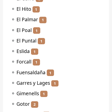
⚬
El Hito
1
⚬
El Palmar
1
⚬
El Poal
1
⚬
El Puntal
1
⚬
Eslida
1
⚬
Forcall
1
⚬
Fuensaldaña
1
⚬
Garres y Lages
1
⚬
Gimenells
1
⚬
Gotor
2