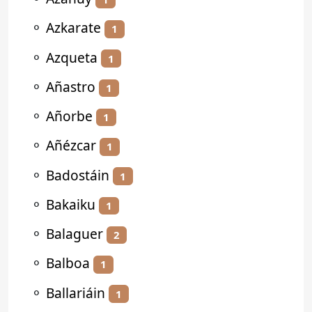
⚬
Azkarate
1
⚬
Azqueta
1
⚬
Añastro
1
⚬
Añorbe
1
⚬
Añézcar
1
⚬
Badostáin
1
⚬
Bakaiku
1
⚬
Balaguer
2
⚬
Balboa
1
⚬
Ballariáin
1