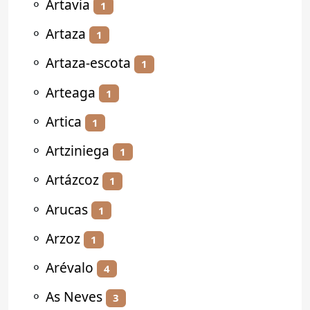
⚬
Artavia
1
⚬
Artaza
1
⚬
Artaza-escota
1
⚬
Arteaga
1
⚬
Artica
1
⚬
Artziniega
1
⚬
Artázcoz
1
⚬
Arucas
1
⚬
Arzoz
1
⚬
Arévalo
4
⚬
As Neves
3