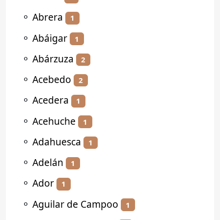
⚬
Abrera
1
⚬
Abáigar
1
⚬
Abárzuza
2
⚬
Acebedo
2
⚬
Acedera
1
⚬
Acehuche
1
⚬
Adahuesca
1
⚬
Adelán
1
⚬
Ador
1
⚬
Aguilar de Campoo
1