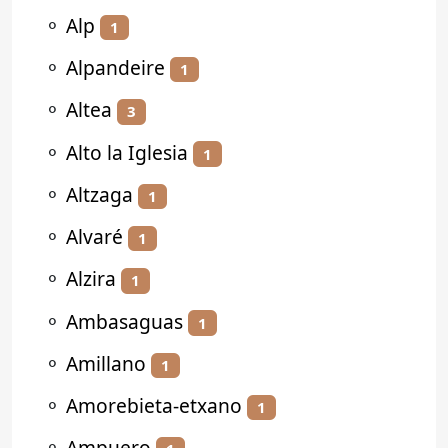
⚬
Alp
1
⚬
Alpandeire
1
⚬
Altea
3
⚬
Alto la Iglesia
1
⚬
Altzaga
1
⚬
Alvaré
1
⚬
Alzira
1
⚬
Ambasaguas
1
⚬
Amillano
1
⚬
Amorebieta-etxano
1
⚬
Ampuero