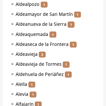
⚬
Aldealpozo
1
⚬
Aldeamayor de San Martín
1
⚬
Aldeanueva de la Sierra
1
⚬
Aldeaquemada
1
⚬
Aldeaseca de la Frontera
1
⚬
Aldeavieja
2
⚬
Aldeavieja de Tormes
1
⚬
Aldehuela de Periáñez
1
⚬
Alella
1
⚬
Alevia
1
⚬
Alfajarín
1