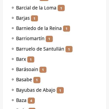
⚬
Barcial de la Loma
1
⚬
Barjas
1
⚬
Barniedo de la Reina
1
⚬
Barriomartín
1
⚬
Barruelo de Santullán
1
⚬
Barx
1
⚬
Barásoain
1
⚬
Basabe
1
⚬
Bayubas de Abajo
1
⚬
Baza
4