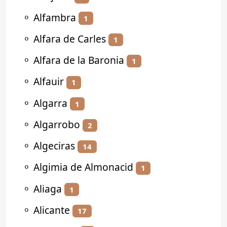
⚬
Alfambra
1
⚬
Alfara de Carles
1
⚬
Alfara de la Baronia
1
⚬
Alfauir
1
⚬
Algarra
1
⚬
Algarrobo
2
⚬
Algeciras
14
⚬
Algimia de Almonacid
1
⚬
Aliaga
1
⚬
Alicante
17