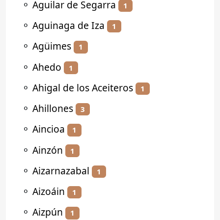
⚬
Aguilar de Segarra
1
⚬
Aguinaga de Iza
1
⚬
Agüimes
1
⚬
Ahedo
1
⚬
Ahigal de los Aceiteros
1
⚬
Ahillones
3
⚬
Aincioa
1
⚬
Ainzón
1
⚬
Aizarnazabal
1
⚬
Aizoáin
1
⚬
Aizpún
1