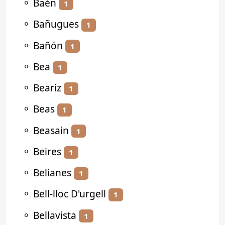
⚬
Baén
1
⚬
Bañugues
1
⚬
Bañón
1
⚬
Bea
1
⚬
Beariz
1
⚬
Beas
1
⚬
Beasain
1
⚬
Beires
1
⚬
Belianes
1
⚬
Bell-lloc D'urgell
1
⚬
Bellavista
1