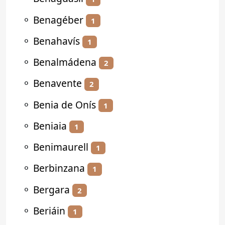
⚬
Benagéber
1
⚬
Benahavís
1
⚬
Benalmádena
2
⚬
Benavente
2
⚬
Benia de Onís
1
⚬
Beniaia
1
⚬
Benimaurell
1
⚬
Berbinzana
1
⚬
Bergara
2
⚬
Beriáin
1