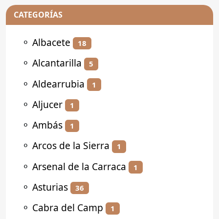
CATEGORÍAS
⚬
Albacete
18
⚬
Alcantarilla
5
⚬
Aldearrubia
1
⚬
Aljucer
1
⚬
Ambás
1
⚬
Arcos de la Sierra
1
⚬
Arsenal de la Carraca
1
⚬
Asturias
36
⚬
Cabra del Camp
1