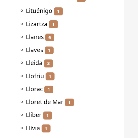
⚬
Lituénigo
1
⚬
Lizartza
1
⚬
Llanes
6
⚬
Llaves
1
⚬
Lleida
3
⚬
Llofriu
1
⚬
Llorac
1
⚬
Lloret de Mar
1
⚬
Llíber
1
⚬
Llívia
1