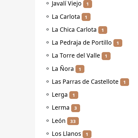
⚬
Javalí Viejo
1
⚬
La Carlota
1
⚬
La Chica Carlota
1
⚬
La Pedraja de Portillo
1
⚬
La Torre del Valle
1
⚬
La Ñora
1
⚬
Las Parras de Castellote
1
⚬
Lerga
1
⚬
Lerma
3
⚬
León
33
⚬
Los Llanos
1