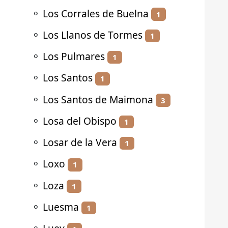
⚬
Los Corrales de Buelna
1
⚬
Los Llanos de Tormes
1
⚬
Los Pulmares
1
⚬
Los Santos
1
⚬
Los Santos de Maimona
3
⚬
Losa del Obispo
1
⚬
Losar de la Vera
1
⚬
Loxo
1
⚬
Loza
1
⚬
Luesma
1