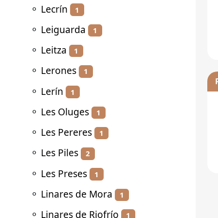
⚬
Lecrín
1
⚬
Leiguarda
1
⚬
Leitza
1
⚬
Lerones
1
⚬
Lerín
1
⚬
Les Oluges
1
⚬
Les Pereres
1
⚬
Les Piles
2
⚬
Les Preses
1
⚬
Linares de Mora
1
⚬
Linares de Riofrío
1