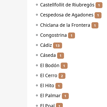
⚬
Castellfollit de Riubregós
1
⚬
Cespedosa de Agadones
1
⚬
Chiclana de la Frontera
1
⚬
Congostrina
1
⚬
Cádiz
13
⚬
Cáseda
1
⚬
El Bodón
1
⚬
El Cerro
2
⚬
El Hito
1
⚬
El Palmar
1
⚬
El Poal
1