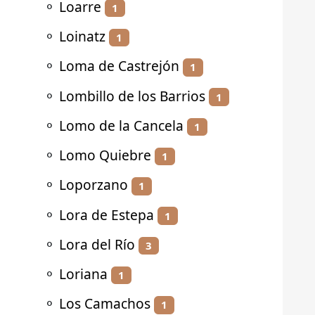
⚬
Loarre
1
⚬
Loinatz
1
⚬
Loma de Castrejón
1
⚬
Lombillo de los Barrios
1
⚬
Lomo de la Cancela
1
⚬
Lomo Quiebre
1
⚬
Loporzano
1
⚬
Lora de Estepa
1
⚬
Lora del Río
3
⚬
Loriana
1
⚬
Los Camachos
1