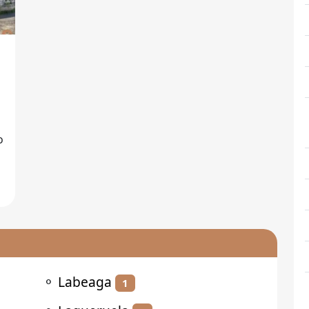
o
e
⚬
Labeaga
1