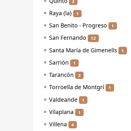
⚬
Quinto
2
⚬
Raya (la)
1
⚬
San Benito - Progreso
1
⚬
San Fernando
12
⚬
Santa María de Gimenells
1
⚬
Sarrión
1
⚬
Tarancón
2
⚬
Torroella de Montgrí
1
⚬
Valdeande
1
⚬
Vilaplana
1
⚬
Villena
4