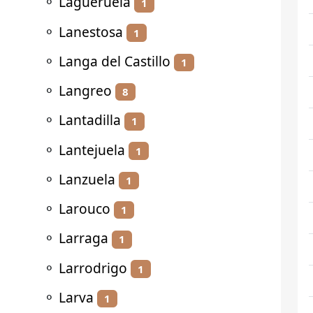
⚬
Lagueruela
1
⚬
Lanestosa
1
⚬
Langa del Castillo
1
⚬
Langreo
8
⚬
Lantadilla
1
⚬
Lantejuela
1
⚬
Lanzuela
1
⚬
Larouco
1
⚬
Larraga
1
⚬
Larrodrigo
1
⚬
Larva
1