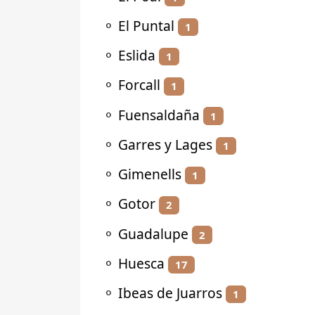
⚬
El Puntal
1
⚬
Eslida
1
⚬
Forcall
1
⚬
Fuensaldaña
1
⚬
Garres y Lages
1
⚬
Gimenells
1
⚬
Gotor
2
⚬
Guadalupe
2
⚬
Huesca
17
⚬
Ibeas de Juarros
1