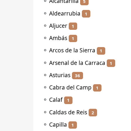
⚬
Alcantarilla
5
⚬
Aldearrubia
1
⚬
Aljucer
1
⚬
Ambás
1
⚬
Arcos de la Sierra
1
⚬
Arsenal de la Carraca
1
⚬
Asturias
36
⚬
Cabra del Camp
1
⚬
Calaf
1
⚬
Caldas de Reis
2
⚬
Capilla
1