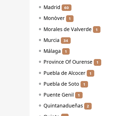
⚬
Madrid
60
⚬
Monòver
1
⚬
Morales de Valverde
1
⚬
Murcia
34
⚬
Málaga
1
⚬
Province Of Ourense
1
⚬
Puebla de Alcocer
1
⚬
Puebla de Soto
1
⚬
Puente Genil
1
⚬
Quintanadueñas
2