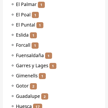
⚬
El Palmar
1
⚬
El Poal
1
⚬
El Puntal
1
⚬
Eslida
1
⚬
Forcall
1
⚬
Fuensaldaña
1
⚬
Garres y Lages
1
⚬
Gimenells
1
⚬
Gotor
2
⚬
Guadalupe
2
⚬
Huesca
17