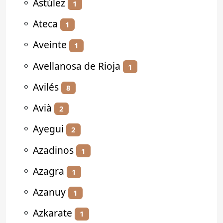
⚬
Astúlez
1
⚬
Ateca
1
⚬
Aveinte
1
⚬
Avellanosa de Rioja
1
⚬
Avilés
8
⚬
Avià
2
⚬
Ayegui
2
⚬
Azadinos
1
⚬
Azagra
1
⚬
Azanuy
1
⚬
Azkarate
1