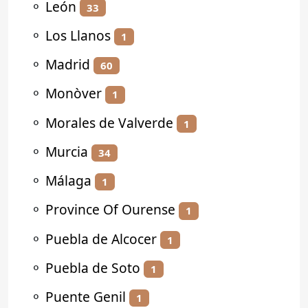
⚬
León
33
⚬
Los Llanos
1
⚬
Madrid
60
⚬
Monòver
1
⚬
Morales de Valverde
1
⚬
Murcia
34
⚬
Málaga
1
⚬
Province Of Ourense
1
⚬
Puebla de Alcocer
1
⚬
Puebla de Soto
1
⚬
Puente Genil
1