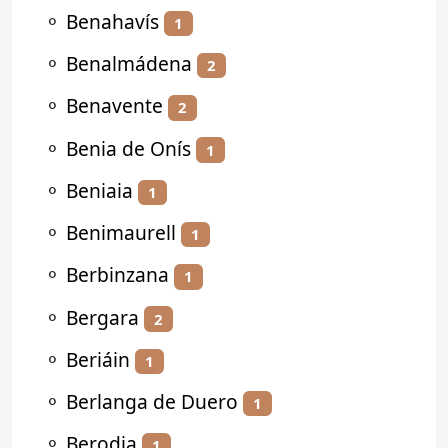
⚬
Benahavís
1
⚬
Benalmádena
2
⚬
Benavente
2
⚬
Benia de Onís
1
⚬
Beniaia
1
⚬
Benimaurell
1
⚬
Berbinzana
1
⚬
Bergara
2
⚬
Beriáin
1
⚬
Berlanga de Duero
1
⚬
Berodia
1