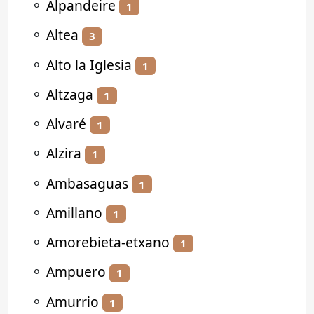
⚬
Alpandeire
1
⚬
Altea
3
⚬
Alto la Iglesia
1
⚬
Altzaga
1
⚬
Alvaré
1
⚬
Alzira
1
⚬
Ambasaguas
1
⚬
Amillano
1
⚬
Amorebieta-etxano
1
⚬
Ampuero
1
⚬
Amurrio
1