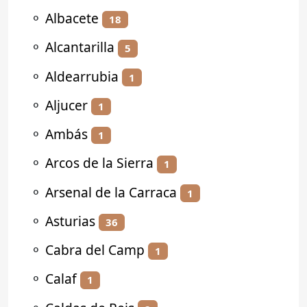
⚬
Albacete
18
⚬
Alcantarilla
5
⚬
Aldearrubia
1
⚬
Aljucer
1
⚬
Ambás
1
⚬
Arcos de la Sierra
1
⚬
Arsenal de la Carraca
1
⚬
Asturias
36
⚬
Cabra del Camp
1
⚬
Calaf
1