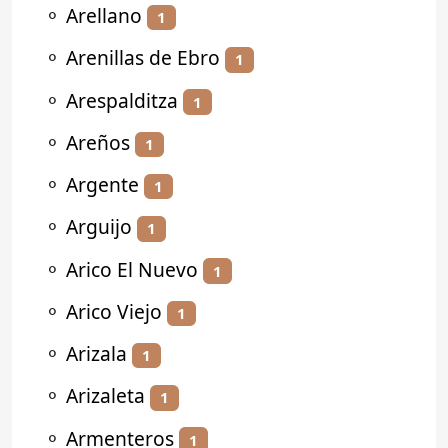
⚬
Arellano
1
⚬
Arenillas de Ebro
1
⚬
Arespalditza
1
⚬
Areños
1
⚬
Argente
1
⚬
Arguijo
1
⚬
Arico El Nuevo
1
⚬
Arico Viejo
1
⚬
Arizala
1
⚬
Arizaleta
1
⚬
Armenteros
1