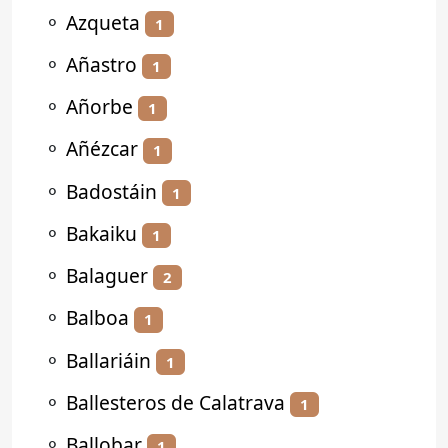
⚬
Azqueta
1
⚬
Añastro
1
⚬
Añorbe
1
⚬
Añézcar
1
⚬
Badostáin
1
⚬
Bakaiku
1
⚬
Balaguer
2
⚬
Balboa
1
⚬
Ballariáin
1
⚬
Ballesteros de Calatrava
1
⚬
Ballobar
1