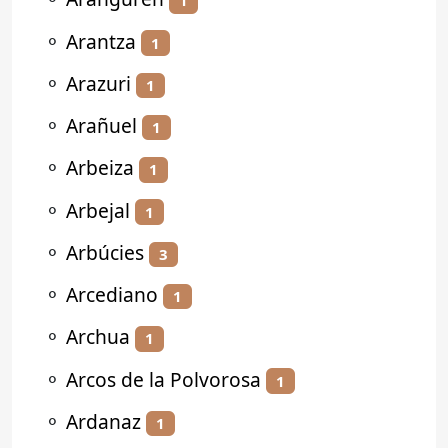
1
⚬
Arantza
1
⚬
Arazuri
1
⚬
Arañuel
1
⚬
Arbeiza
1
⚬
Arbejal
1
⚬
Arbúcies
3
⚬
Arcediano
1
⚬
Archua
1
⚬
Arcos de la Polvorosa
1
⚬
Ardanaz
1