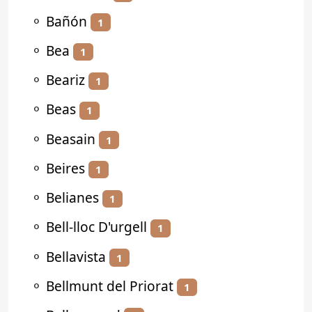
⚬
Bañón
1
⚬
Bea
1
⚬
Beariz
1
⚬
Beas
1
⚬
Beasain
1
⚬
Beires
1
⚬
Belianes
1
⚬
Bell-lloc D'urgell
1
⚬
Bellavista
1
⚬
Bellmunt del Priorat
1