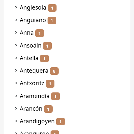
⚬
Anglesola
1
⚬
Anguiano
1
⚬
Anna
1
⚬
Ansoáin
1
⚬
Antella
1
⚬
Antequera
8
⚬
Antxoritz
1
⚬
Aramendía
1
⚬
Arancón
1
⚬
Arandigoyen
1
⚬
Aranguren