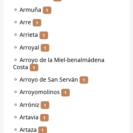
⚬
Armuña
1
⚬
Arre
1
⚬
Arrieta
1
⚬
Arroyal
1
⚬
Arroyo de la Miel-benalmádena
Costa
1
⚬
Arroyo de San Serván
1
⚬
Arroyomolinos
1
⚬
Arróniz
1
⚬
Artavia
1
⚬
Artaza
1