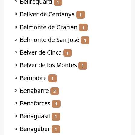
⚬
Bellreguard
1
⚬
Bellver de Cerdanya
1
⚬
Belmonte de Gracián
1
⚬
Belmonte de San José
1
⚬
Belver de Cinca
1
⚬
Belver de los Montes
1
⚬
Bembibre
1
⚬
Benabarre
3
⚬
Benafarces
1
⚬
Benaguasil
1
⚬
Benagéber
1