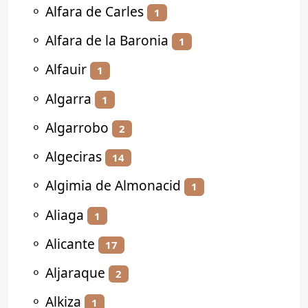
⚬
Alfara de Carles
1
⚬
Alfara de la Baronia
1
⚬
Alfauir
1
⚬
Algarra
1
⚬
Algarrobo
2
⚬
Algeciras
14
⚬
Algimia de Almonacid
1
⚬
Aliaga
1
⚬
Alicante
17
⚬
Aljaraque
2
⚬
Alkiza
1