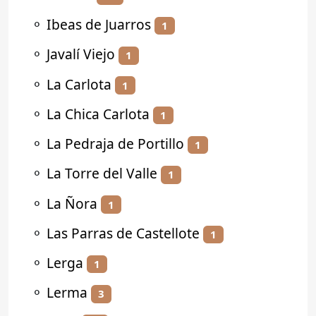
⚬
Ibeas de Juarros
1
⚬
Javalí Viejo
1
⚬
La Carlota
1
⚬
La Chica Carlota
1
⚬
La Pedraja de Portillo
1
⚬
La Torre del Valle
1
⚬
La Ñora
1
⚬
Las Parras de Castellote
1
⚬
Lerga
1
⚬
Lerma
3