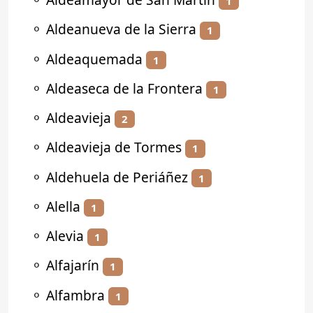
1
⚬
Aldeanueva de la Sierra
1
⚬
Aldeaquemada
1
⚬
Aldeaseca de la Frontera
1
⚬
Aldeavieja
2
⚬
Aldeavieja de Tormes
1
⚬
Aldehuela de Periáñez
1
⚬
Alella
1
⚬
Alevia
1
⚬
Alfajarín
1
⚬
Alfambra
1