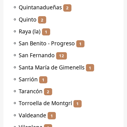
⚬
Quintanadueñas
2
⚬
Quinto
2
⚬
Raya (la)
1
⚬
San Benito - Progreso
1
⚬
San Fernando
12
⚬
Santa María de Gimenells
1
⚬
Sarrión
1
⚬
Tarancón
2
⚬
Torroella de Montgrí
1
⚬
Valdeande
1