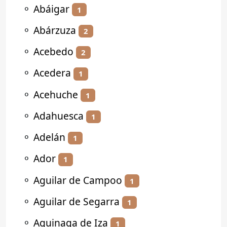
⚬
Abáigar
1
⚬
Abárzuza
2
⚬
Acebedo
2
⚬
Acedera
1
⚬
Acehuche
1
⚬
Adahuesca
1
⚬
Adelán
1
⚬
Ador
1
⚬
Aguilar de Campoo
1
⚬
Aguilar de Segarra
1
⚬
Aguinaga de Iza
1