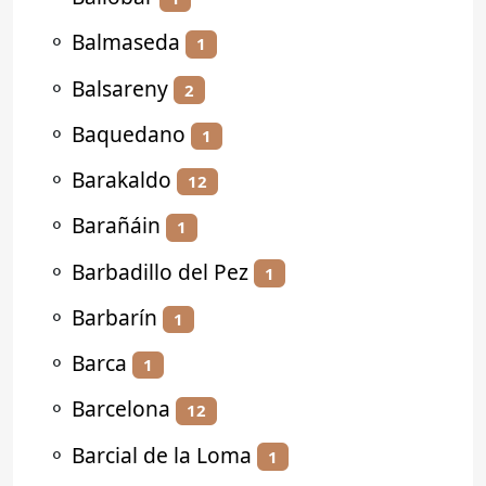
⚬
Balmaseda
1
⚬
Balsareny
2
⚬
Baquedano
1
⚬
Barakaldo
12
⚬
Barañáin
1
⚬
Barbadillo del Pez
1
⚬
Barbarín
1
⚬
Barca
1
⚬
Barcelona
12
⚬
Barcial de la Loma
1