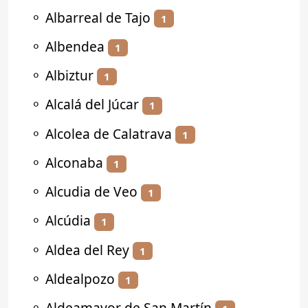
⚬
Albarreal de Tajo
1
⚬
Albendea
1
⚬
Albiztur
1
⚬
Alcalá del Júcar
1
⚬
Alcolea de Calatrava
1
⚬
Alconaba
1
⚬
Alcudia de Veo
1
⚬
Alcúdia
1
⚬
Aldea del Rey
1
⚬
Aldealpozo
1
⚬
Aldeamayor de San Martín