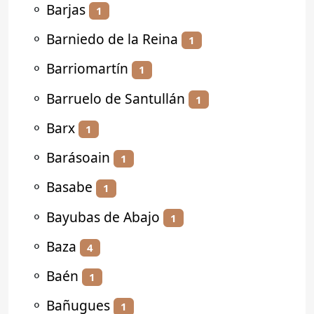
⚬
Barjas
1
⚬
Barniedo de la Reina
1
⚬
Barriomartín
1
⚬
Barruelo de Santullán
1
⚬
Barx
1
⚬
Barásoain
1
⚬
Basabe
1
⚬
Bayubas de Abajo
1
⚬
Baza
4
⚬
Baén
1
⚬
Bañugues
1