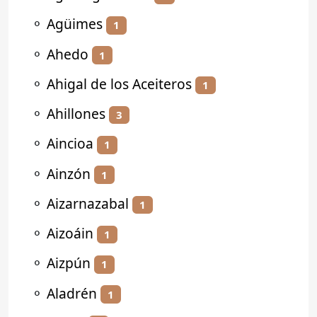
⚬
Agüimes
1
⚬
Ahedo
1
⚬
Ahigal de los Aceiteros
1
⚬
Ahillones
3
⚬
Aincioa
1
⚬
Ainzón
1
⚬
Aizarnazabal
1
⚬
Aizoáin
1
⚬
Aizpún
1
⚬
Aladrén
1