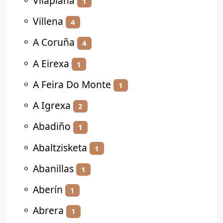
⚬
Vilaplana
1
⚬
Villena
4
⚬
A Coruña
4
⚬
A Eirexa
1
⚬
A Feira Do Monte
1
⚬
A Igrexa
2
⚬
Abadiño
1
⚬
Abaltzisketa
1
⚬
Abanillas
1
⚬
Aberín
1
⚬
Abrera
1