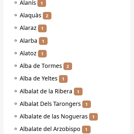
⚬
Alanís
1
⚬
Alaquàs
2
⚬
Alaraz
1
⚬
Alarba
1
⚬
Alatoz
1
⚬
Alba de Tormes
2
⚬
Alba de Yeltes
1
⚬
Albalat de la Ribera
1
⚬
Albalat Dels Tarongers
1
⚬
Albalate de las Nogueras
1
⚬
Albalate del Arzobispo
1