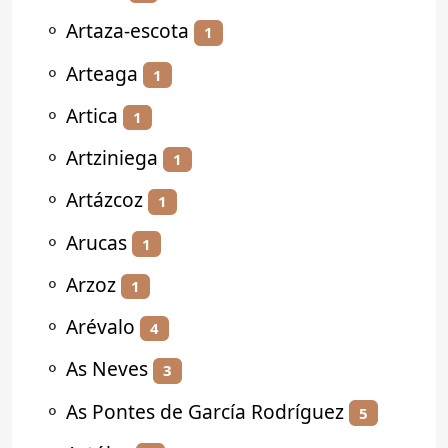
⚬
Artaza-escota
1
⚬
Arteaga
1
⚬
Artica
1
⚬
Artziniega
1
⚬
Artázcoz
1
⚬
Arucas
1
⚬
Arzoz
1
⚬
Arévalo
4
⚬
As Neves
3
⚬
As Pontes de García Rodríguez
5