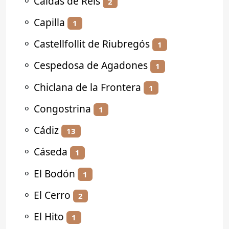
⚬
Caldas de Reis
2
⚬
Capilla
1
⚬
Castellfollit de Riubregós
1
⚬
Cespedosa de Agadones
1
⚬
Chiclana de la Frontera
1
⚬
Congostrina
1
⚬
Cádiz
13
⚬
Cáseda
1
⚬
El Bodón
1
⚬
El Cerro
2
⚬
El Hito
1