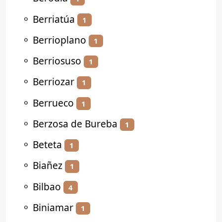
⚬
Berriatúa
1
⚬
Berrioplano
1
⚬
Berriosuso
1
⚬
Berriozar
1
⚬
Berrueco
1
⚬
Berzosa de Bureba
1
⚬
Beteta
1
⚬
Biañez
1
⚬
Bilbao
4
⚬
Biniamar
1