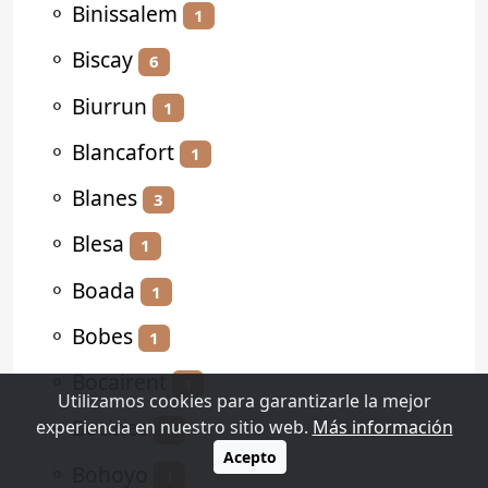
⚬
Binissalem
1
⚬
Biscay
6
⚬
Biurrun
1
⚬
Blancafort
1
⚬
Blanes
3
⚬
Blesa
1
⚬
Boada
1
⚬
Bobes
1
⚬
Bocairent
1
Utilizamos cookies para garantizarle la mejor
⚬
Bocines
experiencia en nuestro sitio web.
Más información
1
Acepto
⚬
Bohoyo
1