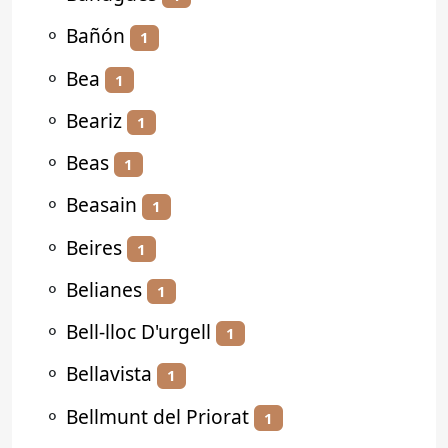
⚬
Bañón
1
⚬
Bea
1
⚬
Beariz
1
⚬
Beas
1
⚬
Beasain
1
⚬
Beires
1
⚬
Belianes
1
⚬
Bell-lloc D'urgell
1
⚬
Bellavista
1
⚬
Bellmunt del Priorat
1