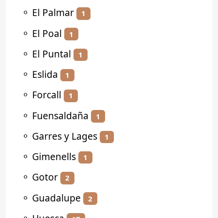
⚬
El Palmar
1
⚬
El Poal
1
⚬
El Puntal
1
⚬
Eslida
1
⚬
Forcall
1
⚬
Fuensaldaña
1
⚬
Garres y Lages
1
⚬
Gimenells
1
⚬
Gotor
2
⚬
Guadalupe
2