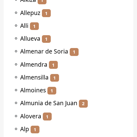
1
⚬
Allepuz
1
⚬
Alli
1
⚬
Allueva
1
⚬
Almenar de Soria
1
⚬
Almendra
1
⚬
Almensilla
1
⚬
Almoines
1
⚬
Almunia de San Juan
2
⚬
Alovera
1
⚬
Alp
1