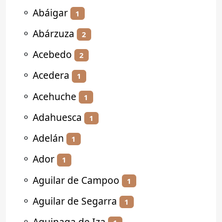
⚬
Abáigar
1
⚬
Abárzuza
2
⚬
Acebedo
2
⚬
Acedera
1
⚬
Acehuche
1
⚬
Adahuesca
1
⚬
Adelán
1
⚬
Ador
1
⚬
Aguilar de Campoo
1
⚬
Aguilar de Segarra
1
⚬
Aguinaga de Iza