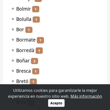
⚬
Bolmir
1
⚬
Bolulla
1
⚬
Bor
1
⚬
Bormate
1
⚬
Borredà
1
⚬
Boñar
2
⚬
Bresca
1
⚬
Bretó
1
Utilizamos cookies para garantizarle la mejor
⚬
Bretún
1
experiencia en nuestro sitio web.
Más información
⚬
Brez
1
Acepto