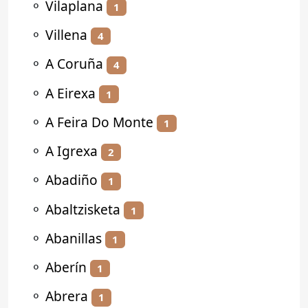
⚬
Vilaplana
1
⚬
Villena
4
⚬
A Coruña
4
⚬
A Eirexa
1
⚬
A Feira Do Monte
1
⚬
A Igrexa
2
⚬
Abadiño
1
⚬
Abaltzisketa
1
⚬
Abanillas
1
⚬
Aberín
1
⚬
Abrera
1