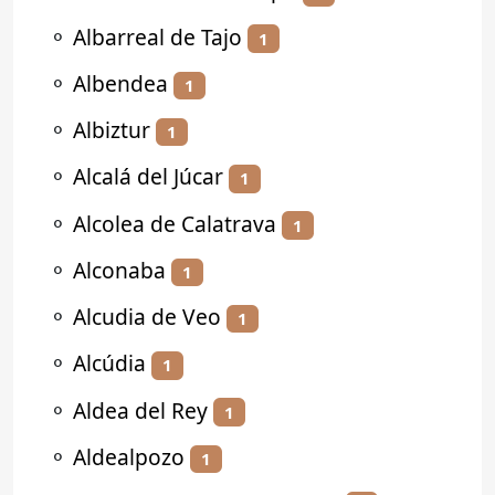
⚬
Albarreal de Tajo
1
⚬
Albendea
1
⚬
Albiztur
1
⚬
Alcalá del Júcar
1
⚬
Alcolea de Calatrava
1
⚬
Alconaba
1
⚬
Alcudia de Veo
1
⚬
Alcúdia
1
⚬
Aldea del Rey
1
⚬
Aldealpozo
1