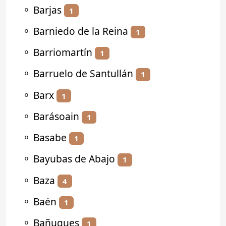
⚬
Barjas
1
⚬
Barniedo de la Reina
1
⚬
Barriomartín
1
⚬
Barruelo de Santullán
1
⚬
Barx
1
⚬
Barásoain
1
⚬
Basabe
1
⚬
Bayubas de Abajo
1
⚬
Baza
4
⚬
Baén
1
⚬
Bañugues
1