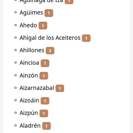
1
⚬
Agüimes
1
⚬
Ahedo
1
⚬
Ahigal de los Aceiteros
1
⚬
Ahillones
3
⚬
Aincioa
1
⚬
Ainzón
1
⚬
Aizarnazabal
1
⚬
Aizoáin
1
⚬
Aizpún
1
⚬
Aladrén
1