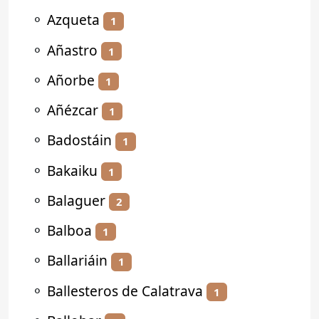
⚬
Azqueta
1
⚬
Añastro
1
⚬
Añorbe
1
⚬
Añézcar
1
⚬
Badostáin
1
⚬
Bakaiku
1
⚬
Balaguer
2
⚬
Balboa
1
⚬
Ballariáin
1
⚬
Ballesteros de Calatrava
1