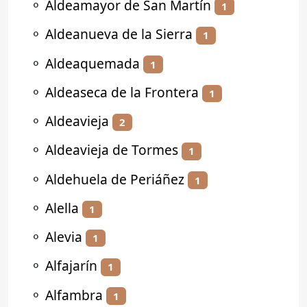
⚬
Aldeamayor de San Martín
1
⚬
Aldeanueva de la Sierra
1
⚬
Aldeaquemada
1
⚬
Aldeaseca de la Frontera
1
⚬
Aldeavieja
2
⚬
Aldeavieja de Tormes
1
⚬
Aldehuela de Periáñez
1
⚬
Alella
1
⚬
Alevia
1
⚬
Alfajarín
1
⚬
Alfambra
1