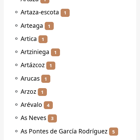
⚬
Artaza-escota
1
⚬
Arteaga
1
⚬
Artica
1
⚬
Artziniega
1
⚬
Artázcoz
1
⚬
Arucas
1
⚬
Arzoz
1
⚬
Arévalo
4
⚬
As Neves
3
⚬
As Pontes de García Rodríguez
5