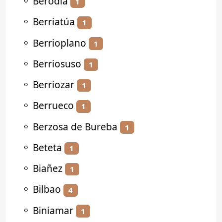
⚬
Berodia
1
⚬
Berriatúa
1
⚬
Berrioplano
1
⚬
Berriosuso
1
⚬
Berriozar
1
⚬
Berrueco
1
⚬
Berzosa de Bureba
1
⚬
Beteta
1
⚬
Biañez
1
⚬
Bilbao
4
⚬
Biniamar
1