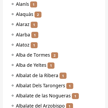
⚬
Alanís
1
⚬
Alaquàs
2
⚬
Alaraz
1
⚬
Alarba
1
⚬
Alatoz
1
⚬
Alba de Tormes
2
⚬
Alba de Yeltes
1
⚬
Albalat de la Ribera
1
⚬
Albalat Dels Tarongers
1
⚬
Albalate de las Nogueras
1
⚬
Albalate del Arzobispo
1