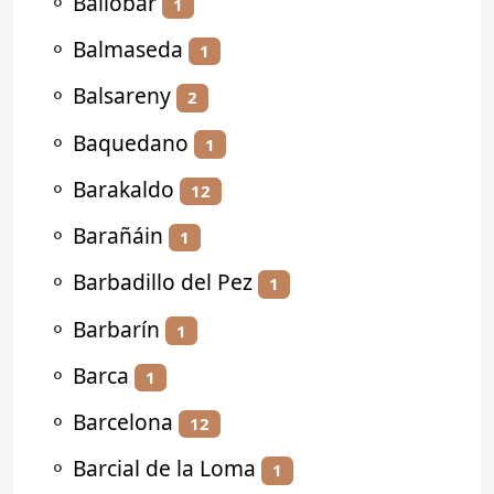
⚬
Ballobar
1
⚬
Balmaseda
1
⚬
Balsareny
2
⚬
Baquedano
1
⚬
Barakaldo
12
⚬
Barañáin
1
⚬
Barbadillo del Pez
1
⚬
Barbarín
1
⚬
Barca
1
⚬
Barcelona
12
⚬
Barcial de la Loma
1