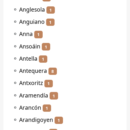
⚬
Anglesola
1
⚬
Anguiano
1
⚬
Anna
1
⚬
Ansoáin
1
⚬
Antella
1
⚬
Antequera
8
⚬
Antxoritz
1
⚬
Aramendía
1
⚬
Arancón
1
⚬
Arandigoyen
1