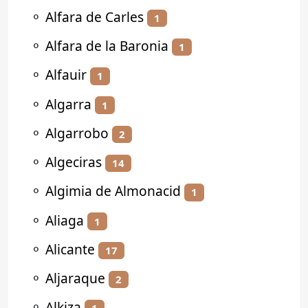
⚬
Alfara de Carles
1
⚬
Alfara de la Baronia
1
⚬
Alfauir
1
⚬
Algarra
1
⚬
Algarrobo
2
⚬
Algeciras
14
⚬
Algimia de Almonacid
1
⚬
Aliaga
1
⚬
Alicante
17
⚬
Aljaraque
2
⚬
Alkiza