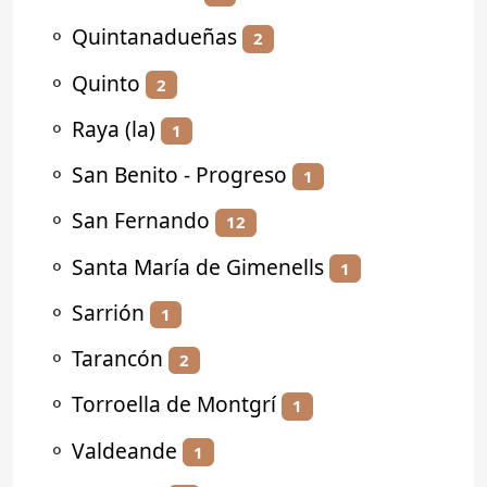
⚬
Quintanadueñas
2
⚬
Quinto
2
⚬
Raya (la)
1
⚬
San Benito - Progreso
1
⚬
San Fernando
12
⚬
Santa María de Gimenells
1
⚬
Sarrión
1
⚬
Tarancón
2
⚬
Torroella de Montgrí
1
⚬
Valdeande
1