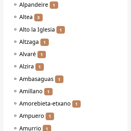
⚬
Alpandeire
1
⚬
Altea
3
⚬
Alto la Iglesia
1
⚬
Altzaga
1
⚬
Alvaré
1
⚬
Alzira
1
⚬
Ambasaguas
1
⚬
Amillano
1
⚬
Amorebieta-etxano
1
⚬
Ampuero
1
⚬
Amurrio
1