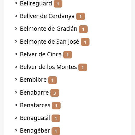
⚬
Bellreguard
1
⚬
Bellver de Cerdanya
1
⚬
Belmonte de Gracián
1
⚬
Belmonte de San José
1
⚬
Belver de Cinca
1
⚬
Belver de los Montes
1
⚬
Bembibre
1
⚬
Benabarre
3
⚬
Benafarces
1
⚬
Benaguasil
1
⚬
Benagéber
1