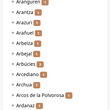
⚬
Aranguren
1
⚬
Arantza
1
⚬
Arazuri
1
⚬
Arañuel
1
⚬
Arbeiza
1
⚬
Arbejal
1
⚬
Arbúcies
3
⚬
Arcediano
1
⚬
Archua
1
⚬
Arcos de la Polvorosa
1
⚬
Ardanaz
1