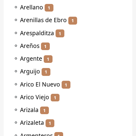
⚬
Arellano
1
⚬
Arenillas de Ebro
1
⚬
Arespalditza
1
⚬
Areños
1
⚬
Argente
1
⚬
Arguijo
1
⚬
Arico El Nuevo
1
⚬
Arico Viejo
1
⚬
Arizala
1
⚬
Arizaleta
1
⚬
Armenteros
1