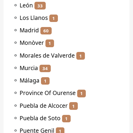
⚬
León
33
⚬
Los Llanos
1
⚬
Madrid
60
⚬
Monòver
1
⚬
Morales de Valverde
1
⚬
Murcia
34
⚬
Málaga
1
⚬
Province Of Ourense
1
⚬
Puebla de Alcocer
1
⚬
Puebla de Soto
1
⚬
Puente Genil
1