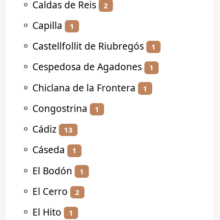
⚬
Caldas de Reis
2
⚬
Capilla
1
⚬
Castellfollit de Riubregós
1
⚬
Cespedosa de Agadones
1
⚬
Chiclana de la Frontera
1
⚬
Congostrina
1
⚬
Cádiz
13
⚬
Cáseda
1
⚬
El Bodón
1
⚬
El Cerro
2
⚬
El Hito
1