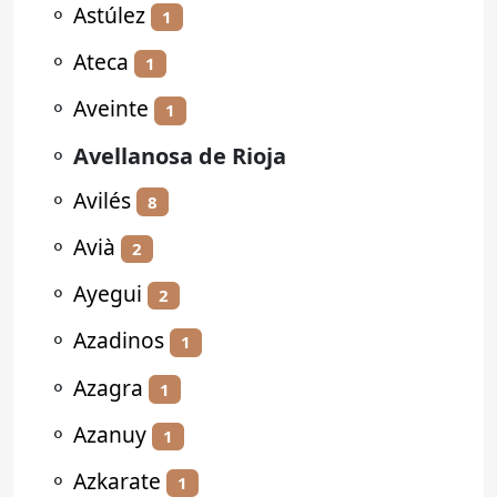
⚬
Astúlez
1
⚬
Ateca
1
⚬
Aveinte
1
⚬
Avellanosa de Rioja
⚬
Avilés
8
⚬
Avià
2
⚬
Ayegui
2
⚬
Azadinos
1
⚬
Azagra
1
⚬
Azanuy
1
⚬
Azkarate
1