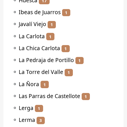
⚬
Huesca
17
⚬
Ibeas de Juarros
1
⚬
Javalí Viejo
1
⚬
La Carlota
1
⚬
La Chica Carlota
1
⚬
La Pedraja de Portillo
1
⚬
La Torre del Valle
1
⚬
La Ñora
1
⚬
Las Parras de Castellote
1
⚬
Lerga
1
⚬
Lerma
3