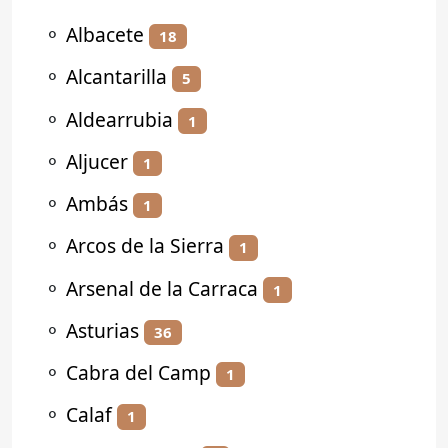
⚬
Albacete
18
⚬
Alcantarilla
5
⚬
Aldearrubia
1
⚬
Aljucer
1
⚬
Ambás
1
⚬
Arcos de la Sierra
1
⚬
Arsenal de la Carraca
1
⚬
Asturias
36
⚬
Cabra del Camp
1
⚬
Calaf
1