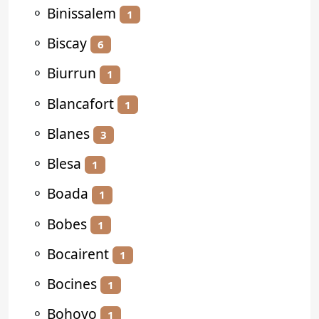
⚬
Binissalem
1
⚬
Biscay
6
⚬
Biurrun
1
⚬
Blancafort
1
⚬
Blanes
3
⚬
Blesa
1
⚬
Boada
1
⚬
Bobes
1
⚬
Bocairent
1
⚬
Bocines
1
⚬
Bohoyo
1