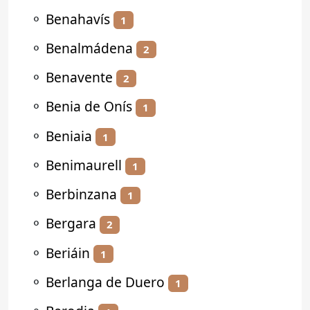
⚬
Benahavís
1
⚬
Benalmádena
2
⚬
Benavente
2
⚬
Benia de Onís
1
⚬
Beniaia
1
⚬
Benimaurell
1
⚬
Berbinzana
1
⚬
Bergara
2
⚬
Beriáin
1
⚬
Berlanga de Duero
1