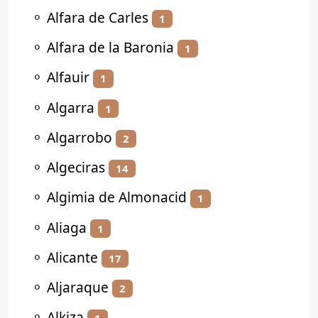
⚬
Alfara de Carles
1
⚬
Alfara de la Baronia
1
⚬
Alfauir
1
⚬
Algarra
1
⚬
Algarrobo
2
⚬
Algeciras
14
⚬
Algimia de Almonacid
1
⚬
Aliaga
1
⚬
Alicante
17
⚬
Aljaraque
2
⚬
Alkiza