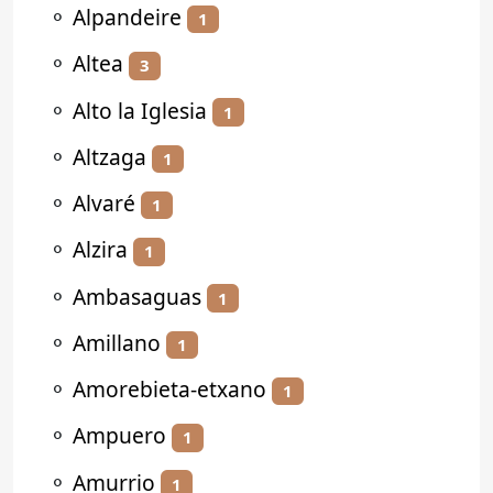
⚬
Alpandeire
1
⚬
Altea
3
⚬
Alto la Iglesia
1
⚬
Altzaga
1
⚬
Alvaré
1
⚬
Alzira
1
⚬
Ambasaguas
1
⚬
Amillano
1
⚬
Amorebieta-etxano
1
⚬
Ampuero
1
⚬
Amurrio
1