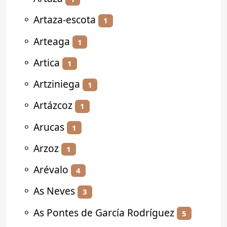
⚬
Artaza-escota
1
⚬
Arteaga
1
⚬
Artica
1
⚬
Artziniega
1
⚬
Artázcoz
1
⚬
Arucas
1
⚬
Arzoz
1
⚬
Arévalo
4
⚬
As Neves
3
⚬
As Pontes de García Rodríguez
5