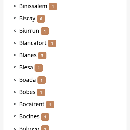
⚬
Binissalem
1
⚬
Biscay
6
⚬
Biurrun
1
⚬
Blancafort
1
⚬
Blanes
3
⚬
Blesa
1
⚬
Boada
1
⚬
Bobes
1
⚬
Bocairent
1
⚬
Bocines
1
⚬
Bohoyo
1