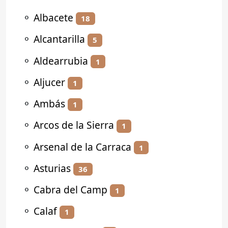
⚬
Albacete
18
⚬
Alcantarilla
5
⚬
Aldearrubia
1
⚬
Aljucer
1
⚬
Ambás
1
⚬
Arcos de la Sierra
1
⚬
Arsenal de la Carraca
1
⚬
Asturias
36
⚬
Cabra del Camp
1
⚬
Calaf
1