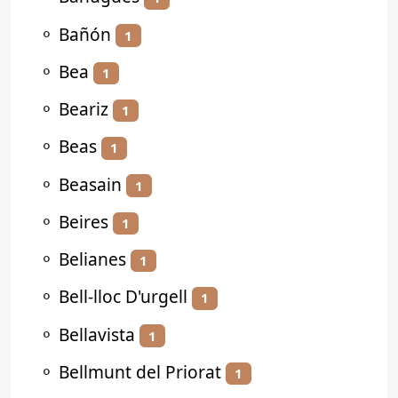
⚬
Bañón
1
⚬
Bea
1
⚬
Beariz
1
⚬
Beas
1
⚬
Beasain
1
⚬
Beires
1
⚬
Belianes
1
⚬
Bell-lloc D'urgell
1
⚬
Bellavista
1
⚬
Bellmunt del Priorat
1