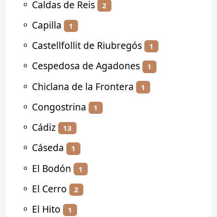
⚬
Caldas de Reis
2
⚬
Capilla
1
⚬
Castellfollit de Riubregós
1
⚬
Cespedosa de Agadones
1
⚬
Chiclana de la Frontera
1
⚬
Congostrina
1
⚬
Cádiz
13
⚬
Cáseda
1
⚬
El Bodón
1
⚬
El Cerro
2
⚬
El Hito
1