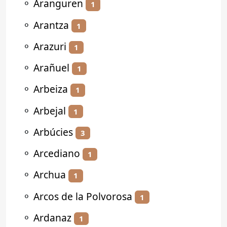
⚬
Aranguren
1
⚬
Arantza
1
⚬
Arazuri
1
⚬
Arañuel
1
⚬
Arbeiza
1
⚬
Arbejal
1
⚬
Arbúcies
3
⚬
Arcediano
1
⚬
Archua
1
⚬
Arcos de la Polvorosa
1
⚬
Ardanaz
1