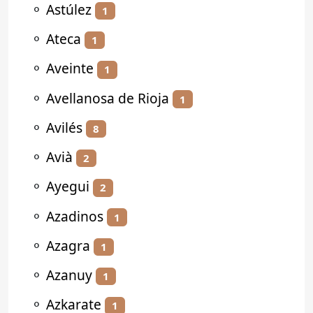
⚬
Astúlez
1
⚬
Ateca
1
⚬
Aveinte
1
⚬
Avellanosa de Rioja
1
⚬
Avilés
8
⚬
Avià
2
⚬
Ayegui
2
⚬
Azadinos
1
⚬
Azagra
1
⚬
Azanuy
1
⚬
Azkarate
1