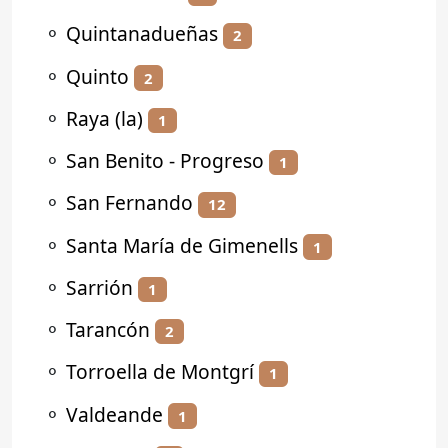
⚬
Quintanadueñas
2
⚬
Quinto
2
⚬
Raya (la)
1
⚬
San Benito - Progreso
1
⚬
San Fernando
12
⚬
Santa María de Gimenells
1
⚬
Sarrión
1
⚬
Tarancón
2
⚬
Torroella de Montgrí
1
⚬
Valdeande
1