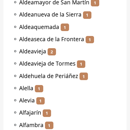
⚬
Aldeamayor de San Martín
1
⚬
Aldeanueva de la Sierra
1
⚬
Aldeaquemada
1
⚬
Aldeaseca de la Frontera
1
⚬
Aldeavieja
2
⚬
Aldeavieja de Tormes
1
⚬
Aldehuela de Periáñez
1
⚬
Alella
1
⚬
Alevia
1
⚬
Alfajarín
1
⚬
Alfambra
1