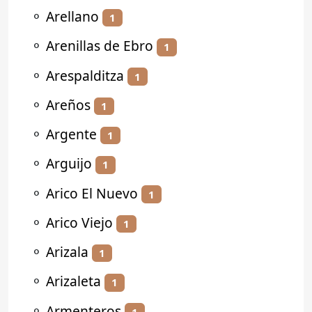
⚬
Arellano
1
⚬
Arenillas de Ebro
1
⚬
Arespalditza
1
⚬
Areños
1
⚬
Argente
1
⚬
Arguijo
1
⚬
Arico El Nuevo
1
⚬
Arico Viejo
1
⚬
Arizala
1
⚬
Arizaleta
1
⚬
Armenteros
1