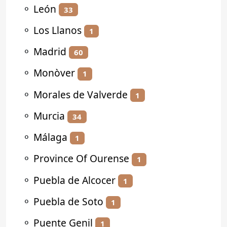
⚬
León
33
⚬
Los Llanos
1
⚬
Madrid
60
⚬
Monòver
1
⚬
Morales de Valverde
1
⚬
Murcia
34
⚬
Málaga
1
⚬
Province Of Ourense
1
⚬
Puebla de Alcocer
1
⚬
Puebla de Soto
1
⚬
Puente Genil
1