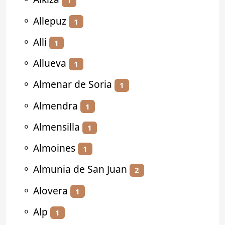
1
⚬
Allepuz
1
⚬
Alli
1
⚬
Allueva
1
⚬
Almenar de Soria
1
⚬
Almendra
1
⚬
Almensilla
1
⚬
Almoines
1
⚬
Almunia de San Juan
2
⚬
Alovera
1
⚬
Alp
1