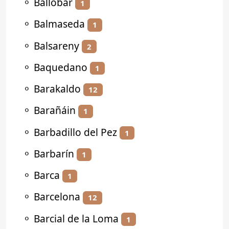
⚬
Ballobar
1
⚬
Balmaseda
1
⚬
Balsareny
2
⚬
Baquedano
1
⚬
Barakaldo
12
⚬
Barañáin
1
⚬
Barbadillo del Pez
1
⚬
Barbarín
1
⚬
Barca
1
⚬
Barcelona
12
⚬
Barcial de la Loma
1