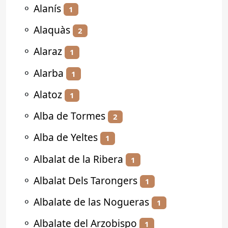
⚬
Alanís
1
⚬
Alaquàs
2
⚬
Alaraz
1
⚬
Alarba
1
⚬
Alatoz
1
⚬
Alba de Tormes
2
⚬
Alba de Yeltes
1
⚬
Albalat de la Ribera
1
⚬
Albalat Dels Tarongers
1
⚬
Albalate de las Nogueras
1
⚬
Albalate del Arzobispo
1