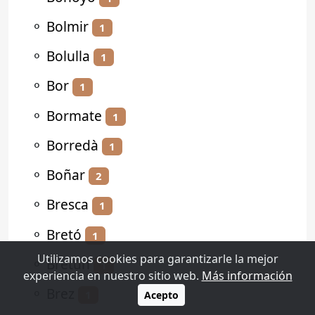
⚬
Bolmir
1
⚬
Bolulla
1
⚬
Bor
1
⚬
Bormate
1
⚬
Borredà
1
⚬
Boñar
2
⚬
Bresca
1
⚬
Bretó
1
Utilizamos cookies para garantizarle la mejor
⚬
Bretún
1
experiencia en nuestro sitio web.
Más información
⚬
Brez
1
Acepto