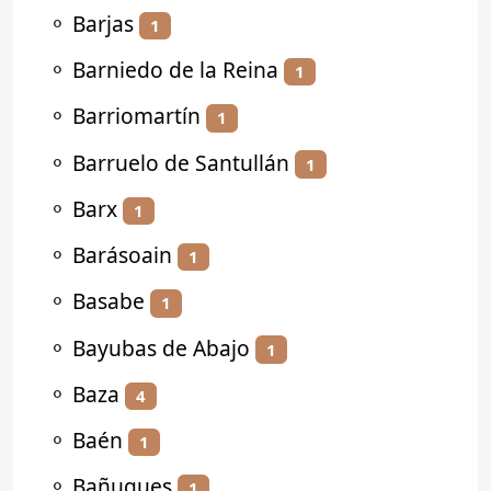
⚬
Barjas
1
⚬
Barniedo de la Reina
1
⚬
Barriomartín
1
⚬
Barruelo de Santullán
1
⚬
Barx
1
⚬
Barásoain
1
⚬
Basabe
1
⚬
Bayubas de Abajo
1
⚬
Baza
4
⚬
Baén
1
⚬
Bañugues
1