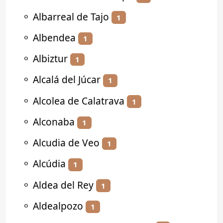
⚬
Albarreal de Tajo
1
⚬
Albendea
1
⚬
Albiztur
1
⚬
Alcalá del Júcar
1
⚬
Alcolea de Calatrava
1
⚬
Alconaba
1
⚬
Alcudia de Veo
1
⚬
Alcúdia
1
⚬
Aldea del Rey
1
⚬
Aldealpozo
1