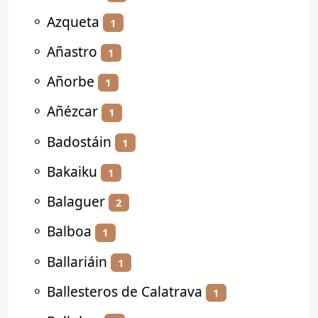
⚬
Azqueta
1
⚬
Añastro
1
⚬
Añorbe
1
⚬
Añézcar
1
⚬
Badostáin
1
⚬
Bakaiku
1
⚬
Balaguer
2
⚬
Balboa
1
⚬
Ballariáin
1
⚬
Ballesteros de Calatrava
1