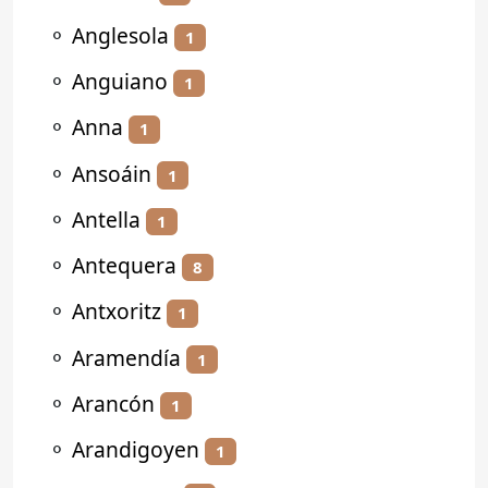
⚬
Anglesola
1
⚬
Anguiano
1
⚬
Anna
1
⚬
Ansoáin
1
⚬
Antella
1
⚬
Antequera
8
⚬
Antxoritz
1
⚬
Aramendía
1
⚬
Arancón
1
⚬
Arandigoyen
1