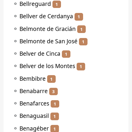
⚬
Bellreguard
1
⚬
Bellver de Cerdanya
1
⚬
Belmonte de Gracián
1
⚬
Belmonte de San José
1
⚬
Belver de Cinca
1
⚬
Belver de los Montes
1
⚬
Bembibre
1
⚬
Benabarre
3
⚬
Benafarces
1
⚬
Benaguasil
1
⚬
Benagéber
1