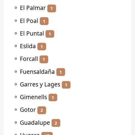
⚬
El Palmar
1
⚬
El Poal
1
⚬
El Puntal
1
⚬
Eslida
1
⚬
Forcall
1
⚬
Fuensaldaña
1
⚬
Garres y Lages
1
⚬
Gimenells
1
⚬
Gotor
2
⚬
Guadalupe
2