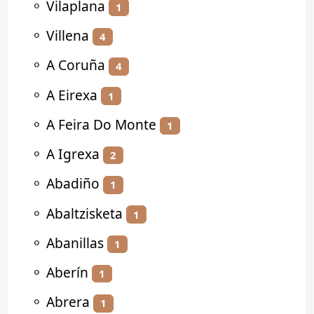
⚬
Vilaplana
1
⚬
Villena
4
⚬
A Coruña
4
⚬
A Eirexa
1
⚬
A Feira Do Monte
1
⚬
A Igrexa
2
⚬
Abadiño
1
⚬
Abaltzisketa
1
⚬
Abanillas
1
⚬
Aberín
1
⚬
Abrera
1