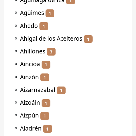
1
⚬
Agüimes
1
⚬
Ahedo
1
⚬
Ahigal de los Aceiteros
1
⚬
Ahillones
3
⚬
Aincioa
1
⚬
Ainzón
1
⚬
Aizarnazabal
1
⚬
Aizoáin
1
⚬
Aizpún
1
⚬
Aladrén
1