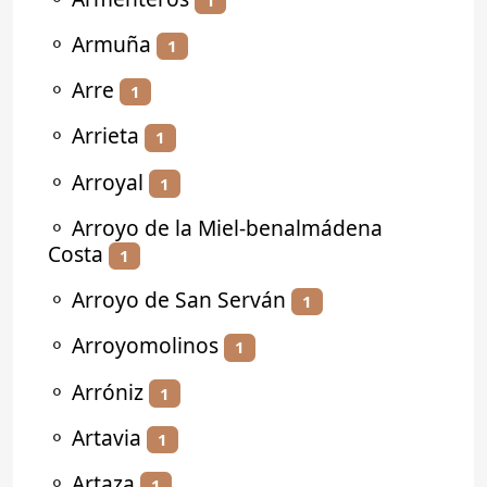
⚬
Armuña
1
⚬
Arre
1
⚬
Arrieta
1
⚬
Arroyal
1
⚬
Arroyo de la Miel-benalmádena
Costa
1
⚬
Arroyo de San Serván
1
⚬
Arroyomolinos
1
⚬
Arróniz
1
⚬
Artavia
1
⚬
Artaza
1