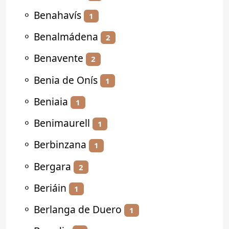
⚬
Benahavís
1
⚬
Benalmádena
2
⚬
Benavente
2
⚬
Benia de Onís
1
⚬
Beniaia
1
⚬
Benimaurell
1
⚬
Berbinzana
1
⚬
Bergara
2
⚬
Beriáin
1
⚬
Berlanga de Duero
1