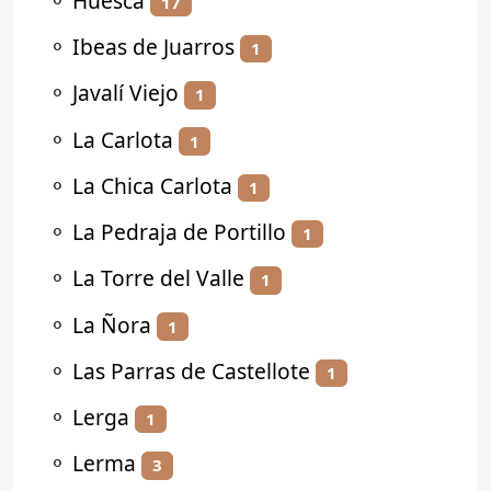
⚬
Huesca
17
⚬
Ibeas de Juarros
1
⚬
Javalí Viejo
1
⚬
La Carlota
1
⚬
La Chica Carlota
1
⚬
La Pedraja de Portillo
1
⚬
La Torre del Valle
1
⚬
La Ñora
1
⚬
Las Parras de Castellote
1
⚬
Lerga
1
⚬
Lerma
3