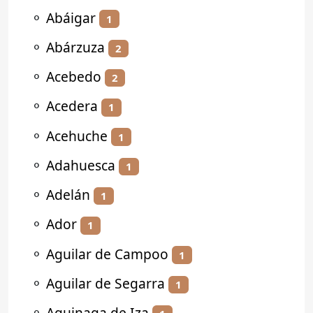
⚬
Abáigar
1
⚬
Abárzuza
2
⚬
Acebedo
2
⚬
Acedera
1
⚬
Acehuche
1
⚬
Adahuesca
1
⚬
Adelán
1
⚬
Ador
1
⚬
Aguilar de Campoo
1
⚬
Aguilar de Segarra
1
⚬
Aguinaga de Iza