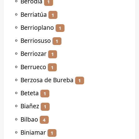
⚬
Berodia
1
⚬
Berriatúa
1
⚬
Berrioplano
1
⚬
Berriosuso
1
⚬
Berriozar
1
⚬
Berrueco
1
⚬
Berzosa de Bureba
1
⚬
Beteta
1
⚬
Biañez
1
⚬
Bilbao
4
⚬
Biniamar
1