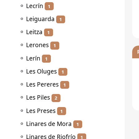
⚬
Lecrín
1
⚬
Leiguarda
1
⚬
Leitza
1
⚬
Lerones
1
⚬
Lerín
1
⚬
Les Oluges
1
⚬
Les Pereres
1
⚬
Les Piles
2
⚬
Les Preses
1
⚬
Linares de Mora
1
⚬
Linares de Riofrío
1