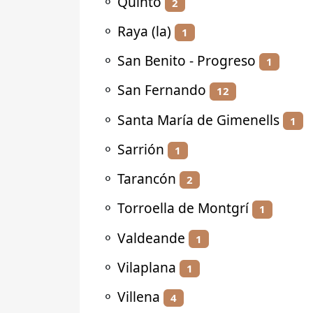
⚬
Quinto
2
⚬
Raya (la)
1
⚬
San Benito - Progreso
1
⚬
San Fernando
12
⚬
Santa María de Gimenells
1
⚬
Sarrión
1
⚬
Tarancón
2
⚬
Torroella de Montgrí
1
⚬
Valdeande
1
⚬
Vilaplana
1
⚬
Villena
4