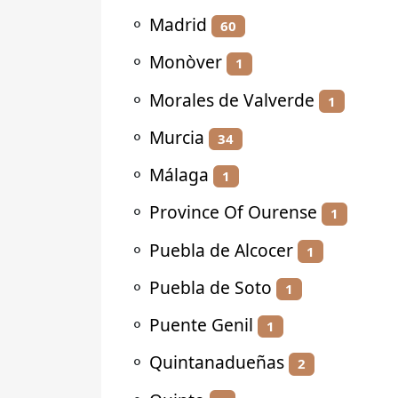
⚬
Madrid
60
⚬
Monòver
1
⚬
Morales de Valverde
1
⚬
Murcia
34
⚬
Málaga
1
⚬
Province Of Ourense
1
⚬
Puebla de Alcocer
1
⚬
Puebla de Soto
1
⚬
Puente Genil
1
⚬
Quintanadueñas
2