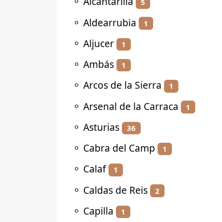
⚬
Alcantarilla
5
⚬
Aldearrubia
1
⚬
Aljucer
1
⚬
Ambás
1
⚬
Arcos de la Sierra
1
⚬
Arsenal de la Carraca
1
⚬
Asturias
36
⚬
Cabra del Camp
1
⚬
Calaf
1
⚬
Caldas de Reis
2
⚬
Capilla
1