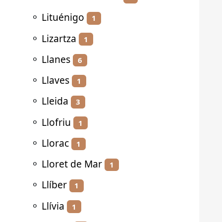
⚬
Lituénigo
1
⚬
Lizartza
1
⚬
Llanes
6
⚬
Llaves
1
⚬
Lleida
3
⚬
Llofriu
1
⚬
Llorac
1
⚬
Lloret de Mar
1
⚬
Llíber
1
⚬
Llívia
1