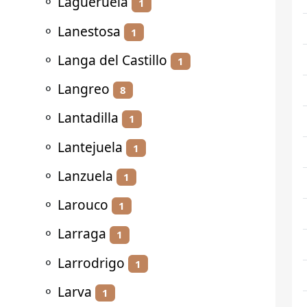
⚬
Lagueruela
1
⚬
Lanestosa
1
⚬
Langa del Castillo
1
⚬
Langreo
8
⚬
Lantadilla
1
⚬
Lantejuela
1
⚬
Lanzuela
1
⚬
Larouco
1
⚬
Larraga
1
⚬
Larrodrigo
1
⚬
Larva
1