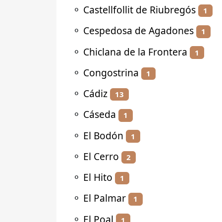
⚬
Castellfollit de Riubregós
1
⚬
Cespedosa de Agadones
1
⚬
Chiclana de la Frontera
1
⚬
Congostrina
1
⚬
Cádiz
13
⚬
Cáseda
1
⚬
El Bodón
1
⚬
El Cerro
2
⚬
El Hito
1
⚬
El Palmar
1
⚬
El Poal
1