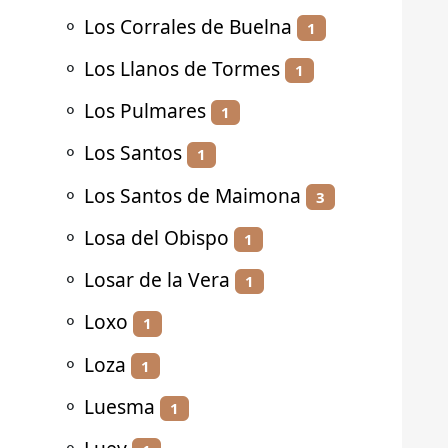
⚬
Los Corrales de Buelna
1
⚬
Los Llanos de Tormes
1
⚬
Los Pulmares
1
⚬
Los Santos
1
⚬
Los Santos de Maimona
3
⚬
Losa del Obispo
1
⚬
Losar de la Vera
1
⚬
Loxo
1
⚬
Loza
1
⚬
Luesma
1