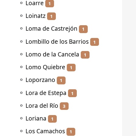
⚬
Loarre
1
⚬
Loinatz
1
⚬
Loma de Castrejón
1
⚬
Lombillo de los Barrios
1
⚬
Lomo de la Cancela
1
⚬
Lomo Quiebre
1
⚬
Loporzano
1
⚬
Lora de Estepa
1
⚬
Lora del Río
3
⚬
Loriana
1
⚬
Los Camachos
1