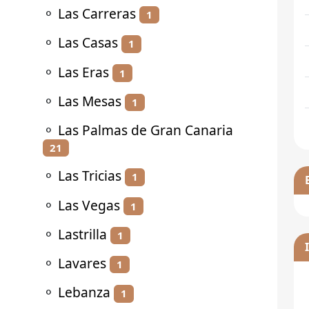
⚬
Las Carreras
1
⚬
Las Casas
1
⚬
Las Eras
1
⚬
Las Mesas
1
⚬
Las Palmas de Gran Canaria
21
⚬
Las Tricias
1
⚬
Las Vegas
1
⚬
Lastrilla
1
⚬
Lavares
1
⚬
Lebanza
1