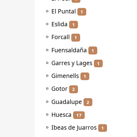
⚬
El Puntal
1
⚬
Eslida
1
⚬
Forcall
1
⚬
Fuensaldaña
1
⚬
Garres y Lages
1
⚬
Gimenells
1
⚬
Gotor
2
⚬
Guadalupe
2
⚬
Huesca
17
⚬
Ibeas de Juarros
1