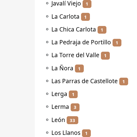
⚬
Javalí Viejo
1
⚬
La Carlota
1
⚬
La Chica Carlota
1
⚬
La Pedraja de Portillo
1
⚬
La Torre del Valle
1
⚬
La Ñora
1
⚬
Las Parras de Castellote
1
⚬
Lerga
1
⚬
Lerma
3
⚬
León
33
⚬
Los Llanos
1