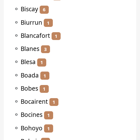
⚬
Biscay
6
⚬
Biurrun
1
⚬
Blancafort
1
⚬
Blanes
3
⚬
Blesa
1
⚬
Boada
1
⚬
Bobes
1
⚬
Bocairent
1
⚬
Bocines
1
⚬
Bohoyo
1