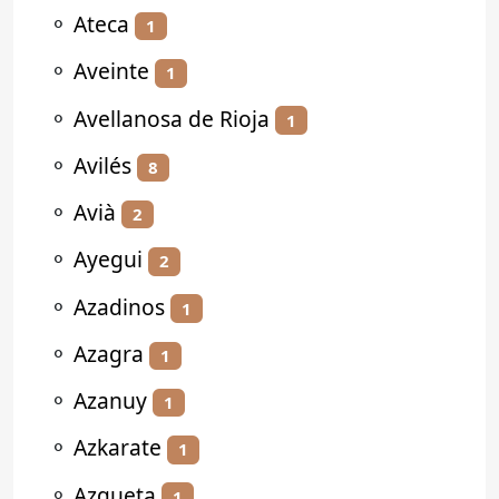
⚬
Ateca
1
⚬
Aveinte
1
⚬
Avellanosa de Rioja
1
⚬
Avilés
8
⚬
Avià
2
⚬
Ayegui
2
⚬
Azadinos
1
⚬
Azagra
1
⚬
Azanuy
1
⚬
Azkarate
1
⚬
Azqueta
1