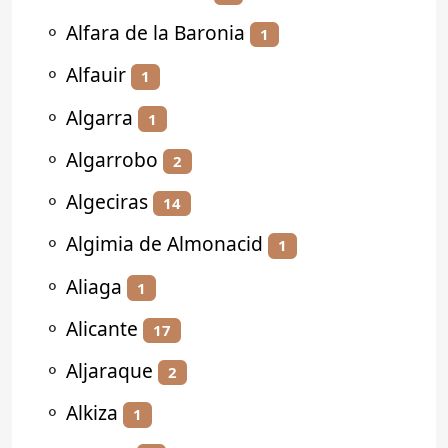
⚬
Alfara de la Baronia
1
⚬
Alfauir
1
⚬
Algarra
1
⚬
Algarrobo
2
⚬
Algeciras
14
⚬
Algimia de Almonacid
1
⚬
Aliaga
1
⚬
Alicante
17
⚬
Aljaraque
2
⚬
Alkiza
1