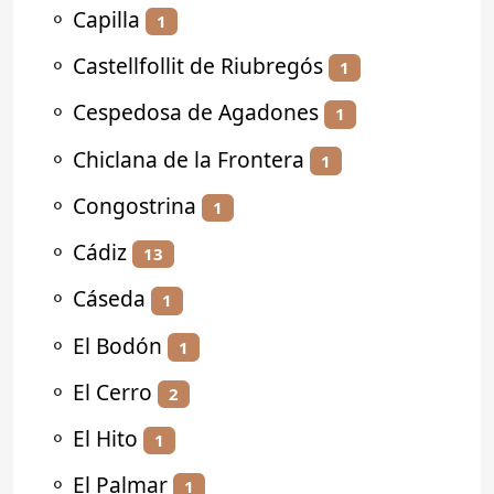
⚬
Capilla
1
⚬
Castellfollit de Riubregós
1
⚬
Cespedosa de Agadones
1
⚬
Chiclana de la Frontera
1
⚬
Congostrina
1
⚬
Cádiz
13
⚬
Cáseda
1
⚬
El Bodón
1
⚬
El Cerro
2
⚬
El Hito
1
⚬
El Palmar
1