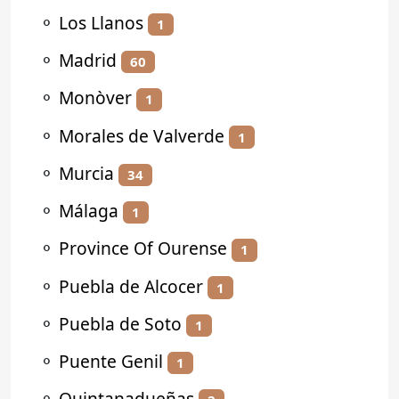
⚬
Los Llanos
1
⚬
Madrid
60
⚬
Monòver
1
⚬
Morales de Valverde
1
⚬
Murcia
34
⚬
Málaga
1
⚬
Province Of Ourense
1
⚬
Puebla de Alcocer
1
⚬
Puebla de Soto
1
⚬
Puente Genil
1
⚬
Quintanadueñas