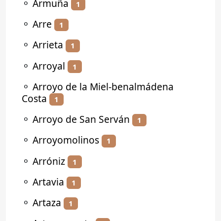
⚬
Armuña
1
⚬
Arre
1
⚬
Arrieta
1
⚬
Arroyal
1
⚬
Arroyo de la Miel-benalmádena
Costa
1
⚬
Arroyo de San Serván
1
⚬
Arroyomolinos
1
⚬
Arróniz
1
⚬
Artavia
1
⚬
Artaza
1