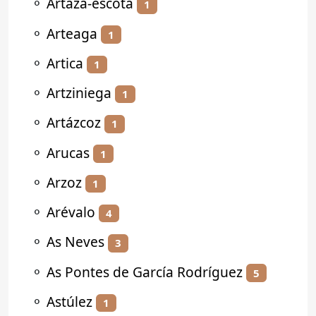
⚬
Artaza-escota
1
⚬
Arteaga
1
⚬
Artica
1
⚬
Artziniega
1
⚬
Artázcoz
1
⚬
Arucas
1
⚬
Arzoz
1
⚬
Arévalo
4
⚬
As Neves
3
⚬
As Pontes de García Rodríguez
5
⚬
Astúlez
1