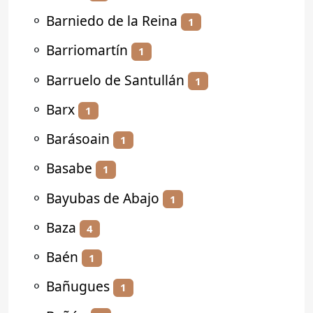
⚬
Barniedo de la Reina
1
⚬
Barriomartín
1
⚬
Barruelo de Santullán
1
⚬
Barx
1
⚬
Barásoain
1
⚬
Basabe
1
⚬
Bayubas de Abajo
1
⚬
Baza
4
⚬
Baén
1
⚬
Bañugues
1