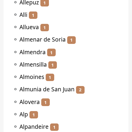
⚬
Allepuz
1
⚬
Alli
1
⚬
Allueva
1
⚬
Almenar de Soria
1
⚬
Almendra
1
⚬
Almensilla
1
⚬
Almoines
1
⚬
Almunia de San Juan
2
⚬
Alovera
1
⚬
Alp
1
⚬
Alpandeire
1