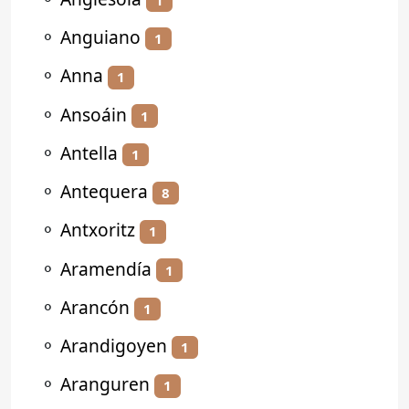
⚬
Anguiano
1
⚬
Anna
1
⚬
Ansoáin
1
⚬
Antella
1
⚬
Antequera
8
⚬
Antxoritz
1
⚬
Aramendía
1
⚬
Arancón
1
⚬
Arandigoyen
1
⚬
Aranguren
1