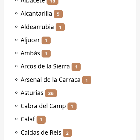
⚬
Albacete
18
⚬
Alcantarilla
5
⚬
Aldearrubia
1
⚬
Aljucer
1
⚬
Ambás
1
⚬
Arcos de la Sierra
1
⚬
Arsenal de la Carraca
1
⚬
Asturias
36
⚬
Cabra del Camp
1
⚬
Calaf
1
⚬
Caldas de Reis
2