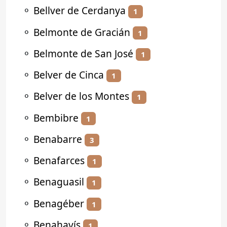
⚬
Bellver de Cerdanya
1
⚬
Belmonte de Gracián
1
⚬
Belmonte de San José
1
⚬
Belver de Cinca
1
⚬
Belver de los Montes
1
⚬
Bembibre
1
⚬
Benabarre
3
⚬
Benafarces
1
⚬
Benaguasil
1
⚬
Benagéber
1
⚬
Benahavís
1