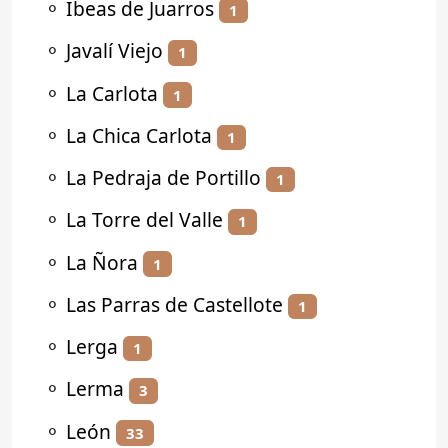
⚬
Ibeas de Juarros
1
⚬
Javalí Viejo
1
⚬
La Carlota
1
⚬
La Chica Carlota
1
⚬
La Pedraja de Portillo
1
⚬
La Torre del Valle
1
⚬
La Ñora
1
⚬
Las Parras de Castellote
1
⚬
Lerga
1
⚬
Lerma
3
⚬
León
33