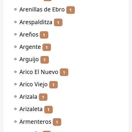
⚬
Arenillas de Ebro
1
⚬
Arespalditza
1
⚬
Areños
1
⚬
Argente
1
⚬
Arguijo
1
⚬
Arico El Nuevo
1
⚬
Arico Viejo
1
⚬
Arizala
1
⚬
Arizaleta
1
⚬
Armenteros
1