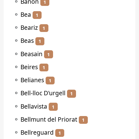
⚬
Bañón
1
⚬
Bea
1
⚬
Beariz
1
⚬
Beas
1
⚬
Beasain
1
⚬
Beires
1
⚬
Belianes
1
⚬
Bell-lloc D'urgell
1
⚬
Bellavista
1
⚬
Bellmunt del Priorat
1
⚬
Bellreguard
1