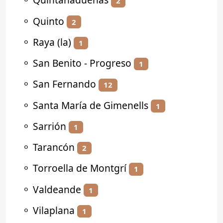
2
⚬
Quinto
2
⚬
Raya (la)
1
⚬
San Benito - Progreso
1
⚬
San Fernando
12
⚬
Santa María de Gimenells
1
⚬
Sarrión
1
⚬
Tarancón
2
⚬
Torroella de Montgrí
1
⚬
Valdeande
1
⚬
Vilaplana
1