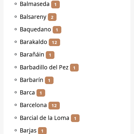
⚬
Balmaseda
1
⚬
Balsareny
2
⚬
Baquedano
1
⚬
Barakaldo
12
⚬
Barañáin
1
⚬
Barbadillo del Pez
1
⚬
Barbarín
1
⚬
Barca
1
⚬
Barcelona
12
⚬
Barcial de la Loma
1
⚬
Barjas
1