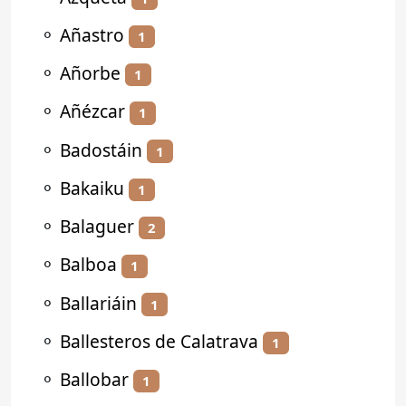
⚬
Añastro
1
⚬
Añorbe
1
⚬
Añézcar
1
⚬
Badostáin
1
⚬
Bakaiku
1
⚬
Balaguer
2
⚬
Balboa
1
⚬
Ballariáin
1
⚬
Ballesteros de Calatrava
1
⚬
Ballobar
1