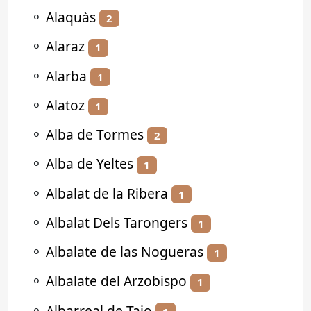
⚬
Alaquàs
2
⚬
Alaraz
1
⚬
Alarba
1
⚬
Alatoz
1
⚬
Alba de Tormes
2
⚬
Alba de Yeltes
1
⚬
Albalat de la Ribera
1
⚬
Albalat Dels Tarongers
1
⚬
Albalate de las Nogueras
1
⚬
Albalate del Arzobispo
1
⚬
Albarreal de Tajo