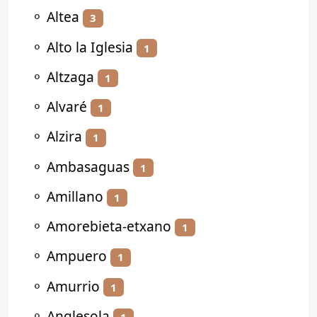
⚬
Altea
3
⚬
Alto la Iglesia
1
⚬
Altzaga
1
⚬
Alvaré
1
⚬
Alzira
1
⚬
Ambasaguas
1
⚬
Amillano
1
⚬
Amorebieta-etxano
1
⚬
Ampuero
1
⚬
Amurrio
1
⚬
Anglesola
1