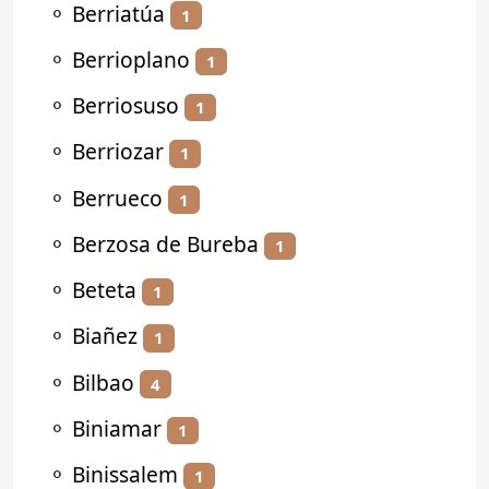
⚬
Berriatúa
1
⚬
Berrioplano
1
⚬
Berriosuso
1
⚬
Berriozar
1
⚬
Berrueco
1
⚬
Berzosa de Bureba
1
⚬
Beteta
1
⚬
Biañez
1
⚬
Bilbao
4
⚬
Biniamar
1
⚬
Binissalem
1