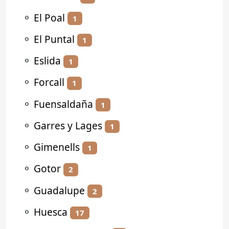
⚬
El Poal
1
⚬
El Puntal
1
⚬
Eslida
1
⚬
Forcall
1
⚬
Fuensaldaña
1
⚬
Garres y Lages
1
⚬
Gimenells
1
⚬
Gotor
2
⚬
Guadalupe
2
⚬
Huesca
17