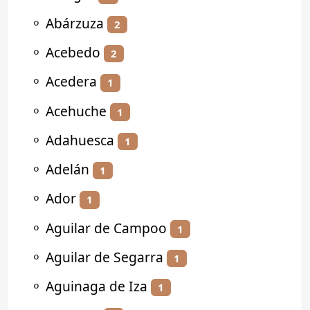
⚬
Abárzuza
2
⚬
Acebedo
2
⚬
Acedera
1
⚬
Acehuche
1
⚬
Adahuesca
1
⚬
Adelán
1
⚬
Ador
1
⚬
Aguilar de Campoo
1
⚬
Aguilar de Segarra
1
⚬
Aguinaga de Iza
1