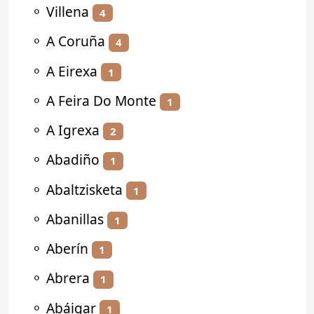
⚬
Villena
4
⚬
A Coruña
4
⚬
A Eirexa
1
⚬
A Feira Do Monte
1
⚬
A Igrexa
2
⚬
Abadiño
1
⚬
Abaltzisketa
1
⚬
Abanillas
1
⚬
Aberín
1
⚬
Abrera
1
⚬
Abáigar
1