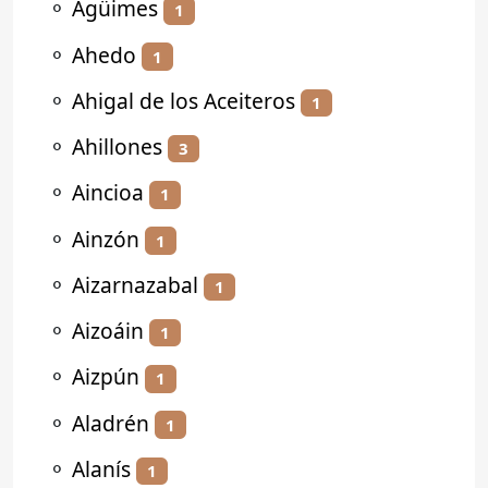
⚬
Agüimes
1
⚬
Ahedo
1
⚬
Ahigal de los Aceiteros
1
⚬
Ahillones
3
⚬
Aincioa
1
⚬
Ainzón
1
⚬
Aizarnazabal
1
⚬
Aizoáin
1
⚬
Aizpún
1
⚬
Aladrén
1
⚬
Alanís
1