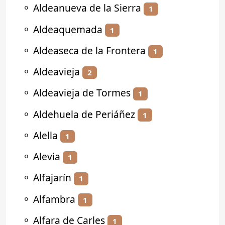
⚬
Aldeanueva de la Sierra
1
⚬
Aldeaquemada
1
⚬
Aldeaseca de la Frontera
1
⚬
Aldeavieja
2
⚬
Aldeavieja de Tormes
1
⚬
Aldehuela de Periáñez
1
⚬
Alella
1
⚬
Alevia
1
⚬
Alfajarín
1
⚬
Alfambra
1
⚬
Alfara de Carles
1