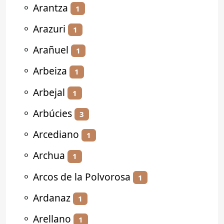
⚬
Arantza
1
⚬
Arazuri
1
⚬
Arañuel
1
⚬
Arbeiza
1
⚬
Arbejal
1
⚬
Arbúcies
3
⚬
Arcediano
1
⚬
Archua
1
⚬
Arcos de la Polvorosa
1
⚬
Ardanaz
1
⚬
Arellano
1