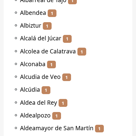
1
⚬
Albendea
1
⚬
Albiztur
1
⚬
Alcalá del Júcar
1
⚬
Alcolea de Calatrava
1
⚬
Alconaba
1
⚬
Alcudia de Veo
1
⚬
Alcúdia
1
⚬
Aldea del Rey
1
⚬
Aldealpozo
1
⚬
Aldeamayor de San Martín
1