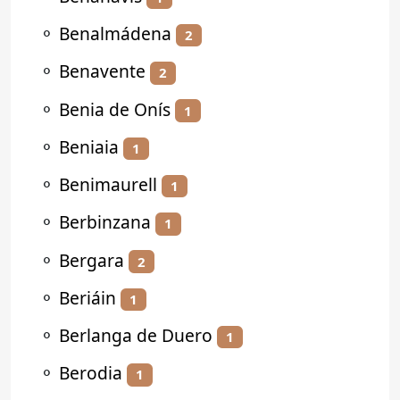
⚬
Benalmádena
2
⚬
Benavente
2
⚬
Benia de Onís
1
⚬
Beniaia
1
⚬
Benimaurell
1
⚬
Berbinzana
1
⚬
Bergara
2
⚬
Beriáin
1
⚬
Berlanga de Duero
1
⚬
Berodia
1