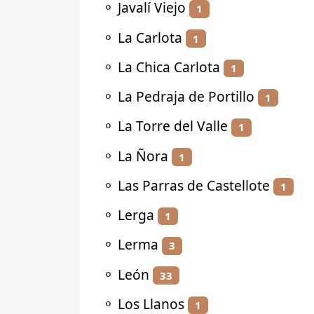
⚬
Javalí Viejo
1
⚬
La Carlota
1
⚬
La Chica Carlota
1
⚬
La Pedraja de Portillo
1
⚬
La Torre del Valle
1
⚬
La Ñora
1
⚬
Las Parras de Castellote
1
⚬
Lerga
1
⚬
Lerma
3
⚬
León
33
⚬
Los Llanos
1