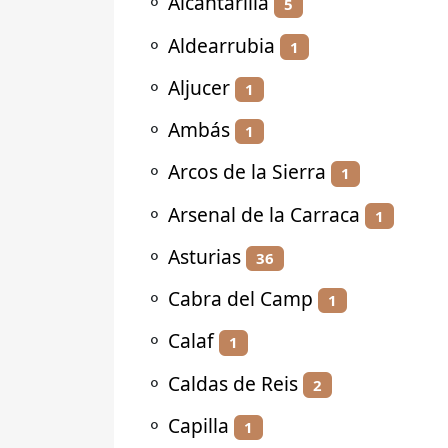
⚬
Alcantarilla
5
⚬
Aldearrubia
1
⚬
Aljucer
1
⚬
Ambás
1
⚬
Arcos de la Sierra
1
⚬
Arsenal de la Carraca
1
⚬
Asturias
36
⚬
Cabra del Camp
1
⚬
Calaf
1
⚬
Caldas de Reis
2
⚬
Capilla
1