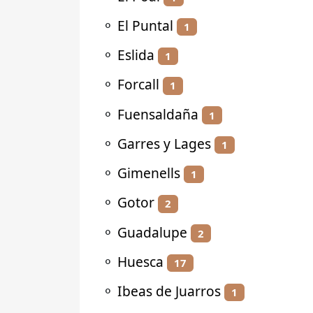
⚬
El Puntal
1
⚬
Eslida
1
⚬
Forcall
1
⚬
Fuensaldaña
1
⚬
Garres y Lages
1
⚬
Gimenells
1
⚬
Gotor
2
⚬
Guadalupe
2
⚬
Huesca
17
⚬
Ibeas de Juarros
1