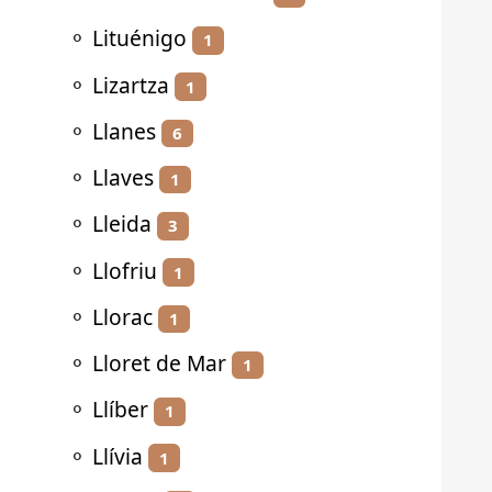
⚬
Lituénigo
1
⚬
Lizartza
1
⚬
Llanes
6
⚬
Llaves
1
⚬
Lleida
3
⚬
Llofriu
1
⚬
Llorac
1
⚬
Lloret de Mar
1
⚬
Llíber
1
⚬
Llívia
1