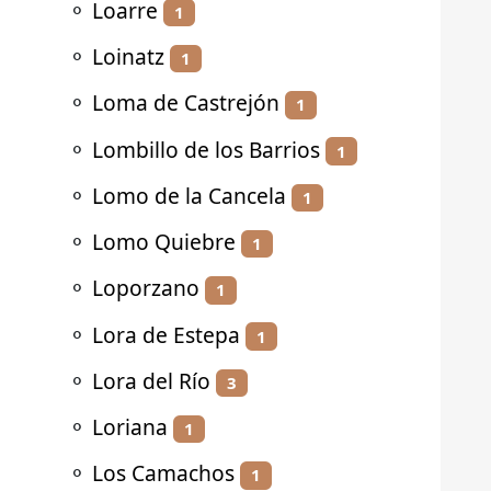
⚬
Loarre
1
⚬
Loinatz
1
⚬
Loma de Castrejón
1
⚬
Lombillo de los Barrios
1
⚬
Lomo de la Cancela
1
⚬
Lomo Quiebre
1
⚬
Loporzano
1
⚬
Lora de Estepa
1
⚬
Lora del Río
3
⚬
Loriana
1
⚬
Los Camachos
1