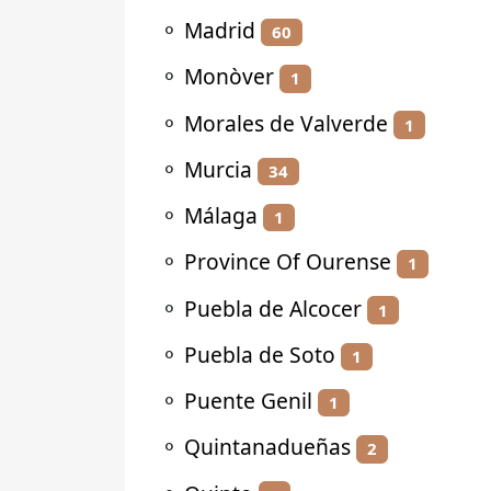
⚬
Madrid
60
⚬
Monòver
1
⚬
Morales de Valverde
1
⚬
Murcia
34
⚬
Málaga
1
⚬
Province Of Ourense
1
⚬
Puebla de Alcocer
1
⚬
Puebla de Soto
1
⚬
Puente Genil
1
⚬
Quintanadueñas
2