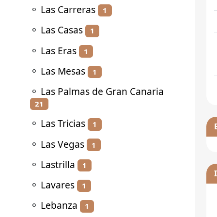
⚬
Las Carreras
1
⚬
Las Casas
1
⚬
Las Eras
1
⚬
Las Mesas
1
⚬
Las Palmas de Gran Canaria
21
⚬
Las Tricias
1
⚬
Las Vegas
1
⚬
Lastrilla
1
⚬
Lavares
1
⚬
Lebanza
1