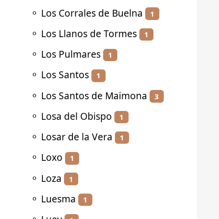
⚬
Los Corrales de Buelna
1
⚬
Los Llanos de Tormes
1
⚬
Los Pulmares
1
⚬
Los Santos
1
⚬
Los Santos de Maimona
3
⚬
Losa del Obispo
1
⚬
Losar de la Vera
1
⚬
Loxo
1
⚬
Loza
1
⚬
Luesma
1