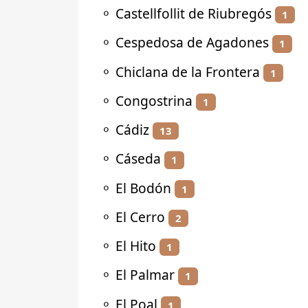
⚬
Castellfollit de Riubregós
1
⚬
Cespedosa de Agadones
1
⚬
Chiclana de la Frontera
1
⚬
Congostrina
1
⚬
Cádiz
13
⚬
Cáseda
1
⚬
El Bodón
1
⚬
El Cerro
2
⚬
El Hito
1
⚬
El Palmar
1
⚬
El Poal
1