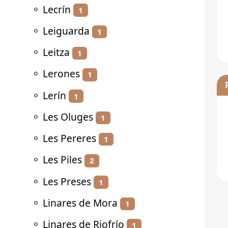
⚬
Lecrín
1
⚬
Leiguarda
1
⚬
Leitza
1
⚬
Lerones
1
⚬
Lerín
1
⚬
Les Oluges
1
⚬
Les Pereres
1
⚬
Les Piles
2
⚬
Les Preses
1
⚬
Linares de Mora
1
⚬
Linares de Riofrío
1