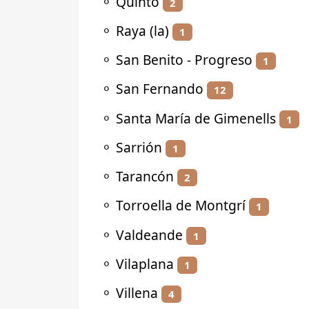
⚬
Quinto
2
⚬
Raya (la)
1
⚬
San Benito - Progreso
1
⚬
San Fernando
12
⚬
Santa María de Gimenells
1
⚬
Sarrión
1
⚬
Tarancón
2
⚬
Torroella de Montgrí
1
⚬
Valdeande
1
⚬
Vilaplana
1
⚬
Villena
4