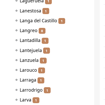
⚬
Lagueruela
1
⚬
Lanestosa
1
⚬
Langa del Castillo
1
⚬
Langreo
8
⚬
Lantadilla
1
⚬
Lantejuela
1
⚬
Lanzuela
1
⚬
Larouco
1
⚬
Larraga
1
⚬
Larrodrigo
1
⚬
Larva
1