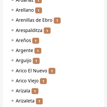
1
⚬
Arellano
1
⚬
Arenillas de Ebro
1
⚬
Arespalditza
1
⚬
Areños
1
⚬
Argente
1
⚬
Arguijo
1
⚬
Arico El Nuevo
1
⚬
Arico Viejo
1
⚬
Arizala
1
⚬
Arizaleta
1