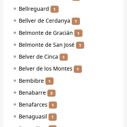
⚬
Bellreguard
1
⚬
Bellver de Cerdanya
1
⚬
Belmonte de Gracián
1
⚬
Belmonte de San José
1
⚬
Belver de Cinca
1
⚬
Belver de los Montes
1
⚬
Bembibre
1
⚬
Benabarre
3
⚬
Benafarces
1
⚬
Benaguasil
1