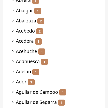
⚬
Abrera
1
⚬
Abáigar
1
⚬
Abárzuza
2
⚬
Acebedo
2
⚬
Acedera
1
⚬
Acehuche
1
⚬
Adahuesca
1
⚬
Adelán
1
⚬
Ador
1
⚬
Aguilar de Campoo
1
⚬
Aguilar de Segarra
1