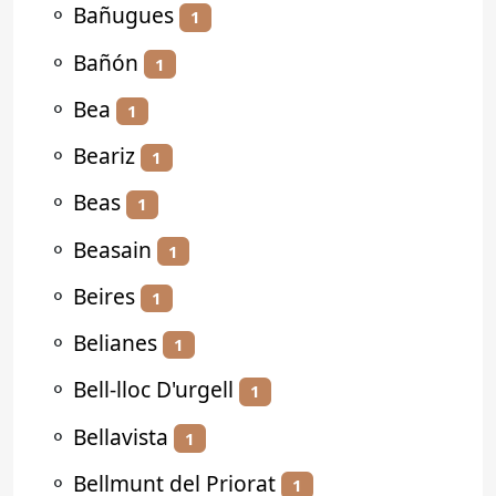
⚬
Bañugues
1
⚬
Bañón
1
⚬
Bea
1
⚬
Beariz
1
⚬
Beas
1
⚬
Beasain
1
⚬
Beires
1
⚬
Belianes
1
⚬
Bell-lloc D'urgell
1
⚬
Bellavista
1
⚬
Bellmunt del Priorat
1