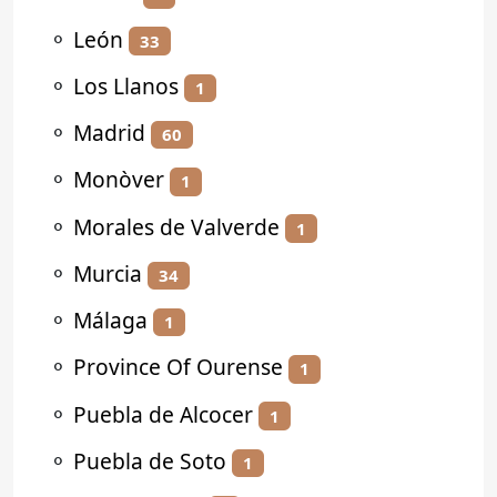
⚬
León
33
⚬
Los Llanos
1
⚬
Madrid
60
⚬
Monòver
1
⚬
Morales de Valverde
1
⚬
Murcia
34
⚬
Málaga
1
⚬
Province Of Ourense
1
⚬
Puebla de Alcocer
1
⚬
Puebla de Soto
1