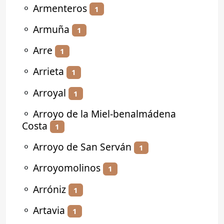
⚬
Armenteros
1
⚬
Armuña
1
⚬
Arre
1
⚬
Arrieta
1
⚬
Arroyal
1
⚬
Arroyo de la Miel-benalmádena
Costa
1
⚬
Arroyo de San Serván
1
⚬
Arroyomolinos
1
⚬
Arróniz
1
⚬
Artavia
1