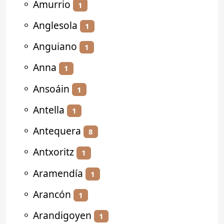
⚬
Amurrio
1
⚬
Anglesola
1
⚬
Anguiano
1
⚬
Anna
1
⚬
Ansoáin
1
⚬
Antella
1
⚬
Antequera
8
⚬
Antxoritz
1
⚬
Aramendía
1
⚬
Arancón
1
⚬
Arandigoyen
1