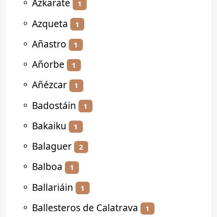
⚬
Azkarate
1
⚬
Azqueta
1
⚬
Añastro
1
⚬
Añorbe
1
⚬
Añézcar
1
⚬
Badostáin
1
⚬
Bakaiku
1
⚬
Balaguer
2
⚬
Balboa
1
⚬
Ballariáin
1
⚬
Ballesteros de Calatrava
1