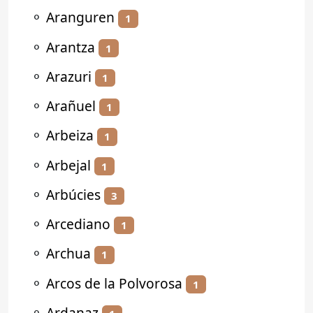
⚬
Aranguren
1
⚬
Arantza
1
⚬
Arazuri
1
⚬
Arañuel
1
⚬
Arbeiza
1
⚬
Arbejal
1
⚬
Arbúcies
3
⚬
Arcediano
1
⚬
Archua
1
⚬
Arcos de la Polvorosa
1
⚬
Ardanaz