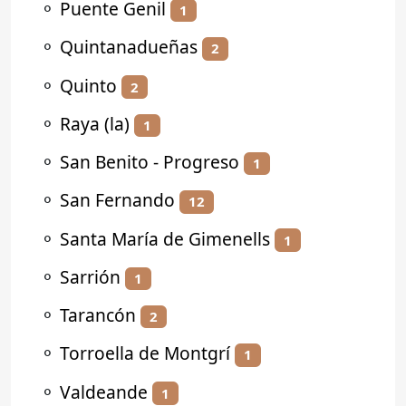
⚬
Puente Genil
1
⚬
Quintanadueñas
2
⚬
Quinto
2
⚬
Raya (la)
1
⚬
San Benito - Progreso
1
⚬
San Fernando
12
⚬
Santa María de Gimenells
1
⚬
Sarrión
1
⚬
Tarancón
2
⚬
Torroella de Montgrí
1
⚬
Valdeande
1