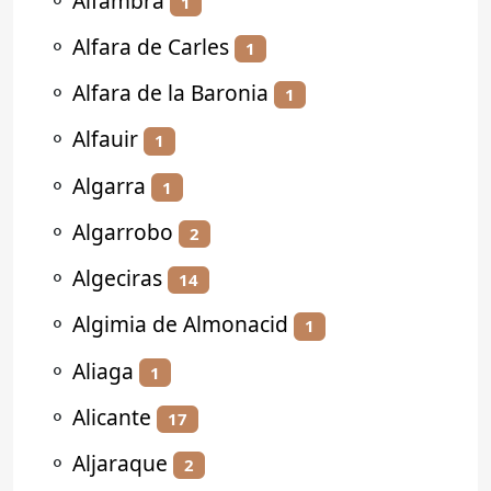
⚬
Alfambra
1
⚬
Alfara de Carles
1
⚬
Alfara de la Baronia
1
⚬
Alfauir
1
⚬
Algarra
1
⚬
Algarrobo
2
⚬
Algeciras
14
⚬
Algimia de Almonacid
1
⚬
Aliaga
1
⚬
Alicante
17
⚬
Aljaraque
2