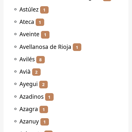
⚬
Astúlez
1
⚬
Ateca
1
⚬
Aveinte
1
⚬
Avellanosa de Rioja
1
⚬
Avilés
8
⚬
Avià
2
⚬
Ayegui
2
⚬
Azadinos
1
⚬
Azagra
1
⚬
Azanuy
1