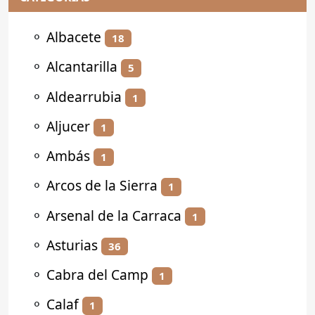
⚬
Albacete
18
⚬
Alcantarilla
5
⚬
Aldearrubia
1
⚬
Aljucer
1
⚬
Ambás
1
⚬
Arcos de la Sierra
1
⚬
Arsenal de la Carraca
1
⚬
Asturias
36
⚬
Cabra del Camp
1
⚬
Calaf
1