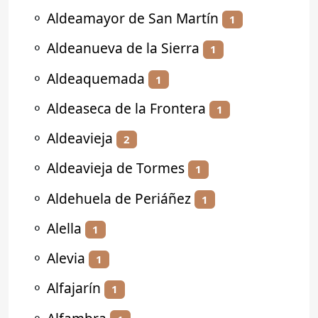
⚬
Aldeamayor de San Martín
1
⚬
Aldeanueva de la Sierra
1
⚬
Aldeaquemada
1
⚬
Aldeaseca de la Frontera
1
⚬
Aldeavieja
2
⚬
Aldeavieja de Tormes
1
⚬
Aldehuela de Periáñez
1
⚬
Alella
1
⚬
Alevia
1
⚬
Alfajarín
1