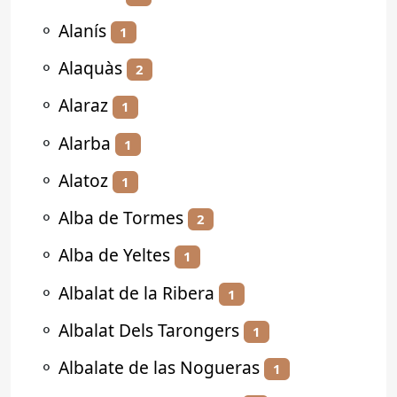
⚬
Alanís
1
⚬
Alaquàs
2
⚬
Alaraz
1
⚬
Alarba
1
⚬
Alatoz
1
⚬
Alba de Tormes
2
⚬
Alba de Yeltes
1
⚬
Albalat de la Ribera
1
⚬
Albalat Dels Tarongers
1
⚬
Albalate de las Nogueras
1