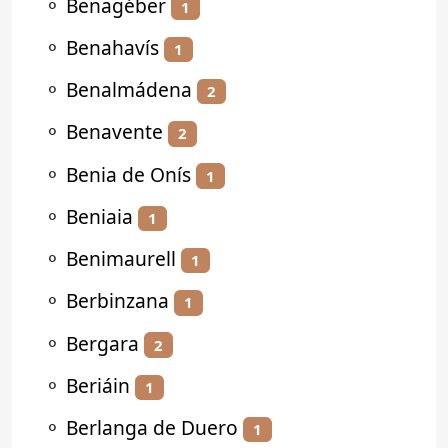
⚬
Benagéber
1
⚬
Benahavís
1
⚬
Benalmádena
2
⚬
Benavente
2
⚬
Benia de Onís
1
⚬
Beniaia
1
⚬
Benimaurell
1
⚬
Berbinzana
1
⚬
Bergara
2
⚬
Beriáin
1
⚬
Berlanga de Duero
1