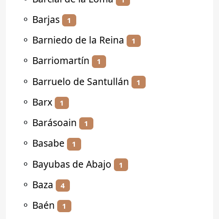
⚬
Barjas
1
⚬
Barniedo de la Reina
1
⚬
Barriomartín
1
⚬
Barruelo de Santullán
1
⚬
Barx
1
⚬
Barásoain
1
⚬
Basabe
1
⚬
Bayubas de Abajo
1
⚬
Baza
4
⚬
Baén
1