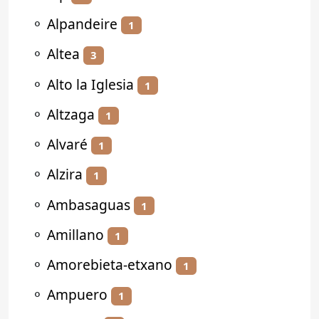
⚬
Alpandeire
1
⚬
Altea
3
⚬
Alto la Iglesia
1
⚬
Altzaga
1
⚬
Alvaré
1
⚬
Alzira
1
⚬
Ambasaguas
1
⚬
Amillano
1
⚬
Amorebieta-etxano
1
⚬
Ampuero
1