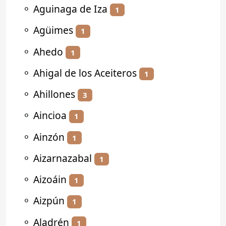
⚬
Aguinaga de Iza
1
⚬
Agüimes
1
⚬
Ahedo
1
⚬
Ahigal de los Aceiteros
1
⚬
Ahillones
3
⚬
Aincioa
1
⚬
Ainzón
1
⚬
Aizarnazabal
1
⚬
Aizoáin
1
⚬
Aizpún
1
⚬
Aladrén
1