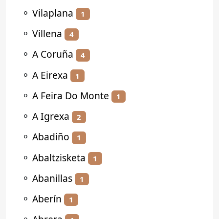
⚬
Vilaplana
1
⚬
Villena
4
⚬
A Coruña
4
⚬
A Eirexa
1
⚬
A Feira Do Monte
1
⚬
A Igrexa
2
⚬
Abadiño
1
⚬
Abaltzisketa
1
⚬
Abanillas
1
⚬
Aberín
1