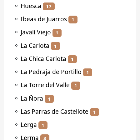
⚬
Huesca
17
⚬
Ibeas de Juarros
1
⚬
Javalí Viejo
1
⚬
La Carlota
1
⚬
La Chica Carlota
1
⚬
La Pedraja de Portillo
1
⚬
La Torre del Valle
1
⚬
La Ñora
1
⚬
Las Parras de Castellote
1
⚬
Lerga
1
⚬
Lerma
3