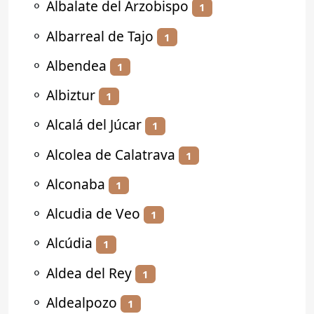
⚬
Albalate del Arzobispo
1
⚬
Albarreal de Tajo
1
⚬
Albendea
1
⚬
Albiztur
1
⚬
Alcalá del Júcar
1
⚬
Alcolea de Calatrava
1
⚬
Alconaba
1
⚬
Alcudia de Veo
1
⚬
Alcúdia
1
⚬
Aldea del Rey
1
⚬
Aldealpozo
1