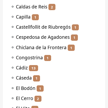
⚬
Caldas de Reis
2
⚬
Capilla
1
⚬
Castellfollit de Riubregós
1
⚬
Cespedosa de Agadones
1
⚬
Chiclana de la Frontera
1
⚬
Congostrina
1
⚬
Cádiz
13
⚬
Cáseda
1
⚬
El Bodón
1
⚬
El Cerro
2