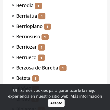
⚬
Berodia
1
⚬
Berriatúa
1
⚬
Berrioplano
1
⚬
Berriosuso
1
⚬
Berriozar
1
⚬
Berrueco
1
⚬
Berzosa de Bureba
1
⚬
Beteta
1
⚬
Biañez
1
Utilizamos cookies para garantizarle la mejor
experiencia en nuestro sitio web.
Más información
⚬
Bilbao
4
Acepto
⚬
Biniamar
1