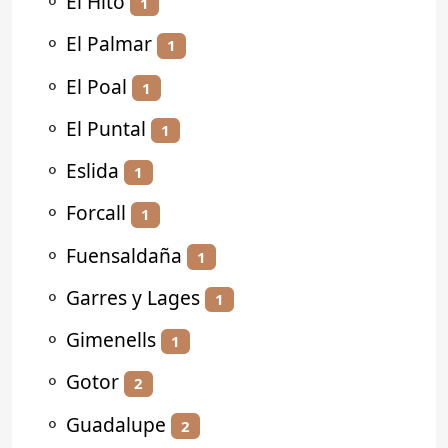
⚬
El Hito
1
⚬
El Palmar
1
⚬
El Poal
1
⚬
El Puntal
1
⚬
Eslida
1
⚬
Forcall
1
⚬
Fuensaldaña
1
⚬
Garres y Lages
1
⚬
Gimenells
1
⚬
Gotor
2
⚬
Guadalupe
2