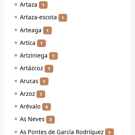
⚬
Artaza
1
⚬
Artaza-escota
1
⚬
Arteaga
1
⚬
Artica
1
⚬
Artziniega
1
⚬
Artázcoz
1
⚬
Arucas
1
⚬
Arzoz
1
⚬
Arévalo
4
⚬
As Neves
3
⚬
As Pontes de García Rodríguez
5