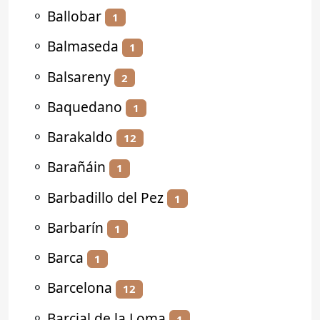
⚬
Ballobar
1
⚬
Balmaseda
1
⚬
Balsareny
2
⚬
Baquedano
1
⚬
Barakaldo
12
⚬
Barañáin
1
⚬
Barbadillo del Pez
1
⚬
Barbarín
1
⚬
Barca
1
⚬
Barcelona
12
⚬
Barcial de la Loma
1