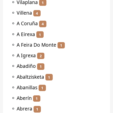
⚬
Vilaplana
1
⚬
Villena
4
⚬
A Coruña
4
⚬
A Eirexa
1
⚬
A Feira Do Monte
1
⚬
A Igrexa
2
⚬
Abadiño
1
⚬
Abaltzisketa
1
⚬
Abanillas
1
⚬
Aberín
1
⚬
Abrera
1