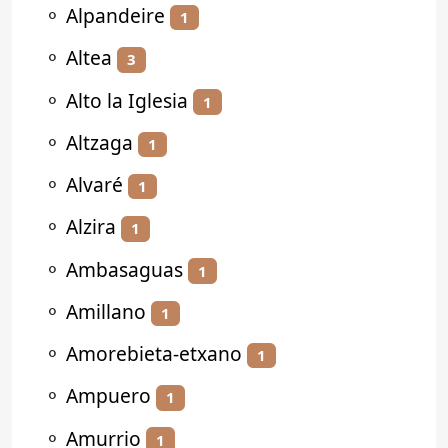
⚬
Alpandeire
1
⚬
Altea
3
⚬
Alto la Iglesia
1
⚬
Altzaga
1
⚬
Alvaré
1
⚬
Alzira
1
⚬
Ambasaguas
1
⚬
Amillano
1
⚬
Amorebieta-etxano
1
⚬
Ampuero
1
⚬
Amurrio
1