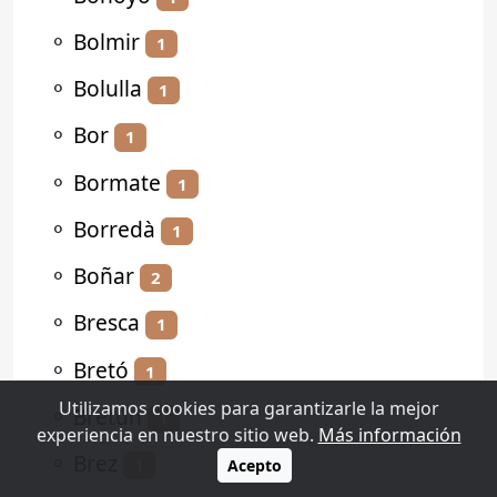
⚬
Bolmir
1
⚬
Bolulla
1
⚬
Bor
1
⚬
Bormate
1
⚬
Borredà
1
⚬
Boñar
2
⚬
Bresca
1
⚬
Bretó
1
Utilizamos cookies para garantizarle la mejor
⚬
Bretún
1
experiencia en nuestro sitio web.
Más información
⚬
Brez
1
Acepto