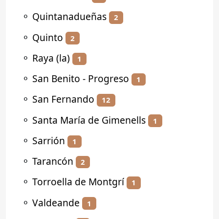
⚬
Quintanadueñas
2
⚬
Quinto
2
⚬
Raya (la)
1
⚬
San Benito - Progreso
1
⚬
San Fernando
12
⚬
Santa María de Gimenells
1
⚬
Sarrión
1
⚬
Tarancón
2
⚬
Torroella de Montgrí
1
⚬
Valdeande
1