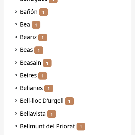
⚬
Bañón
1
⚬
Bea
1
⚬
Beariz
1
⚬
Beas
1
⚬
Beasain
1
⚬
Beires
1
⚬
Belianes
1
⚬
Bell-lloc D'urgell
1
⚬
Bellavista
1
⚬
Bellmunt del Priorat
1