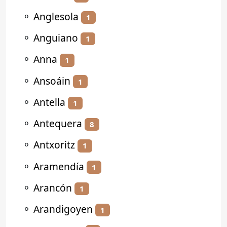
⚬
Anglesola
1
⚬
Anguiano
1
⚬
Anna
1
⚬
Ansoáin
1
⚬
Antella
1
⚬
Antequera
8
⚬
Antxoritz
1
⚬
Aramendía
1
⚬
Arancón
1
⚬
Arandigoyen
1