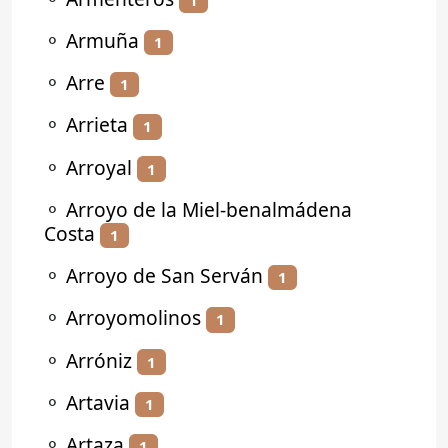
⚬
Armuña
1
⚬
Arre
1
⚬
Arrieta
1
⚬
Arroyal
1
⚬
Arroyo de la Miel-benalmádena
Costa
1
⚬
Arroyo de San Serván
1
⚬
Arroyomolinos
1
⚬
Arróniz
1
⚬
Artavia
1
⚬
Artaza
1