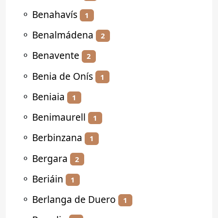
⚬
Benahavís
1
⚬
Benalmádena
2
⚬
Benavente
2
⚬
Benia de Onís
1
⚬
Beniaia
1
⚬
Benimaurell
1
⚬
Berbinzana
1
⚬
Bergara
2
⚬
Beriáin
1
⚬
Berlanga de Duero
1