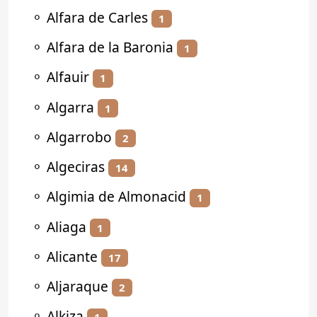
⚬
Alfara de Carles
1
⚬
Alfara de la Baronia
1
⚬
Alfauir
1
⚬
Algarra
1
⚬
Algarrobo
2
⚬
Algeciras
14
⚬
Algimia de Almonacid
1
⚬
Aliaga
1
⚬
Alicante
17
⚬
Aljaraque
2
⚬
Alkiza