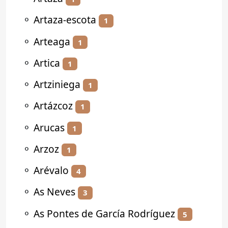
⚬
Artaza-escota
1
⚬
Arteaga
1
⚬
Artica
1
⚬
Artziniega
1
⚬
Artázcoz
1
⚬
Arucas
1
⚬
Arzoz
1
⚬
Arévalo
4
⚬
As Neves
3
⚬
As Pontes de García Rodríguez
5