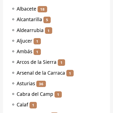
⚬
Albacete
18
⚬
Alcantarilla
5
⚬
Aldearrubia
1
⚬
Aljucer
1
⚬
Ambás
1
⚬
Arcos de la Sierra
1
⚬
Arsenal de la Carraca
1
⚬
Asturias
36
⚬
Cabra del Camp
1
⚬
Calaf
1