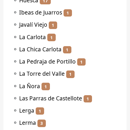
⚬
Huesca
17
⚬
Ibeas de Juarros
1
⚬
Javalí Viejo
1
⚬
La Carlota
1
⚬
La Chica Carlota
1
⚬
La Pedraja de Portillo
1
⚬
La Torre del Valle
1
⚬
La Ñora
1
⚬
Las Parras de Castellote
1
⚬
Lerga
1
⚬
Lerma
3