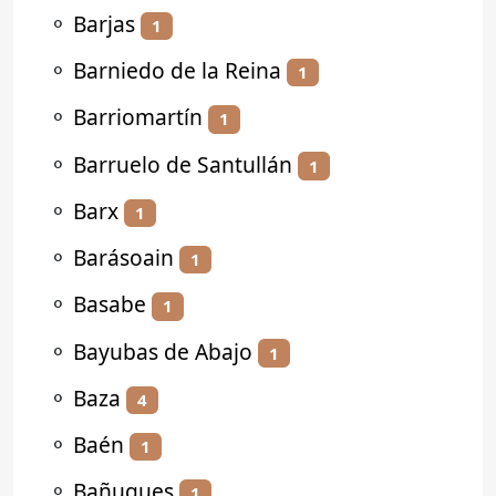
⚬
Barjas
1
⚬
Barniedo de la Reina
1
⚬
Barriomartín
1
⚬
Barruelo de Santullán
1
⚬
Barx
1
⚬
Barásoain
1
⚬
Basabe
1
⚬
Bayubas de Abajo
1
⚬
Baza
4
⚬
Baén
1
⚬
Bañugues
1