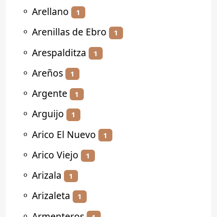
⚬
Arellano
1
⚬
Arenillas de Ebro
1
⚬
Arespalditza
1
⚬
Areños
1
⚬
Argente
1
⚬
Arguijo
1
⚬
Arico El Nuevo
1
⚬
Arico Viejo
1
⚬
Arizala
1
⚬
Arizaleta
1
⚬
Armenteros
1