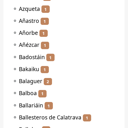
⚬
Azqueta
1
⚬
Añastro
1
⚬
Añorbe
1
⚬
Añézcar
1
⚬
Badostáin
1
⚬
Bakaiku
1
⚬
Balaguer
2
⚬
Balboa
1
⚬
Ballariáin
1
⚬
Ballesteros de Calatrava
1