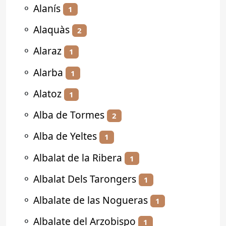
⚬
Alanís
1
⚬
Alaquàs
2
⚬
Alaraz
1
⚬
Alarba
1
⚬
Alatoz
1
⚬
Alba de Tormes
2
⚬
Alba de Yeltes
1
⚬
Albalat de la Ribera
1
⚬
Albalat Dels Tarongers
1
⚬
Albalate de las Nogueras
1
⚬
Albalate del Arzobispo
1