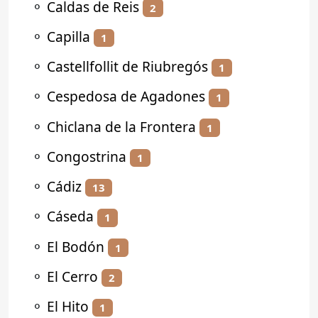
⚬
Caldas de Reis
2
⚬
Capilla
1
⚬
Castellfollit de Riubregós
1
⚬
Cespedosa de Agadones
1
⚬
Chiclana de la Frontera
1
⚬
Congostrina
1
⚬
Cádiz
13
⚬
Cáseda
1
⚬
El Bodón
1
⚬
El Cerro
2
⚬
El Hito
1