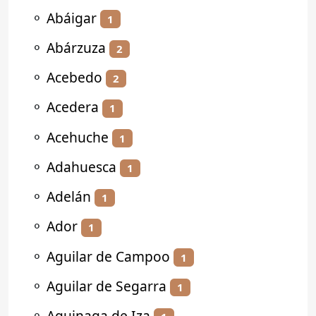
⚬
Abáigar
1
⚬
Abárzuza
2
⚬
Acebedo
2
⚬
Acedera
1
⚬
Acehuche
1
⚬
Adahuesca
1
⚬
Adelán
1
⚬
Ador
1
⚬
Aguilar de Campoo
1
⚬
Aguilar de Segarra
1
⚬
Aguinaga de Iza