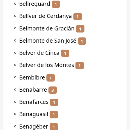
⚬
Bellreguard
1
⚬
Bellver de Cerdanya
1
⚬
Belmonte de Gracián
1
⚬
Belmonte de San José
1
⚬
Belver de Cinca
1
⚬
Belver de los Montes
1
⚬
Bembibre
1
⚬
Benabarre
3
⚬
Benafarces
1
⚬
Benaguasil
1
⚬
Benagéber
1