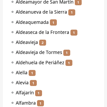
⚬
Aldeamayor de San Martín
1
⚬
Aldeanueva de la Sierra
1
⚬
Aldeaquemada
1
⚬
Aldeaseca de la Frontera
1
⚬
Aldeavieja
2
⚬
Aldeavieja de Tormes
1
⚬
Aldehuela de Periáñez
1
⚬
Alella
1
⚬
Alevia
1
⚬
Alfajarín
1
⚬
Alfambra
1