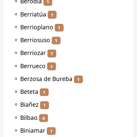
⚬
Berodia
1
⚬
Berriatúa
1
⚬
Berrioplano
1
⚬
Berriosuso
1
⚬
Berriozar
1
⚬
Berrueco
1
⚬
Berzosa de Bureba
1
⚬
Beteta
1
⚬
Biañez
1
⚬
Bilbao
4
⚬
Biniamar
1