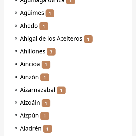
1
⚬
Agüimes
1
⚬
Ahedo
1
⚬
Ahigal de los Aceiteros
1
⚬
Ahillones
3
⚬
Aincioa
1
⚬
Ainzón
1
⚬
Aizarnazabal
1
⚬
Aizoáin
1
⚬
Aizpún
1
⚬
Aladrén
1