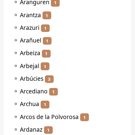
⚬
Aranguren
1
⚬
Arantza
1
⚬
Arazuri
1
⚬
Arañuel
1
⚬
Arbeiza
1
⚬
Arbejal
1
⚬
Arbúcies
3
⚬
Arcediano
1
⚬
Archua
1
⚬
Arcos de la Polvorosa
1
⚬
Ardanaz
1