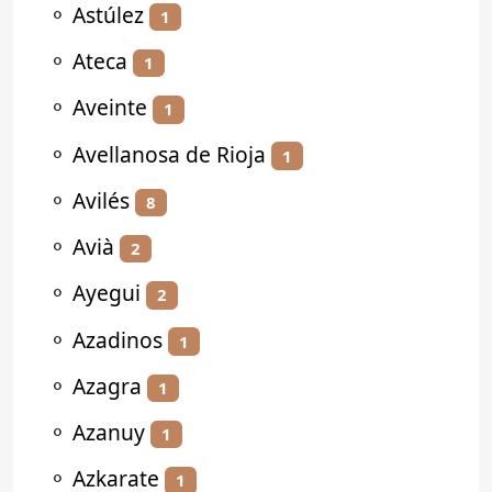
⚬
Astúlez
1
⚬
Ateca
1
⚬
Aveinte
1
⚬
Avellanosa de Rioja
1
⚬
Avilés
8
⚬
Avià
2
⚬
Ayegui
2
⚬
Azadinos
1
⚬
Azagra
1
⚬
Azanuy
1
⚬
Azkarate
1