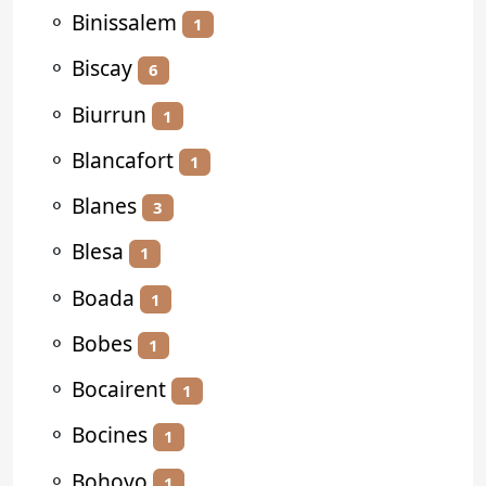
⚬
Binissalem
1
⚬
Biscay
6
⚬
Biurrun
1
⚬
Blancafort
1
⚬
Blanes
3
⚬
Blesa
1
⚬
Boada
1
⚬
Bobes
1
⚬
Bocairent
1
⚬
Bocines
1
⚬
Bohoyo
1