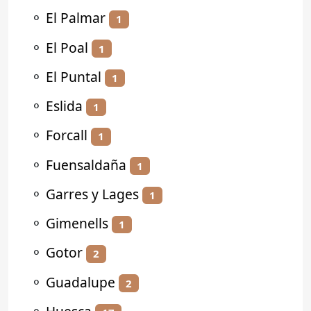
⚬
El Palmar
1
⚬
El Poal
1
⚬
El Puntal
1
⚬
Eslida
1
⚬
Forcall
1
⚬
Fuensaldaña
1
⚬
Garres y Lages
1
⚬
Gimenells
1
⚬
Gotor
2
⚬
Guadalupe
2