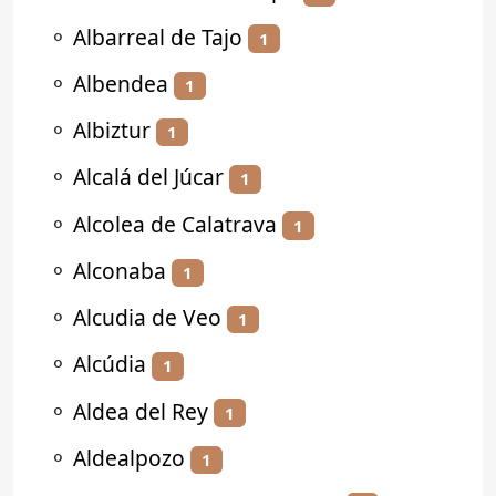
⚬
Albarreal de Tajo
1
⚬
Albendea
1
⚬
Albiztur
1
⚬
Alcalá del Júcar
1
⚬
Alcolea de Calatrava
1
⚬
Alconaba
1
⚬
Alcudia de Veo
1
⚬
Alcúdia
1
⚬
Aldea del Rey
1
⚬
Aldealpozo
1