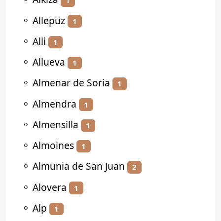
1
⚬
Allepuz
1
⚬
Alli
1
⚬
Allueva
1
⚬
Almenar de Soria
1
⚬
Almendra
1
⚬
Almensilla
1
⚬
Almoines
1
⚬
Almunia de San Juan
2
⚬
Alovera
1
⚬
Alp
1