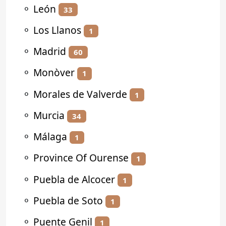
⚬
León
33
⚬
Los Llanos
1
⚬
Madrid
60
⚬
Monòver
1
⚬
Morales de Valverde
1
⚬
Murcia
34
⚬
Málaga
1
⚬
Province Of Ourense
1
⚬
Puebla de Alcocer
1
⚬
Puebla de Soto
1
⚬
Puente Genil
1