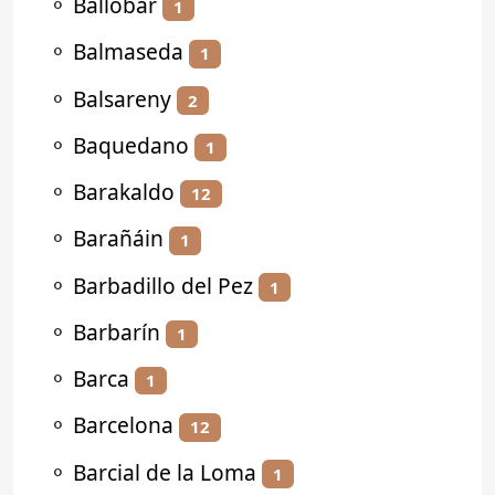
⚬
Ballobar
1
⚬
Balmaseda
1
⚬
Balsareny
2
⚬
Baquedano
1
⚬
Barakaldo
12
⚬
Barañáin
1
⚬
Barbadillo del Pez
1
⚬
Barbarín
1
⚬
Barca
1
⚬
Barcelona
12
⚬
Barcial de la Loma
1