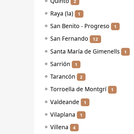
⚬
Quinto
2
⚬
Raya (la)
1
⚬
San Benito - Progreso
1
⚬
San Fernando
12
⚬
Santa María de Gimenells
1
⚬
Sarrión
1
⚬
Tarancón
2
⚬
Torroella de Montgrí
1
⚬
Valdeande
1
⚬
Vilaplana
1
⚬
Villena
4