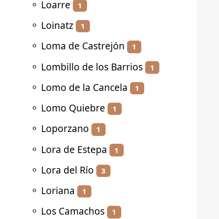
⚬
Loarre
1
⚬
Loinatz
1
⚬
Loma de Castrejón
1
⚬
Lombillo de los Barrios
1
⚬
Lomo de la Cancela
1
⚬
Lomo Quiebre
1
⚬
Loporzano
1
⚬
Lora de Estepa
1
⚬
Lora del Río
3
⚬
Loriana
1
⚬
Los Camachos
1