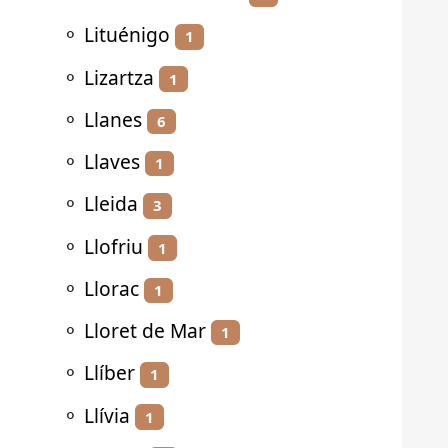
⚬
Lituénigo
1
⚬
Lizartza
1
⚬
Llanes
6
⚬
Llaves
1
⚬
Lleida
3
⚬
Llofriu
1
⚬
Llorac
1
⚬
Lloret de Mar
1
⚬
Llíber
1
⚬
Llívia
1