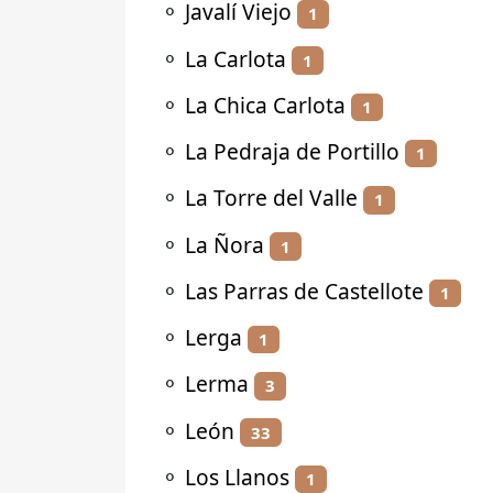
⚬
Javalí Viejo
1
⚬
La Carlota
1
⚬
La Chica Carlota
1
⚬
La Pedraja de Portillo
1
⚬
La Torre del Valle
1
⚬
La Ñora
1
⚬
Las Parras de Castellote
1
⚬
Lerga
1
⚬
Lerma
3
⚬
León
33
⚬
Los Llanos
1