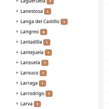
⚬
Lagueruela
1
⚬
Lanestosa
1
⚬
Langa del Castillo
1
⚬
Langreo
8
⚬
Lantadilla
1
⚬
Lantejuela
1
⚬
Lanzuela
1
⚬
Larouco
1
⚬
Larraga
1
⚬
Larrodrigo
1
⚬
Larva
1