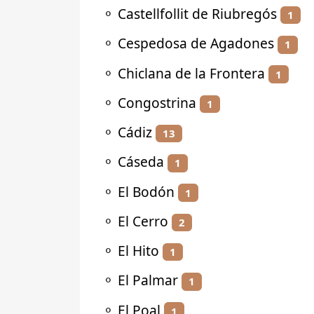
⚬
Castellfollit de Riubregós
1
⚬
Cespedosa de Agadones
1
⚬
Chiclana de la Frontera
1
⚬
Congostrina
1
⚬
Cádiz
13
⚬
Cáseda
1
⚬
El Bodón
1
⚬
El Cerro
2
⚬
El Hito
1
⚬
El Palmar
1
⚬
El Poal
1