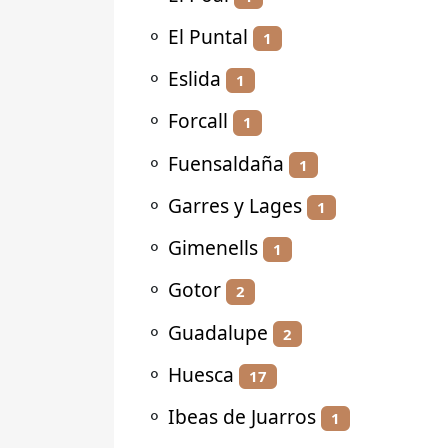
⚬
El Puntal
1
⚬
Eslida
1
⚬
Forcall
1
⚬
Fuensaldaña
1
⚬
Garres y Lages
1
⚬
Gimenells
1
⚬
Gotor
2
⚬
Guadalupe
2
⚬
Huesca
17
⚬
Ibeas de Juarros
1