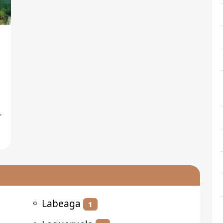
⚬
Labeaga
1