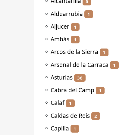
⚬
Alcantarilla
5
⚬
Aldearrubia
1
⚬
Aljucer
1
⚬
Ambás
1
⚬
Arcos de la Sierra
1
⚬
Arsenal de la Carraca
1
⚬
Asturias
36
⚬
Cabra del Camp
1
⚬
Calaf
1
⚬
Caldas de Reis
2
⚬
Capilla
1