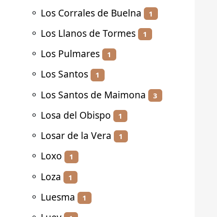
⚬
Los Corrales de Buelna
1
⚬
Los Llanos de Tormes
1
⚬
Los Pulmares
1
⚬
Los Santos
1
⚬
Los Santos de Maimona
3
⚬
Losa del Obispo
1
⚬
Losar de la Vera
1
⚬
Loxo
1
⚬
Loza
1
⚬
Luesma
1