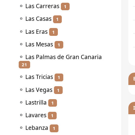
⚬
Las Carreras
1
⚬
Las Casas
1
⚬
Las Eras
1
⚬
Las Mesas
1
⚬
Las Palmas de Gran Canaria
21
⚬
Las Tricias
1
⚬
Las Vegas
1
⚬
Lastrilla
1
⚬
Lavares
1
⚬
Lebanza
1