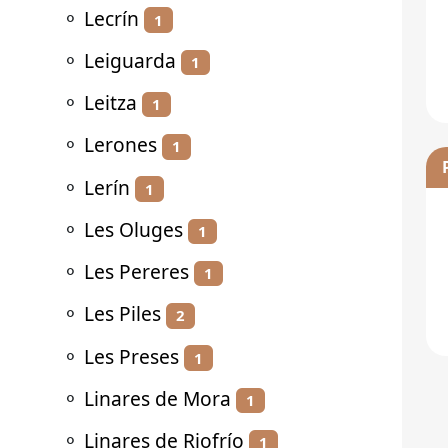
⚬
Lecrín
1
⚬
Leiguarda
1
⚬
Leitza
1
⚬
Lerones
1
⚬
Lerín
1
⚬
Les Oluges
1
⚬
Les Pereres
1
⚬
Les Piles
2
⚬
Les Preses
1
⚬
Linares de Mora
1
⚬
Linares de Riofrío
1