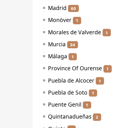
⚬
Madrid
60
⚬
Monòver
1
⚬
Morales de Valverde
1
⚬
Murcia
34
⚬
Málaga
1
⚬
Province Of Ourense
1
⚬
Puebla de Alcocer
1
⚬
Puebla de Soto
1
⚬
Puente Genil
1
⚬
Quintanadueñas
2