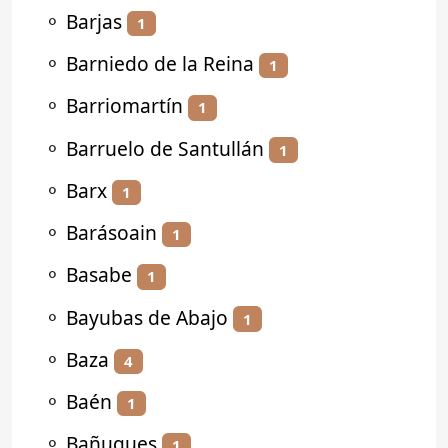
⚬
Barjas
1
⚬
Barniedo de la Reina
1
⚬
Barriomartín
1
⚬
Barruelo de Santullán
1
⚬
Barx
1
⚬
Barásoain
1
⚬
Basabe
1
⚬
Bayubas de Abajo
1
⚬
Baza
4
⚬
Baén
1
⚬
Bañugues
1