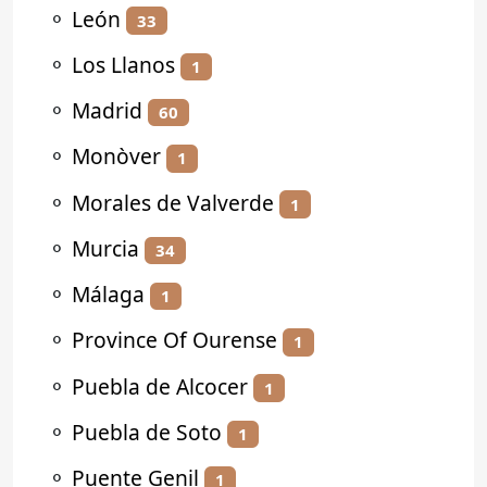
⚬
León
33
⚬
Los Llanos
1
⚬
Madrid
60
⚬
Monòver
1
⚬
Morales de Valverde
1
⚬
Murcia
34
⚬
Málaga
1
⚬
Province Of Ourense
1
⚬
Puebla de Alcocer
1
⚬
Puebla de Soto
1
⚬
Puente Genil
1