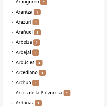
⚬
Aranguren
1
⚬
Arantza
1
⚬
Arazuri
1
⚬
Arañuel
1
⚬
Arbeiza
1
⚬
Arbejal
1
⚬
Arbúcies
3
⚬
Arcediano
1
⚬
Archua
1
⚬
Arcos de la Polvorosa
1
⚬
Ardanaz
1