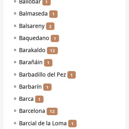
⚬
Ballobar
1
⚬
Balmaseda
1
⚬
Balsareny
2
⚬
Baquedano
1
⚬
Barakaldo
12
⚬
Barañáin
1
⚬
Barbadillo del Pez
1
⚬
Barbarín
1
⚬
Barca
1
⚬
Barcelona
12
⚬
Barcial de la Loma
1