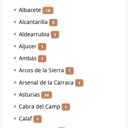
⚬
Albacete
18
⚬
Alcantarilla
5
⚬
Aldearrubia
1
⚬
Aljucer
1
⚬
Ambás
1
⚬
Arcos de la Sierra
1
⚬
Arsenal de la Carraca
1
⚬
Asturias
36
⚬
Cabra del Camp
1
⚬
Calaf
1