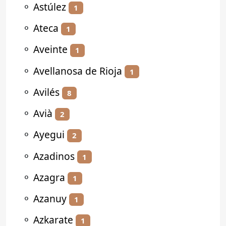
⚬
Astúlez
1
⚬
Ateca
1
⚬
Aveinte
1
⚬
Avellanosa de Rioja
1
⚬
Avilés
8
⚬
Avià
2
⚬
Ayegui
2
⚬
Azadinos
1
⚬
Azagra
1
⚬
Azanuy
1
⚬
Azkarate
1