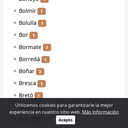
⚬
Bolmir
1
⚬
Bolulla
1
⚬
Bor
1
⚬
Bormate
1
⚬
Borredà
1
⚬
Boñar
2
⚬
Bresca
1
⚬
Bretó
1
Utilizamos cookies para garantizarle la mejor
⚬
Bretún
1
experiencia en nuestro sitio web.
Más información
⚬
Brez
1
Acepto