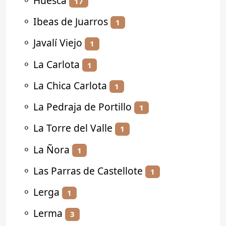
⚬
Huesca
17
⚬
Ibeas de Juarros
1
⚬
Javalí Viejo
1
⚬
La Carlota
1
⚬
La Chica Carlota
1
⚬
La Pedraja de Portillo
1
⚬
La Torre del Valle
1
⚬
La Ñora
1
⚬
Las Parras de Castellote
1
⚬
Lerga
1
⚬
Lerma
3