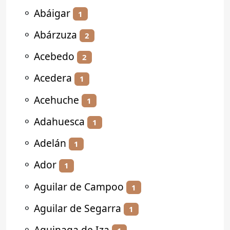
⚬
Abáigar
1
⚬
Abárzuza
2
⚬
Acebedo
2
⚬
Acedera
1
⚬
Acehuche
1
⚬
Adahuesca
1
⚬
Adelán
1
⚬
Ador
1
⚬
Aguilar de Campoo
1
⚬
Aguilar de Segarra
1
⚬
Aguinaga de Iza