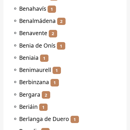
⚬
Benahavís
1
⚬
Benalmádena
2
⚬
Benavente
2
⚬
Benia de Onís
1
⚬
Beniaia
1
⚬
Benimaurell
1
⚬
Berbinzana
1
⚬
Bergara
2
⚬
Beriáin
1
⚬
Berlanga de Duero
1