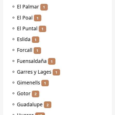
⚬
El Palmar
1
⚬
El Poal
1
⚬
El Puntal
1
⚬
Eslida
1
⚬
Forcall
1
⚬
Fuensaldaña
1
⚬
Garres y Lages
1
⚬
Gimenells
1
⚬
Gotor
2
⚬
Guadalupe
2