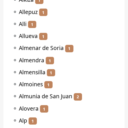
1
⚬
Allepuz
1
⚬
Alli
1
⚬
Allueva
1
⚬
Almenar de Soria
1
⚬
Almendra
1
⚬
Almensilla
1
⚬
Almoines
1
⚬
Almunia de San Juan
2
⚬
Alovera
1
⚬
Alp
1