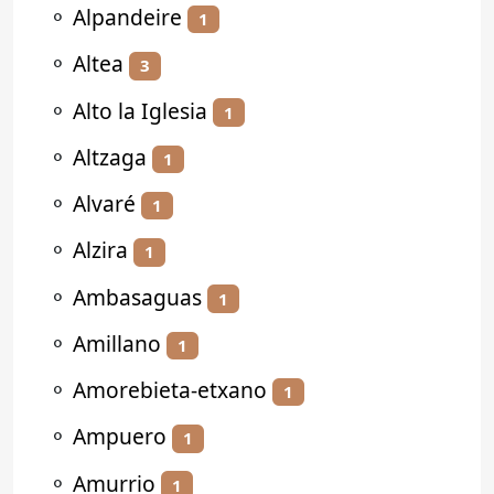
⚬
Alpandeire
1
⚬
Altea
3
⚬
Alto la Iglesia
1
⚬
Altzaga
1
⚬
Alvaré
1
⚬
Alzira
1
⚬
Ambasaguas
1
⚬
Amillano
1
⚬
Amorebieta-etxano
1
⚬
Ampuero
1
⚬
Amurrio
1