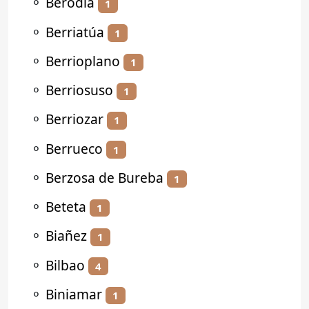
⚬
Berodia
1
⚬
Berriatúa
1
⚬
Berrioplano
1
⚬
Berriosuso
1
⚬
Berriozar
1
⚬
Berrueco
1
⚬
Berzosa de Bureba
1
⚬
Beteta
1
⚬
Biañez
1
⚬
Bilbao
4
⚬
Biniamar
1