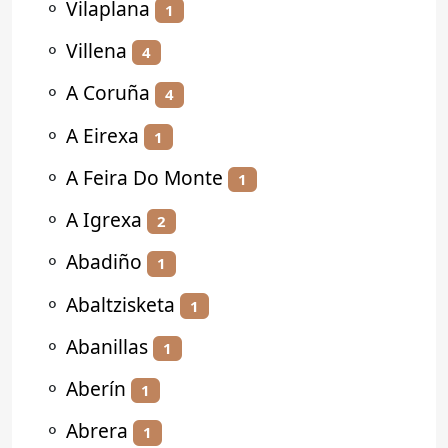
⚬
Vilaplana
1
⚬
Villena
4
⚬
A Coruña
4
⚬
A Eirexa
1
⚬
A Feira Do Monte
1
⚬
A Igrexa
2
⚬
Abadiño
1
⚬
Abaltzisketa
1
⚬
Abanillas
1
⚬
Aberín
1
⚬
Abrera
1