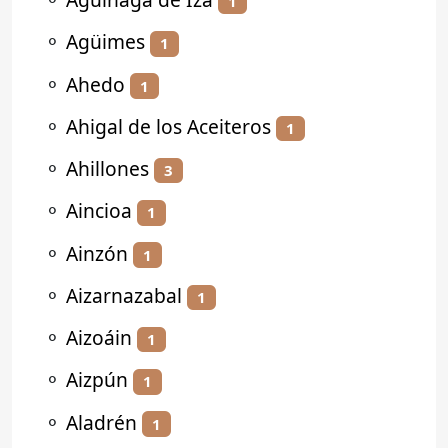
1
⚬
Agüimes
1
⚬
Ahedo
1
⚬
Ahigal de los Aceiteros
1
⚬
Ahillones
3
⚬
Aincioa
1
⚬
Ainzón
1
⚬
Aizarnazabal
1
⚬
Aizoáin
1
⚬
Aizpún
1
⚬
Aladrén
1