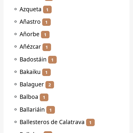
⚬
Azqueta
1
⚬
Añastro
1
⚬
Añorbe
1
⚬
Añézcar
1
⚬
Badostáin
1
⚬
Bakaiku
1
⚬
Balaguer
2
⚬
Balboa
1
⚬
Ballariáin
1
⚬
Ballesteros de Calatrava
1