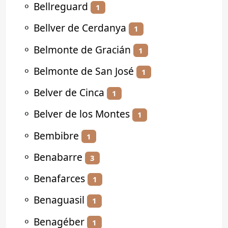
⚬
Bellreguard
1
⚬
Bellver de Cerdanya
1
⚬
Belmonte de Gracián
1
⚬
Belmonte de San José
1
⚬
Belver de Cinca
1
⚬
Belver de los Montes
1
⚬
Bembibre
1
⚬
Benabarre
3
⚬
Benafarces
1
⚬
Benaguasil
1
⚬
Benagéber
1