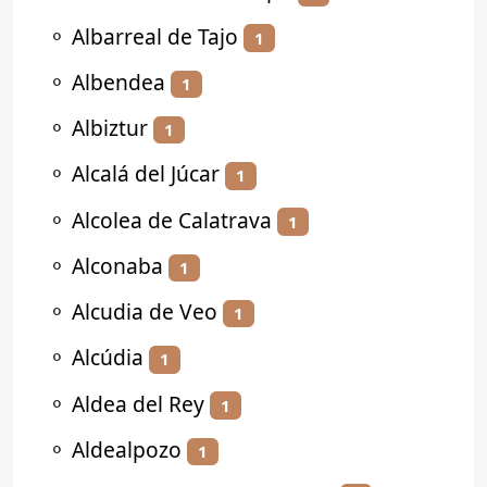
⚬
Albarreal de Tajo
1
⚬
Albendea
1
⚬
Albiztur
1
⚬
Alcalá del Júcar
1
⚬
Alcolea de Calatrava
1
⚬
Alconaba
1
⚬
Alcudia de Veo
1
⚬
Alcúdia
1
⚬
Aldea del Rey
1
⚬
Aldealpozo
1