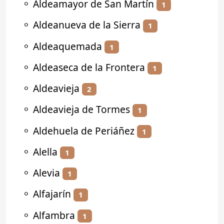
⚬
Aldeamayor de San Martín
1
⚬
Aldeanueva de la Sierra
1
⚬
Aldeaquemada
1
⚬
Aldeaseca de la Frontera
1
⚬
Aldeavieja
2
⚬
Aldeavieja de Tormes
1
⚬
Aldehuela de Periáñez
1
⚬
Alella
1
⚬
Alevia
1
⚬
Alfajarín
1
⚬
Alfambra
1