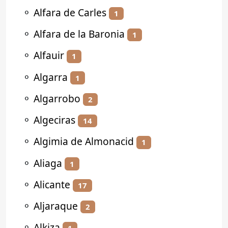
⚬
Alfara de Carles
1
⚬
Alfara de la Baronia
1
⚬
Alfauir
1
⚬
Algarra
1
⚬
Algarrobo
2
⚬
Algeciras
14
⚬
Algimia de Almonacid
1
⚬
Aliaga
1
⚬
Alicante
17
⚬
Aljaraque
2
⚬
Alkiza