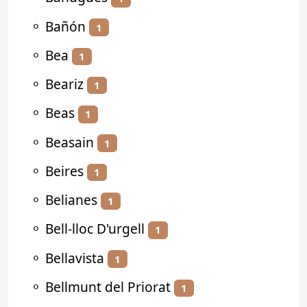
⚬
Bañón
1
⚬
Bea
1
⚬
Beariz
1
⚬
Beas
1
⚬
Beasain
1
⚬
Beires
1
⚬
Belianes
1
⚬
Bell-lloc D'urgell
1
⚬
Bellavista
1
⚬
Bellmunt del Priorat
1