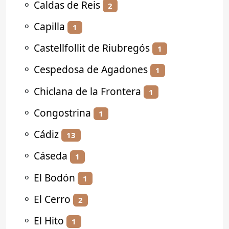
⚬
Caldas de Reis
2
⚬
Capilla
1
⚬
Castellfollit de Riubregós
1
⚬
Cespedosa de Agadones
1
⚬
Chiclana de la Frontera
1
⚬
Congostrina
1
⚬
Cádiz
13
⚬
Cáseda
1
⚬
El Bodón
1
⚬
El Cerro
2
⚬
El Hito
1