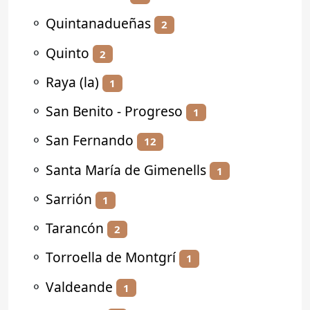
⚬
Quintanadueñas
2
⚬
Quinto
2
⚬
Raya (la)
1
⚬
San Benito - Progreso
1
⚬
San Fernando
12
⚬
Santa María de Gimenells
1
⚬
Sarrión
1
⚬
Tarancón
2
⚬
Torroella de Montgrí
1
⚬
Valdeande
1