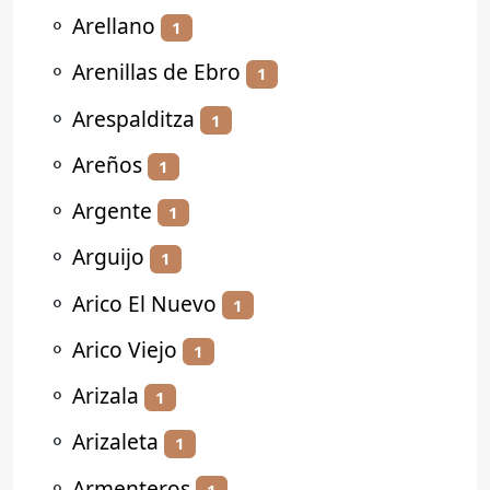
⚬
Arellano
1
⚬
Arenillas de Ebro
1
⚬
Arespalditza
1
⚬
Areños
1
⚬
Argente
1
⚬
Arguijo
1
⚬
Arico El Nuevo
1
⚬
Arico Viejo
1
⚬
Arizala
1
⚬
Arizaleta
1
⚬
Armenteros
1