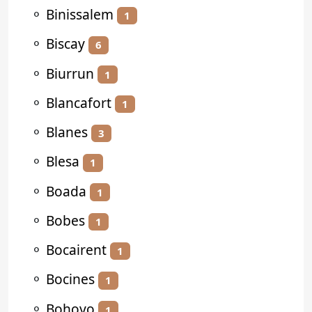
⚬
Binissalem
1
⚬
Biscay
6
⚬
Biurrun
1
⚬
Blancafort
1
⚬
Blanes
3
⚬
Blesa
1
⚬
Boada
1
⚬
Bobes
1
⚬
Bocairent
1
⚬
Bocines
1
⚬
Bohoyo
1