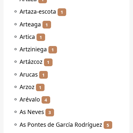
⚬
Artaza-escota
1
⚬
Arteaga
1
⚬
Artica
1
⚬
Artziniega
1
⚬
Artázcoz
1
⚬
Arucas
1
⚬
Arzoz
1
⚬
Arévalo
4
⚬
As Neves
3
⚬
As Pontes de García Rodríguez
5