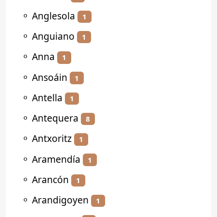
⚬
Anglesola
1
⚬
Anguiano
1
⚬
Anna
1
⚬
Ansoáin
1
⚬
Antella
1
⚬
Antequera
8
⚬
Antxoritz
1
⚬
Aramendía
1
⚬
Arancón
1
⚬
Arandigoyen
1