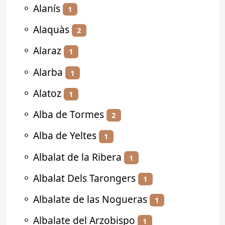
⚬
Alanís
1
⚬
Alaquàs
2
⚬
Alaraz
1
⚬
Alarba
1
⚬
Alatoz
1
⚬
Alba de Tormes
2
⚬
Alba de Yeltes
1
⚬
Albalat de la Ribera
1
⚬
Albalat Dels Tarongers
1
⚬
Albalate de las Nogueras
1
⚬
Albalate del Arzobispo
1