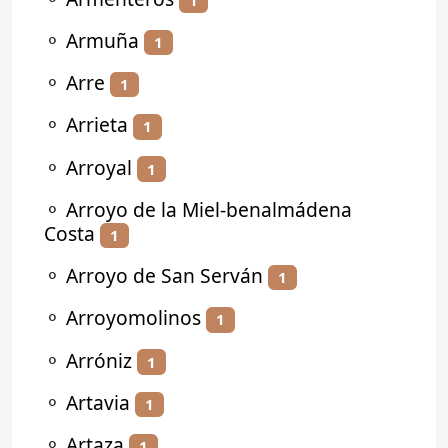
⚬
Armuña
1
⚬
Arre
1
⚬
Arrieta
1
⚬
Arroyal
1
⚬
Arroyo de la Miel-benalmádena
Costa
1
⚬
Arroyo de San Serván
1
⚬
Arroyomolinos
1
⚬
Arróniz
1
⚬
Artavia
1
⚬
Artaza
1