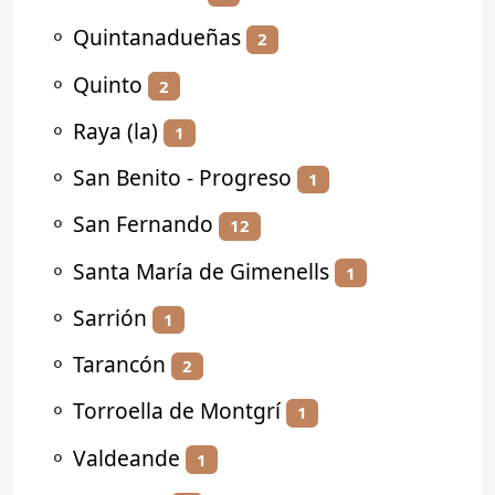
⚬
Quintanadueñas
2
⚬
Quinto
2
⚬
Raya (la)
1
⚬
San Benito - Progreso
1
⚬
San Fernando
12
⚬
Santa María de Gimenells
1
⚬
Sarrión
1
⚬
Tarancón
2
⚬
Torroella de Montgrí
1
⚬
Valdeande
1