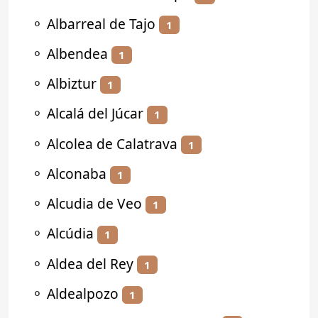
⚬
Albarreal de Tajo
1
⚬
Albendea
1
⚬
Albiztur
1
⚬
Alcalá del Júcar
1
⚬
Alcolea de Calatrava
1
⚬
Alconaba
1
⚬
Alcudia de Veo
1
⚬
Alcúdia
1
⚬
Aldea del Rey
1
⚬
Aldealpozo
1