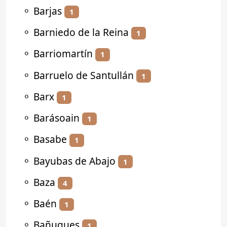
⚬
Barjas
1
⚬
Barniedo de la Reina
1
⚬
Barriomartín
1
⚬
Barruelo de Santullán
1
⚬
Barx
1
⚬
Barásoain
1
⚬
Basabe
1
⚬
Bayubas de Abajo
1
⚬
Baza
4
⚬
Baén
1
⚬
Bañugues
1