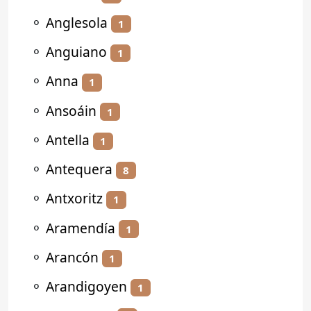
⚬
Anglesola
1
⚬
Anguiano
1
⚬
Anna
1
⚬
Ansoáin
1
⚬
Antella
1
⚬
Antequera
8
⚬
Antxoritz
1
⚬
Aramendía
1
⚬
Arancón
1
⚬
Arandigoyen
1