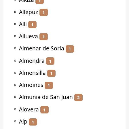
1
⚬
Allepuz
1
⚬
Alli
1
⚬
Allueva
1
⚬
Almenar de Soria
1
⚬
Almendra
1
⚬
Almensilla
1
⚬
Almoines
1
⚬
Almunia de San Juan
2
⚬
Alovera
1
⚬
Alp
1