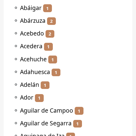
⚬
Abáigar
1
⚬
Abárzuza
2
⚬
Acebedo
2
⚬
Acedera
1
⚬
Acehuche
1
⚬
Adahuesca
1
⚬
Adelán
1
⚬
Ador
1
⚬
Aguilar de Campoo
1
⚬
Aguilar de Segarra
1
⚬
Aguinaga de Iza