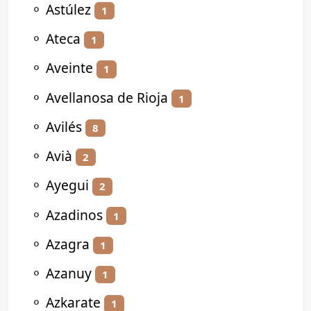
⚬
Astúlez
1
⚬
Ateca
1
⚬
Aveinte
1
⚬
Avellanosa de Rioja
1
⚬
Avilés
8
⚬
Avià
2
⚬
Ayegui
2
⚬
Azadinos
1
⚬
Azagra
1
⚬
Azanuy
1
⚬
Azkarate
1