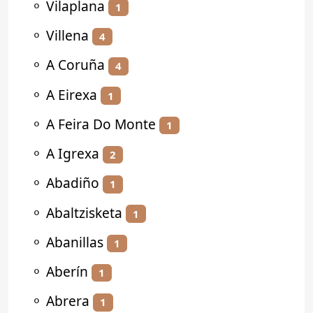
⚬
Vilaplana
1
⚬
Villena
4
⚬
A Coruña
4
⚬
A Eirexa
1
⚬
A Feira Do Monte
1
⚬
A Igrexa
2
⚬
Abadiño
1
⚬
Abaltzisketa
1
⚬
Abanillas
1
⚬
Aberín
1
⚬
Abrera
1