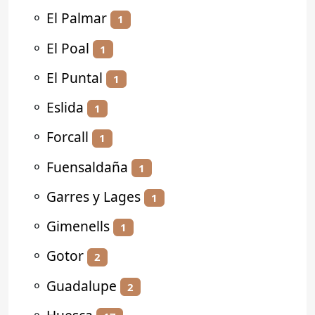
⚬
El Palmar
1
⚬
El Poal
1
⚬
El Puntal
1
⚬
Eslida
1
⚬
Forcall
1
⚬
Fuensaldaña
1
⚬
Garres y Lages
1
⚬
Gimenells
1
⚬
Gotor
2
⚬
Guadalupe
2