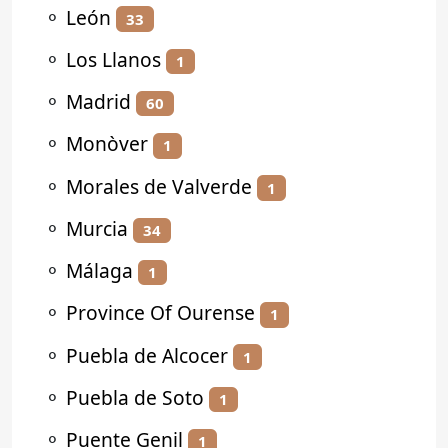
⚬
León
33
⚬
Los Llanos
1
⚬
Madrid
60
⚬
Monòver
1
⚬
Morales de Valverde
1
⚬
Murcia
34
⚬
Málaga
1
⚬
Province Of Ourense
1
⚬
Puebla de Alcocer
1
⚬
Puebla de Soto
1
⚬
Puente Genil
1