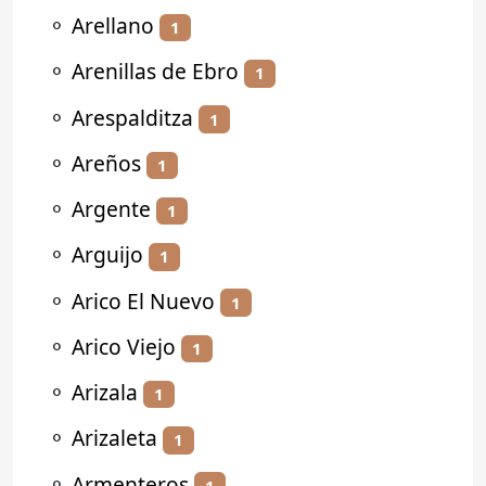
⚬
Arellano
1
⚬
Arenillas de Ebro
1
⚬
Arespalditza
1
⚬
Areños
1
⚬
Argente
1
⚬
Arguijo
1
⚬
Arico El Nuevo
1
⚬
Arico Viejo
1
⚬
Arizala
1
⚬
Arizaleta
1
⚬
Armenteros
1