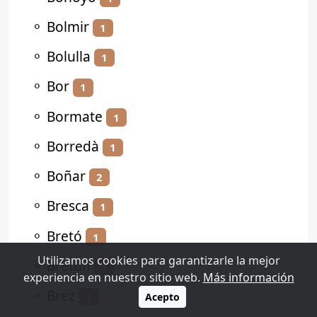
⚬
Bolmir
1
⚬
Bolulla
1
⚬
Bor
1
⚬
Bormate
1
⚬
Borredà
1
⚬
Boñar
2
⚬
Bresca
1
⚬
Bretó
1
Utilizamos cookies para garantizarle la mejor
⚬
Bretún
1
experiencia en nuestro sitio web.
Más información
⚬
Brez
1
Acepto