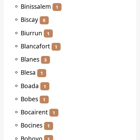
⚬
Binissalem
1
⚬
Biscay
6
⚬
Biurrun
1
⚬
Blancafort
1
⚬
Blanes
3
⚬
Blesa
1
⚬
Boada
1
⚬
Bobes
1
⚬
Bocairent
1
⚬
Bocines
1
⚬
Bohoyo
1