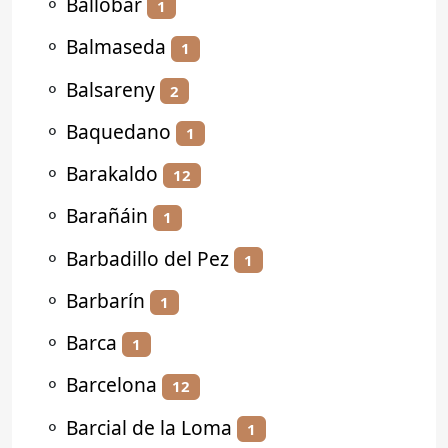
⚬
Ballobar
1
⚬
Balmaseda
1
⚬
Balsareny
2
⚬
Baquedano
1
⚬
Barakaldo
12
⚬
Barañáin
1
⚬
Barbadillo del Pez
1
⚬
Barbarín
1
⚬
Barca
1
⚬
Barcelona
12
⚬
Barcial de la Loma
1