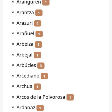
⚬
Aranguren
1
⚬
Arantza
1
⚬
Arazuri
1
⚬
Arañuel
1
⚬
Arbeiza
1
⚬
Arbejal
1
⚬
Arbúcies
3
⚬
Arcediano
1
⚬
Archua
1
⚬
Arcos de la Polvorosa
1
⚬
Ardanaz
1