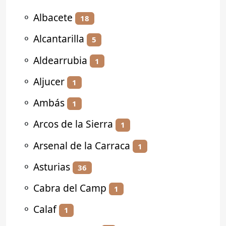
⚬
Albacete
18
⚬
Alcantarilla
5
⚬
Aldearrubia
1
⚬
Aljucer
1
⚬
Ambás
1
⚬
Arcos de la Sierra
1
⚬
Arsenal de la Carraca
1
⚬
Asturias
36
⚬
Cabra del Camp
1
⚬
Calaf
1