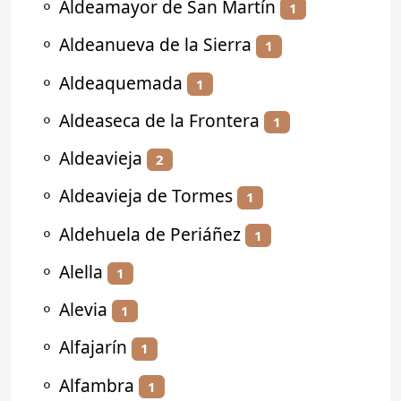
⚬
Aldeamayor de San Martín
1
⚬
Aldeanueva de la Sierra
1
⚬
Aldeaquemada
1
⚬
Aldeaseca de la Frontera
1
⚬
Aldeavieja
2
⚬
Aldeavieja de Tormes
1
⚬
Aldehuela de Periáñez
1
⚬
Alella
1
⚬
Alevia
1
⚬
Alfajarín
1
⚬
Alfambra
1