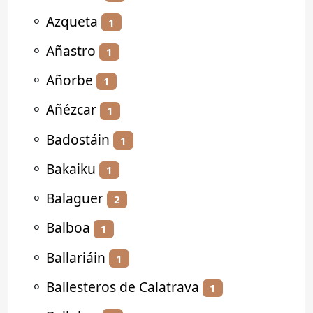
⚬
Azqueta
1
⚬
Añastro
1
⚬
Añorbe
1
⚬
Añézcar
1
⚬
Badostáin
1
⚬
Bakaiku
1
⚬
Balaguer
2
⚬
Balboa
1
⚬
Ballariáin
1
⚬
Ballesteros de Calatrava
1