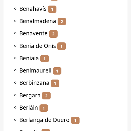
⚬
Benahavís
1
⚬
Benalmádena
2
⚬
Benavente
2
⚬
Benia de Onís
1
⚬
Beniaia
1
⚬
Benimaurell
1
⚬
Berbinzana
1
⚬
Bergara
2
⚬
Beriáin
1
⚬
Berlanga de Duero
1