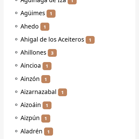
1
⚬
Agüimes
1
⚬
Ahedo
1
⚬
Ahigal de los Aceiteros
1
⚬
Ahillones
3
⚬
Aincioa
1
⚬
Ainzón
1
⚬
Aizarnazabal
1
⚬
Aizoáin
1
⚬
Aizpún
1
⚬
Aladrén
1