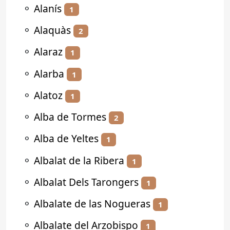
⚬
Alanís
1
⚬
Alaquàs
2
⚬
Alaraz
1
⚬
Alarba
1
⚬
Alatoz
1
⚬
Alba de Tormes
2
⚬
Alba de Yeltes
1
⚬
Albalat de la Ribera
1
⚬
Albalat Dels Tarongers
1
⚬
Albalate de las Nogueras
1
⚬
Albalate del Arzobispo
1