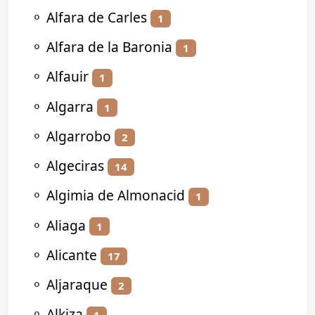
⚬
Alfara de Carles
1
⚬
Alfara de la Baronia
1
⚬
Alfauir
1
⚬
Algarra
1
⚬
Algarrobo
2
⚬
Algeciras
14
⚬
Algimia de Almonacid
1
⚬
Aliaga
1
⚬
Alicante
17
⚬
Aljaraque
2
⚬
Alkiza