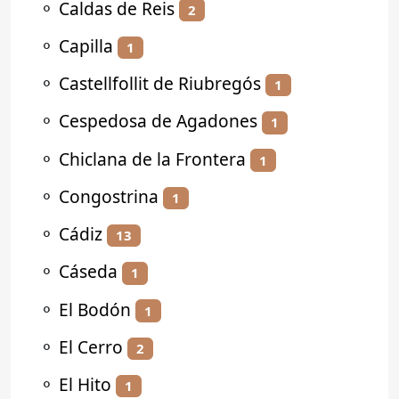
⚬
Caldas de Reis
2
⚬
Capilla
1
⚬
Castellfollit de Riubregós
1
⚬
Cespedosa de Agadones
1
⚬
Chiclana de la Frontera
1
⚬
Congostrina
1
⚬
Cádiz
13
⚬
Cáseda
1
⚬
El Bodón
1
⚬
El Cerro
2
⚬
El Hito
1