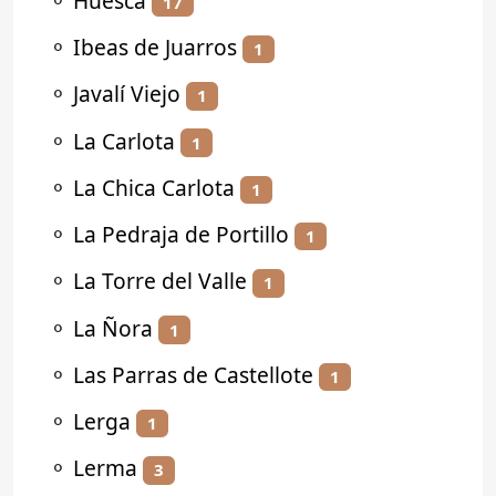
⚬
Huesca
17
⚬
Ibeas de Juarros
1
⚬
Javalí Viejo
1
⚬
La Carlota
1
⚬
La Chica Carlota
1
⚬
La Pedraja de Portillo
1
⚬
La Torre del Valle
1
⚬
La Ñora
1
⚬
Las Parras de Castellote
1
⚬
Lerga
1
⚬
Lerma
3