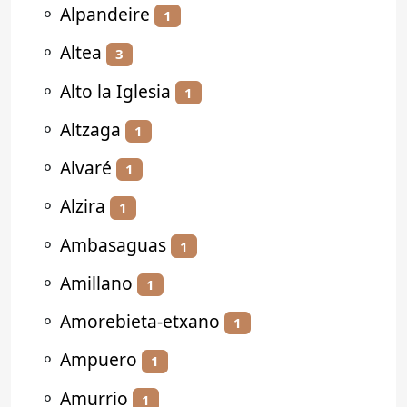
⚬
Alpandeire
1
⚬
Altea
3
⚬
Alto la Iglesia
1
⚬
Altzaga
1
⚬
Alvaré
1
⚬
Alzira
1
⚬
Ambasaguas
1
⚬
Amillano
1
⚬
Amorebieta-etxano
1
⚬
Ampuero
1
⚬
Amurrio
1