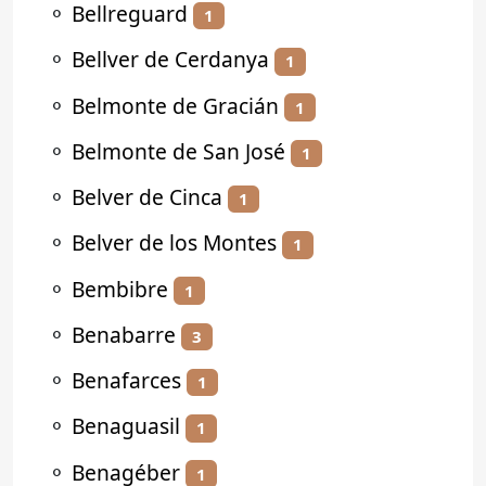
⚬
Bellreguard
1
⚬
Bellver de Cerdanya
1
⚬
Belmonte de Gracián
1
⚬
Belmonte de San José
1
⚬
Belver de Cinca
1
⚬
Belver de los Montes
1
⚬
Bembibre
1
⚬
Benabarre
3
⚬
Benafarces
1
⚬
Benaguasil
1
⚬
Benagéber
1