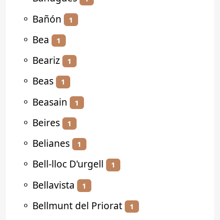
⚬
Bañón
1
⚬
Bea
1
⚬
Beariz
1
⚬
Beas
1
⚬
Beasain
1
⚬
Beires
1
⚬
Belianes
1
⚬
Bell-lloc D'urgell
1
⚬
Bellavista
1
⚬
Bellmunt del Priorat
1