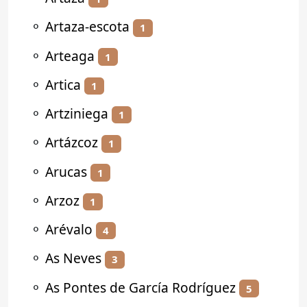
⚬
Artaza-escota
1
⚬
Arteaga
1
⚬
Artica
1
⚬
Artziniega
1
⚬
Artázcoz
1
⚬
Arucas
1
⚬
Arzoz
1
⚬
Arévalo
4
⚬
As Neves
3
⚬
As Pontes de García Rodríguez
5