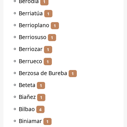
⚬
Berodia
1
⚬
Berriatúa
1
⚬
Berrioplano
1
⚬
Berriosuso
1
⚬
Berriozar
1
⚬
Berrueco
1
⚬
Berzosa de Bureba
1
⚬
Beteta
1
⚬
Biañez
1
⚬
Bilbao
4
⚬
Biniamar
1