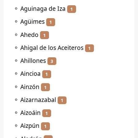
⚬
Aguinaga de Iza
1
⚬
Agüimes
1
⚬
Ahedo
1
⚬
Ahigal de los Aceiteros
1
⚬
Ahillones
3
⚬
Aincioa
1
⚬
Ainzón
1
⚬
Aizarnazabal
1
⚬
Aizoáin
1
⚬
Aizpún
1