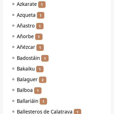
⚬
Azkarate
1
⚬
Azqueta
1
⚬
Añastro
1
⚬
Añorbe
1
⚬
Añézcar
1
⚬
Badostáin
1
⚬
Bakaiku
1
⚬
Balaguer
2
⚬
Balboa
1
⚬
Ballariáin
1
⚬
Ballesteros de Calatrava
1