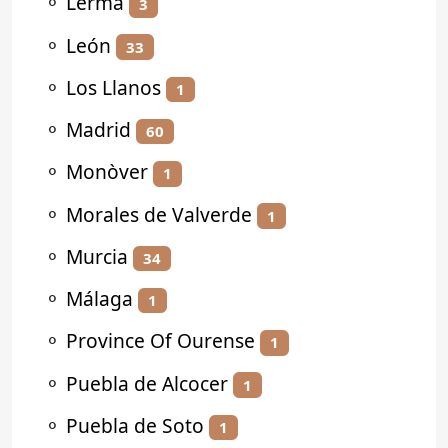
⚬
Lerma
3
⚬
León
33
⚬
Los Llanos
1
⚬
Madrid
60
⚬
Monòver
1
⚬
Morales de Valverde
1
⚬
Murcia
34
⚬
Málaga
1
⚬
Province Of Ourense
1
⚬
Puebla de Alcocer
1
⚬
Puebla de Soto
1