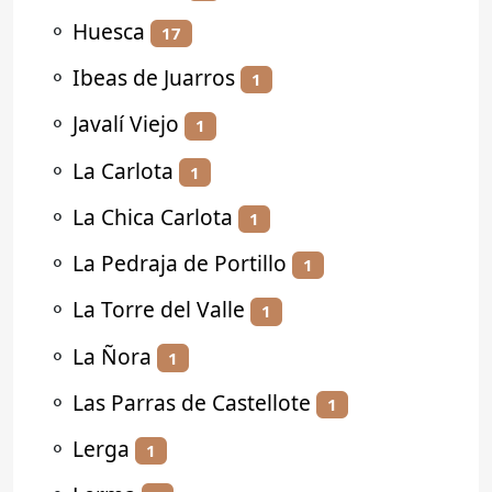
⚬
Huesca
17
⚬
Ibeas de Juarros
1
⚬
Javalí Viejo
1
⚬
La Carlota
1
⚬
La Chica Carlota
1
⚬
La Pedraja de Portillo
1
⚬
La Torre del Valle
1
⚬
La Ñora
1
⚬
Las Parras de Castellote
1
⚬
Lerga
1