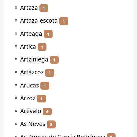
⚬
Artaza
1
⚬
Artaza-escota
1
⚬
Arteaga
1
⚬
Artica
1
⚬
Artziniega
1
⚬
Artázcoz
1
⚬
Arucas
1
⚬
Arzoz
1
⚬
Arévalo
4
⚬
As Neves
3
⚬
As Pontes de García Rodríguez