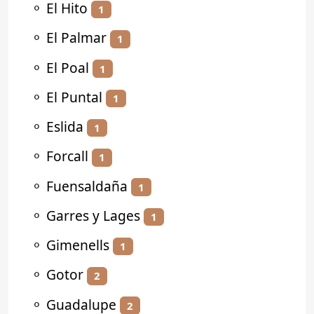
⚬
El Hito
1
⚬
El Palmar
1
⚬
El Poal
1
⚬
El Puntal
1
⚬
Eslida
1
⚬
Forcall
1
⚬
Fuensaldaña
1
⚬
Garres y Lages
1
⚬
Gimenells
1
⚬
Gotor
2
⚬
Guadalupe
2