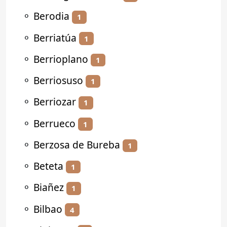
⚬
Berodia
1
⚬
Berriatúa
1
⚬
Berrioplano
1
⚬
Berriosuso
1
⚬
Berriozar
1
⚬
Berrueco
1
⚬
Berzosa de Bureba
1
⚬
Beteta
1
⚬
Biañez
1
⚬
Bilbao
4