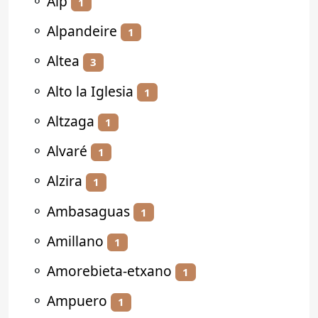
⚬
Alp
1
⚬
Alpandeire
1
⚬
Altea
3
⚬
Alto la Iglesia
1
⚬
Altzaga
1
⚬
Alvaré
1
⚬
Alzira
1
⚬
Ambasaguas
1
⚬
Amillano
1
⚬
Amorebieta-etxano
1
⚬
Ampuero
1