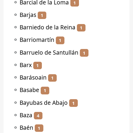
⚬
Barcial de la Loma
1
⚬
Barjas
1
⚬
Barniedo de la Reina
1
⚬
Barriomartín
1
⚬
Barruelo de Santullán
1
⚬
Barx
1
⚬
Barásoain
1
⚬
Basabe
1
⚬
Bayubas de Abajo
1
⚬
Baza
4
⚬
Baén
1