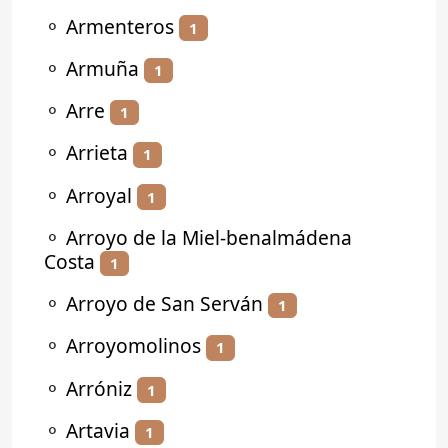
⚬
Armenteros
1
⚬
Armuña
1
⚬
Arre
1
⚬
Arrieta
1
⚬
Arroyal
1
⚬
Arroyo de la Miel-benalmádena
Costa
1
⚬
Arroyo de San Serván
1
⚬
Arroyomolinos
1
⚬
Arróniz
1
⚬
Artavia
1