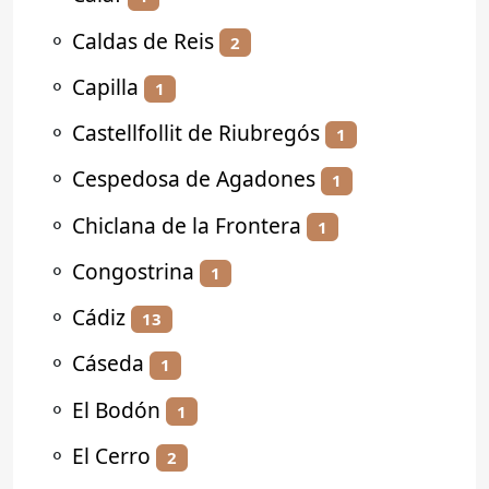
⚬
Caldas de Reis
2
⚬
Capilla
1
⚬
Castellfollit de Riubregós
1
⚬
Cespedosa de Agadones
1
⚬
Chiclana de la Frontera
1
⚬
Congostrina
1
⚬
Cádiz
13
⚬
Cáseda
1
⚬
El Bodón
1
⚬
El Cerro
2