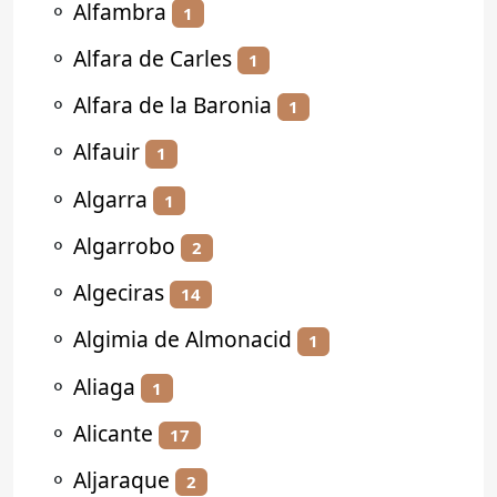
⚬
Alfambra
1
⚬
Alfara de Carles
1
⚬
Alfara de la Baronia
1
⚬
Alfauir
1
⚬
Algarra
1
⚬
Algarrobo
2
⚬
Algeciras
14
⚬
Algimia de Almonacid
1
⚬
Aliaga
1
⚬
Alicante
17
⚬
Aljaraque
2