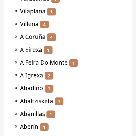
⚬
Vilaplana
1
⚬
Villena
4
⚬
A Coruña
4
⚬
A Eirexa
1
⚬
A Feira Do Monte
1
⚬
A Igrexa
2
⚬
Abadiño
1
⚬
Abaltzisketa
1
⚬
Abanillas
1
⚬
Aberín
1