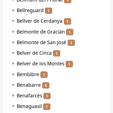
⚬
Bellreguard
1
⚬
Bellver de Cerdanya
1
⚬
Belmonte de Gracián
1
⚬
Belmonte de San José
1
⚬
Belver de Cinca
1
⚬
Belver de los Montes
1
⚬
Bembibre
1
⚬
Benabarre
3
⚬
Benafarces
1
⚬
Benaguasil
1