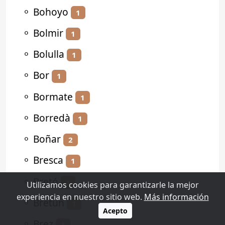
⚬
Bohoyo
1
⚬
Bolmir
1
⚬
Bolulla
1
⚬
Bor
1
⚬
Bormate
1
⚬
Borredà
1
⚬
Boñar
2
⚬
Bresca
1
⚬
Bretó
1
Utilizamos cookies para garantizarle la mejor
experiencia en nuestro sitio web.
Más información
⚬
Bretún
1
Acepto
⚬
Brez
1