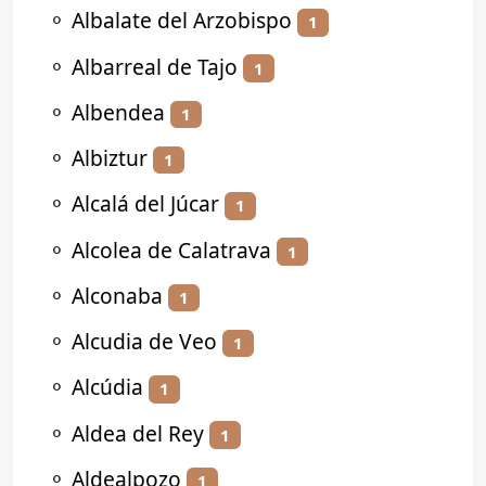
⚬
Albalate del Arzobispo
1
⚬
Albarreal de Tajo
1
⚬
Albendea
1
⚬
Albiztur
1
⚬
Alcalá del Júcar
1
⚬
Alcolea de Calatrava
1
⚬
Alconaba
1
⚬
Alcudia de Veo
1
⚬
Alcúdia
1
⚬
Aldea del Rey
1
⚬
Aldealpozo
1