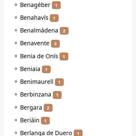
⚬
Benagéber
1
⚬
Benahavís
1
⚬
Benalmádena
2
⚬
Benavente
2
⚬
Benia de Onís
1
⚬
Beniaia
1
⚬
Benimaurell
1
⚬
Berbinzana
1
⚬
Bergara
2
⚬
Beriáin
1
⚬
Berlanga de Duero
1