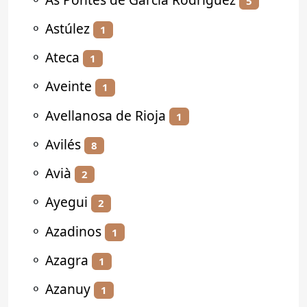
5
⚬
Astúlez
1
⚬
Ateca
1
⚬
Aveinte
1
⚬
Avellanosa de Rioja
1
⚬
Avilés
8
⚬
Avià
2
⚬
Ayegui
2
⚬
Azadinos
1
⚬
Azagra
1
⚬
Azanuy
1