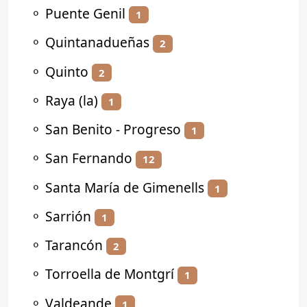
⚬
Puente Genil
1
⚬
Quintanadueñas
2
⚬
Quinto
2
⚬
Raya (la)
1
⚬
San Benito - Progreso
1
⚬
San Fernando
12
⚬
Santa María de Gimenells
1
⚬
Sarrión
1
⚬
Tarancón
2
⚬
Torroella de Montgrí
1
⚬
Valdeande
1