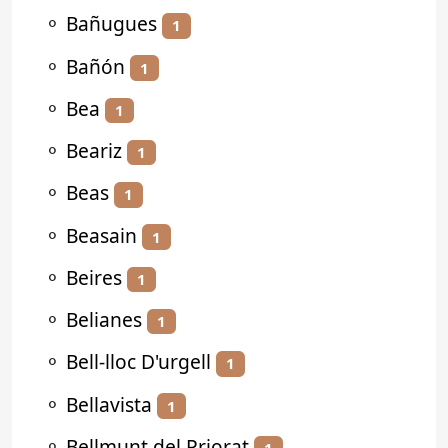
⚬
Bañugues
1
⚬
Bañón
1
⚬
Bea
1
⚬
Beariz
1
⚬
Beas
1
⚬
Beasain
1
⚬
Beires
1
⚬
Belianes
1
⚬
Bell-lloc D'urgell
1
⚬
Bellavista
1
⚬
Bellmunt del Priorat
1