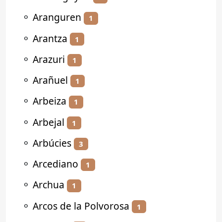
⚬
Aranguren
1
⚬
Arantza
1
⚬
Arazuri
1
⚬
Arañuel
1
⚬
Arbeiza
1
⚬
Arbejal
1
⚬
Arbúcies
3
⚬
Arcediano
1
⚬
Archua
1
⚬
Arcos de la Polvorosa
1