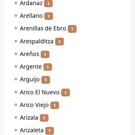
⚬
Ardanaz
1
⚬
Arellano
1
⚬
Arenillas de Ebro
1
⚬
Arespalditza
1
⚬
Areños
1
⚬
Argente
1
⚬
Arguijo
1
⚬
Arico El Nuevo
1
⚬
Arico Viejo
1
⚬
Arizala
1
⚬
Arizaleta
1