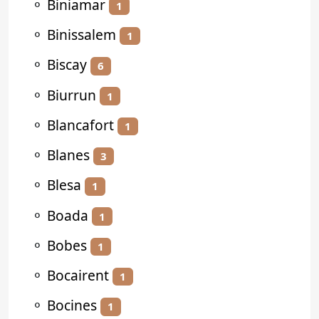
⚬
Biniamar
1
⚬
Binissalem
1
⚬
Biscay
6
⚬
Biurrun
1
⚬
Blancafort
1
⚬
Blanes
3
⚬
Blesa
1
⚬
Boada
1
⚬
Bobes
1
⚬
Bocairent
1
⚬
Bocines
1