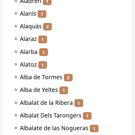
⚬
Aladrén
1
⚬
Alanís
1
⚬
Alaquàs
2
⚬
Alaraz
1
⚬
Alarba
1
⚬
Alatoz
1
⚬
Alba de Tormes
2
⚬
Alba de Yeltes
1
⚬
Albalat de la Ribera
1
⚬
Albalat Dels Tarongers
1
⚬
Albalate de las Nogueras
1