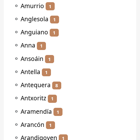
⚬
Amurrio
1
⚬
Anglesola
1
⚬
Anguiano
1
⚬
Anna
1
⚬
Ansoáin
1
⚬
Antella
1
⚬
Antequera
8
⚬
Antxoritz
1
⚬
Aramendía
1
⚬
Arancón
1
⚬
Arandigoyen
1