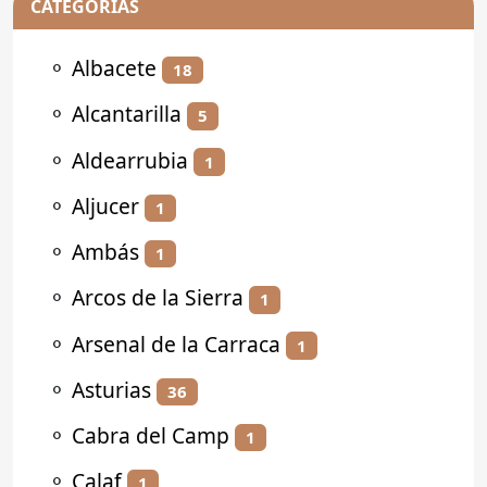
CATEGORÍAS
⚬
Albacete
18
⚬
Alcantarilla
5
⚬
Aldearrubia
1
⚬
Aljucer
1
⚬
Ambás
1
⚬
Arcos de la Sierra
1
⚬
Arsenal de la Carraca
1
⚬
Asturias
36
⚬
Cabra del Camp
1
⚬
Calaf
1