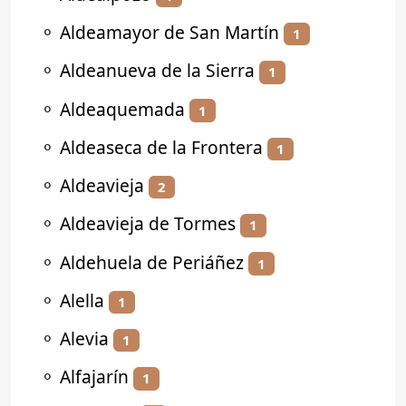
⚬
Aldeamayor de San Martín
1
⚬
Aldeanueva de la Sierra
1
⚬
Aldeaquemada
1
⚬
Aldeaseca de la Frontera
1
⚬
Aldeavieja
2
⚬
Aldeavieja de Tormes
1
⚬
Aldehuela de Periáñez
1
⚬
Alella
1
⚬
Alevia
1
⚬
Alfajarín
1