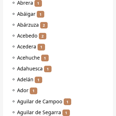
⚬
Abrera
1
⚬
Abáigar
1
⚬
Abárzuza
2
⚬
Acebedo
2
⚬
Acedera
1
⚬
Acehuche
1
⚬
Adahuesca
1
⚬
Adelán
1
⚬
Ador
1
⚬
Aguilar de Campoo
1
⚬
Aguilar de Segarra
1