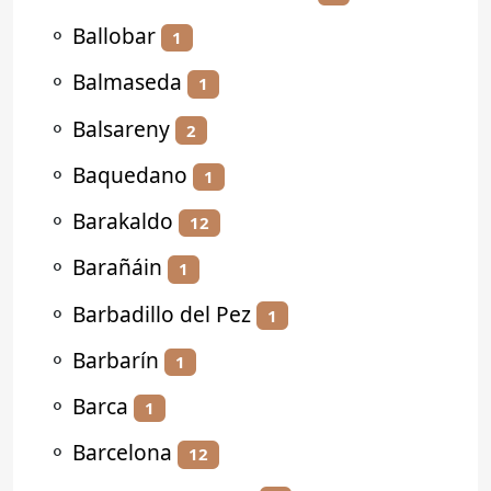
⚬
Ballobar
1
⚬
Balmaseda
1
⚬
Balsareny
2
⚬
Baquedano
1
⚬
Barakaldo
12
⚬
Barañáin
1
⚬
Barbadillo del Pez
1
⚬
Barbarín
1
⚬
Barca
1
⚬
Barcelona
12