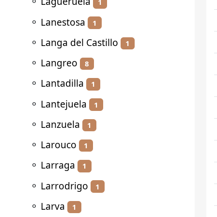
⚬
Lagueruela
1
⚬
Lanestosa
1
⚬
Langa del Castillo
1
⚬
Langreo
8
⚬
Lantadilla
1
⚬
Lantejuela
1
⚬
Lanzuela
1
⚬
Larouco
1
⚬
Larraga
1
⚬
Larrodrigo
1
⚬
Larva
1