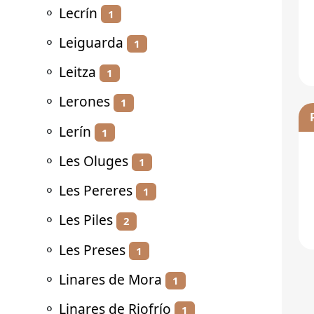
⚬
Lecrín
1
⚬
Leiguarda
1
⚬
Leitza
1
⚬
Lerones
1
⚬
Lerín
1
⚬
Les Oluges
1
⚬
Les Pereres
1
⚬
Les Piles
2
⚬
Les Preses
1
⚬
Linares de Mora
1
⚬
Linares de Riofrío
1