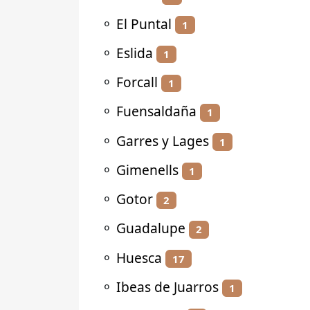
⚬
El Puntal
1
⚬
Eslida
1
⚬
Forcall
1
⚬
Fuensaldaña
1
⚬
Garres y Lages
1
⚬
Gimenells
1
⚬
Gotor
2
⚬
Guadalupe
2
⚬
Huesca
17
⚬
Ibeas de Juarros
1