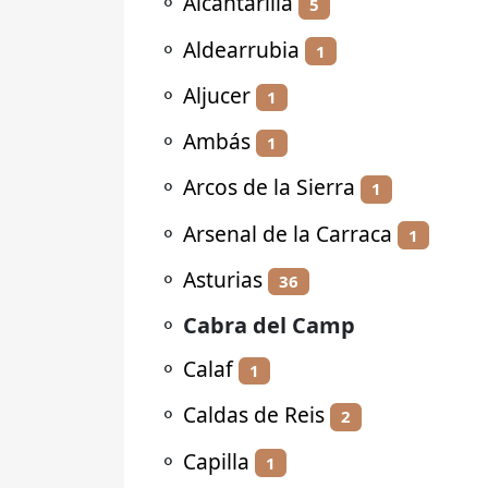
⚬
Alcantarilla
5
⚬
Aldearrubia
1
⚬
Aljucer
1
⚬
Ambás
1
⚬
Arcos de la Sierra
1
⚬
Arsenal de la Carraca
1
⚬
Asturias
36
⚬
Cabra del Camp
⚬
Calaf
1
⚬
Caldas de Reis
2
⚬
Capilla
1