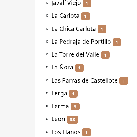
⚬
Javalí Viejo
1
⚬
La Carlota
1
⚬
La Chica Carlota
1
⚬
La Pedraja de Portillo
1
⚬
La Torre del Valle
1
⚬
La Ñora
1
⚬
Las Parras de Castellote
1
⚬
Lerga
1
⚬
Lerma
3
⚬
León
33
⚬
Los Llanos
1