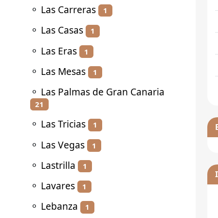
⚬
Las Carreras
1
⚬
Las Casas
1
⚬
Las Eras
1
⚬
Las Mesas
1
⚬
Las Palmas de Gran Canaria
21
⚬
Las Tricias
1
⚬
Las Vegas
1
⚬
Lastrilla
1
⚬
Lavares
1
⚬
Lebanza
1