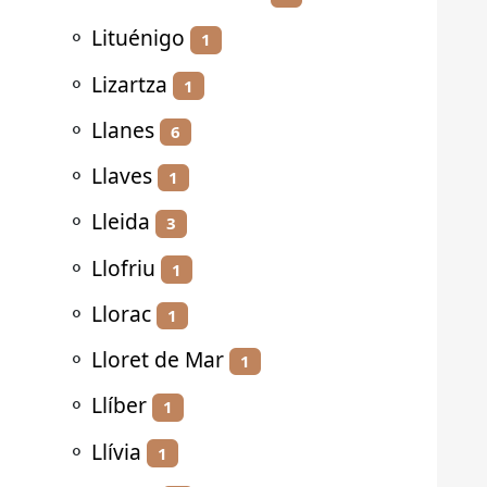
⚬
Lituénigo
1
⚬
Lizartza
1
⚬
Llanes
6
⚬
Llaves
1
⚬
Lleida
3
⚬
Llofriu
1
⚬
Llorac
1
⚬
Lloret de Mar
1
⚬
Llíber
1
⚬
Llívia
1