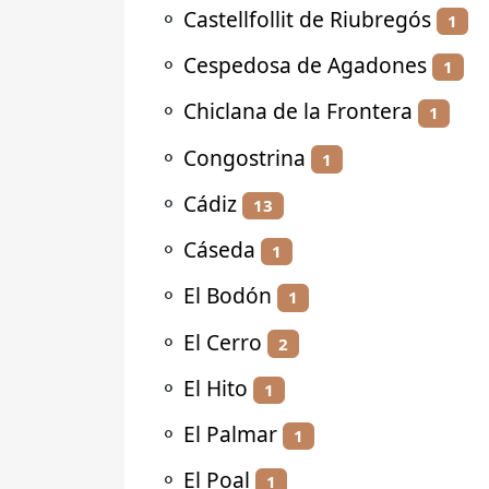
⚬
Castellfollit de Riubregós
1
⚬
Cespedosa de Agadones
1
⚬
Chiclana de la Frontera
1
⚬
Congostrina
1
⚬
Cádiz
13
⚬
Cáseda
1
⚬
El Bodón
1
⚬
El Cerro
2
⚬
El Hito
1
⚬
El Palmar
1
⚬
El Poal
1