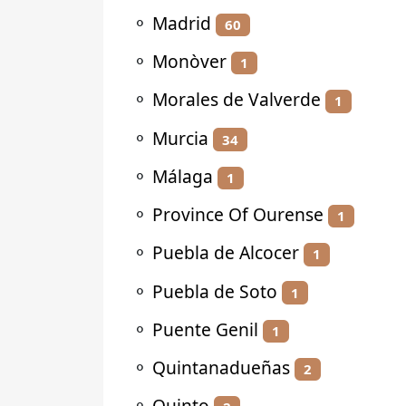
⚬
Madrid
60
⚬
Monòver
1
⚬
Morales de Valverde
1
⚬
Murcia
34
⚬
Málaga
1
⚬
Province Of Ourense
1
⚬
Puebla de Alcocer
1
⚬
Puebla de Soto
1
⚬
Puente Genil
1
⚬
Quintanadueñas
2
⚬
Quinto