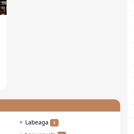
⚬
Labeaga
1