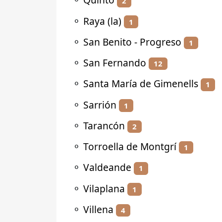
2
⚬
Raya (la)
1
⚬
San Benito - Progreso
1
⚬
San Fernando
12
⚬
Santa María de Gimenells
1
⚬
Sarrión
1
⚬
Tarancón
2
⚬
Torroella de Montgrí
1
⚬
Valdeande
1
⚬
Vilaplana
1
⚬
Villena
4