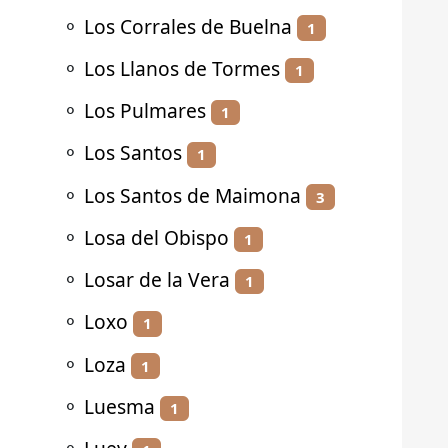
⚬
Los Corrales de Buelna
1
⚬
Los Llanos de Tormes
1
⚬
Los Pulmares
1
⚬
Los Santos
1
⚬
Los Santos de Maimona
3
⚬
Losa del Obispo
1
⚬
Losar de la Vera
1
⚬
Loxo
1
⚬
Loza
1
⚬
Luesma
1