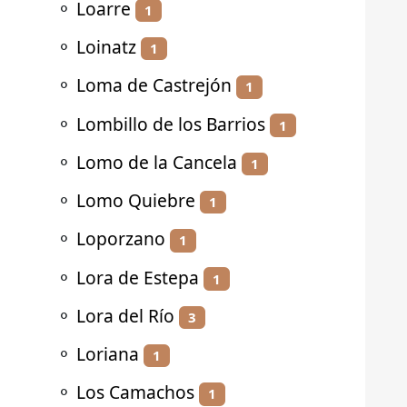
⚬
Loarre
1
⚬
Loinatz
1
⚬
Loma de Castrejón
1
⚬
Lombillo de los Barrios
1
⚬
Lomo de la Cancela
1
⚬
Lomo Quiebre
1
⚬
Loporzano
1
⚬
Lora de Estepa
1
⚬
Lora del Río
3
⚬
Loriana
1
⚬
Los Camachos
1