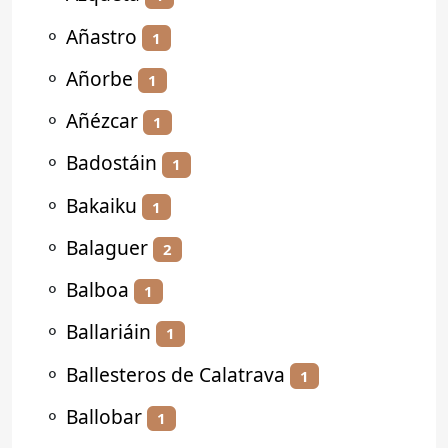
⚬
Añastro
1
⚬
Añorbe
1
⚬
Añézcar
1
⚬
Badostáin
1
⚬
Bakaiku
1
⚬
Balaguer
2
⚬
Balboa
1
⚬
Ballariáin
1
⚬
Ballesteros de Calatrava
1
⚬
Ballobar
1