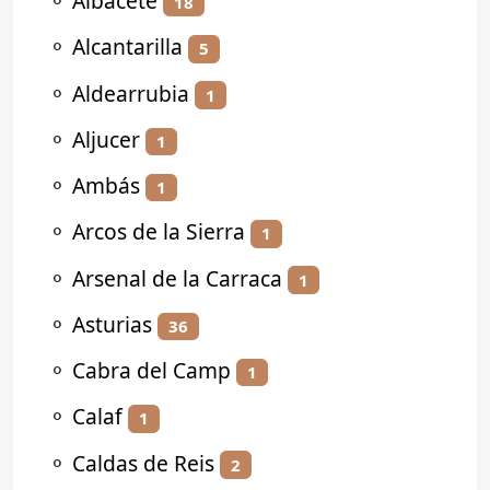
⚬
Albacete
18
⚬
Alcantarilla
5
⚬
Aldearrubia
1
⚬
Aljucer
1
⚬
Ambás
1
⚬
Arcos de la Sierra
1
⚬
Arsenal de la Carraca
1
⚬
Asturias
36
⚬
Cabra del Camp
1
⚬
Calaf
1
⚬
Caldas de Reis
2