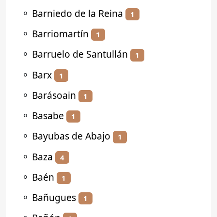
⚬
Barniedo de la Reina
1
⚬
Barriomartín
1
⚬
Barruelo de Santullán
1
⚬
Barx
1
⚬
Barásoain
1
⚬
Basabe
1
⚬
Bayubas de Abajo
1
⚬
Baza
4
⚬
Baén
1
⚬
Bañugues
1