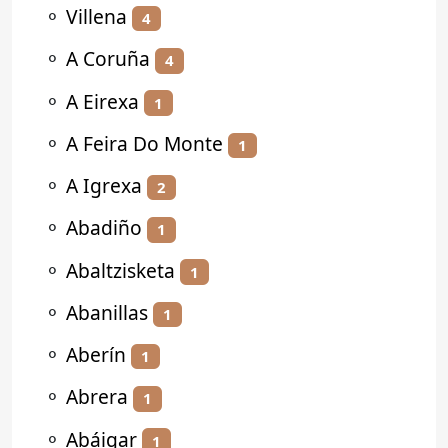
⚬
Villena
4
⚬
A Coruña
4
⚬
A Eirexa
1
⚬
A Feira Do Monte
1
⚬
A Igrexa
2
⚬
Abadiño
1
⚬
Abaltzisketa
1
⚬
Abanillas
1
⚬
Aberín
1
⚬
Abrera
1
⚬
Abáigar
1