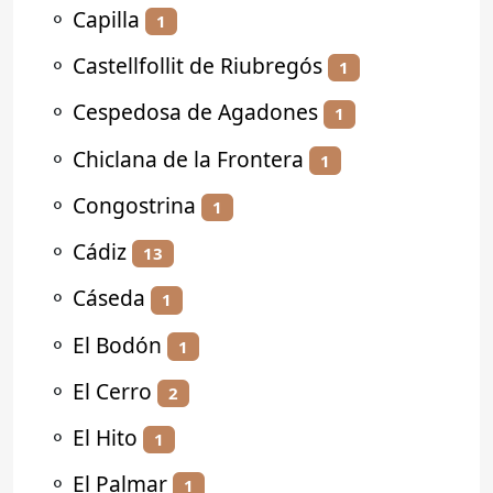
⚬
Capilla
1
⚬
Castellfollit de Riubregós
1
⚬
Cespedosa de Agadones
1
⚬
Chiclana de la Frontera
1
⚬
Congostrina
1
⚬
Cádiz
13
⚬
Cáseda
1
⚬
El Bodón
1
⚬
El Cerro
2
⚬
El Hito
1
⚬
El Palmar
1