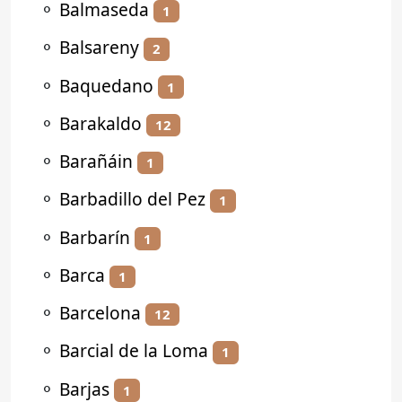
⚬
Balmaseda
1
⚬
Balsareny
2
⚬
Baquedano
1
⚬
Barakaldo
12
⚬
Barañáin
1
⚬
Barbadillo del Pez
1
⚬
Barbarín
1
⚬
Barca
1
⚬
Barcelona
12
⚬
Barcial de la Loma
1
⚬
Barjas
1