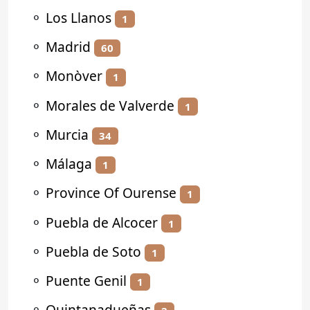
⚬
Los Llanos
1
⚬
Madrid
60
⚬
Monòver
1
⚬
Morales de Valverde
1
⚬
Murcia
34
⚬
Málaga
1
⚬
Province Of Ourense
1
⚬
Puebla de Alcocer
1
⚬
Puebla de Soto
1
⚬
Puente Genil
1
⚬
Quintanadueñas