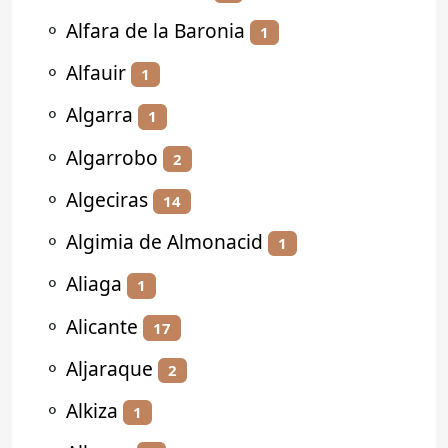
⚬
Alfara de la Baronia
1
⚬
Alfauir
1
⚬
Algarra
1
⚬
Algarrobo
2
⚬
Algeciras
14
⚬
Algimia de Almonacid
1
⚬
Aliaga
1
⚬
Alicante
17
⚬
Aljaraque
2
⚬
Alkiza
1