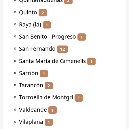
2
⚬
Quinto
2
⚬
Raya (la)
1
⚬
San Benito - Progreso
1
⚬
San Fernando
12
⚬
Santa María de Gimenells
1
⚬
Sarrión
1
⚬
Tarancón
2
⚬
Torroella de Montgrí
1
⚬
Valdeande
1
⚬
Vilaplana
1