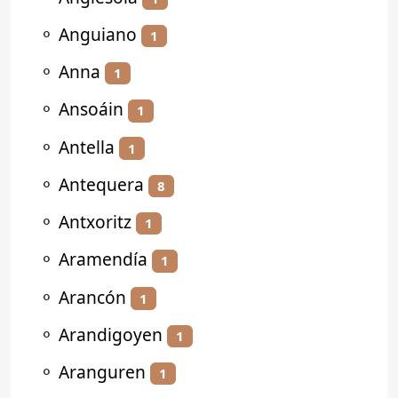
⚬
Anguiano
1
⚬
Anna
1
⚬
Ansoáin
1
⚬
Antella
1
⚬
Antequera
8
⚬
Antxoritz
1
⚬
Aramendía
1
⚬
Arancón
1
⚬
Arandigoyen
1
⚬
Aranguren
1