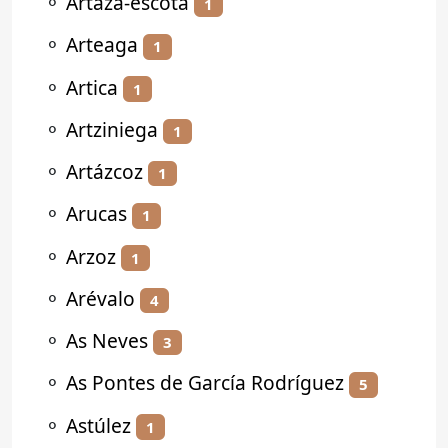
⚬
Artaza-escota
1
⚬
Arteaga
1
⚬
Artica
1
⚬
Artziniega
1
⚬
Artázcoz
1
⚬
Arucas
1
⚬
Arzoz
1
⚬
Arévalo
4
⚬
As Neves
3
⚬
As Pontes de García Rodríguez
5
⚬
Astúlez
1