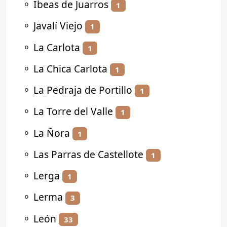
⚬
Ibeas de Juarros
1
⚬
Javalí Viejo
1
⚬
La Carlota
1
⚬
La Chica Carlota
1
⚬
La Pedraja de Portillo
1
⚬
La Torre del Valle
1
⚬
La Ñora
1
⚬
Las Parras de Castellote
1
⚬
Lerga
1
⚬
Lerma
3
⚬
León
33