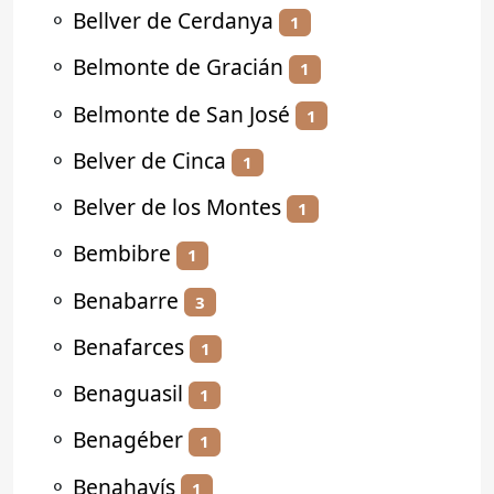
⚬
Bellver de Cerdanya
1
⚬
Belmonte de Gracián
1
⚬
Belmonte de San José
1
⚬
Belver de Cinca
1
⚬
Belver de los Montes
1
⚬
Bembibre
1
⚬
Benabarre
3
⚬
Benafarces
1
⚬
Benaguasil
1
⚬
Benagéber
1
⚬
Benahavís
1