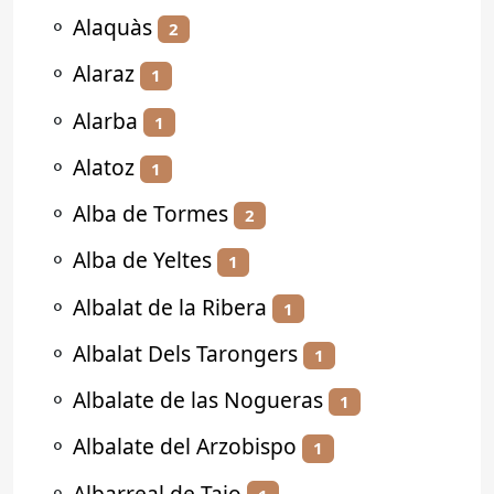
⚬
Alaquàs
2
⚬
Alaraz
1
⚬
Alarba
1
⚬
Alatoz
1
⚬
Alba de Tormes
2
⚬
Alba de Yeltes
1
⚬
Albalat de la Ribera
1
⚬
Albalat Dels Tarongers
1
⚬
Albalate de las Nogueras
1
⚬
Albalate del Arzobispo
1
⚬
Albarreal de Tajo