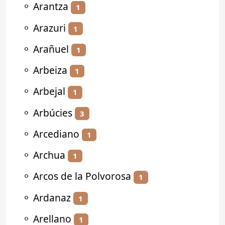
⚬
Arantza
1
⚬
Arazuri
1
⚬
Arañuel
1
⚬
Arbeiza
1
⚬
Arbejal
1
⚬
Arbúcies
3
⚬
Arcediano
1
⚬
Archua
1
⚬
Arcos de la Polvorosa
1
⚬
Ardanaz
1
⚬
Arellano
1