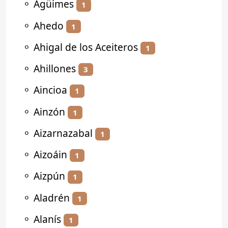
⚬
Agüimes
1
⚬
Ahedo
1
⚬
Ahigal de los Aceiteros
1
⚬
Ahillones
3
⚬
Aincioa
1
⚬
Ainzón
1
⚬
Aizarnazabal
1
⚬
Aizoáin
1
⚬
Aizpún
1
⚬
Aladrén
1
⚬
Alanís
1