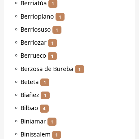
⚬
Berriatúa
1
⚬
Berrioplano
1
⚬
Berriosuso
1
⚬
Berriozar
1
⚬
Berrueco
1
⚬
Berzosa de Bureba
1
⚬
Beteta
1
⚬
Biañez
1
⚬
Bilbao
4
⚬
Biniamar
1
⚬
Binissalem
1