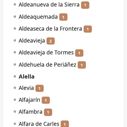
⚬
Aldeanueva de la Sierra
1
⚬
Aldeaquemada
1
⚬
Aldeaseca de la Frontera
1
⚬
Aldeavieja
2
⚬
Aldeavieja de Tormes
1
⚬
Aldehuela de Periáñez
1
⚬
Alella
⚬
Alevia
1
⚬
Alfajarín
1
⚬
Alfambra
1
⚬
Alfara de Carles
1