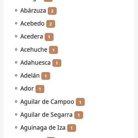
⚬
Abárzuza
2
⚬
Acebedo
2
⚬
Acedera
1
⚬
Acehuche
1
⚬
Adahuesca
1
⚬
Adelán
1
⚬
Ador
1
⚬
Aguilar de Campoo
1
⚬
Aguilar de Segarra
1
⚬
Aguinaga de Iza
1