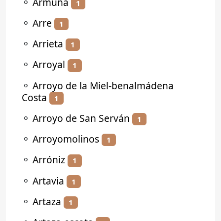
⚬
Armuña
1
⚬
Arre
1
⚬
Arrieta
1
⚬
Arroyal
1
⚬
Arroyo de la Miel-benalmádena
Costa
1
⚬
Arroyo de San Serván
1
⚬
Arroyomolinos
1
⚬
Arróniz
1
⚬
Artavia
1
⚬
Artaza
1