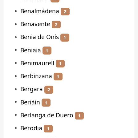
⚬
Benalmádena
2
⚬
Benavente
2
⚬
Benia de Onís
1
⚬
Beniaia
1
⚬
Benimaurell
1
⚬
Berbinzana
1
⚬
Bergara
2
⚬
Beriáin
1
⚬
Berlanga de Duero
1
⚬
Berodia
1