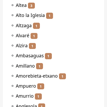
⚬
Altea
3
⚬
Alto la Iglesia
1
⚬
Altzaga
1
⚬
Alvaré
1
⚬
Alzira
1
⚬
Ambasaguas
1
⚬
Amillano
1
⚬
Amorebieta-etxano
1
⚬
Ampuero
1
⚬
Amurrio
1
⚬
Anglesola
1