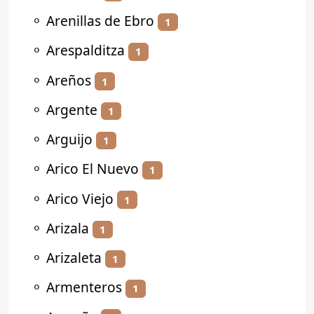
⚬
Arenillas de Ebro
1
⚬
Arespalditza
1
⚬
Areños
1
⚬
Argente
1
⚬
Arguijo
1
⚬
Arico El Nuevo
1
⚬
Arico Viejo
1
⚬
Arizala
1
⚬
Arizaleta
1
⚬
Armenteros
1