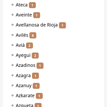
⚬
Ateca
1
⚬
Aveinte
1
⚬
Avellanosa de Rioja
1
⚬
Avilés
8
⚬
Avià
2
⚬
Ayegui
2
⚬
Azadinos
1
⚬
Azagra
1
⚬
Azanuy
1
⚬
Azkarate
1
⚬
Azqueta
1