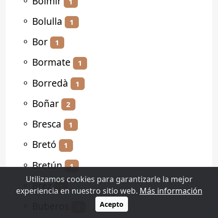
⚬
Bolmir
1
⚬
Bolulla
1
⚬
Bor
1
⚬
Bormate
1
⚬
Borredà
1
⚬
Boñar
2
⚬
Bresca
1
⚬
Bretó
1
⚬
Bretún
1
Utilizamos cookies para garantizarle la mejor
⚬
Brez
1
experiencia en nuestro sitio web.
Más información
⚬
Buberos
Acepto
1