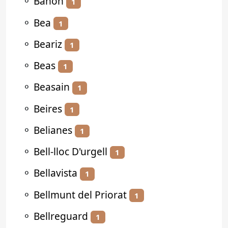
⚬
Bañón
1
⚬
Bea
1
⚬
Beariz
1
⚬
Beas
1
⚬
Beasain
1
⚬
Beires
1
⚬
Belianes
1
⚬
Bell-lloc D'urgell
1
⚬
Bellavista
1
⚬
Bellmunt del Priorat
1
⚬
Bellreguard
1