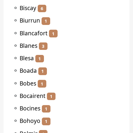
⚬
Biscay
6
⚬
Biurrun
1
⚬
Blancafort
1
⚬
Blanes
3
⚬
Blesa
1
⚬
Boada
1
⚬
Bobes
1
⚬
Bocairent
1
⚬
Bocines
1
⚬
Bohoyo
1