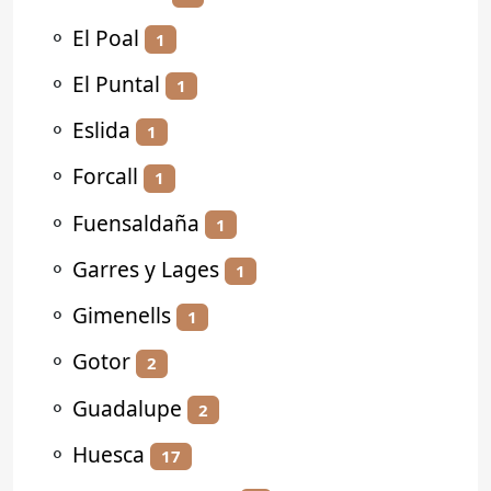
⚬
El Poal
1
⚬
El Puntal
1
⚬
Eslida
1
⚬
Forcall
1
⚬
Fuensaldaña
1
⚬
Garres y Lages
1
⚬
Gimenells
1
⚬
Gotor
2
⚬
Guadalupe
2
⚬
Huesca
17