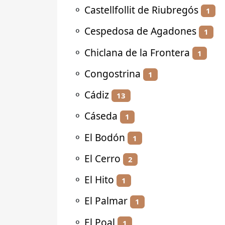
⚬
Castellfollit de Riubregós
1
⚬
Cespedosa de Agadones
1
⚬
Chiclana de la Frontera
1
⚬
Congostrina
1
⚬
Cádiz
13
⚬
Cáseda
1
⚬
El Bodón
1
⚬
El Cerro
2
⚬
El Hito
1
⚬
El Palmar
1
⚬
El Poal
1