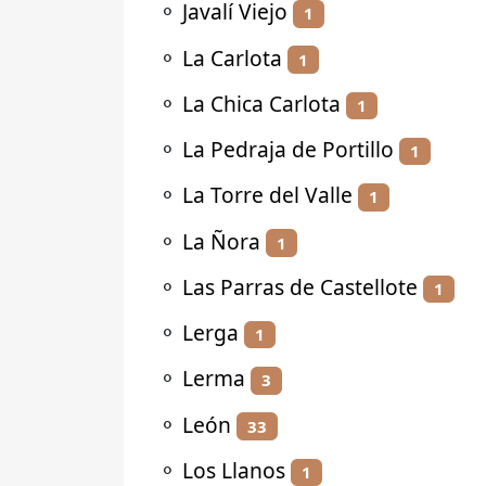
⚬
Javalí Viejo
1
⚬
La Carlota
1
⚬
La Chica Carlota
1
⚬
La Pedraja de Portillo
1
⚬
La Torre del Valle
1
⚬
La Ñora
1
⚬
Las Parras de Castellote
1
⚬
Lerga
1
⚬
Lerma
3
⚬
León
33
⚬
Los Llanos
1