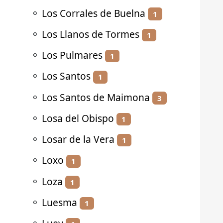
⚬
Los Corrales de Buelna
1
⚬
Los Llanos de Tormes
1
⚬
Los Pulmares
1
⚬
Los Santos
1
⚬
Los Santos de Maimona
3
⚬
Losa del Obispo
1
⚬
Losar de la Vera
1
⚬
Loxo
1
⚬
Loza
1
⚬
Luesma
1