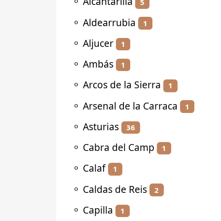
⚬
Alcantarilla
5
⚬
Aldearrubia
1
⚬
Aljucer
1
⚬
Ambás
1
⚬
Arcos de la Sierra
1
⚬
Arsenal de la Carraca
1
⚬
Asturias
36
⚬
Cabra del Camp
1
⚬
Calaf
1
⚬
Caldas de Reis
2
⚬
Capilla
1