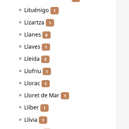
⚬
Lituénigo
1
⚬
Lizartza
1
⚬
Llanes
6
⚬
Llaves
1
⚬
Lleida
3
⚬
Llofriu
1
⚬
Llorac
1
⚬
Lloret de Mar
1
⚬
Llíber
1
⚬
Llívia
1