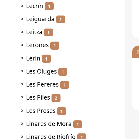
⚬
Lecrín
1
⚬
Leiguarda
1
⚬
Leitza
1
⚬
Lerones
1
⚬
Lerín
1
⚬
Les Oluges
1
⚬
Les Pereres
1
⚬
Les Piles
2
⚬
Les Preses
1
⚬
Linares de Mora
1
⚬
Linares de Riofrío
1