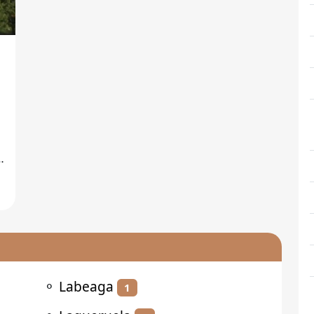
⚬
Labeaga
1