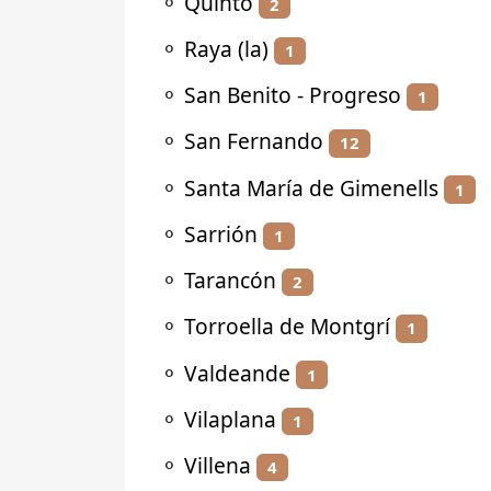
⚬
Quinto
2
⚬
Raya (la)
1
⚬
San Benito - Progreso
1
⚬
San Fernando
12
⚬
Santa María de Gimenells
1
⚬
Sarrión
1
⚬
Tarancón
2
⚬
Torroella de Montgrí
1
⚬
Valdeande
1
⚬
Vilaplana
1
⚬
Villena
4