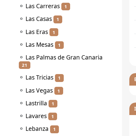
⚬
Las Carreras
1
⚬
Las Casas
1
⚬
Las Eras
1
⚬
Las Mesas
1
⚬
Las Palmas de Gran Canaria
21
⚬
Las Tricias
1
⚬
Las Vegas
1
⚬
Lastrilla
1
⚬
Lavares
1
⚬
Lebanza
1