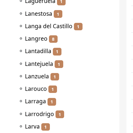
⚬
Lagueruela
1
⚬
Lanestosa
1
⚬
Langa del Castillo
1
⚬
Langreo
8
⚬
Lantadilla
1
⚬
Lantejuela
1
⚬
Lanzuela
1
⚬
Larouco
1
⚬
Larraga
1
⚬
Larrodrigo
1
⚬
Larva
1