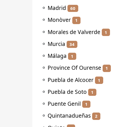
⚬
Madrid
60
⚬
Monòver
1
⚬
Morales de Valverde
1
⚬
Murcia
34
⚬
Málaga
1
⚬
Province Of Ourense
1
⚬
Puebla de Alcocer
1
⚬
Puebla de Soto
1
⚬
Puente Genil
1
⚬
Quintanadueñas
2