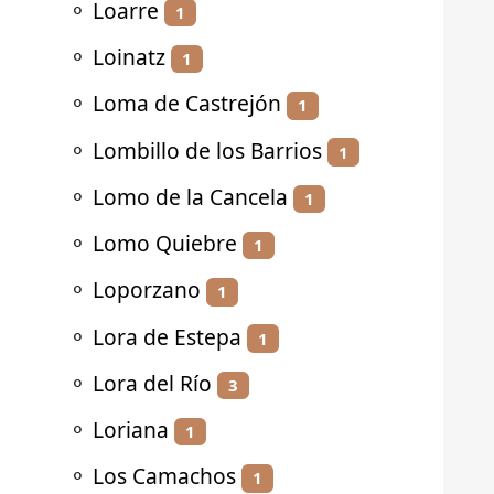
⚬
Loarre
1
⚬
Loinatz
1
⚬
Loma de Castrejón
1
⚬
Lombillo de los Barrios
1
⚬
Lomo de la Cancela
1
⚬
Lomo Quiebre
1
⚬
Loporzano
1
⚬
Lora de Estepa
1
⚬
Lora del Río
3
⚬
Loriana
1
⚬
Los Camachos
1