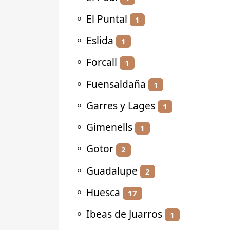
⚬
El Puntal
1
⚬
Eslida
1
⚬
Forcall
1
⚬
Fuensaldaña
1
⚬
Garres y Lages
1
⚬
Gimenells
1
⚬
Gotor
2
⚬
Guadalupe
2
⚬
Huesca
17
⚬
Ibeas de Juarros
1