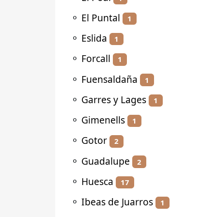
⚬
El Puntal
1
⚬
Eslida
1
⚬
Forcall
1
⚬
Fuensaldaña
1
⚬
Garres y Lages
1
⚬
Gimenells
1
⚬
Gotor
2
⚬
Guadalupe
2
⚬
Huesca
17
⚬
Ibeas de Juarros
1