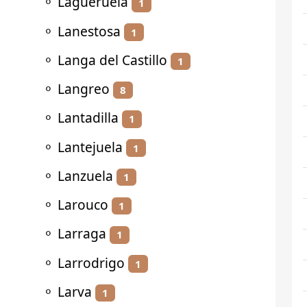
⚬
Lagueruela
1
⚬
Lanestosa
1
⚬
Langa del Castillo
1
⚬
Langreo
8
⚬
Lantadilla
1
⚬
Lantejuela
1
⚬
Lanzuela
1
⚬
Larouco
1
⚬
Larraga
1
⚬
Larrodrigo
1
⚬
Larva
1