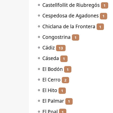
⚬
Castellfollit de Riubregós
1
⚬
Cespedosa de Agadones
1
⚬
Chiclana de la Frontera
1
⚬
Congostrina
1
⚬
Cádiz
13
⚬
Cáseda
1
⚬
El Bodón
1
⚬
El Cerro
2
⚬
El Hito
1
⚬
El Palmar
1
⚬
El Poal
1