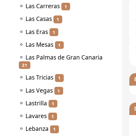
⚬
Las Carreras
1
⚬
Las Casas
1
⚬
Las Eras
1
⚬
Las Mesas
1
⚬
Las Palmas de Gran Canaria
21
⚬
Las Tricias
1
⚬
Las Vegas
1
⚬
Lastrilla
1
⚬
Lavares
1
⚬
Lebanza
1