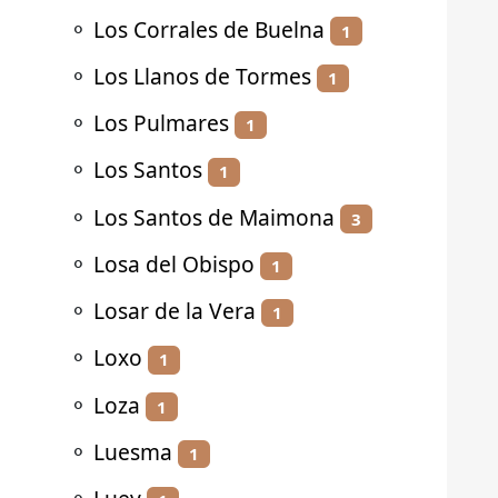
⚬
Los Corrales de Buelna
1
⚬
Los Llanos de Tormes
1
⚬
Los Pulmares
1
⚬
Los Santos
1
⚬
Los Santos de Maimona
3
⚬
Losa del Obispo
1
⚬
Losar de la Vera
1
⚬
Loxo
1
⚬
Loza
1
⚬
Luesma
1