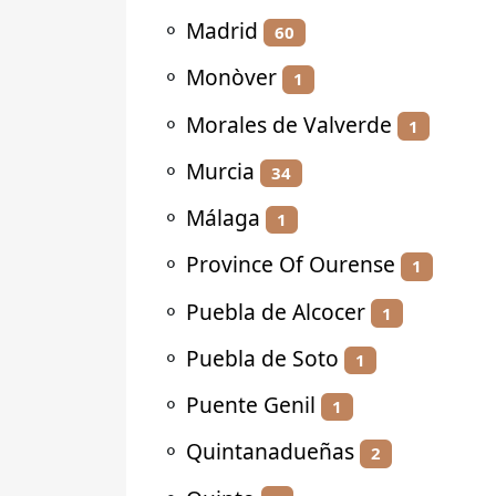
⚬
Madrid
60
⚬
Monòver
1
⚬
Morales de Valverde
1
⚬
Murcia
34
⚬
Málaga
1
⚬
Province Of Ourense
1
⚬
Puebla de Alcocer
1
⚬
Puebla de Soto
1
⚬
Puente Genil
1
⚬
Quintanadueñas
2