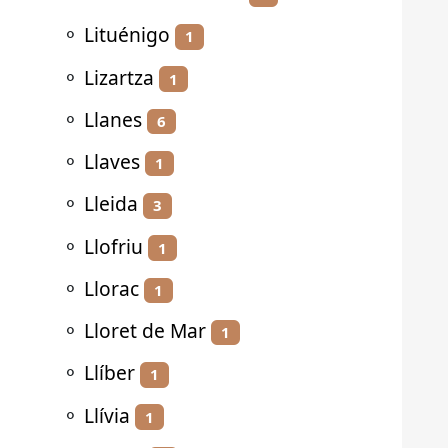
⚬
Lituénigo
1
⚬
Lizartza
1
⚬
Llanes
6
⚬
Llaves
1
⚬
Lleida
3
⚬
Llofriu
1
⚬
Llorac
1
⚬
Lloret de Mar
1
⚬
Llíber
1
⚬
Llívia
1