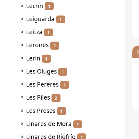
⚬
Lecrín
1
⚬
Leiguarda
1
⚬
Leitza
1
⚬
Lerones
1
⚬
Lerín
1
⚬
Les Oluges
1
⚬
Les Pereres
1
⚬
Les Piles
2
⚬
Les Preses
1
⚬
Linares de Mora
1
⚬
Linares de Riofrío
1