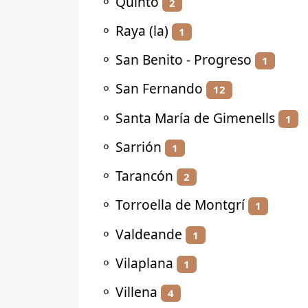
⚬
Quinto
2
⚬
Raya (la)
1
⚬
San Benito - Progreso
1
⚬
San Fernando
12
⚬
Santa María de Gimenells
1
⚬
Sarrión
1
⚬
Tarancón
2
⚬
Torroella de Montgrí
1
⚬
Valdeande
1
⚬
Vilaplana
1
⚬
Villena
4