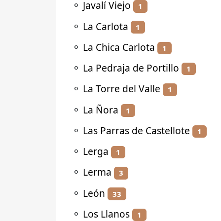
⚬
Javalí Viejo
1
⚬
La Carlota
1
⚬
La Chica Carlota
1
⚬
La Pedraja de Portillo
1
⚬
La Torre del Valle
1
⚬
La Ñora
1
⚬
Las Parras de Castellote
1
⚬
Lerga
1
⚬
Lerma
3
⚬
León
33
⚬
Los Llanos
1