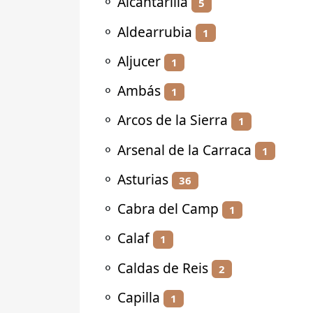
⚬
Alcantarilla
5
⚬
Aldearrubia
1
⚬
Aljucer
1
⚬
Ambás
1
⚬
Arcos de la Sierra
1
⚬
Arsenal de la Carraca
1
⚬
Asturias
36
⚬
Cabra del Camp
1
⚬
Calaf
1
⚬
Caldas de Reis
2
⚬
Capilla
1