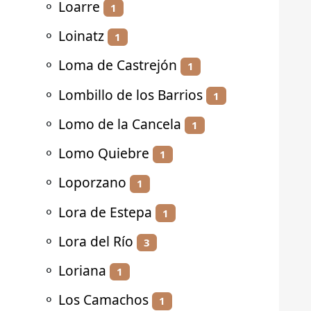
⚬
Loarre
1
⚬
Loinatz
1
⚬
Loma de Castrejón
1
⚬
Lombillo de los Barrios
1
⚬
Lomo de la Cancela
1
⚬
Lomo Quiebre
1
⚬
Loporzano
1
⚬
Lora de Estepa
1
⚬
Lora del Río
3
⚬
Loriana
1
⚬
Los Camachos
1