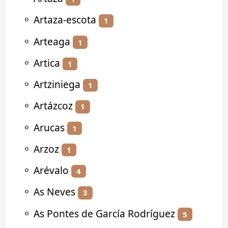
⚬
Artaza-escota
1
⚬
Arteaga
1
⚬
Artica
1
⚬
Artziniega
1
⚬
Artázcoz
1
⚬
Arucas
1
⚬
Arzoz
1
⚬
Arévalo
4
⚬
As Neves
3
⚬
As Pontes de García Rodríguez
5