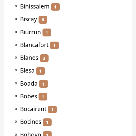
⚬
Binissalem
1
⚬
Biscay
6
⚬
Biurrun
1
⚬
Blancafort
1
⚬
Blanes
3
⚬
Blesa
1
⚬
Boada
1
⚬
Bobes
1
⚬
Bocairent
1
⚬
Bocines
1
⚬
Bohoyo
1