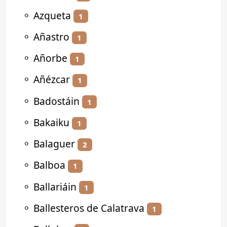
⚬
Azqueta
1
⚬
Añastro
1
⚬
Añorbe
1
⚬
Añézcar
1
⚬
Badostáin
1
⚬
Bakaiku
1
⚬
Balaguer
2
⚬
Balboa
1
⚬
Ballariáin
1
⚬
Ballesteros de Calatrava
1