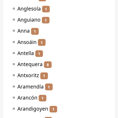
⚬
Anglesola
1
⚬
Anguiano
1
⚬
Anna
1
⚬
Ansoáin
1
⚬
Antella
1
⚬
Antequera
8
⚬
Antxoritz
1
⚬
Aramendía
1
⚬
Arancón
1
⚬
Arandigoyen
1