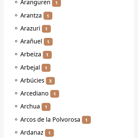
⚬
Aranguren
1
⚬
Arantza
1
⚬
Arazuri
1
⚬
Arañuel
1
⚬
Arbeiza
1
⚬
Arbejal
1
⚬
Arbúcies
3
⚬
Arcediano
1
⚬
Archua
1
⚬
Arcos de la Polvorosa
1
⚬
Ardanaz
1