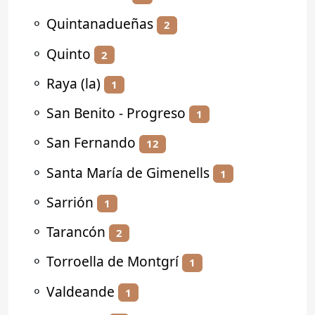
⚬
Quintanadueñas
2
⚬
Quinto
2
⚬
Raya (la)
1
⚬
San Benito - Progreso
1
⚬
San Fernando
12
⚬
Santa María de Gimenells
1
⚬
Sarrión
1
⚬
Tarancón
2
⚬
Torroella de Montgrí
1
⚬
Valdeande
1