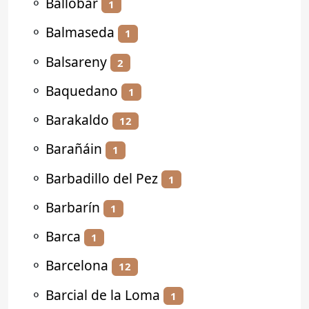
⚬
Ballobar
1
⚬
Balmaseda
1
⚬
Balsareny
2
⚬
Baquedano
1
⚬
Barakaldo
12
⚬
Barañáin
1
⚬
Barbadillo del Pez
1
⚬
Barbarín
1
⚬
Barca
1
⚬
Barcelona
12
⚬
Barcial de la Loma
1