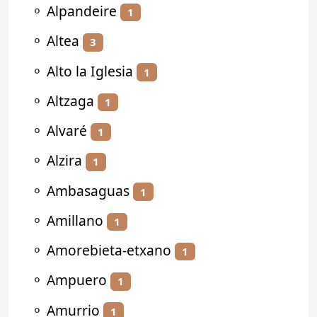
⚬
Alpandeire
1
⚬
Altea
3
⚬
Alto la Iglesia
1
⚬
Altzaga
1
⚬
Alvaré
1
⚬
Alzira
1
⚬
Ambasaguas
1
⚬
Amillano
1
⚬
Amorebieta-etxano
1
⚬
Ampuero
1
⚬
Amurrio
1