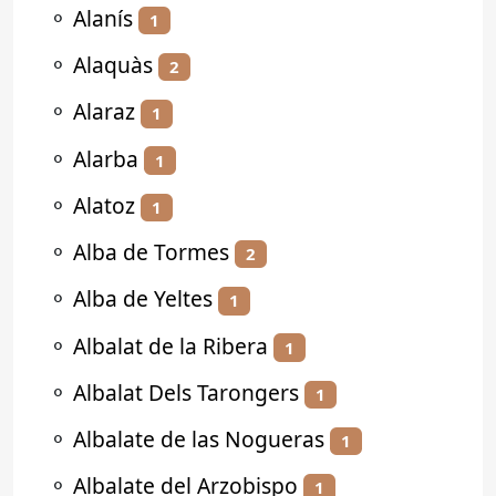
⚬
Alanís
1
⚬
Alaquàs
2
⚬
Alaraz
1
⚬
Alarba
1
⚬
Alatoz
1
⚬
Alba de Tormes
2
⚬
Alba de Yeltes
1
⚬
Albalat de la Ribera
1
⚬
Albalat Dels Tarongers
1
⚬
Albalate de las Nogueras
1
⚬
Albalate del Arzobispo
1