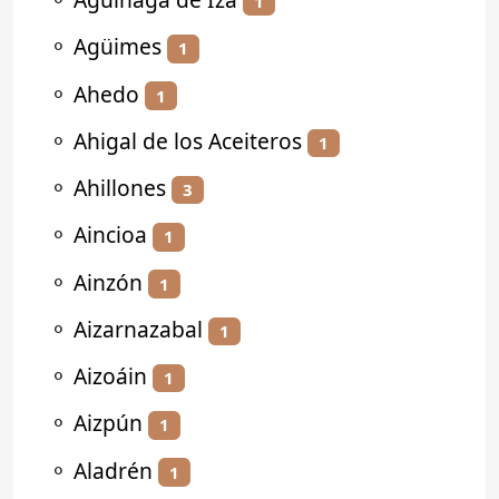
1
⚬
Agüimes
1
⚬
Ahedo
1
⚬
Ahigal de los Aceiteros
1
⚬
Ahillones
3
⚬
Aincioa
1
⚬
Ainzón
1
⚬
Aizarnazabal
1
⚬
Aizoáin
1
⚬
Aizpún
1
⚬
Aladrén
1