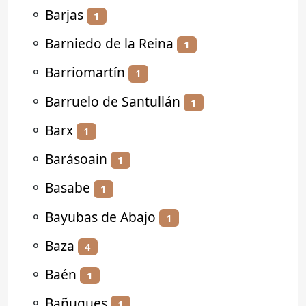
⚬
Barjas
1
⚬
Barniedo de la Reina
1
⚬
Barriomartín
1
⚬
Barruelo de Santullán
1
⚬
Barx
1
⚬
Barásoain
1
⚬
Basabe
1
⚬
Bayubas de Abajo
1
⚬
Baza
4
⚬
Baén
1
⚬
Bañugues
1