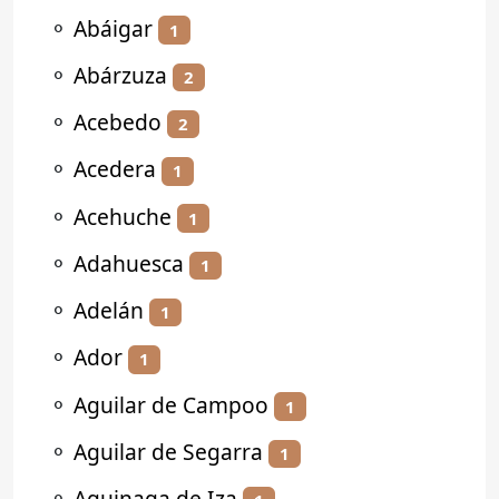
⚬
Abáigar
1
⚬
Abárzuza
2
⚬
Acebedo
2
⚬
Acedera
1
⚬
Acehuche
1
⚬
Adahuesca
1
⚬
Adelán
1
⚬
Ador
1
⚬
Aguilar de Campoo
1
⚬
Aguilar de Segarra
1
⚬
Aguinaga de Iza