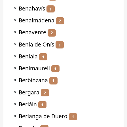
⚬
Benahavís
1
⚬
Benalmádena
2
⚬
Benavente
2
⚬
Benia de Onís
1
⚬
Beniaia
1
⚬
Benimaurell
1
⚬
Berbinzana
1
⚬
Bergara
2
⚬
Beriáin
1
⚬
Berlanga de Duero
1