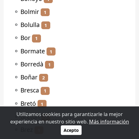
⚬
Bolmir
1
⚬
Bolulla
1
⚬
Bor
1
⚬
Bormate
1
⚬
Borredà
1
⚬
Boñar
2
⚬
Bresca
1
⚬
Bretó
1
Utilizamos cookies para garantizarle la mejor
⚬
Bretún
1
experiencia en nuestro sitio web.
Más información
⚬
Brez
1
Acepto