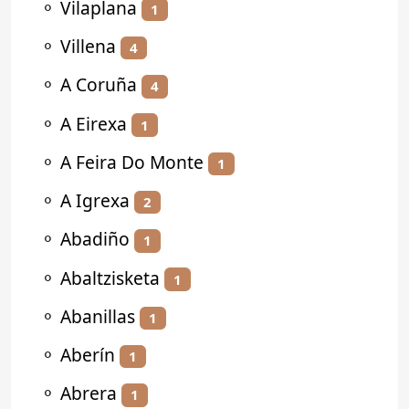
⚬
Vilaplana
1
⚬
Villena
4
⚬
A Coruña
4
⚬
A Eirexa
1
⚬
A Feira Do Monte
1
⚬
A Igrexa
2
⚬
Abadiño
1
⚬
Abaltzisketa
1
⚬
Abanillas
1
⚬
Aberín
1
⚬
Abrera
1