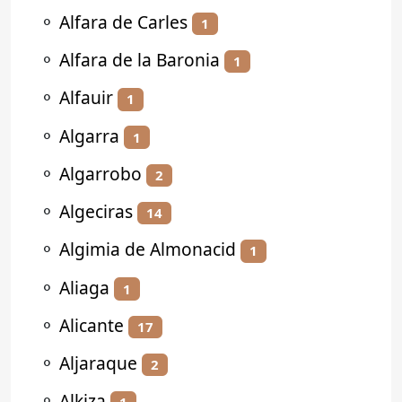
⚬
Alfara de Carles
1
⚬
Alfara de la Baronia
1
⚬
Alfauir
1
⚬
Algarra
1
⚬
Algarrobo
2
⚬
Algeciras
14
⚬
Algimia de Almonacid
1
⚬
Aliaga
1
⚬
Alicante
17
⚬
Aljaraque
2
⚬
Alkiza