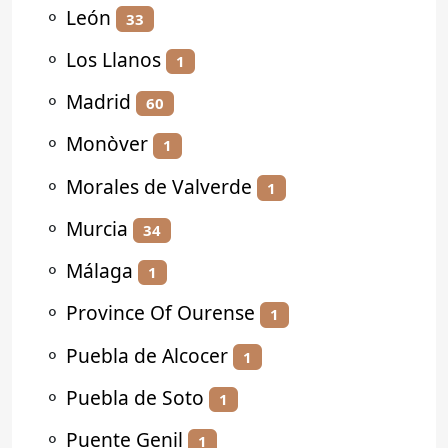
⚬
León
33
⚬
Los Llanos
1
⚬
Madrid
60
⚬
Monòver
1
⚬
Morales de Valverde
1
⚬
Murcia
34
⚬
Málaga
1
⚬
Province Of Ourense
1
⚬
Puebla de Alcocer
1
⚬
Puebla de Soto
1
⚬
Puente Genil
1