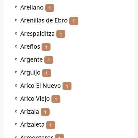
⚬
Arellano
1
⚬
Arenillas de Ebro
1
⚬
Arespalditza
1
⚬
Areños
1
⚬
Argente
1
⚬
Arguijo
1
⚬
Arico El Nuevo
1
⚬
Arico Viejo
1
⚬
Arizala
1
⚬
Arizaleta
1
⚬
Armenteros
1