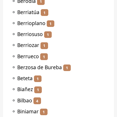
⚬
Berodia
1
⚬
Berriatúa
1
⚬
Berrioplano
1
⚬
Berriosuso
1
⚬
Berriozar
1
⚬
Berrueco
1
⚬
Berzosa de Bureba
1
⚬
Beteta
1
⚬
Biañez
1
⚬
Bilbao
4
⚬
Biniamar
1