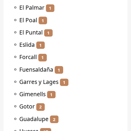
⚬
El Palmar
1
⚬
El Poal
1
⚬
El Puntal
1
⚬
Eslida
1
⚬
Forcall
1
⚬
Fuensaldaña
1
⚬
Garres y Lages
1
⚬
Gimenells
1
⚬
Gotor
2
⚬
Guadalupe
2