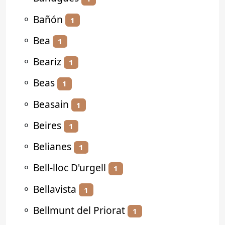
⚬
Bañón
1
⚬
Bea
1
⚬
Beariz
1
⚬
Beas
1
⚬
Beasain
1
⚬
Beires
1
⚬
Belianes
1
⚬
Bell-lloc D'urgell
1
⚬
Bellavista
1
⚬
Bellmunt del Priorat
1