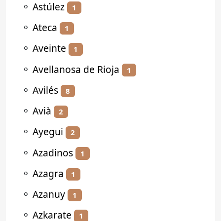
⚬
Astúlez
1
⚬
Ateca
1
⚬
Aveinte
1
⚬
Avellanosa de Rioja
1
⚬
Avilés
8
⚬
Avià
2
⚬
Ayegui
2
⚬
Azadinos
1
⚬
Azagra
1
⚬
Azanuy
1
⚬
Azkarate
1