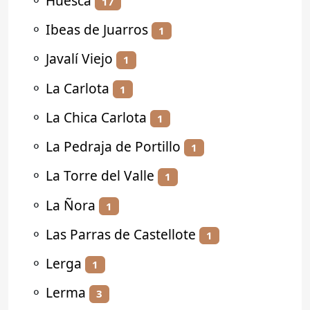
⚬
Huesca
17
⚬
Ibeas de Juarros
1
⚬
Javalí Viejo
1
⚬
La Carlota
1
⚬
La Chica Carlota
1
⚬
La Pedraja de Portillo
1
⚬
La Torre del Valle
1
⚬
La Ñora
1
⚬
Las Parras de Castellote
1
⚬
Lerga
1
⚬
Lerma
3