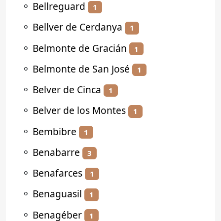
⚬
Bellreguard
1
⚬
Bellver de Cerdanya
1
⚬
Belmonte de Gracián
1
⚬
Belmonte de San José
1
⚬
Belver de Cinca
1
⚬
Belver de los Montes
1
⚬
Bembibre
1
⚬
Benabarre
3
⚬
Benafarces
1
⚬
Benaguasil
1
⚬
Benagéber
1