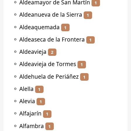
⚬
Aldeamayor de San Martín
1
⚬
Aldeanueva de la Sierra
1
⚬
Aldeaquemada
1
⚬
Aldeaseca de la Frontera
1
⚬
Aldeavieja
2
⚬
Aldeavieja de Tormes
1
⚬
Aldehuela de Periáñez
1
⚬
Alella
1
⚬
Alevia
1
⚬
Alfajarín
1
⚬
Alfambra
1