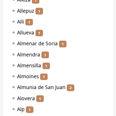
1
⚬
Allepuz
1
⚬
Alli
1
⚬
Allueva
1
⚬
Almenar de Soria
1
⚬
Almendra
1
⚬
Almensilla
1
⚬
Almoines
1
⚬
Almunia de San Juan
2
⚬
Alovera
1
⚬
Alp
1