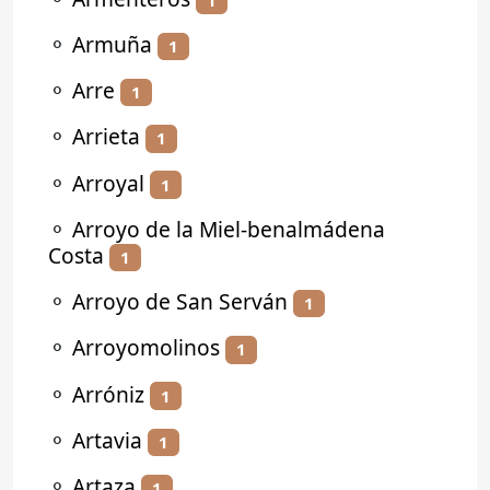
⚬
Armuña
1
⚬
Arre
1
⚬
Arrieta
1
⚬
Arroyal
1
⚬
Arroyo de la Miel-benalmádena
Costa
1
⚬
Arroyo de San Serván
1
⚬
Arroyomolinos
1
⚬
Arróniz
1
⚬
Artavia
1
⚬
Artaza
1