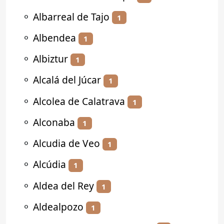
⚬
Albarreal de Tajo
1
⚬
Albendea
1
⚬
Albiztur
1
⚬
Alcalá del Júcar
1
⚬
Alcolea de Calatrava
1
⚬
Alconaba
1
⚬
Alcudia de Veo
1
⚬
Alcúdia
1
⚬
Aldea del Rey
1
⚬
Aldealpozo
1