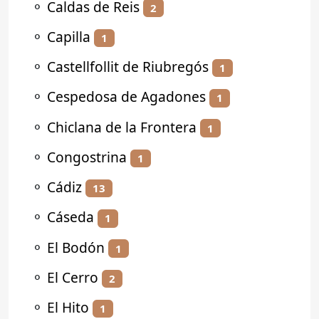
⚬
Caldas de Reis
2
⚬
Capilla
1
⚬
Castellfollit de Riubregós
1
⚬
Cespedosa de Agadones
1
⚬
Chiclana de la Frontera
1
⚬
Congostrina
1
⚬
Cádiz
13
⚬
Cáseda
1
⚬
El Bodón
1
⚬
El Cerro
2
⚬
El Hito
1