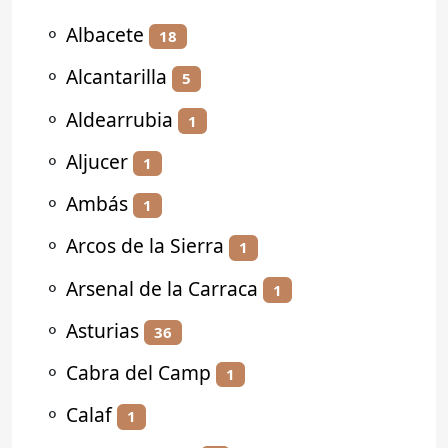
⚬
Albacete
18
⚬
Alcantarilla
5
⚬
Aldearrubia
1
⚬
Aljucer
1
⚬
Ambás
1
⚬
Arcos de la Sierra
1
⚬
Arsenal de la Carraca
1
⚬
Asturias
36
⚬
Cabra del Camp
1
⚬
Calaf
1