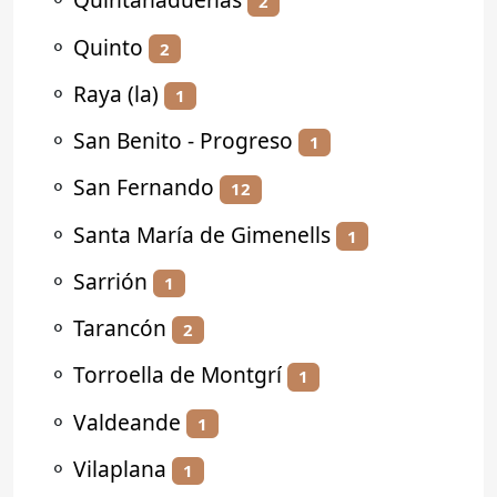
2
⚬
Quinto
2
⚬
Raya (la)
1
⚬
San Benito - Progreso
1
⚬
San Fernando
12
⚬
Santa María de Gimenells
1
⚬
Sarrión
1
⚬
Tarancón
2
⚬
Torroella de Montgrí
1
⚬
Valdeande
1
⚬
Vilaplana
1