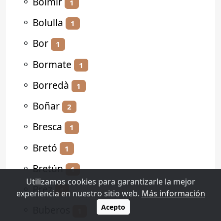
⚬
Bolmir
1
⚬
Bolulla
1
⚬
Bor
1
⚬
Bormate
1
⚬
Borredà
1
⚬
Boñar
2
⚬
Bresca
1
⚬
Bretó
1
⚬
Bretún
1
Utilizamos cookies para garantizarle la mejor
⚬
Brez
1
experiencia en nuestro sitio web.
Más información
Acepto
⚬
Buberos
1