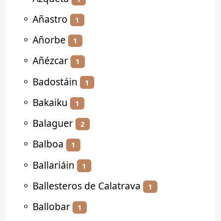
⚬
Añastro
1
⚬
Añorbe
1
⚬
Añézcar
1
⚬
Badostáin
1
⚬
Bakaiku
1
⚬
Balaguer
2
⚬
Balboa
1
⚬
Ballariáin
1
⚬
Ballesteros de Calatrava
1
⚬
Ballobar
1