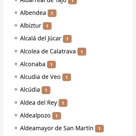
1
⚬
Albendea
1
⚬
Albiztur
1
⚬
Alcalá del Júcar
1
⚬
Alcolea de Calatrava
1
⚬
Alconaba
1
⚬
Alcudia de Veo
1
⚬
Alcúdia
1
⚬
Aldea del Rey
1
⚬
Aldealpozo
1
⚬
Aldeamayor de San Martín
1