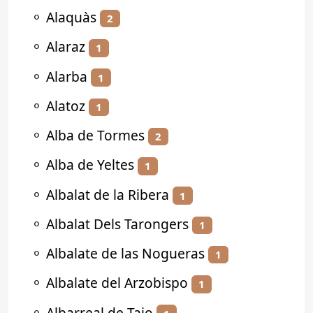
⚬
Alaquàs
2
⚬
Alaraz
1
⚬
Alarba
1
⚬
Alatoz
1
⚬
Alba de Tormes
2
⚬
Alba de Yeltes
1
⚬
Albalat de la Ribera
1
⚬
Albalat Dels Tarongers
1
⚬
Albalate de las Nogueras
1
⚬
Albalate del Arzobispo
1
⚬
Albarreal de Tajo