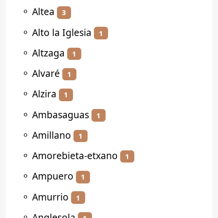
⚬
Altea
3
⚬
Alto la Iglesia
1
⚬
Altzaga
1
⚬
Alvaré
1
⚬
Alzira
1
⚬
Ambasaguas
1
⚬
Amillano
1
⚬
Amorebieta-etxano
1
⚬
Ampuero
1
⚬
Amurrio
1
⚬
Anglesola
1