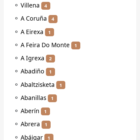
⚬
Villena
4
⚬
A Coruña
4
⚬
A Eirexa
1
⚬
A Feira Do Monte
1
⚬
A Igrexa
2
⚬
Abadiño
1
⚬
Abaltzisketa
1
⚬
Abanillas
1
⚬
Aberín
1
⚬
Abrera
1
⚬
Abáigar
1