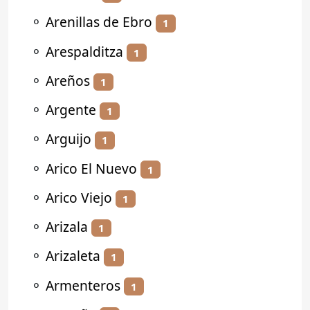
⚬
Arenillas de Ebro
1
⚬
Arespalditza
1
⚬
Areños
1
⚬
Argente
1
⚬
Arguijo
1
⚬
Arico El Nuevo
1
⚬
Arico Viejo
1
⚬
Arizala
1
⚬
Arizaleta
1
⚬
Armenteros
1