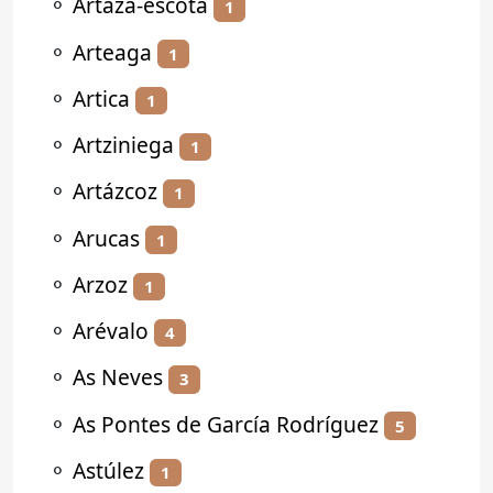
⚬
Artaza-escota
1
⚬
Arteaga
1
⚬
Artica
1
⚬
Artziniega
1
⚬
Artázcoz
1
⚬
Arucas
1
⚬
Arzoz
1
⚬
Arévalo
4
⚬
As Neves
3
⚬
As Pontes de García Rodríguez
5
⚬
Astúlez
1