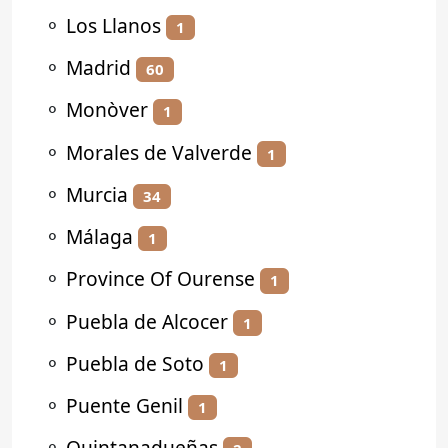
⚬
Los Llanos
1
⚬
Madrid
60
⚬
Monòver
1
⚬
Morales de Valverde
1
⚬
Murcia
34
⚬
Málaga
1
⚬
Province Of Ourense
1
⚬
Puebla de Alcocer
1
⚬
Puebla de Soto
1
⚬
Puente Genil
1
⚬
Quintanadueñas