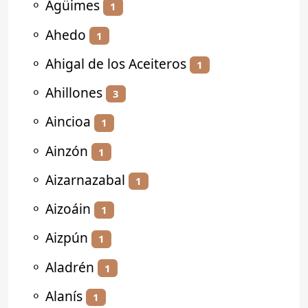
⚬
Agüimes
1
⚬
Ahedo
1
⚬
Ahigal de los Aceiteros
1
⚬
Ahillones
3
⚬
Aincioa
1
⚬
Ainzón
1
⚬
Aizarnazabal
1
⚬
Aizoáin
1
⚬
Aizpún
1
⚬
Aladrén
1
⚬
Alanís
1