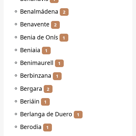
⚬
Benalmádena
2
⚬
Benavente
2
⚬
Benia de Onís
1
⚬
Beniaia
1
⚬
Benimaurell
1
⚬
Berbinzana
1
⚬
Bergara
2
⚬
Beriáin
1
⚬
Berlanga de Duero
1
⚬
Berodia
1