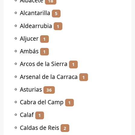
⚬
Albacete
18
⚬
Alcantarilla
5
⚬
Aldearrubia
1
⚬
Aljucer
1
⚬
Ambás
1
⚬
Arcos de la Sierra
1
⚬
Arsenal de la Carraca
1
⚬
Asturias
36
⚬
Cabra del Camp
1
⚬
Calaf
1
⚬
Caldas de Reis
2