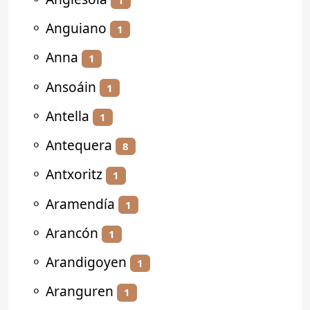
⚬
Anguiano
1
⚬
Anna
1
⚬
Ansoáin
1
⚬
Antella
1
⚬
Antequera
8
⚬
Antxoritz
1
⚬
Aramendía
1
⚬
Arancón
1
⚬
Arandigoyen
1
⚬
Aranguren
1