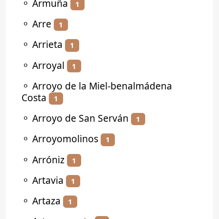
⚬
Armuña
1
⚬
Arre
1
⚬
Arrieta
1
⚬
Arroyal
1
⚬
Arroyo de la Miel-benalmádena
Costa
1
⚬
Arroyo de San Serván
1
⚬
Arroyomolinos
1
⚬
Arróniz
1
⚬
Artavia
1
⚬
Artaza
1