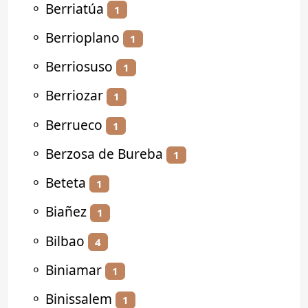
⚬
Berriatúa
1
⚬
Berrioplano
1
⚬
Berriosuso
1
⚬
Berriozar
1
⚬
Berrueco
1
⚬
Berzosa de Bureba
1
⚬
Beteta
1
⚬
Biañez
1
⚬
Bilbao
4
⚬
Biniamar
1
⚬
Binissalem
1