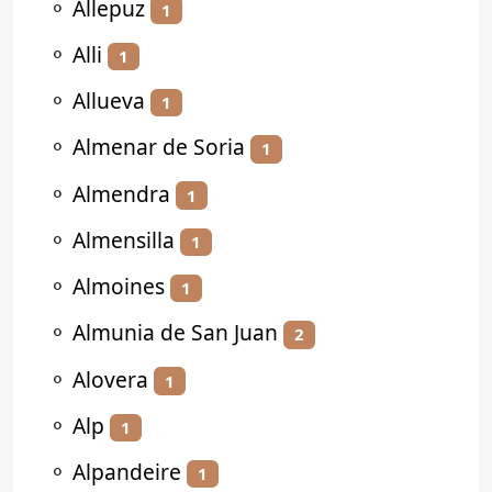
⚬
Allepuz
1
⚬
Alli
1
⚬
Allueva
1
⚬
Almenar de Soria
1
⚬
Almendra
1
⚬
Almensilla
1
⚬
Almoines
1
⚬
Almunia de San Juan
2
⚬
Alovera
1
⚬
Alp
1
⚬
Alpandeire
1