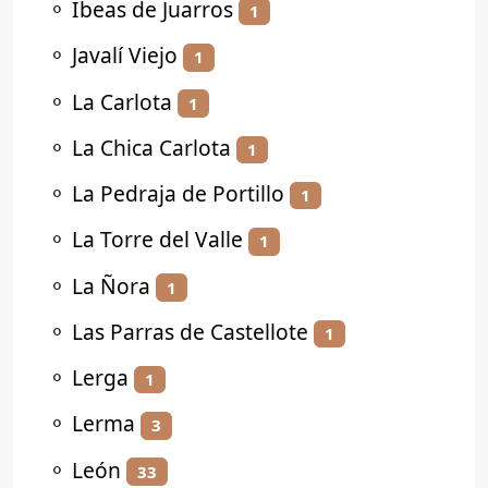
⚬
Ibeas de Juarros
1
⚬
Javalí Viejo
1
⚬
La Carlota
1
⚬
La Chica Carlota
1
⚬
La Pedraja de Portillo
1
⚬
La Torre del Valle
1
⚬
La Ñora
1
⚬
Las Parras de Castellote
1
⚬
Lerga
1
⚬
Lerma
3
⚬
León
33