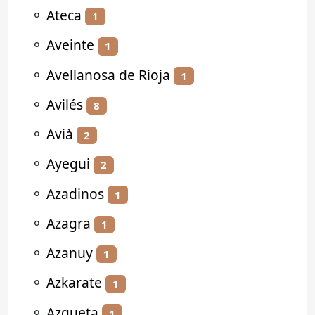
⚬
Ateca
1
⚬
Aveinte
1
⚬
Avellanosa de Rioja
1
⚬
Avilés
8
⚬
Avià
2
⚬
Ayegui
2
⚬
Azadinos
1
⚬
Azagra
1
⚬
Azanuy
1
⚬
Azkarate
1
⚬
Azqueta
1