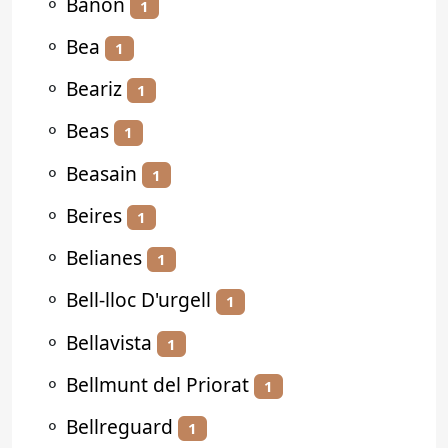
⚬
Bañón
1
⚬
Bea
1
⚬
Beariz
1
⚬
Beas
1
⚬
Beasain
1
⚬
Beires
1
⚬
Belianes
1
⚬
Bell-lloc D'urgell
1
⚬
Bellavista
1
⚬
Bellmunt del Priorat
1
⚬
Bellreguard
1