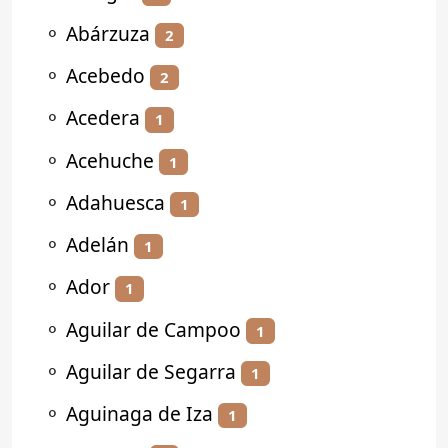
⚬
Abárzuza
2
⚬
Acebedo
2
⚬
Acedera
1
⚬
Acehuche
1
⚬
Adahuesca
1
⚬
Adelán
1
⚬
Ador
1
⚬
Aguilar de Campoo
1
⚬
Aguilar de Segarra
1
⚬
Aguinaga de Iza
1