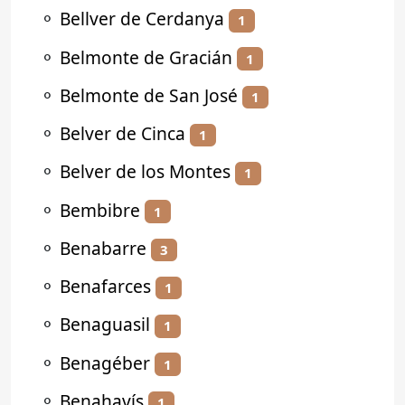
⚬
Bellver de Cerdanya
1
⚬
Belmonte de Gracián
1
⚬
Belmonte de San José
1
⚬
Belver de Cinca
1
⚬
Belver de los Montes
1
⚬
Bembibre
1
⚬
Benabarre
3
⚬
Benafarces
1
⚬
Benaguasil
1
⚬
Benagéber
1
⚬
Benahavís
1