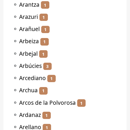
⚬
Arantza
1
⚬
Arazuri
1
⚬
Arañuel
1
⚬
Arbeiza
1
⚬
Arbejal
1
⚬
Arbúcies
3
⚬
Arcediano
1
⚬
Archua
1
⚬
Arcos de la Polvorosa
1
⚬
Ardanaz
1
⚬
Arellano
1