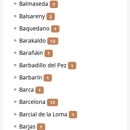
⚬
Balmaseda
1
⚬
Balsareny
2
⚬
Baquedano
1
⚬
Barakaldo
12
⚬
Barañáin
1
⚬
Barbadillo del Pez
1
⚬
Barbarín
1
⚬
Barca
1
⚬
Barcelona
12
⚬
Barcial de la Loma
1
⚬
Barjas
1