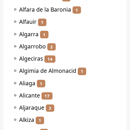
⚬
Alfara de la Baronia
1
⚬
Alfauir
1
⚬
Algarra
1
⚬
Algarrobo
2
⚬
Algeciras
14
⚬
Algimia de Almonacid
1
⚬
Aliaga
1
⚬
Alicante
17
⚬
Aljaraque
2
⚬
Alkiza
1