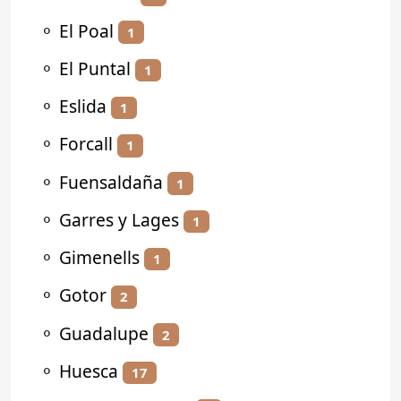
⚬
El Poal
1
⚬
El Puntal
1
⚬
Eslida
1
⚬
Forcall
1
⚬
Fuensaldaña
1
⚬
Garres y Lages
1
⚬
Gimenells
1
⚬
Gotor
2
⚬
Guadalupe
2
⚬
Huesca
17