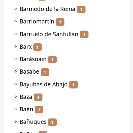
⚬
Barniedo de la Reina
1
⚬
Barriomartín
1
⚬
Barruelo de Santullán
1
⚬
Barx
1
⚬
Barásoain
1
⚬
Basabe
1
⚬
Bayubas de Abajo
1
⚬
Baza
4
⚬
Baén
1
⚬
Bañugues
1