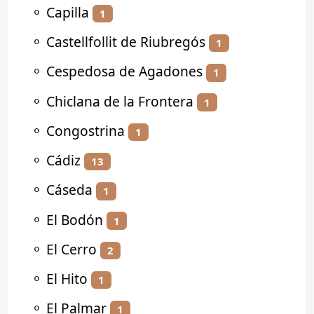
⚬
Capilla
1
⚬
Castellfollit de Riubregós
1
⚬
Cespedosa de Agadones
1
⚬
Chiclana de la Frontera
1
⚬
Congostrina
1
⚬
Cádiz
13
⚬
Cáseda
1
⚬
El Bodón
1
⚬
El Cerro
2
⚬
El Hito
1
⚬
El Palmar
1