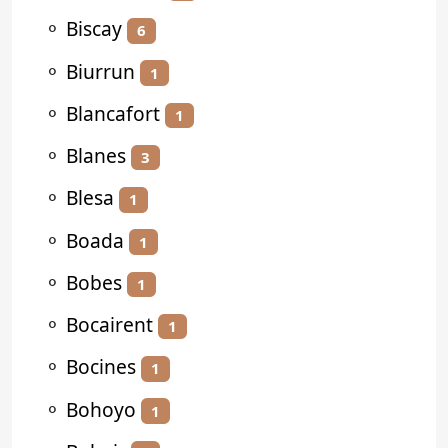
⚬
Biscay
6
⚬
Biurrun
1
⚬
Blancafort
1
⚬
Blanes
3
⚬
Blesa
1
⚬
Boada
1
⚬
Bobes
1
⚬
Bocairent
1
⚬
Bocines
1
⚬
Bohoyo
1