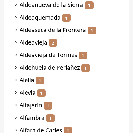
⚬
Aldeanueva de la Sierra
1
⚬
Aldeaquemada
1
⚬
Aldeaseca de la Frontera
1
⚬
Aldeavieja
2
⚬
Aldeavieja de Tormes
1
⚬
Aldehuela de Periáñez
1
⚬
Alella
1
⚬
Alevia
1
⚬
Alfajarín
1
⚬
Alfambra
1
⚬
Alfara de Carles
1