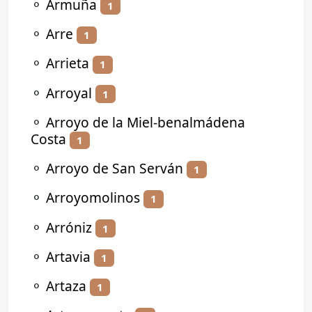
⚬
Armuña
1
⚬
Arre
1
⚬
Arrieta
1
⚬
Arroyal
1
⚬
Arroyo de la Miel-benalmádena
Costa
1
⚬
Arroyo de San Serván
1
⚬
Arroyomolinos
1
⚬
Arróniz
1
⚬
Artavia
1
⚬
Artaza
1