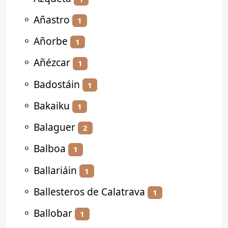
⚬
Añastro
1
⚬
Añorbe
1
⚬
Añézcar
1
⚬
Badostáin
1
⚬
Bakaiku
1
⚬
Balaguer
2
⚬
Balboa
1
⚬
Ballariáin
1
⚬
Ballesteros de Calatrava
1
⚬
Ballobar
1