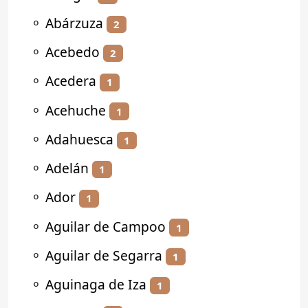
⚬
Abárzuza
2
⚬
Acebedo
2
⚬
Acedera
1
⚬
Acehuche
1
⚬
Adahuesca
1
⚬
Adelán
1
⚬
Ador
1
⚬
Aguilar de Campoo
1
⚬
Aguilar de Segarra
1
⚬
Aguinaga de Iza
1