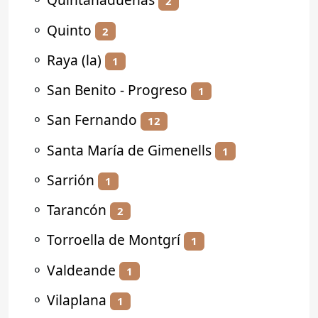
2
⚬
Quinto
2
⚬
Raya (la)
1
⚬
San Benito - Progreso
1
⚬
San Fernando
12
⚬
Santa María de Gimenells
1
⚬
Sarrión
1
⚬
Tarancón
2
⚬
Torroella de Montgrí
1
⚬
Valdeande
1
⚬
Vilaplana
1