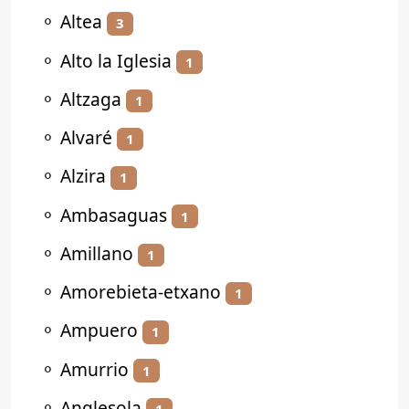
⚬
Altea
3
⚬
Alto la Iglesia
1
⚬
Altzaga
1
⚬
Alvaré
1
⚬
Alzira
1
⚬
Ambasaguas
1
⚬
Amillano
1
⚬
Amorebieta-etxano
1
⚬
Ampuero
1
⚬
Amurrio
1
⚬
Anglesola
1