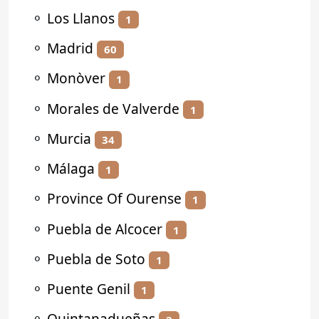
⚬
Los Llanos
1
⚬
Madrid
60
⚬
Monòver
1
⚬
Morales de Valverde
1
⚬
Murcia
34
⚬
Málaga
1
⚬
Province Of Ourense
1
⚬
Puebla de Alcocer
1
⚬
Puebla de Soto
1
⚬
Puente Genil
1
⚬
Quintanadueñas