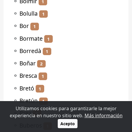
⚬
Bolmir
1
⚬
Bolulla
1
⚬
Bor
1
⚬
Bormate
1
⚬
Borredà
1
⚬
Boñar
2
⚬
Bresca
1
⚬
Bretó
1
⚬
Bretún
1
Utilizamos cookies para garantizarle la mejor
⚬
Brez
1
experiencia en nuestro sitio web.
Más información
Acepto
⚬
Buberos
1