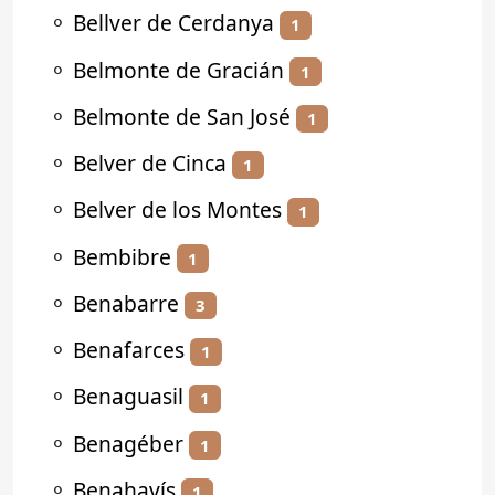
⚬
Bellver de Cerdanya
1
⚬
Belmonte de Gracián
1
⚬
Belmonte de San José
1
⚬
Belver de Cinca
1
⚬
Belver de los Montes
1
⚬
Bembibre
1
⚬
Benabarre
3
⚬
Benafarces
1
⚬
Benaguasil
1
⚬
Benagéber
1
⚬
Benahavís
1