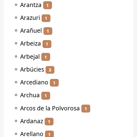
⚬
Arantza
1
⚬
Arazuri
1
⚬
Arañuel
1
⚬
Arbeiza
1
⚬
Arbejal
1
⚬
Arbúcies
3
⚬
Arcediano
1
⚬
Archua
1
⚬
Arcos de la Polvorosa
1
⚬
Ardanaz
1
⚬
Arellano
1