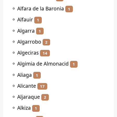
⚬
Alfara de la Baronia
1
⚬
Alfauir
1
⚬
Algarra
1
⚬
Algarrobo
2
⚬
Algeciras
14
⚬
Algimia de Almonacid
1
⚬
Aliaga
1
⚬
Alicante
17
⚬
Aljaraque
2
⚬
Alkiza
1