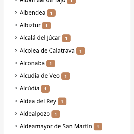
1
⚬
Albendea
1
⚬
Albiztur
1
⚬
Alcalá del Júcar
1
⚬
Alcolea de Calatrava
1
⚬
Alconaba
1
⚬
Alcudia de Veo
1
⚬
Alcúdia
1
⚬
Aldea del Rey
1
⚬
Aldealpozo
1
⚬
Aldeamayor de San Martín
1