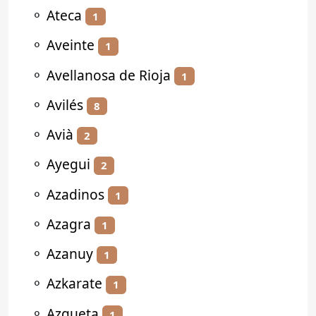
⚬
Ateca
1
⚬
Aveinte
1
⚬
Avellanosa de Rioja
1
⚬
Avilés
8
⚬
Avià
2
⚬
Ayegui
2
⚬
Azadinos
1
⚬
Azagra
1
⚬
Azanuy
1
⚬
Azkarate
1
⚬
Azqueta
1