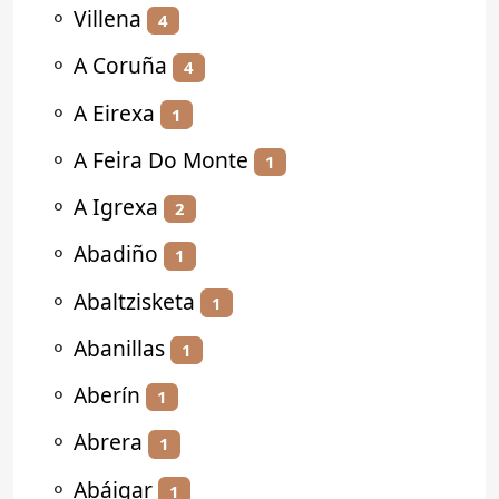
⚬
Villena
4
⚬
A Coruña
4
⚬
A Eirexa
1
⚬
A Feira Do Monte
1
⚬
A Igrexa
2
⚬
Abadiño
1
⚬
Abaltzisketa
1
⚬
Abanillas
1
⚬
Aberín
1
⚬
Abrera
1
⚬
Abáigar
1