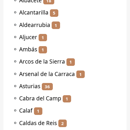
⚬
Albacete
18
⚬
Alcantarilla
5
⚬
Aldearrubia
1
⚬
Aljucer
1
⚬
Ambás
1
⚬
Arcos de la Sierra
1
⚬
Arsenal de la Carraca
1
⚬
Asturias
36
⚬
Cabra del Camp
1
⚬
Calaf
1
⚬
Caldas de Reis
2