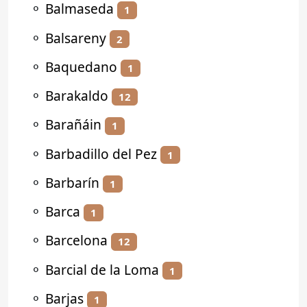
⚬
Balmaseda
1
⚬
Balsareny
2
⚬
Baquedano
1
⚬
Barakaldo
12
⚬
Barañáin
1
⚬
Barbadillo del Pez
1
⚬
Barbarín
1
⚬
Barca
1
⚬
Barcelona
12
⚬
Barcial de la Loma
1
⚬
Barjas
1