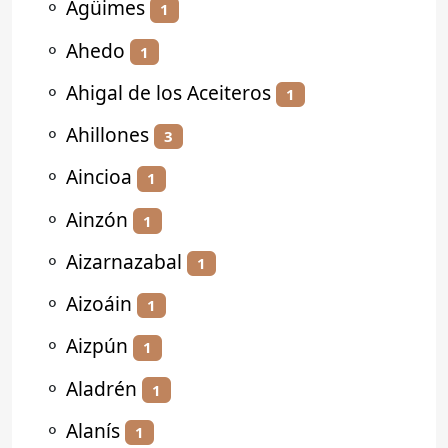
⚬
Agüimes
1
⚬
Ahedo
1
⚬
Ahigal de los Aceiteros
1
⚬
Ahillones
3
⚬
Aincioa
1
⚬
Ainzón
1
⚬
Aizarnazabal
1
⚬
Aizoáin
1
⚬
Aizpún
1
⚬
Aladrén
1
⚬
Alanís
1