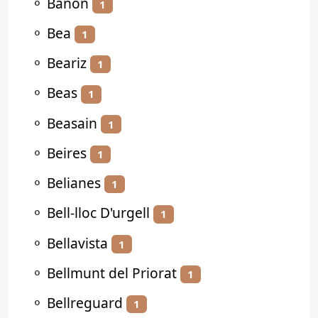
⚬
Bañón
1
⚬
Bea
1
⚬
Beariz
1
⚬
Beas
1
⚬
Beasain
1
⚬
Beires
1
⚬
Belianes
1
⚬
Bell-lloc D'urgell
1
⚬
Bellavista
1
⚬
Bellmunt del Priorat
1
⚬
Bellreguard
1