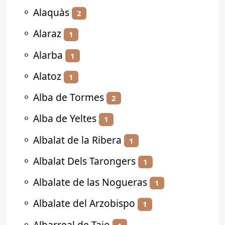
⚬
Alaquàs
2
⚬
Alaraz
1
⚬
Alarba
1
⚬
Alatoz
1
⚬
Alba de Tormes
2
⚬
Alba de Yeltes
1
⚬
Albalat de la Ribera
1
⚬
Albalat Dels Tarongers
1
⚬
Albalate de las Nogueras
1
⚬
Albalate del Arzobispo
1
⚬
Albarreal de Tajo