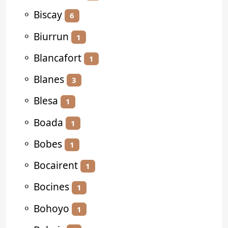
⚬
Biscay
6
⚬
Biurrun
1
⚬
Blancafort
1
⚬
Blanes
3
⚬
Blesa
1
⚬
Boada
1
⚬
Bobes
1
⚬
Bocairent
1
⚬
Bocines
1
⚬
Bohoyo
1