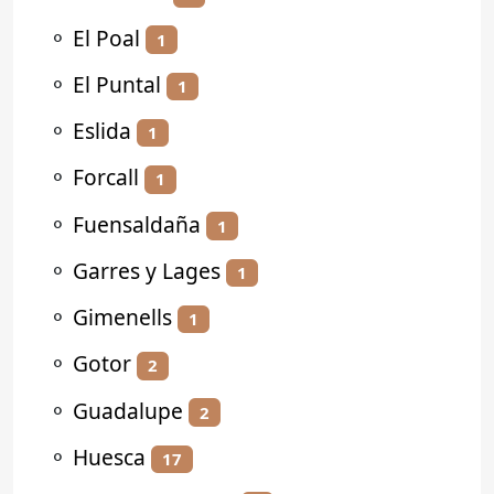
⚬
El Poal
1
⚬
El Puntal
1
⚬
Eslida
1
⚬
Forcall
1
⚬
Fuensaldaña
1
⚬
Garres y Lages
1
⚬
Gimenells
1
⚬
Gotor
2
⚬
Guadalupe
2
⚬
Huesca
17