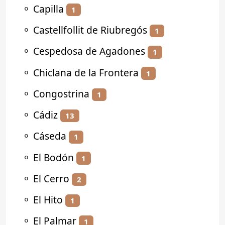
⚬
Capilla
1
⚬
Castellfollit de Riubregós
1
⚬
Cespedosa de Agadones
1
⚬
Chiclana de la Frontera
1
⚬
Congostrina
1
⚬
Cádiz
13
⚬
Cáseda
1
⚬
El Bodón
1
⚬
El Cerro
2
⚬
El Hito
1
⚬
El Palmar
1