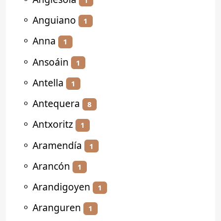
⚬
Anguiano
1
⚬
Anna
1
⚬
Ansoáin
1
⚬
Antella
1
⚬
Antequera
8
⚬
Antxoritz
1
⚬
Aramendía
1
⚬
Arancón
1
⚬
Arandigoyen
1
⚬
Aranguren
1