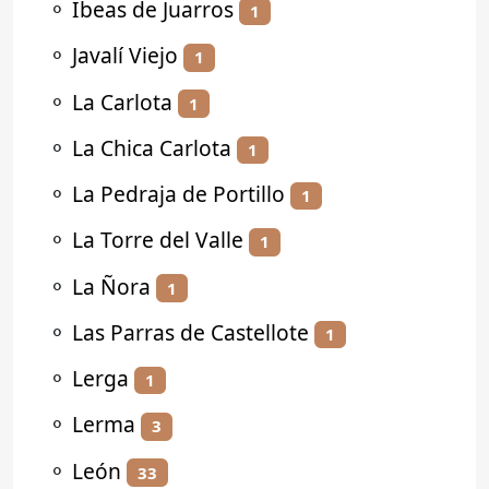
⚬
Ibeas de Juarros
1
⚬
Javalí Viejo
1
⚬
La Carlota
1
⚬
La Chica Carlota
1
⚬
La Pedraja de Portillo
1
⚬
La Torre del Valle
1
⚬
La Ñora
1
⚬
Las Parras de Castellote
1
⚬
Lerga
1
⚬
Lerma
3
⚬
León
33