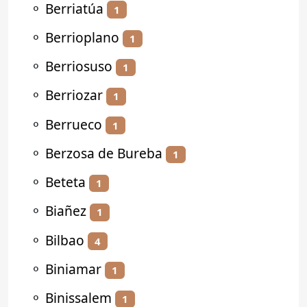
⚬
Berriatúa
1
⚬
Berrioplano
1
⚬
Berriosuso
1
⚬
Berriozar
1
⚬
Berrueco
1
⚬
Berzosa de Bureba
1
⚬
Beteta
1
⚬
Biañez
1
⚬
Bilbao
4
⚬
Biniamar
1
⚬
Binissalem
1