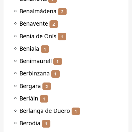
⚬
Benalmádena
2
⚬
Benavente
2
⚬
Benia de Onís
1
⚬
Beniaia
1
⚬
Benimaurell
1
⚬
Berbinzana
1
⚬
Bergara
2
⚬
Beriáin
1
⚬
Berlanga de Duero
1
⚬
Berodia
1