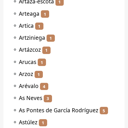
⚬
Artaza-escota
1
⚬
Arteaga
1
⚬
Artica
1
⚬
Artziniega
1
⚬
Artázcoz
1
⚬
Arucas
1
⚬
Arzoz
1
⚬
Arévalo
4
⚬
As Neves
3
⚬
As Pontes de García Rodríguez
5
⚬
Astúlez
1