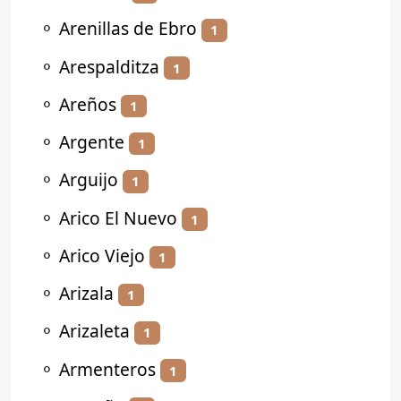
⚬
Arenillas de Ebro
1
⚬
Arespalditza
1
⚬
Areños
1
⚬
Argente
1
⚬
Arguijo
1
⚬
Arico El Nuevo
1
⚬
Arico Viejo
1
⚬
Arizala
1
⚬
Arizaleta
1
⚬
Armenteros
1