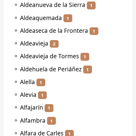
⚬
Aldeanueva de la Sierra
1
⚬
Aldeaquemada
1
⚬
Aldeaseca de la Frontera
1
⚬
Aldeavieja
2
⚬
Aldeavieja de Tormes
1
⚬
Aldehuela de Periáñez
1
⚬
Alella
1
⚬
Alevia
1
⚬
Alfajarín
1
⚬
Alfambra
1
⚬
Alfara de Carles
1