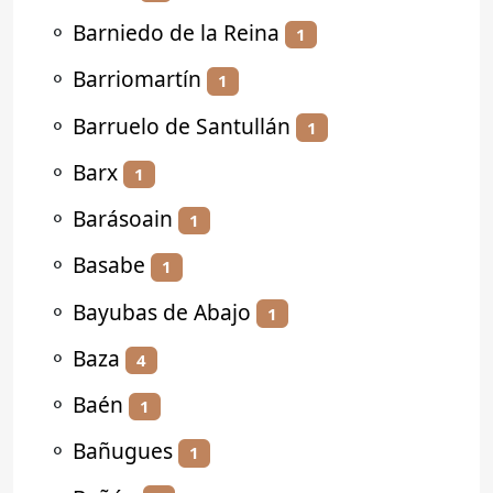
⚬
Barniedo de la Reina
1
⚬
Barriomartín
1
⚬
Barruelo de Santullán
1
⚬
Barx
1
⚬
Barásoain
1
⚬
Basabe
1
⚬
Bayubas de Abajo
1
⚬
Baza
4
⚬
Baén
1
⚬
Bañugues
1