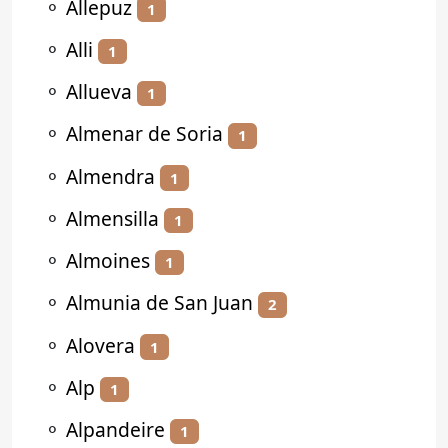
⚬
Allepuz
1
⚬
Alli
1
⚬
Allueva
1
⚬
Almenar de Soria
1
⚬
Almendra
1
⚬
Almensilla
1
⚬
Almoines
1
⚬
Almunia de San Juan
2
⚬
Alovera
1
⚬
Alp
1
⚬
Alpandeire
1