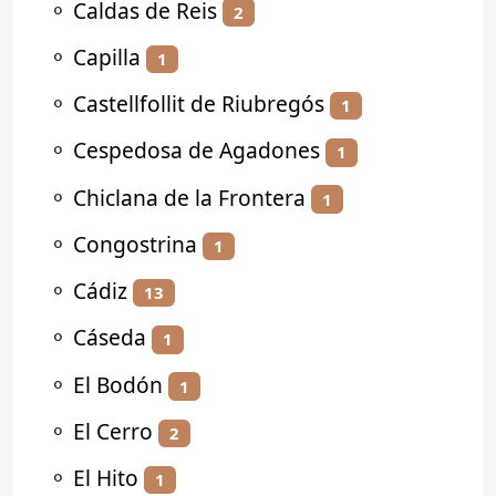
⚬
Caldas de Reis
2
⚬
Capilla
1
⚬
Castellfollit de Riubregós
1
⚬
Cespedosa de Agadones
1
⚬
Chiclana de la Frontera
1
⚬
Congostrina
1
⚬
Cádiz
13
⚬
Cáseda
1
⚬
El Bodón
1
⚬
El Cerro
2
⚬
El Hito
1