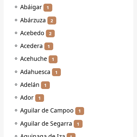
⚬
Abáigar
1
⚬
Abárzuza
2
⚬
Acebedo
2
⚬
Acedera
1
⚬
Acehuche
1
⚬
Adahuesca
1
⚬
Adelán
1
⚬
Ador
1
⚬
Aguilar de Campoo
1
⚬
Aguilar de Segarra
1
⚬
Aguinaga de Iza
1