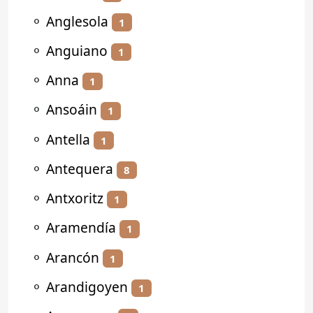
⚬
Anglesola
1
⚬
Anguiano
1
⚬
Anna
1
⚬
Ansoáin
1
⚬
Antella
1
⚬
Antequera
8
⚬
Antxoritz
1
⚬
Aramendía
1
⚬
Arancón
1
⚬
Arandigoyen
1