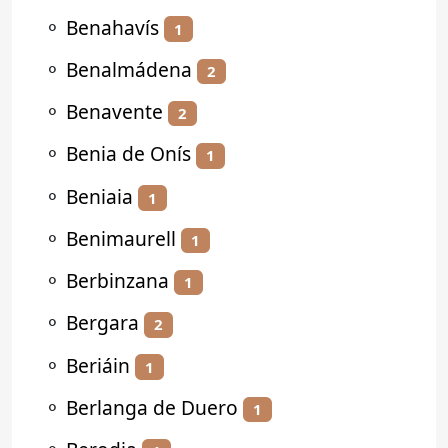
⚬
Benahavís
1
⚬
Benalmádena
2
⚬
Benavente
2
⚬
Benia de Onís
1
⚬
Beniaia
1
⚬
Benimaurell
1
⚬
Berbinzana
1
⚬
Bergara
2
⚬
Beriáin
1
⚬
Berlanga de Duero
1