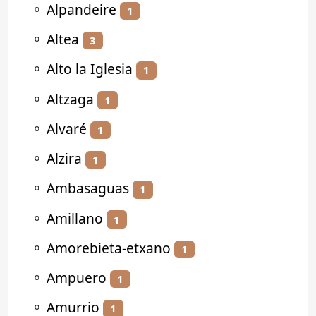
⚬
Alpandeire
1
⚬
Altea
3
⚬
Alto la Iglesia
1
⚬
Altzaga
1
⚬
Alvaré
1
⚬
Alzira
1
⚬
Ambasaguas
1
⚬
Amillano
1
⚬
Amorebieta-etxano
1
⚬
Ampuero
1
⚬
Amurrio
1