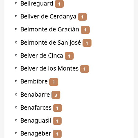
⚬
Bellreguard
1
⚬
Bellver de Cerdanya
1
⚬
Belmonte de Gracián
1
⚬
Belmonte de San José
1
⚬
Belver de Cinca
1
⚬
Belver de los Montes
1
⚬
Bembibre
1
⚬
Benabarre
3
⚬
Benafarces
1
⚬
Benaguasil
1
⚬
Benagéber
1