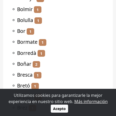
⚬
Bolmir
1
⚬
Bolulla
1
⚬
Bor
1
⚬
Bormate
1
⚬
Borredà
1
⚬
Boñar
2
⚬
Bresca
1
⚬
Bretó
1
Utilizamos cookies para garantizarle la mejor
⚬
Bretún
1
experiencia en nuestro sitio web.
Más información
⚬
Brez
1
Acepto