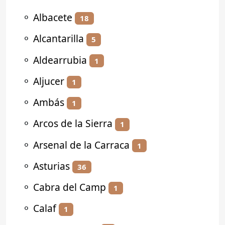
⚬
Albacete
18
⚬
Alcantarilla
5
⚬
Aldearrubia
1
⚬
Aljucer
1
⚬
Ambás
1
⚬
Arcos de la Sierra
1
⚬
Arsenal de la Carraca
1
⚬
Asturias
36
⚬
Cabra del Camp
1
⚬
Calaf
1