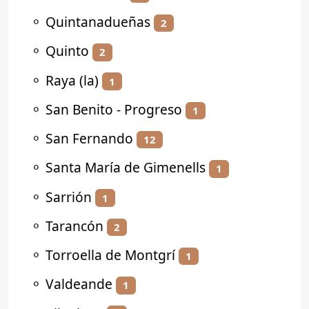
⚬
Quintanadueñas
2
⚬
Quinto
2
⚬
Raya (la)
1
⚬
San Benito - Progreso
1
⚬
San Fernando
12
⚬
Santa María de Gimenells
1
⚬
Sarrión
1
⚬
Tarancón
2
⚬
Torroella de Montgrí
1
⚬
Valdeande
1