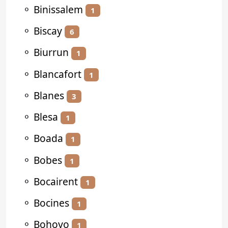
⚬
Binissalem
1
⚬
Biscay
6
⚬
Biurrun
1
⚬
Blancafort
1
⚬
Blanes
3
⚬
Blesa
1
⚬
Boada
1
⚬
Bobes
1
⚬
Bocairent
1
⚬
Bocines
1
⚬
Bohoyo
1