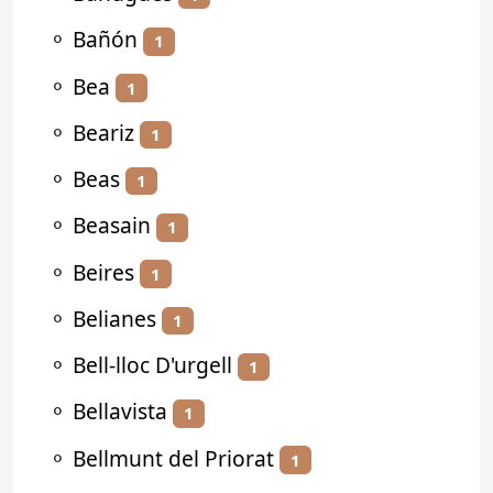
⚬
Bañón
1
⚬
Bea
1
⚬
Beariz
1
⚬
Beas
1
⚬
Beasain
1
⚬
Beires
1
⚬
Belianes
1
⚬
Bell-lloc D'urgell
1
⚬
Bellavista
1
⚬
Bellmunt del Priorat
1