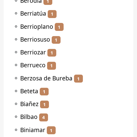
⚬
Berodia
1
⚬
Berriatúa
1
⚬
Berrioplano
1
⚬
Berriosuso
1
⚬
Berriozar
1
⚬
Berrueco
1
⚬
Berzosa de Bureba
1
⚬
Beteta
1
⚬
Biañez
1
⚬
Bilbao
4
⚬
Biniamar
1