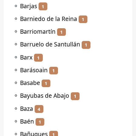
⚬
Barjas
1
⚬
Barniedo de la Reina
1
⚬
Barriomartín
1
⚬
Barruelo de Santullán
1
⚬
Barx
1
⚬
Barásoain
1
⚬
Basabe
1
⚬
Bayubas de Abajo
1
⚬
Baza
4
⚬
Baén
1
⚬
Bañugues
1