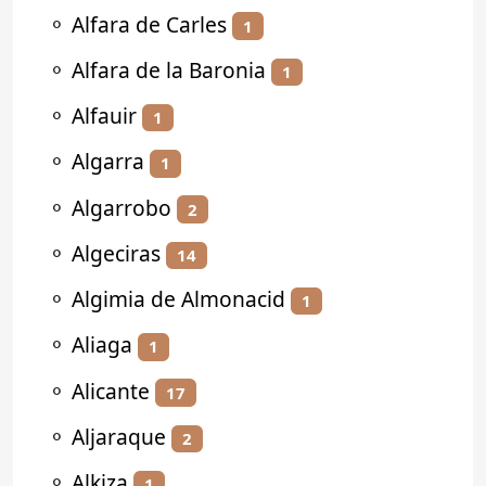
⚬
Alfara de Carles
1
⚬
Alfara de la Baronia
1
⚬
Alfauir
1
⚬
Algarra
1
⚬
Algarrobo
2
⚬
Algeciras
14
⚬
Algimia de Almonacid
1
⚬
Aliaga
1
⚬
Alicante
17
⚬
Aljaraque
2
⚬
Alkiza
1