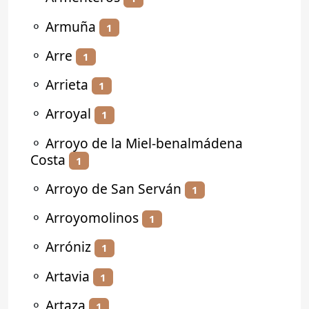
⚬
Armuña
1
⚬
Arre
1
⚬
Arrieta
1
⚬
Arroyal
1
⚬
Arroyo de la Miel-benalmádena
Costa
1
⚬
Arroyo de San Serván
1
⚬
Arroyomolinos
1
⚬
Arróniz
1
⚬
Artavia
1
⚬
Artaza
1