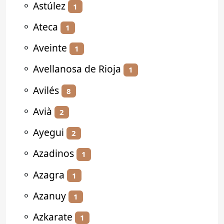
⚬
Astúlez
1
⚬
Ateca
1
⚬
Aveinte
1
⚬
Avellanosa de Rioja
1
⚬
Avilés
8
⚬
Avià
2
⚬
Ayegui
2
⚬
Azadinos
1
⚬
Azagra
1
⚬
Azanuy
1
⚬
Azkarate
1