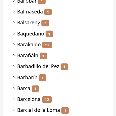
⚬
Ballobar
1
⚬
Balmaseda
1
⚬
Balsareny
2
⚬
Baquedano
1
⚬
Barakaldo
12
⚬
Barañáin
1
⚬
Barbadillo del Pez
1
⚬
Barbarín
1
⚬
Barca
1
⚬
Barcelona
12
⚬
Barcial de la Loma
1