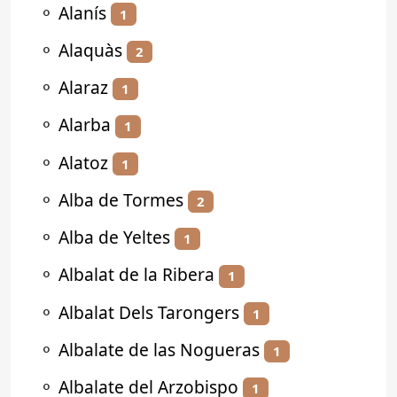
⚬
Alanís
1
⚬
Alaquàs
2
⚬
Alaraz
1
⚬
Alarba
1
⚬
Alatoz
1
⚬
Alba de Tormes
2
⚬
Alba de Yeltes
1
⚬
Albalat de la Ribera
1
⚬
Albalat Dels Tarongers
1
⚬
Albalate de las Nogueras
1
⚬
Albalate del Arzobispo
1