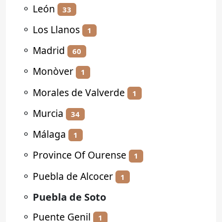
⚬
León
33
⚬
Los Llanos
1
⚬
Madrid
60
⚬
Monòver
1
⚬
Morales de Valverde
1
⚬
Murcia
34
⚬
Málaga
1
⚬
Province Of Ourense
1
⚬
Puebla de Alcocer
1
⚬
Puebla de Soto
⚬
Puente Genil
1