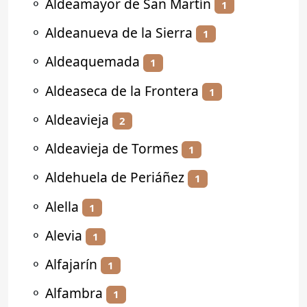
⚬
Aldeamayor de San Martín
1
⚬
Aldeanueva de la Sierra
1
⚬
Aldeaquemada
1
⚬
Aldeaseca de la Frontera
1
⚬
Aldeavieja
2
⚬
Aldeavieja de Tormes
1
⚬
Aldehuela de Periáñez
1
⚬
Alella
1
⚬
Alevia
1
⚬
Alfajarín
1
⚬
Alfambra
1