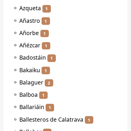
⚬
Azqueta
1
⚬
Añastro
1
⚬
Añorbe
1
⚬
Añézcar
1
⚬
Badostáin
1
⚬
Bakaiku
1
⚬
Balaguer
2
⚬
Balboa
1
⚬
Ballariáin
1
⚬
Ballesteros de Calatrava
1