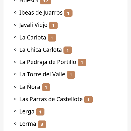
⚬
Huesca
17
⚬
Ibeas de Juarros
1
⚬
Javalí Viejo
1
⚬
La Carlota
1
⚬
La Chica Carlota
1
⚬
La Pedraja de Portillo
1
⚬
La Torre del Valle
1
⚬
La Ñora
1
⚬
Las Parras de Castellote
1
⚬
Lerga
1
⚬
Lerma
3