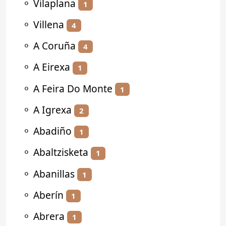
⚬
Vilaplana
1
⚬
Villena
4
⚬
A Coruña
4
⚬
A Eirexa
1
⚬
A Feira Do Monte
1
⚬
A Igrexa
2
⚬
Abadiño
1
⚬
Abaltzisketa
1
⚬
Abanillas
1
⚬
Aberín
1
⚬
Abrera
1