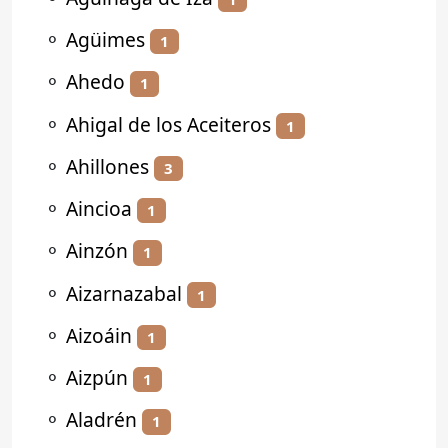
⚬
Agüimes
1
⚬
Ahedo
1
⚬
Ahigal de los Aceiteros
1
⚬
Ahillones
3
⚬
Aincioa
1
⚬
Ainzón
1
⚬
Aizarnazabal
1
⚬
Aizoáin
1
⚬
Aizpún
1
⚬
Aladrén
1