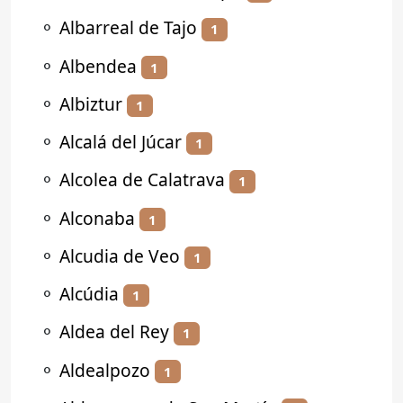
⚬
Albarreal de Tajo
1
⚬
Albendea
1
⚬
Albiztur
1
⚬
Alcalá del Júcar
1
⚬
Alcolea de Calatrava
1
⚬
Alconaba
1
⚬
Alcudia de Veo
1
⚬
Alcúdia
1
⚬
Aldea del Rey
1
⚬
Aldealpozo
1