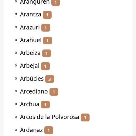
⚬
Aranguren
1
⚬
Arantza
1
⚬
Arazuri
1
⚬
Arañuel
1
⚬
Arbeiza
1
⚬
Arbejal
1
⚬
Arbúcies
3
⚬
Arcediano
1
⚬
Archua
1
⚬
Arcos de la Polvorosa
1
⚬
Ardanaz
1