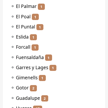
⚬
El Palmar
1
⚬
El Poal
1
⚬
El Puntal
1
⚬
Eslida
1
⚬
Forcall
1
⚬
Fuensaldaña
1
⚬
Garres y Lages
1
⚬
Gimenells
1
⚬
Gotor
2
⚬
Guadalupe
2