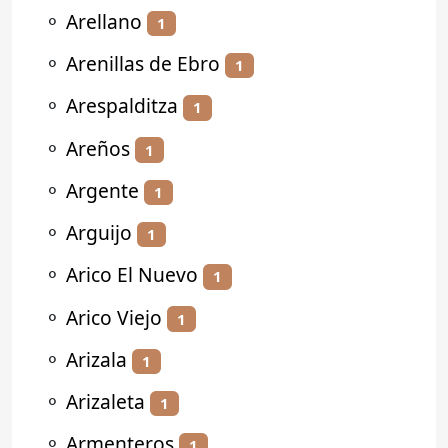
⚬
Arellano
1
⚬
Arenillas de Ebro
1
⚬
Arespalditza
1
⚬
Areños
1
⚬
Argente
1
⚬
Arguijo
1
⚬
Arico El Nuevo
1
⚬
Arico Viejo
1
⚬
Arizala
1
⚬
Arizaleta
1
⚬
Armenteros
1