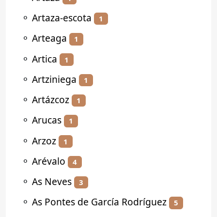
⚬
Artaza-escota
1
⚬
Arteaga
1
⚬
Artica
1
⚬
Artziniega
1
⚬
Artázcoz
1
⚬
Arucas
1
⚬
Arzoz
1
⚬
Arévalo
4
⚬
As Neves
3
⚬
As Pontes de García Rodríguez
5