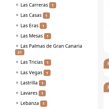
⚬
Las Carreras
1
⚬
Las Casas
1
⚬
Las Eras
1
⚬
Las Mesas
1
⚬
Las Palmas de Gran Canaria
21
⚬
Las Tricias
1
⚬
Las Vegas
1
⚬
Lastrilla
1
⚬
Lavares
1
⚬
Lebanza
1