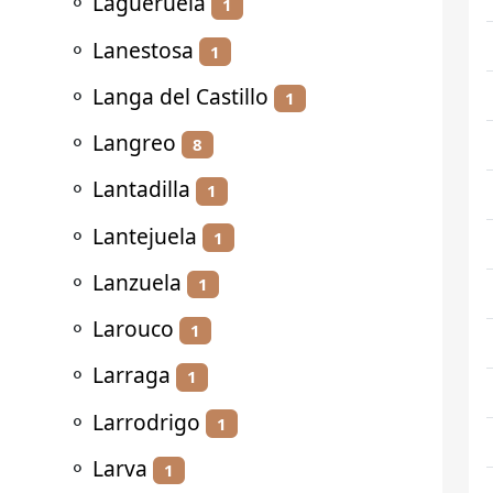
⚬
Lagueruela
1
⚬
Lanestosa
1
⚬
Langa del Castillo
1
⚬
Langreo
8
⚬
Lantadilla
1
⚬
Lantejuela
1
⚬
Lanzuela
1
⚬
Larouco
1
⚬
Larraga
1
⚬
Larrodrigo
1
⚬
Larva
1