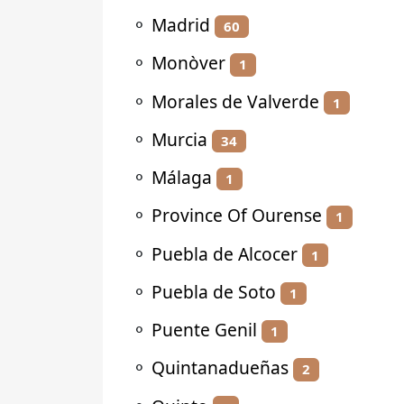
⚬
Madrid
60
⚬
Monòver
1
⚬
Morales de Valverde
1
⚬
Murcia
34
⚬
Málaga
1
⚬
Province Of Ourense
1
⚬
Puebla de Alcocer
1
⚬
Puebla de Soto
1
⚬
Puente Genil
1
⚬
Quintanadueñas
2