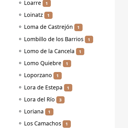
⚬
Loarre
1
⚬
Loinatz
1
⚬
Loma de Castrejón
1
⚬
Lombillo de los Barrios
1
⚬
Lomo de la Cancela
1
⚬
Lomo Quiebre
1
⚬
Loporzano
1
⚬
Lora de Estepa
1
⚬
Lora del Río
3
⚬
Loriana
1
⚬
Los Camachos
1