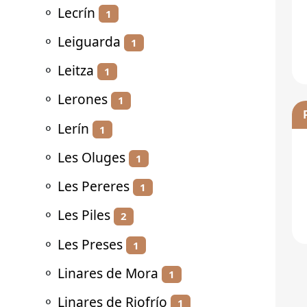
⚬
Lecrín
1
⚬
Leiguarda
1
⚬
Leitza
1
⚬
Lerones
1
⚬
Lerín
1
⚬
Les Oluges
1
⚬
Les Pereres
1
⚬
Les Piles
2
⚬
Les Preses
1
⚬
Linares de Mora
1
⚬
Linares de Riofrío
1