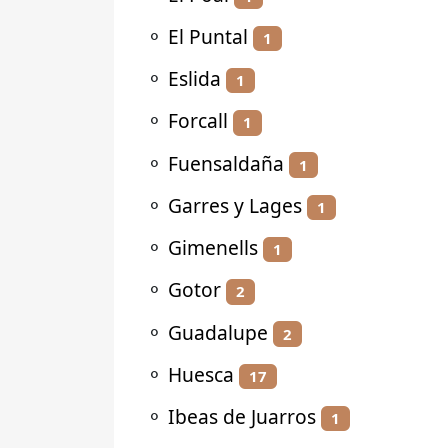
⚬
El Puntal
1
⚬
Eslida
1
⚬
Forcall
1
⚬
Fuensaldaña
1
⚬
Garres y Lages
1
⚬
Gimenells
1
⚬
Gotor
2
⚬
Guadalupe
2
⚬
Huesca
17
⚬
Ibeas de Juarros
1