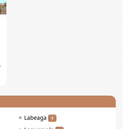
⚬
Labeaga
1