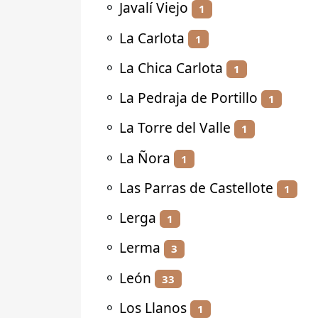
⚬
Javalí Viejo
1
⚬
La Carlota
1
⚬
La Chica Carlota
1
⚬
La Pedraja de Portillo
1
⚬
La Torre del Valle
1
⚬
La Ñora
1
⚬
Las Parras de Castellote
1
⚬
Lerga
1
⚬
Lerma
3
⚬
León
33
⚬
Los Llanos
1