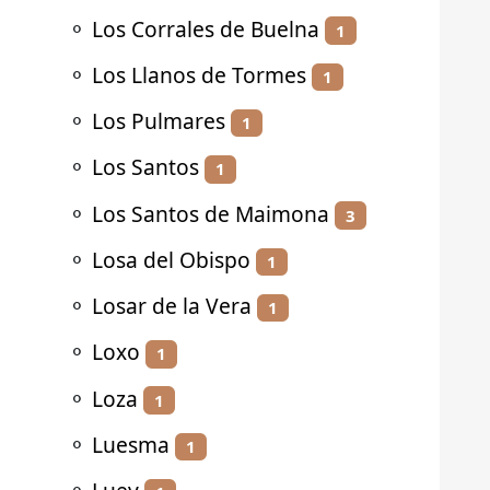
⚬
Los Corrales de Buelna
1
⚬
Los Llanos de Tormes
1
⚬
Los Pulmares
1
⚬
Los Santos
1
⚬
Los Santos de Maimona
3
⚬
Losa del Obispo
1
⚬
Losar de la Vera
1
⚬
Loxo
1
⚬
Loza
1
⚬
Luesma
1