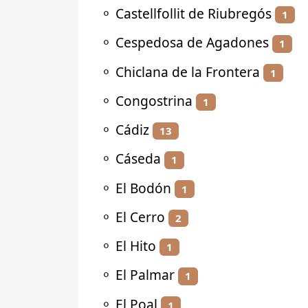
⚬
Castellfollit de Riubregós
1
⚬
Cespedosa de Agadones
1
⚬
Chiclana de la Frontera
1
⚬
Congostrina
1
⚬
Cádiz
13
⚬
Cáseda
1
⚬
El Bodón
1
⚬
El Cerro
2
⚬
El Hito
1
⚬
El Palmar
1
⚬
El Poal
1