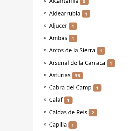
⚬
Alcantarilla
5
⚬
Aldearrubia
1
⚬
Aljucer
1
⚬
Ambás
1
⚬
Arcos de la Sierra
1
⚬
Arsenal de la Carraca
1
⚬
Asturias
36
⚬
Cabra del Camp
1
⚬
Calaf
1
⚬
Caldas de Reis
2
⚬
Capilla
1