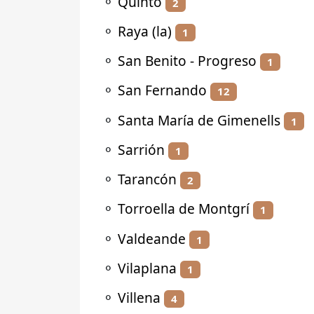
⚬
Quinto
2
⚬
Raya (la)
1
⚬
San Benito - Progreso
1
⚬
San Fernando
12
⚬
Santa María de Gimenells
1
⚬
Sarrión
1
⚬
Tarancón
2
⚬
Torroella de Montgrí
1
⚬
Valdeande
1
⚬
Vilaplana
1
⚬
Villena
4