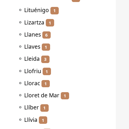
⚬
Lituénigo
1
⚬
Lizartza
1
⚬
Llanes
6
⚬
Llaves
1
⚬
Lleida
3
⚬
Llofriu
1
⚬
Llorac
1
⚬
Lloret de Mar
1
⚬
Llíber
1
⚬
Llívia
1