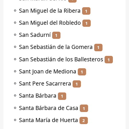
⚬
San Miguel de la Ribera
1
⚬
San Miguel del Robledo
1
⚬
San Sadurní
1
⚬
San Sebastián de la Gomera
1
⚬
San Sebastián de los Ballesteros
1
⚬
Sant Joan de Mediona
1
⚬
Sant Pere Sacarrera
1
⚬
Santa Bárbara
1
⚬
Santa Bárbara de Casa
1
⚬
Santa María de Huerta
2