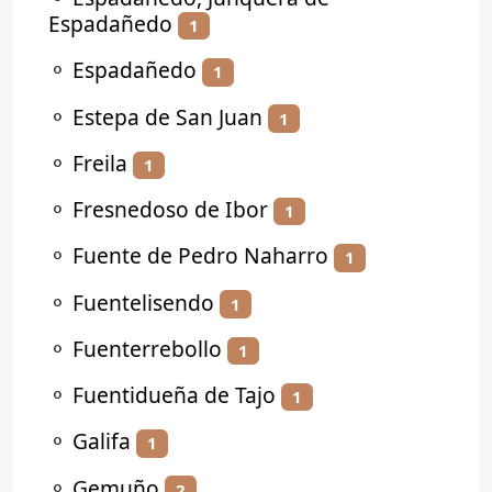
Espadañedo
1
⚬
Espadañedo
1
⚬
Estepa de San Juan
1
⚬
Freila
1
⚬
Fresnedoso de Ibor
1
⚬
Fuente de Pedro Naharro
1
⚬
Fuentelisendo
1
⚬
Fuenterrebollo
1
⚬
Fuentidueña de Tajo
1
⚬
Galifa
1
⚬
Gemuño
2