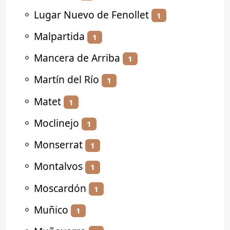
⚬
Lugar Nuevo de Fenollet
1
⚬
Malpartida
1
⚬
Mancera de Arriba
1
⚬
Martín del Río
1
⚬
Matet
1
⚬
Moclinejo
1
⚬
Monserrat
1
⚬
Montalvos
1
⚬
Moscardón
1
⚬
Muñico
1