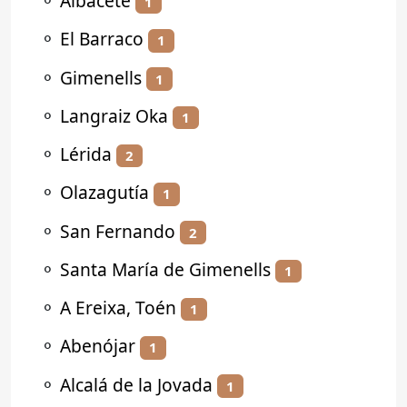
⚬
Albacete
1
⚬
El Barraco
1
⚬
Gimenells
1
⚬
Langraiz Oka
1
⚬
Lérida
2
⚬
Olazagutía
1
⚬
San Fernando
2
⚬
Santa María de Gimenells
1
⚬
A Ereixa, Toén
1
⚬
Abenójar
1
⚬
Alcalá de la Jovada
1