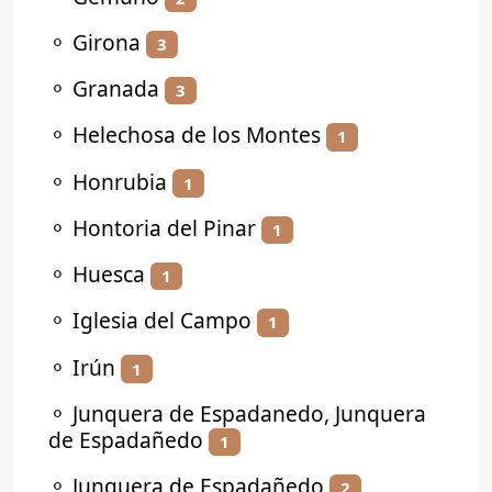
⚬
Girona
3
⚬
Granada
3
⚬
Helechosa de los Montes
1
⚬
Honrubia
1
⚬
Hontoria del Pinar
1
⚬
Huesca
1
⚬
Iglesia del Campo
1
⚬
Irún
1
⚬
Junquera de Espadanedo, Junquera
de Espadañedo
1
⚬
Junquera de Espadañedo
2