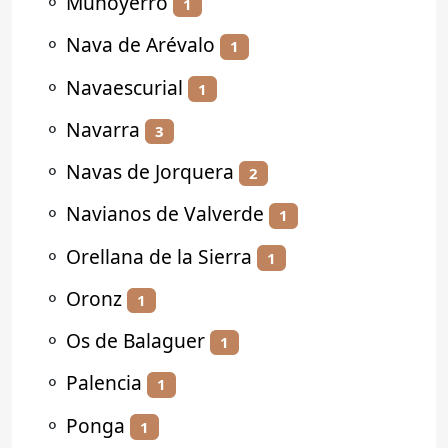
⚬
Muñoyerro
1
⚬
Nava de Arévalo
1
⚬
Navaescurial
1
⚬
Navarra
3
⚬
Navas de Jorquera
2
⚬
Navianos de Valverde
1
⚬
Orellana de la Sierra
1
⚬
Oronz
1
⚬
Os de Balaguer
1
⚬
Palencia
1
⚬
Ponga
1