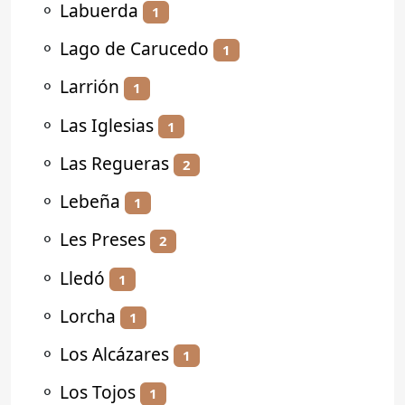
⚬
Labuerda
1
⚬
Lago de Carucedo
1
⚬
Larrión
1
⚬
Las Iglesias
1
⚬
Las Regueras
2
⚬
Lebeña
1
⚬
Les Preses
2
⚬
Lledó
1
⚬
Lorcha
1
⚬
Los Alcázares
1
⚬
Los Tojos
1