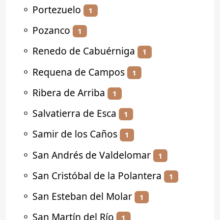
⚬
Portezuelo
1
⚬
Pozanco
1
⚬
Renedo de Cabuérniga
1
⚬
Requena de Campos
1
⚬
Ribera de Arriba
1
⚬
Salvatierra de Esca
1
⚬
Samir de los Caños
1
⚬
San Andrés de Valdelomar
1
⚬
San Cristóbal de la Polantera
1
⚬
San Esteban del Molar
1
⚬
San Martín del Río
1