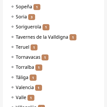
⚬
Sopeña
1
⚬
Soria
3
⚬
Soriguerola
1
⚬
Tavernes de la Valldigna
1
⚬
Teruel
1
⚬
Tornavacas
1
⚬
Torralba
1
⚬
Táliga
1
⚬
Valencia
1
⚬
Valle
1