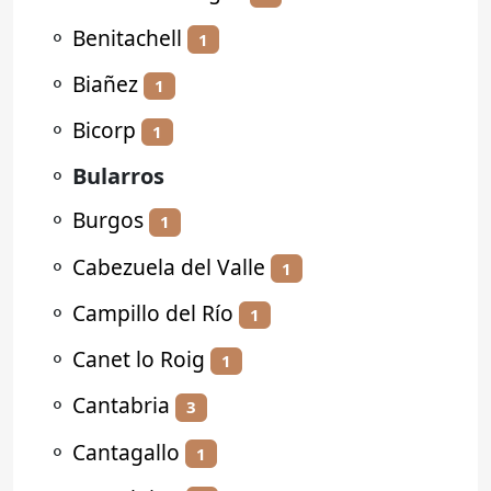
⚬
Benitachell
1
⚬
Biañez
1
⚬
Bicorp
1
⚬
Bularros
⚬
Burgos
1
⚬
Cabezuela del Valle
1
⚬
Campillo del Río
1
⚬
Canet lo Roig
1
⚬
Cantabria
3
⚬
Cantagallo
1