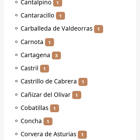
⚬
Cantalpino
1
⚬
Cantaracillo
1
⚬
Carballeda de Valdeorras
1
⚬
Carnota
1
⚬
Cartagena
3
⚬
Castril
1
⚬
Castrillo de Cabrera
1
⚬
Cañizar del Olivar
1
⚬
Cobatillas
1
⚬
Concha
1
⚬
Corvera de Asturias
1