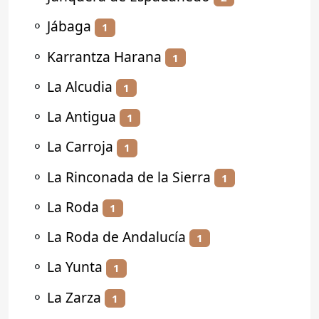
⚬
Jábaga
1
⚬
Karrantza Harana
1
⚬
La Alcudia
1
⚬
La Antigua
1
⚬
La Carroja
1
⚬
La Rinconada de la Sierra
1
⚬
La Roda
1
⚬
La Roda de Andalucía
1
⚬
La Yunta
1
⚬
La Zarza
1