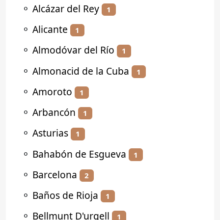
⚬
Alcázar del Rey
1
⚬
Alicante
1
⚬
Almodóvar del Río
1
⚬
Almonacid de la Cuba
1
⚬
Amoroto
1
⚬
Arbancón
1
⚬
Asturias
1
⚬
Bahabón de Esgueva
1
⚬
Barcelona
2
⚬
Baños de Rioja
1
⚬
Bellmunt D'urgell
1