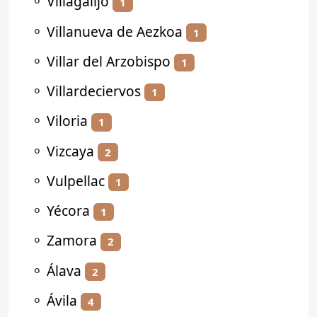
⚬
Villagalijo
1
⚬
Villanueva de Aezkoa
1
⚬
Villar del Arzobispo
1
⚬
Villardeciervos
1
⚬
Viloria
1
⚬
Vizcaya
2
⚬
Vulpellac
1
⚬
Yécora
1
⚬
Zamora
2
⚬
Álava
2
⚬
Ávila
4