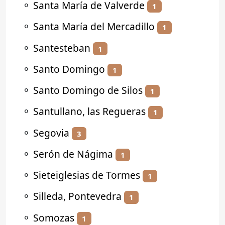
⚬
Santa María de Valverde
1
⚬
Santa María del Mercadillo
1
⚬
Santesteban
1
⚬
Santo Domingo
1
⚬
Santo Domingo de Silos
1
⚬
Santullano, las Regueras
1
⚬
Segovia
3
⚬
Serón de Nágima
1
⚬
Sieteiglesias de Tormes
1
⚬
Silleda, Pontevedra
1
⚬
Somozas
1