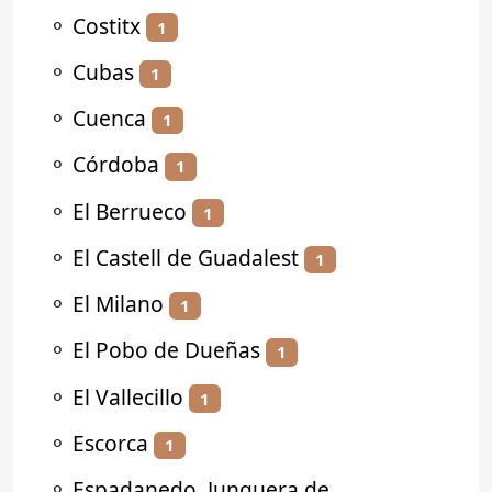
⚬
Costitx
1
⚬
Cubas
1
⚬
Cuenca
1
⚬
Córdoba
1
⚬
El Berrueco
1
⚬
El Castell de Guadalest
1
⚬
El Milano
1
⚬
El Pobo de Dueñas
1
⚬
El Vallecillo
1
⚬
Escorca
1
⚬
Espadanedo, Junquera de