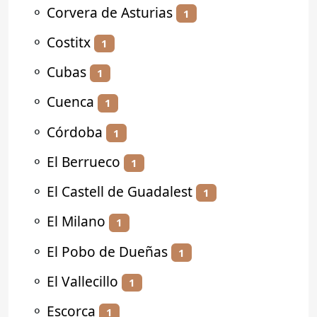
⚬
Corvera de Asturias
1
⚬
Costitx
1
⚬
Cubas
1
⚬
Cuenca
1
⚬
Córdoba
1
⚬
El Berrueco
1
⚬
El Castell de Guadalest
1
⚬
El Milano
1
⚬
El Pobo de Dueñas
1
⚬
El Vallecillo
1
⚬
Escorca
1