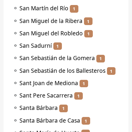
⚬
San Martín del Río
1
⚬
San Miguel de la Ribera
1
⚬
San Miguel del Robledo
1
⚬
San Sadurní
1
⚬
San Sebastián de la Gomera
1
⚬
San Sebastián de los Ballesteros
1
⚬
Sant Joan de Mediona
1
⚬
Sant Pere Sacarrera
1
⚬
Santa Bárbara
1
⚬
Santa Bárbara de Casa
1