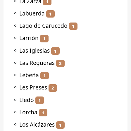
⚬
La Zarza
1
⚬
Labuerda
1
⚬
Lago de Carucedo
1
⚬
Larrión
1
⚬
Las Iglesias
1
⚬
Las Regueras
2
⚬
Lebeña
1
⚬
Les Preses
2
⚬
Lledó
1
⚬
Lorcha
1
⚬
Los Alcázares
1