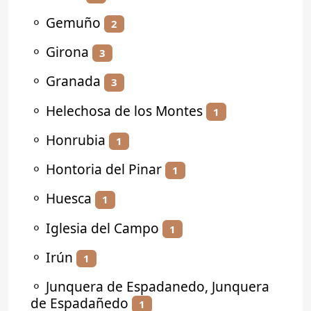
⚬
Gemuño
2
⚬
Girona
3
⚬
Granada
3
⚬
Helechosa de los Montes
1
⚬
Honrubia
1
⚬
Hontoria del Pinar
1
⚬
Huesca
1
⚬
Iglesia del Campo
1
⚬
Irún
1
⚬
Junquera de Espadanedo, Junquera
de Espadañedo
1