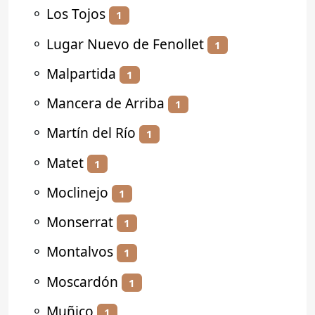
⚬
Los Tojos
1
⚬
Lugar Nuevo de Fenollet
1
⚬
Malpartida
1
⚬
Mancera de Arriba
1
⚬
Martín del Río
1
⚬
Matet
1
⚬
Moclinejo
1
⚬
Monserrat
1
⚬
Montalvos
1
⚬
Moscardón
1
⚬
Muñico
1