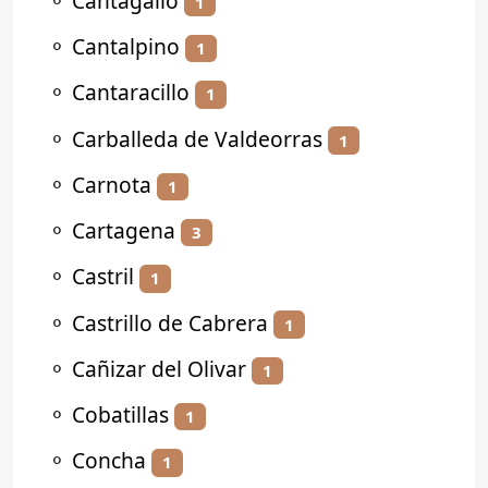
⚬
Cantagallo
1
⚬
Cantalpino
1
⚬
Cantaracillo
1
⚬
Carballeda de Valdeorras
1
⚬
Carnota
1
⚬
Cartagena
3
⚬
Castril
1
⚬
Castrillo de Cabrera
1
⚬
Cañizar del Olivar
1
⚬
Cobatillas
1
⚬
Concha
1