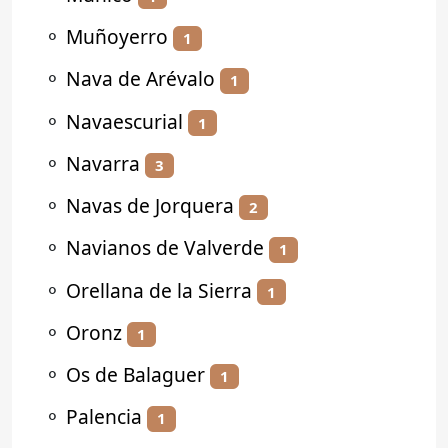
⚬
Muñoyerro
1
⚬
Nava de Arévalo
1
⚬
Navaescurial
1
⚬
Navarra
3
⚬
Navas de Jorquera
2
⚬
Navianos de Valverde
1
⚬
Orellana de la Sierra
1
⚬
Oronz
1
⚬
Os de Balaguer
1
⚬
Palencia
1