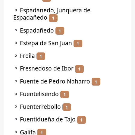
⚬
Espadanedo, Junquera de
Espadañedo
1
⚬
Espadañedo
1
⚬
Estepa de San Juan
1
⚬
Freila
1
⚬
Fresnedoso de Ibor
1
⚬
Fuente de Pedro Naharro
1
⚬
Fuentelisendo
1
⚬
Fuenterrebollo
1
⚬
Fuentidueña de Tajo
1
⚬
Galifa
1