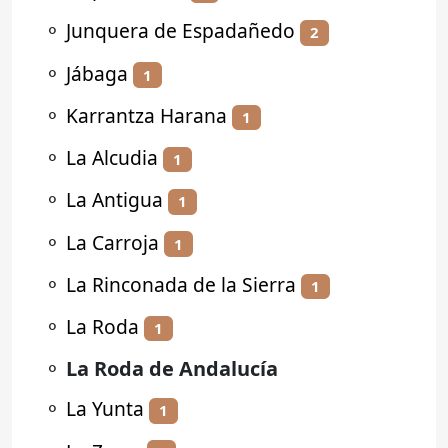
⚬
Junquera de Espadañedo
2
⚬
Jábaga
1
⚬
Karrantza Harana
1
⚬
La Alcudia
1
⚬
La Antigua
1
⚬
La Carroja
1
⚬
La Rinconada de la Sierra
1
⚬
La Roda
1
⚬
La Roda de Andalucía
⚬
La Yunta
1