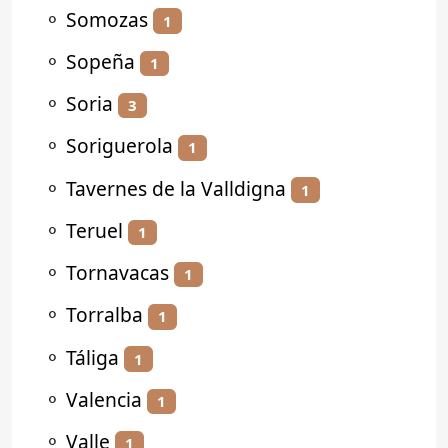
⚬
Somozas
1
⚬
Sopeña
1
⚬
Soria
3
⚬
Soriguerola
1
⚬
Tavernes de la Valldigna
1
⚬
Teruel
1
⚬
Tornavacas
1
⚬
Torralba
1
⚬
Táliga
1
⚬
Valencia
1
⚬
Valle
1