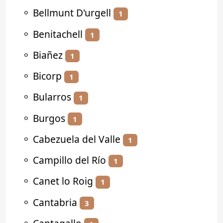
⚬
Bellmunt D'urgell
1
⚬
Benitachell
1
⚬
Biañez
1
⚬
Bicorp
1
⚬
Bularros
1
⚬
Burgos
1
⚬
Cabezuela del Valle
1
⚬
Campillo del Río
1
⚬
Canet lo Roig
1
⚬
Cantabria
3