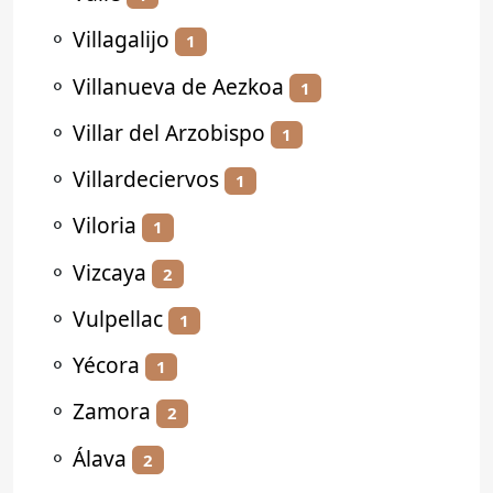
⚬
Villagalijo
1
⚬
Villanueva de Aezkoa
1
⚬
Villar del Arzobispo
1
⚬
Villardeciervos
1
⚬
Viloria
1
⚬
Vizcaya
2
⚬
Vulpellac
1
⚬
Yécora
1
⚬
Zamora
2
⚬
Álava
2