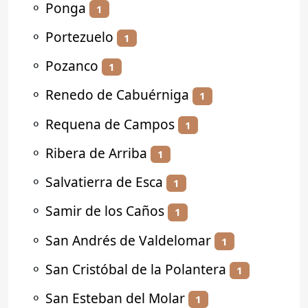
⚬
Ponga
1
⚬
Portezuelo
1
⚬
Pozanco
1
⚬
Renedo de Cabuérniga
1
⚬
Requena de Campos
1
⚬
Ribera de Arriba
1
⚬
Salvatierra de Esca
1
⚬
Samir de los Caños
1
⚬
San Andrés de Valdelomar
1
⚬
San Cristóbal de la Polantera
1
⚬
San Esteban del Molar
1