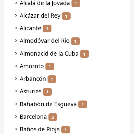
⚬
Alcalá de la Jovada
1
⚬
Alcázar del Rey
1
⚬
Alicante
1
⚬
Almodóvar del Río
1
⚬
Almonacid de la Cuba
1
⚬
Amoroto
1
⚬
Arbancón
1
⚬
Asturias
1
⚬
Bahabón de Esgueva
1
⚬
Barcelona
2
⚬
Baños de Rioja
1