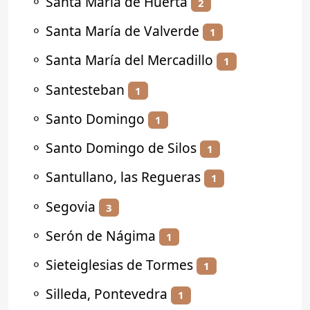
⚬
Santa María de Huerta
2
⚬
Santa María de Valverde
1
⚬
Santa María del Mercadillo
1
⚬
Santesteban
1
⚬
Santo Domingo
1
⚬
Santo Domingo de Silos
1
⚬
Santullano, las Regueras
1
⚬
Segovia
3
⚬
Serón de Nágima
1
⚬
Sieteiglesias de Tormes
1
⚬
Silleda, Pontevedra
1