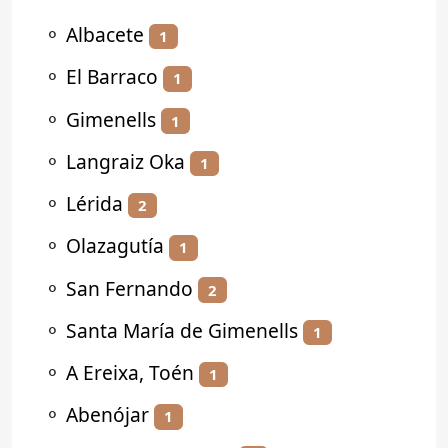
⚬
Albacete
1
⚬
El Barraco
1
⚬
Gimenells
1
⚬
Langraiz Oka
1
⚬
Lérida
2
⚬
Olazagutía
1
⚬
San Fernando
2
⚬
Santa María de Gimenells
1
⚬
A Ereixa, Toén
1
⚬
Abenójar
1