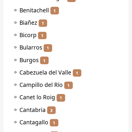
⚬
Benitachell
1
⚬
Biañez
1
⚬
Bicorp
1
⚬
Bularros
1
⚬
Burgos
1
⚬
Cabezuela del Valle
1
⚬
Campillo del Río
1
⚬
Canet lo Roig
1
⚬
Cantabria
3
⚬
Cantagallo
1