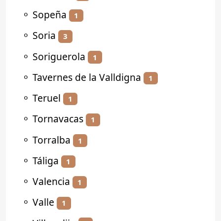
⚬
Sopeña
1
⚬
Soria
3
⚬
Soriguerola
1
⚬
Tavernes de la Valldigna
1
⚬
Teruel
1
⚬
Tornavacas
1
⚬
Torralba
1
⚬
Táliga
1
⚬
Valencia
1
⚬
Valle
1