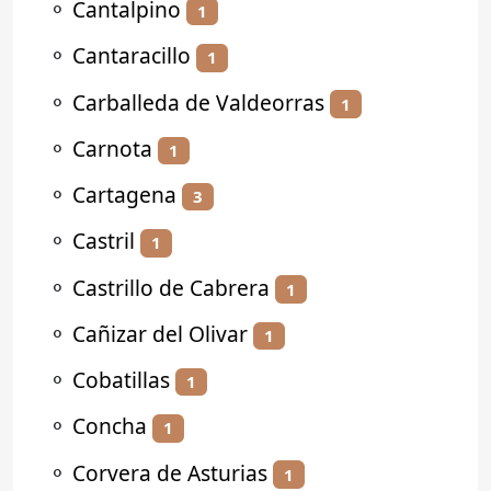
⚬
Cantalpino
1
⚬
Cantaracillo
1
⚬
Carballeda de Valdeorras
1
⚬
Carnota
1
⚬
Cartagena
3
⚬
Castril
1
⚬
Castrillo de Cabrera
1
⚬
Cañizar del Olivar
1
⚬
Cobatillas
1
⚬
Concha
1
⚬
Corvera de Asturias
1