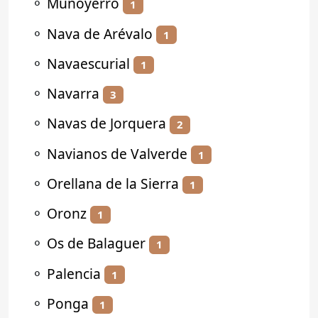
⚬
Muñoyerro
1
⚬
Nava de Arévalo
1
⚬
Navaescurial
1
⚬
Navarra
3
⚬
Navas de Jorquera
2
⚬
Navianos de Valverde
1
⚬
Orellana de la Sierra
1
⚬
Oronz
1
⚬
Os de Balaguer
1
⚬
Palencia
1
⚬
Ponga
1