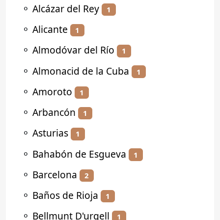
⚬
Alcázar del Rey
1
⚬
Alicante
1
⚬
Almodóvar del Río
1
⚬
Almonacid de la Cuba
1
⚬
Amoroto
1
⚬
Arbancón
1
⚬
Asturias
1
⚬
Bahabón de Esgueva
1
⚬
Barcelona
2
⚬
Baños de Rioja
1
⚬
Bellmunt D'urgell
1