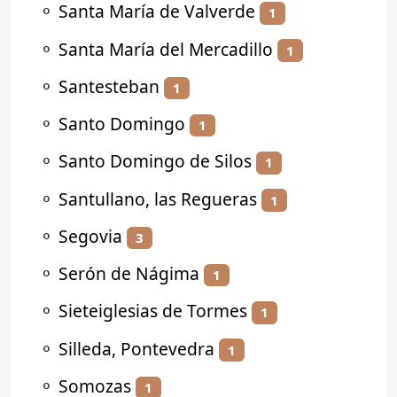
⚬
Santa María de Valverde
1
⚬
Santa María del Mercadillo
1
⚬
Santesteban
1
⚬
Santo Domingo
1
⚬
Santo Domingo de Silos
1
⚬
Santullano, las Regueras
1
⚬
Segovia
3
⚬
Serón de Nágima
1
⚬
Sieteiglesias de Tormes
1
⚬
Silleda, Pontevedra
1
⚬
Somozas
1