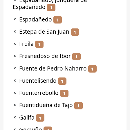
Espadañedo
1
⚬
Espadañedo
1
⚬
Estepa de San Juan
1
⚬
Freila
1
⚬
Fresnedoso de Ibor
1
⚬
Fuente de Pedro Naharro
1
⚬
Fuentelisendo
1
⚬
Fuenterrebollo
1
⚬
Fuentidueña de Tajo
1
⚬
Galifa
1
⚬
Gemuño
2