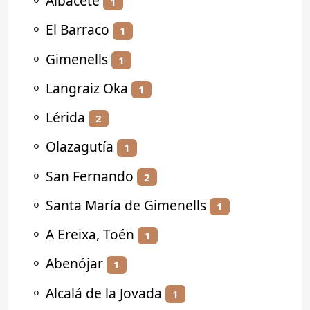
⚬
Albacete
1
⚬
El Barraco
1
⚬
Gimenells
1
⚬
Langraiz Oka
1
⚬
Lérida
2
⚬
Olazagutía
1
⚬
San Fernando
2
⚬
Santa María de Gimenells
1
⚬
A Ereixa, Toén
1
⚬
Abenójar
1
⚬
Alcalá de la Jovada
1