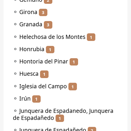
⚬
Girona
3
⚬
Granada
3
⚬
Helechosa de los Montes
1
⚬
Honrubia
1
⚬
Hontoria del Pinar
1
⚬
Huesca
1
⚬
Iglesia del Campo
1
⚬
Irún
1
⚬
Junquera de Espadanedo, Junquera
de Espadañedo
1
⚬
Junquera de Espadañedo
2