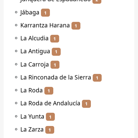
⚬
Jábaga
1
⚬
Karrantza Harana
1
⚬
La Alcudia
1
⚬
La Antigua
1
⚬
La Carroja
1
⚬
La Rinconada de la Sierra
1
⚬
La Roda
1
⚬
La Roda de Andalucía
1
⚬
La Yunta
1
⚬
La Zarza
1