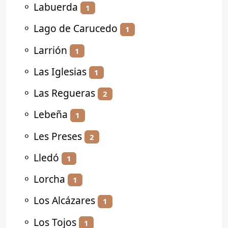
⚬
Labuerda
1
⚬
Lago de Carucedo
1
⚬
Larrión
1
⚬
Las Iglesias
1
⚬
Las Regueras
2
⚬
Lebeña
1
⚬
Les Preses
2
⚬
Lledó
1
⚬
Lorcha
1
⚬
Los Alcázares
1
⚬
Los Tojos
1