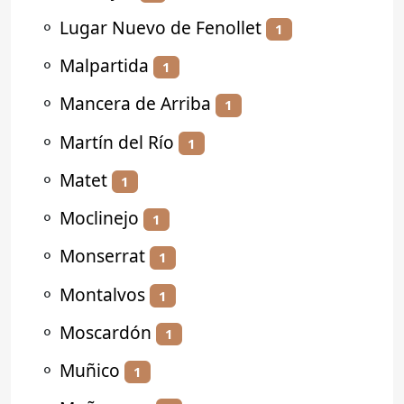
⚬
Lugar Nuevo de Fenollet
1
⚬
Malpartida
1
⚬
Mancera de Arriba
1
⚬
Martín del Río
1
⚬
Matet
1
⚬
Moclinejo
1
⚬
Monserrat
1
⚬
Montalvos
1
⚬
Moscardón
1
⚬
Muñico
1