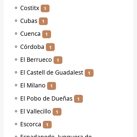
⚬
Costitx
1
⚬
Cubas
1
⚬
Cuenca
1
⚬
Córdoba
1
⚬
El Berrueco
1
⚬
El Castell de Guadalest
1
⚬
El Milano
1
⚬
El Pobo de Dueñas
1
⚬
El Vallecillo
1
⚬
Escorca
1
⚬
Espadanedo, Junquera de