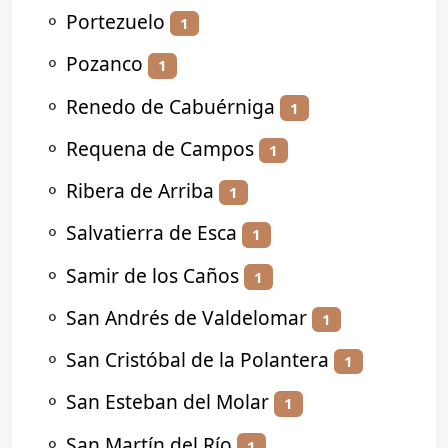
⚬
Portezuelo
1
⚬
Pozanco
1
⚬
Renedo de Cabuérniga
1
⚬
Requena de Campos
1
⚬
Ribera de Arriba
1
⚬
Salvatierra de Esca
1
⚬
Samir de los Caños
1
⚬
San Andrés de Valdelomar
1
⚬
San Cristóbal de la Polantera
1
⚬
San Esteban del Molar
1
⚬
San Martín del Río
1