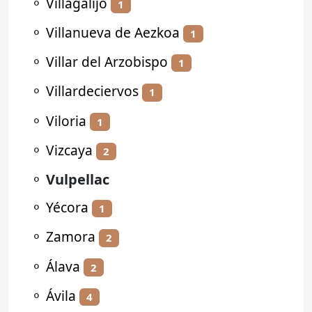
⚬
Villagalijo
1
⚬
Villanueva de Aezkoa
1
⚬
Villar del Arzobispo
1
⚬
Villardeciervos
1
⚬
Viloria
1
⚬
Vizcaya
2
⚬
Vulpellac
⚬
Yécora
1
⚬
Zamora
2
⚬
Álava
2
⚬
Ávila
4